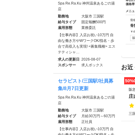
本日の
Spa Re.Ra.Ku 神州温泉あるごの湯
価格帯
店
メニュ
勤務地
大阪市 三国駅
骨
給与タイプ
固定報酬500円
骨
雇用形態
業務委託
￥
4
【仕事内容】入店お祝い10万円 自
由な働き方やWワークOK/指名・歩
合で高収入も実現! <募集職種> エス
テティシャ…
求人の更新日
2026-08-07
スポンサー
求人ボックス
お近
セラピスト/三国駅/社員募
50%
集/8月7日更新
阪
庄
Spa Re.Ra.Ku 神州温泉あるごの湯
店
勤務地
大阪市 三国駅
三国
給与タイプ
月給30万円～60万円
雇用形態
正社員
【仕事内容】入店お祝い10万円 自
由な働き方やWワークOK/指名・歩