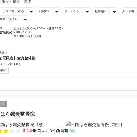
接骨・整骨
整体
・デリバリー対応
日祝OK
クーポン有
駐車場有
カード可
マネー決済可
ス
三国駅(大阪)から900m （徒歩12分）
営業状況
9:00〜19:00
￥1,980〜￥10,000
ー
格矯正
初回限定】全身整体術
,900
（非課税）
販売中
公式
国はら鍼灸整骨院
3.14
口コミ
3件
写真
8枚