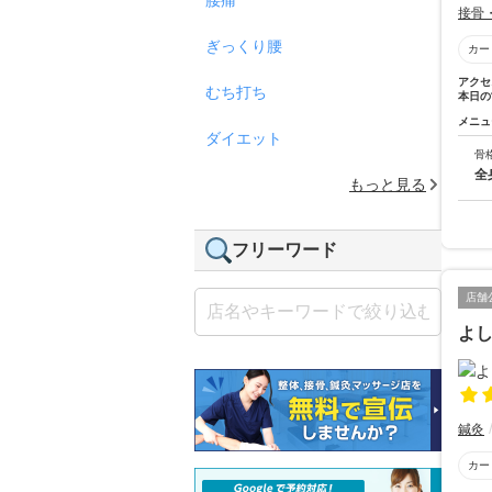
接骨
ぎっくり腰
カー
アクセ
むち打ち
本日の
メニュ
ダイエット
骨
全
もっと見る
フリーワード
店舗
よ
鍼灸
カー