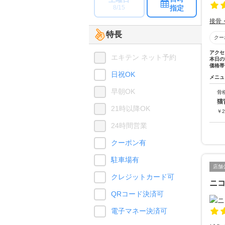
指定
8/15
接骨
特長
クー
アクセ
エキテン ネット予約
本日の
価格帯
日祝OK
メニュ
早朝OK
骨
猫
21時以降OK
￥
2
24時間営業
クーポン有
駐車場有
店舗
クレジットカード可
ニ
QRコード決済可
電子マネー決済可