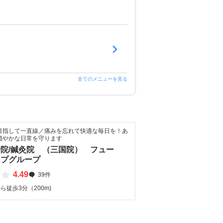
全てのメニューを見る
目指して一直線／痛みを忘れて快適な毎日を！あ
穏やかな日常を守ります
院/鍼灸院 （三国院） フュー
ップグループ
4.49
39件
ら徒歩3分（200m)