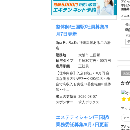
アクセ
本日の
価格帯
メニュ
骨
整体師/三国駅/社員募集/8
猫
月7日更新
￥
3
Spa Re.Ra.Ku 神州温泉あるごの湯
店
勤務地
大阪市 三国駅
給与タイプ
月給30万円～60万円
雇用形態
正社員
【仕事内容】入店お祝い10万円 自
店舗
由な働き方やWワークOK/指名・歩
か
合で高収入も実現! <募集職種> 整体
師 <仕…
求人の更新日
2026-08-07
スポンサー
求人ボックス
マッ
エステティシャン/三国駅/
カー
業務委託募集/8月7日更新
アクセ