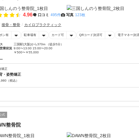
4.96
口コミ
495件
写真
123枚
接骨・整骨
カイロプラクティック
ポン有
駐車場有
カード可
QRコード決済可
電子マネー決
ス
三国駅(大阪)から370m （徒歩5分）
営業状況
9:00〜13:00 15:00〜20:00
￥500〜￥55,000
ー
格矯正
背・姿勢矯正
,980
（税込）
公式
WN整骨院