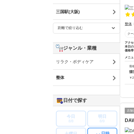
三国駅(大阪)
整体
クー
アクセ
本日の
ジャンル・業種
価格帯
メニュ
リラク・ボディケア
骨
猫
整体
￥
2
日付で探す
店舗
今日
明日
DA
8/8
8/9
日時
土曜日