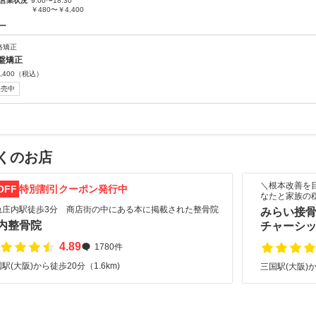
営業状況
9:00〜18:30
￥480〜￥4,400
ー
格矯正
盤矯正
,400
（税込）
販売中
くのお店
＼根本改善を
OFF
特別割引クーポン発行中
なたと家族の
急庄内駅徒歩3分 商店街の中にある本に掲載された整骨院
みらい接骨
内整骨院
チャーシ
4.89
1780件
駅(大阪)から徒歩20分（1.6km)
三国駅(大阪)か