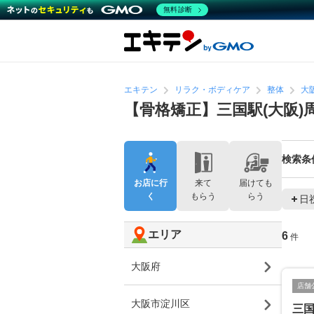
無料診断
エキテン
リラク・ボディケア
整体
大
【骨格矯正】三国駅(大阪
検索条
お店に行
来て
届けても
く
もらう
らう
日
エリア
6
件
大阪府
店舗
大阪市淀川区
三