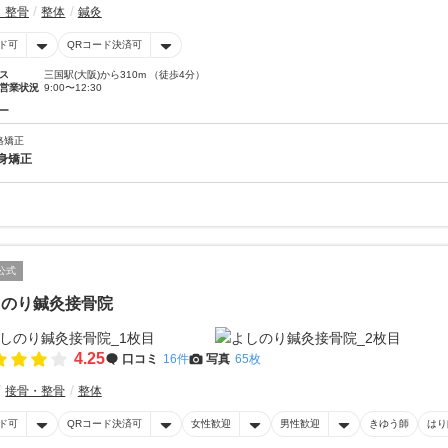
・整骨
整体
鍼灸
ド可
QRコード決済可
ス
三国駅(大阪)から310m （徒歩4分）
営業状況
9:00〜12:30
ー
格矯正
身矯正
公式
しのり鍼灸接骨院
4.25
口コミ
16件
写真
65枚
接骨・整骨
整体
ド可
QRコード決済可
女性歓迎
男性歓迎
きゆう師
はり