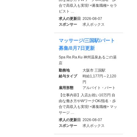
合で高収入も実現! <募集職種> セラ
ピスト …
求人の更新日
2026-08-07
スポンサー
求人ボックス
マッサージ/三国駅/パート
募集/8月7日更新
Spa Re.Ra.Ku 神州温泉あるごの湯
店
勤務地
大阪市 三国駅
給与タイプ
時給1,177円～2,120
円
雇用形態
アルバイト・パート
【仕事内容】入店お祝い10万円 自
由な働き方やWワークOK/指名・歩
合で高収入も実現! <募集職種> マッ
サージ …
求人の更新日
2026-08-07
スポンサー
求人ボックス