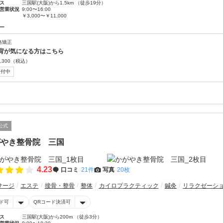
ス
三国駅(大阪)から1.5km （徒歩19分）
営業状況
9:00〜16:00
￥3,000〜￥11,000
ー
格矯正
背が気になる方はこちら
,300
（税込）
受付中
公式
がやき整骨院 三国
4.23
口コミ
21件
写真
20枚
サージ
エステ
接骨・整骨
整体
カイロプラクティック
鍼灸
リラクゼーシ
ド可
QRコード決済可
ス
三国駅(大阪)から200m （徒歩3分）