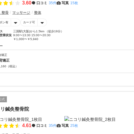
3.60
口コミ
35件
写真
15枚
・整骨
マッサージ
整体
ポン有
カード可
ス
三国駅(大阪)から1.5km （徒歩19分）
営業状況
9:00〜13:30 15:00〜20:30
￥1,000〜￥5,940
ー
格矯正
背矯正
,160
（税込）
公式
コリ鍼灸整骨院
4.61
口コミ
35件
写真
25枚