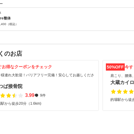
ー
体
ure整体
,400
（税込）
くのお店
ぐお得なクーポンをチェック
50%OFF
今す
子様連れ大歓迎！バリアフリー完備！安心してお越しくださ
肩こり、腰痛
。
大蔵カイ
つば接骨院
3.99
9件
的場駅から徒歩
駅から徒歩20分（1.6km)