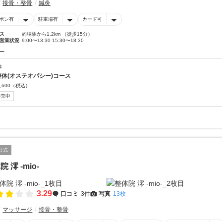
接骨・整骨
鍼灸
ポン有
駐車場有
カード可
ス
的場駅から1.2km （徒歩15分）
営業状況
9:00〜13:30 15:30〜18:30
ー
体
整体(オステオパシー)コース
,600
（税込）
販売中
公式
 澪 -mio-
3.29
口コミ
3件
写真
13枚
マッサージ
接骨・整骨