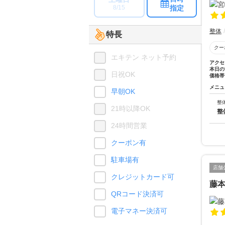
指定
8/15
整体
特長
クー
エキテン ネット予約
アクセ
本日の
日祝OK
価格帯
メニュ
早朝OK
整
21時以降OK
整
24時間営業
クーポン有
駐車場有
店舗
クレジットカード可
藤
QRコード決済可
電子マネー決済可