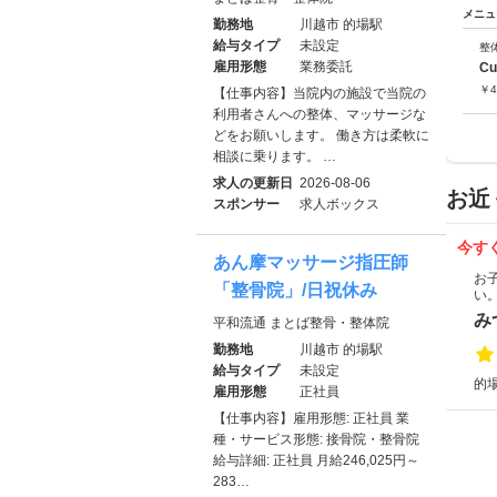
メニュ
勤務地
川越市 的場駅
給与タイプ
未設定
整
雇用形態
業務委託
C
￥
4
【仕事内容】当院内の施設で当院の
利用者さんへの整体、マッサージな
どをお願いします。 働き方は柔軟に
相談に乗ります。 …
求人の更新日
2026-08-06
お近
スポンサー
求人ボックス
今す
あん摩マッサージ指圧師
お
「整骨院」/日祝休み
い
み
平和流通 まとば整骨・整体院
勤務地
川越市 的場駅
給与タイプ
未設定
的場
雇用形態
正社員
【仕事内容】雇用形態: 正社員 業
種・サービス形態: 接骨院・整骨院
給与詳細: 正社員 月給246,025円～
283…