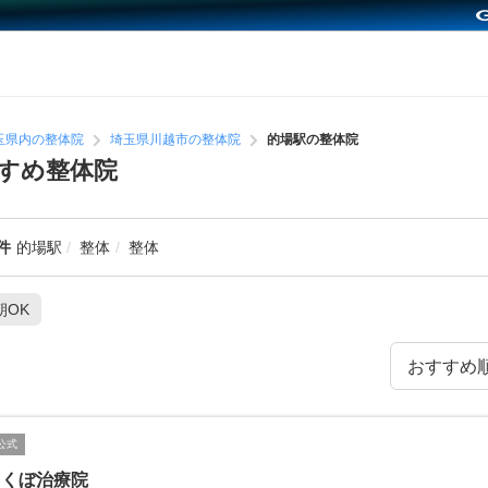
玉県内の整体院
埼玉県川越市の整体院
的場駅の整体院
すめ整体院
件
的場駅
整体
整体
朝OK
公式
しくぼ治療院