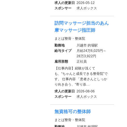
求人の更新日
2026-05-12
スポンサー
求人ボックス
訪問マッサージ担当のあん
摩マッサージ指圧師
まとば整骨・整体院
勤務地
川越市 的場駅
給与タイプ
月給24万6,025円～
28万3,922円
雇用形態
正社員
【仕事内容】経験が浅くて
も、“ちゃんと成長できる整骨院”で
す。 仕事内容 「患者さんとしっか
り向き合う、“寄り添…
求人の更新日
2026-08-06
スポンサー
求人ボックス
無資格可の整体師
まとば整骨・整体院
勤務地
川越市 的場駅