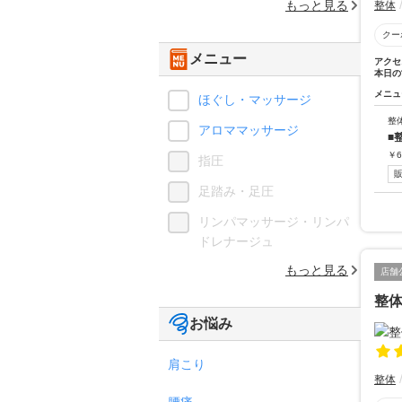
もっと見る
整体
クー
メニュー
アクセ
本日の
メニュ
ほぐし・マッサージ
整
アロママッサージ
■
￥
6
指圧
足踏み・足圧
リンパマッサージ・リンパ
ドレナージュ
もっと見る
店舗
整体院
お悩み
肩こり
整体
腰痛