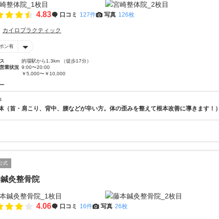
4.83
口コミ
127件
写真
126枚
カイロプラクティック
ポン有
ス
的場駅から1.3km （徒歩17分）
営業状況
9:00〜20:00
￥5,000〜￥10,000
ー
体
体（首・肩こり、背中、腰などが辛い方。体の歪みを整えて根本改善に導きます！
公式
本鍼灸整骨院
4.06
口コミ
16件
写真
26枚