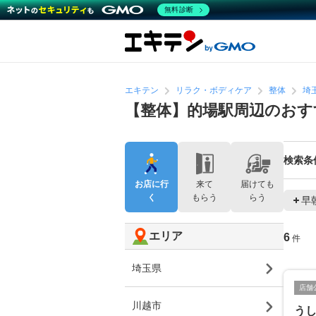
無料診断
エキテン
リラク・ボディケア
整体
埼
【整体】的場駅周辺のおす
検索条
お店に行
来て
届けても
く
もらう
らう
早
エリア
6
件
埼玉県
店舗
川越市
う