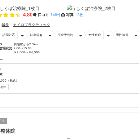
4.80
口コミ
148件
写真
12枚
鍼灸
カイロプラクティック
・訪問対応
駐車場有
完全予約制
女性歓迎
男性歓迎
ス
的場駅から2.3km
営業状況
9:00〜15:00
￥2,000〜￥6,500
ー
体
体
,000
（税込）
販売中
公式
崎整体院