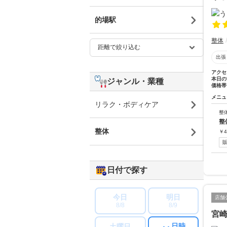
的場駅
整体
出張
アクセ
本日の
ジャンル・業種
価格帯
メニュ
リラク・ボディケア
整
整
整体
￥
4
日付で探す
今日
明日
店舗
8/8
8/9
宮
日時
土曜日