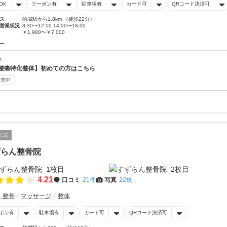
OK
クーポン有
駐車場有
カード可
QRコード決済可
ス
的場駅から1.8km （徒歩22分）
営業状況
8:30〜12:00 14:00〜18:00
￥1,980〜￥7,000
ー
体
腰痛特化整体】初めての方はこちら
販売中
公式
ずらん整骨院
4.21
口コミ
21件
写真
22枚
・整骨
マッサージ
整体
ポン有
駐車場有
カード可
QRコード決済可