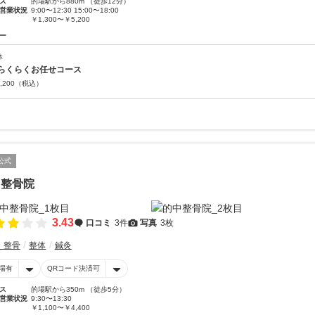
ス
的場駅から880m （徒歩12分）
営業状況
9:00〜12:30 15:00〜18:00
￥1,300〜￥5,200
ー
体
らくらくお任せコース
,200
（税込）
公式
中整骨院
3.43
口コミ
3件
写真
3枚
・整骨
整体
鍼灸
場有
QRコード決済可
ス
的場駅から350m （徒歩5分）
営業状況
9:30〜13:30
￥1,100〜￥4,400