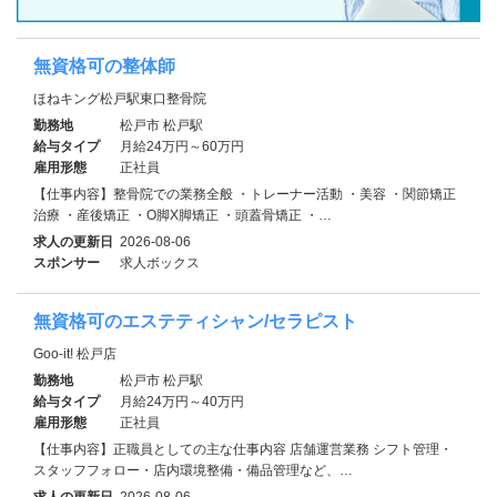
無資格可の整体師
ほねキング松戸駅東口整骨院
勤務地
松戸市 松戸駅
給与タイプ
月給24万円～60万円
雇用形態
正社員
【仕事内容】整骨院での業務全般 ・トレーナー活動 ・美容 ・関節矯正
治療 ・産後矯正 ・O脚X脚矯正 ・頭蓋骨矯正 ・…
求人の更新日
2026-08-06
スポンサー
求人ボックス
無資格可のエステティシャン/セラピスト
Goo-it! 松戸店
勤務地
松戸市 松戸駅
給与タイプ
月給24万円～40万円
雇用形態
正社員
【仕事内容】正職員としての主な仕事内容 店舗運営業務 シフト管理・
スタッフフォロー・店内環境整備・備品管理など、…
求人の更新日
2026-08-06