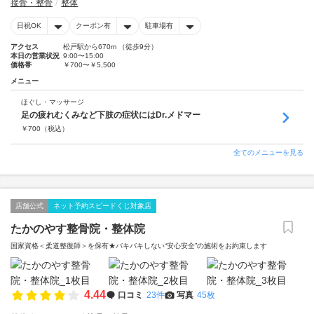
接骨・整骨
整体
日祝OK
クーポン有
駐車場有
アクセス
松戸駅から670m （徒歩9分）
本日の営業状況
9:00〜15:00
価格帯
￥700〜￥5,500
メニュー
ほぐし・マッサージ
足の疲れむくみなど下肢の症状にはDr.メドマー
￥
700
（税込）
全てのメニューを見る
店舗公式
ネット予約スピードくじ対象店
たかのやす整骨院・整体院
国家資格＜柔道整復師＞を保有★バキバキしない“安心安全”の施術をお約束します
4.44
口コミ
23件
写真
45枚