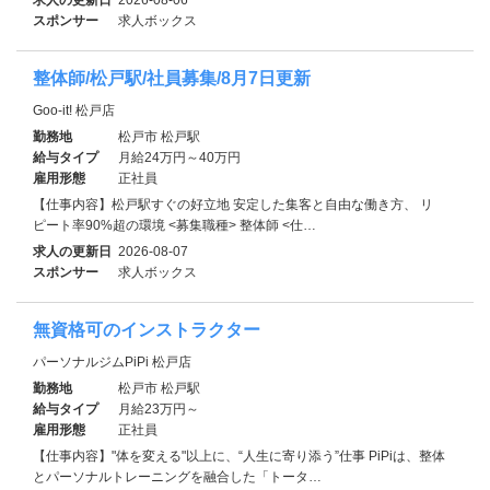
スポンサー
求人ボックス
整体師/松戸駅/社員募集/8月7日更新
Goo-it! 松戸店
勤務地
松戸市 松戸駅
給与タイプ
月給24万円～40万円
雇用形態
正社員
【仕事内容】松戸駅すぐの好立地 安定した集客と自由な働き方、 リ
ピート率90%超の環境 <募集職種> 整体師 <仕…
求人の更新日
2026-08-07
スポンサー
求人ボックス
無資格可のインストラクター
パーソナルジムPiPi 松戸店
勤務地
松戸市 松戸駅
給与タイプ
月給23万円～
雇用形態
正社員
【仕事内容】"体を変える"以上に、“人生に寄り添う”仕事 PiPiは、整体
とパーソナルトレーニングを融合した「トータ…