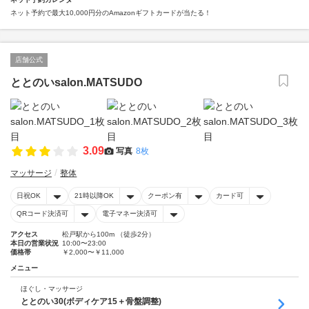
ネット予約で最大10,000円分のAmazonギフトカードが当たる！
店舗公式
ととのいsalon.MATSUDO
3.09
写真
8枚
マッサージ
整体
日祝OK
21時以降OK
クーポン有
カード可
QRコード決済可
電子マネー決済可
アクセス
松戸駅から100m （徒歩2分）
本日の営業状況
10:00〜23:00
価格帯
￥2,000〜￥11,000
メニュー
ほぐし・マッサージ
ととのい30(ボディケア15＋骨盤調整)