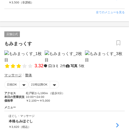
￥
3,500
（非課税）
全てのメニューを見る
店舗公式
もみまっくす
3.32
口コミ
2件
写真
5枚
マッサージ
整体
日祝OK
21時以降OK
アクセス
松戸駅から190m （徒歩3分）
本日の営業状況
10:00〜24:00
価格帯
￥2,100〜￥5,000
メニュー
ほぐし・マッサージ
本格もみほぐし
￥
3,620
（税込）