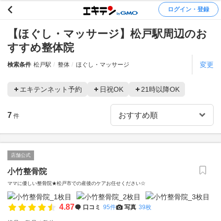
ログイン・登録
【ほぐし・マッサージ】松戸駅周辺のお
すすめ整体院
変更
検索条件
松戸駅
整体
ほぐし・マッサージ
エキテンネット予約
日祝OK
21時以降OK
7
件
店舗公式
小竹整骨院
ママに優しい整骨院★松戸市での産後のケアお任せください☆
4.87
口コミ
95件
写真
39枚