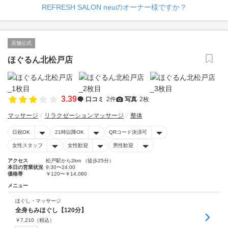
REFRESH SALON neuのオーナー様ですか？
店舗公式
ほぐるん北松戸店
3.39
口コミ
2件
写真
2枚
マッサージ
リラクゼーションマッサージ
整体
日祝OK
21時以降OK
QRコード決済可
女性スタッフ
女性歓迎
男性歓迎
アクセス
松戸駅から2km （徒歩25分）
本日の営業状況
9:30〜24:00
価格帯
￥120〜￥14,080
メニュー
ほぐし・マッサージ
全身もみほぐし【120分】
￥
7,210
（税込）