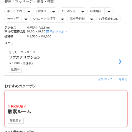
整体
マッサージ
接骨・整骨
ネット予約
日祝OK
クーポン有
駐車場有
カード可
QRコード決済可
完全予約制
お子様連れOK
アクセス
松戸駅から2.8km
本日の営業状況
10:00〜16:30
予約空きあり
価格帯
￥1,500〜￥8,000
メニュー
ほぐし・マッサージ
サブスクリプション
￥
8,000
（非課税）
販売中
全てのメニューを見る
おすすめのクーポン
50
PickUp
酸素ルーム
新規限定
ネット予約カレンダー