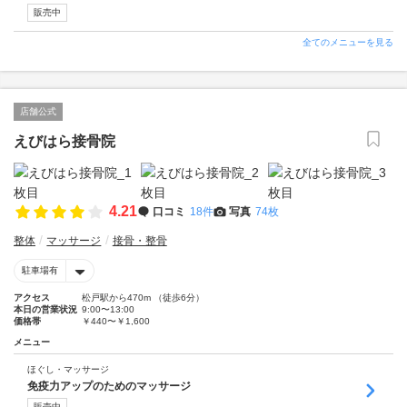
販売中
全てのメニューを見る
店舗公式
えびはら接骨院
4.21
口コミ
18件
写真
74枚
整体
マッサージ
接骨・整骨
駐車場有
アクセス
松戸駅から470m （徒歩6分）
本日の営業状況
9:00〜13:00
価格帯
￥440〜￥1,600
メニュー
ほぐし・マッサージ
免疫力アップのためのマッサージ
販売中