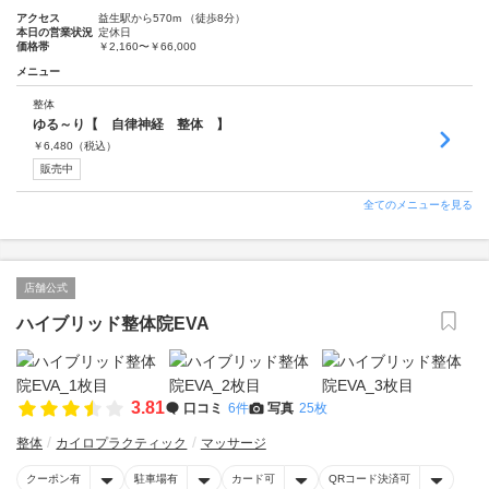
アクセス
益生駅から570m （徒歩8分）
本日の営業状況
定休日
価格帯
￥2,160〜￥66,000
メニュー
整体
ゆる～り【 自律神経 整体 】
￥
6,480
（税込）
販売中
全てのメニューを見る
店舗公式
ハイブリッド整体院EVA
3.81
口コミ
6件
写真
25枚
整体
カイロプラクティック
マッサージ
クーポン有
駐車場有
カード可
QRコード決済可