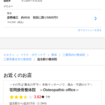
価格帯
￥1,000〜￥10,010
メニュー
整体
姿勢矯正 約45分 初回に限り5800円!!
￥
6,500
（税込）
全てのメニューを見る
エキテン
リラク・ボディケア
整体
三重県内の整体院
三重県桑名市の整体院
益生駅の整体院
お近くのお店
～その手は"桑名の手"®～ 本格マッサージで、痛み・不調のケア～
笹岡接骨整体院 ～Osteopathic office～
3.82
7件
益生駅から徒歩15分（1.1km)