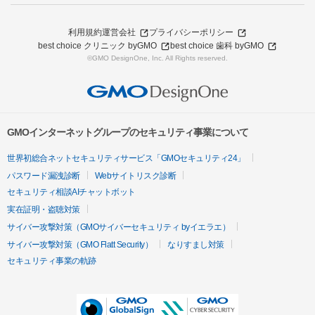
利用規約
運営会社
プライバシーポリシー
best choice クリニック byGMO
best choice 歯科 byGMO
©GMO DesignOne, Inc. All Rights reserved.
GMOインターネットグループのセキュリティ事業について
世界初総合ネットセキュリティサービス「GMOセキュリティ24」
パスワード漏洩診断
Webサイトリスク診断
セキュリティ相談AIチャットボット
実在証明・盗聴対策
サイバー攻撃対策（GMOサイバーセキュリティ byイエラエ）
サイバー攻撃対策（GMO Flatt Security）
なりすまし対策
セキュリティ事業の軌跡