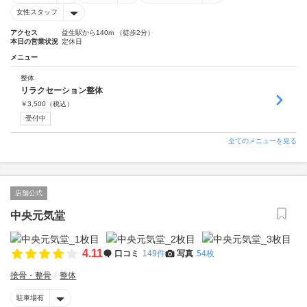
女性スタッフ
アクセス
益生駅から140m （徒歩2分）
本日の営業状況
定休日
メニュー
整体
リラクセーション整体
￥
3,500
（税込）
受付中
全てのメニューを見る
店舗公式
中央元気堂
4.11
口コミ
149件
写真
54枚
接骨・整骨
整体
駐車場有