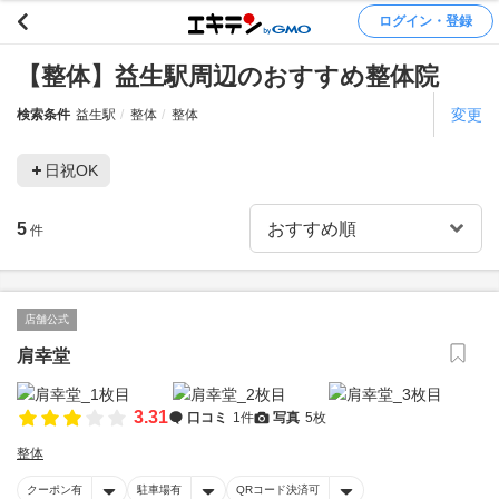
ログイン・登録
【整体】益生駅周辺のおすすめ整体院
変更
検索条件
益生駅
整体
整体
日祝OK
5
件
店舗公式
肩幸堂
3.31
口コミ
1件
写真
5枚
整体
クーポン有
駐車場有
QRコード決済可