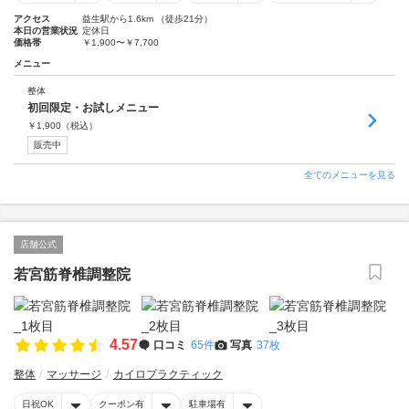
アクセス
益生駅から1.6km （徒歩21分）
本日の営業状況
定休日
価格帯
￥1,900〜￥7,700
メニュー
整体
初回限定・お試しメニュー
￥
1,900
（税込）
販売中
全てのメニューを見る
店舗公式
若宮筋脊椎調整院
4.57
口コミ
65件
写真
37枚
整体
マッサージ
カイロプラクティック
日祝OK
クーポン有
駐車場有