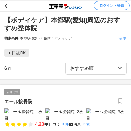
ログイン・登録
【ボディケア】本郷駅(愛知)周辺のおす
すめ整体院
変更
検索条件
本郷駅(愛知)
整体
ボディケア
日祝OK
6
件
店舗公式
エール接骨院
4.23
口コミ
16件
写真
15枚