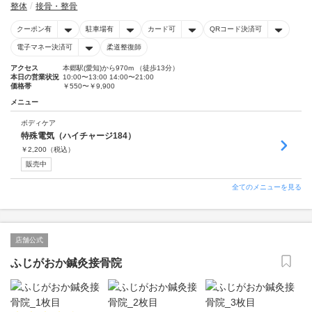
整体
接骨・整骨
クーポン有
駐車場有
カード可
QRコード決済可
電子マネー決済可
柔道整復師
アクセス
本郷駅(愛知)から970m （徒歩13分）
本日の営業状況
10:00〜13:00 14:00〜21:00
価格帯
￥550〜￥9,900
メニュー
ボディケア
特殊電気（ハイチャージ184）
￥
2,200
（税込）
販売中
全てのメニューを見る
店舗公式
ふじがおか鍼灸接骨院