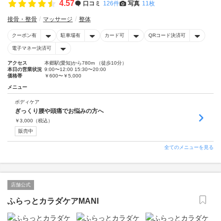
4.57
口コミ
126件
写真
11枚
接骨・整骨
マッサージ
整体
クーポン有
駐車場有
カード可
QRコード決済可
電子マネー決済可
アクセス
本郷駅(愛知)から780m （徒歩10分）
本日の営業状況
9:00〜12:00 15:30〜20:00
価格帯
￥600〜￥5,000
メニュー
ボディケア
ぎっくり腰や頭痛でお悩みの方へ
￥
3,000
（税込）
販売中
全てのメニューを見る
店舗公式
ふらっとカラダケアMANI