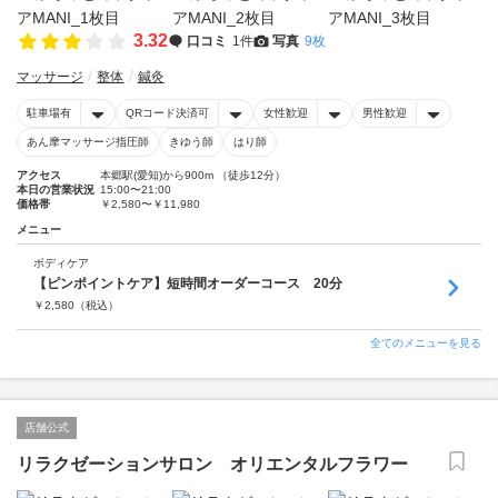
3.32
口コミ
1件
写真
9枚
マッサージ
整体
鍼灸
駐車場有
QRコード決済可
女性歓迎
男性歓迎
あん摩マッサージ指圧師
きゆう師
はり師
アクセス
本郷駅(愛知)から900m （徒歩12分）
本日の営業状況
15:00〜21:00
価格帯
￥2,580〜￥11,980
メニュー
ボディケア
【ピンポイントケア】短時間オーダーコース 20分
￥
2,580
（税込）
全てのメニューを見る
店舗公式
リラクゼーションサロン オリエンタルフラワー