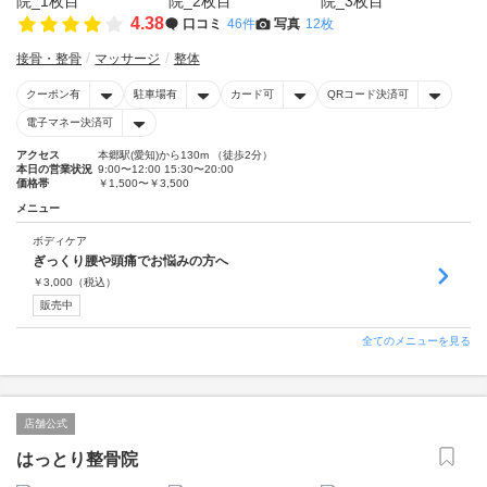
4.38
口コミ
46件
写真
12枚
接骨・整骨
マッサージ
整体
クーポン有
駐車場有
カード可
QRコード決済可
電子マネー決済可
アクセス
本郷駅(愛知)から130m （徒歩2分）
本日の営業状況
9:00〜12:00 15:30〜20:00
価格帯
￥1,500〜￥3,500
メニュー
ボディケア
ぎっくり腰や頭痛でお悩みの方へ
￥
3,000
（税込）
販売中
全てのメニューを見る
店舗公式
はっとり整骨院