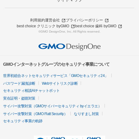
利用規約
運営会社
プライバシーポリシー
best choice クリニック byGMO
best choice 歯科 byGMO
©GMO DesignOne, Inc. All Rights reserved.
GMOインターネットグループのセキュリティ事業について
世界初総合ネットセキュリティサービス「GMOセキュリティ24」
パスワード漏洩診断
Webサイトリスク診断
セキュリティ相談AIチャットボット
実在証明・盗聴対策
サイバー攻撃対策（GMOサイバーセキュリティ byイエラエ）
サイバー攻撃対策（GMO Flatt Security）
なりすまし対策
セキュリティ事業の軌跡