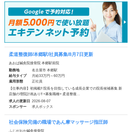
柔道整復師/本郷駅/社員募集/8月7日更新
あおば鍼灸院接骨院 本郷駅前院
勤務地
名古屋市 本郷駅
給与タイプ
月給33万円～60万円
雇用形態
正社員
【仕事内容】初掲載!! 院長を目指している成長企業での院長候補募集 新
店舗の増院計画あり!! <募集職種> 柔道整復…
求人の更新日
2026-08-07
スポンサー
求人ボックス
社会保険完備の職場であん摩マッサージ指圧師
ふじがおか鍼灸接骨院