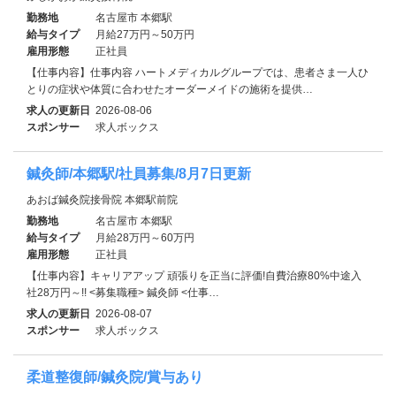
勤務地
名古屋市 本郷駅
給与タイプ
月給27万円～50万円
雇用形態
正社員
【仕事内容】仕事内容 ハートメディカルグループでは、患者さま一人ひ
とりの症状や体質に合わせたオーダーメイドの施術を提供…
求人の更新日
2026-08-06
スポンサー
求人ボックス
鍼灸師/本郷駅/社員募集/8月7日更新
あおば鍼灸院接骨院 本郷駅前院
勤務地
名古屋市 本郷駅
給与タイプ
月給28万円～60万円
雇用形態
正社員
【仕事内容】キャリアアップ 頑張りを正当に評価!自費治療80%中途入
社28万円～!! <募集職種> 鍼灸師 <仕事…
求人の更新日
2026-08-07
スポンサー
求人ボックス
柔道整復師/鍼灸院/賞与あり