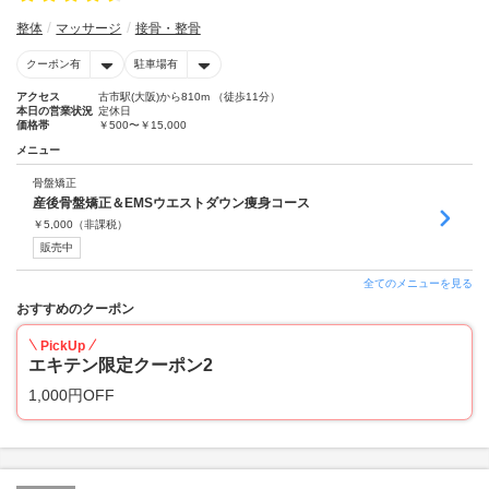
整体
マッサージ
接骨・整骨
クーポン有
駐車場有
アクセス
古市駅(大阪)から810m （徒歩11分）
本日の営業状況
定休日
価格帯
￥500〜￥15,000
メニュー
骨盤矯正
産後骨盤矯正＆EMSウエストダウン痩身コース
￥
5,000
（非課税）
販売中
全てのメニューを見る
おすすめのクーポン
PickUp
エキテン限定クーポン2
1,000円OFF