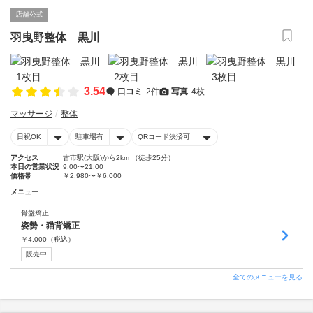
店舗公式
羽曳野整体 黒川
3.54
口コミ
2件
写真
4枚
マッサージ
整体
日祝OK
駐車場有
QRコード決済可
アクセス
古市駅(大阪)から2km （徒歩25分）
本日の営業状況
9:00〜21:00
価格帯
￥2,980〜￥6,000
メニュー
骨盤矯正
姿勢・猫背矯正
￥
4,000
（税込）
販売中
全てのメニューを見る