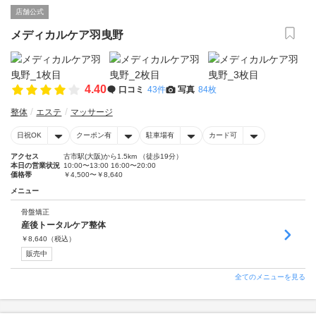
店舗公式
メディカルケア羽曳野
4.40
口コミ
43件
写真
84枚
整体
エステ
マッサージ
日祝OK
クーポン有
駐車場有
カード可
アクセス
古市駅(大阪)から1.5km （徒歩19分）
本日の営業状況
10:00〜13:00 16:00〜20:00
価格帯
￥4,500〜￥8,640
メニュー
骨盤矯正
産後トータルケア整体
￥
8,640
（税込）
販売中
全てのメニューを見る