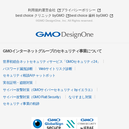
利用規約
運営会社
プライバシーポリシー
best choice クリニック byGMO
best choice 歯科 byGMO
©GMO DesignOne, Inc. All Rights reserved.
GMOインターネットグループのセキュリティ事業について
世界初総合ネットセキュリティサービス「GMOセキュリティ24」
パスワード漏洩診断
Webサイトリスク診断
セキュリティ相談AIチャットボット
実在証明・盗聴対策
サイバー攻撃対策（GMOサイバーセキュリティ byイエラエ）
サイバー攻撃対策（GMO Flatt Security）
なりすまし対策
セキュリティ事業の軌跡