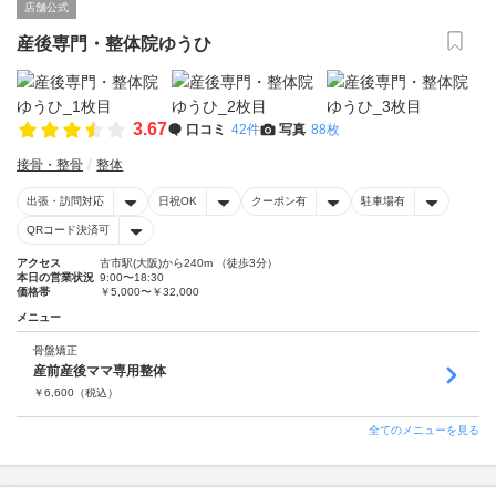
店舗公式
産後専門・整体院ゆうひ
3.67
口コミ
42件
写真
88枚
接骨・整骨
整体
出張・訪問対応
日祝OK
クーポン有
駐車場有
QRコード決済可
アクセス
古市駅(大阪)から240m （徒歩3分）
本日の営業状況
9:00〜18:30
価格帯
￥5,000〜￥32,000
メニュー
骨盤矯正
産前産後ママ専用整体
￥
6,600
（税込）
全てのメニューを見る