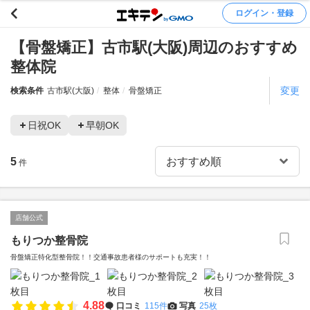
ログイン・登録
【骨盤矯正】古市駅(大阪)周辺のおすすめ
整体院
変更
検索条件
古市駅(大阪)
整体
骨盤矯正
日祝OK
早朝OK
5
件
店舗公式
もりつか整骨院
骨盤矯正特化型整骨院！！交通事故患者様のサポートも充実！！
4.88
口コミ
115件
写真
25枚