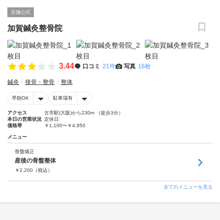
店舗公式
加賀鍼灸整骨院
3.44
口コミ
21件
写真
16枚
鍼灸
接骨・整骨
整体
早朝OK
駐車場有
アクセス
古市駅(大阪)から230m （徒歩3分）
本日の営業状況
定休日
価格帯
￥1,100〜￥4,950
メニュー
骨盤矯正
産後の骨盤整体
￥
2,200
（税込）
全てのメニューを見る