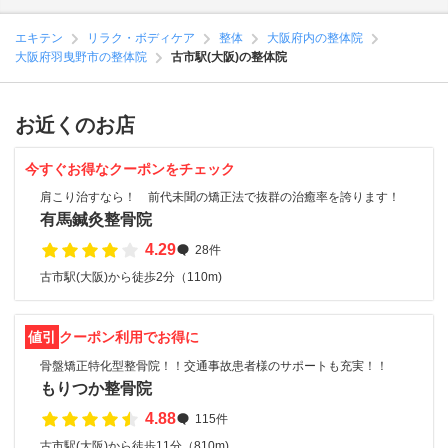
エキテン
リラク・ボディケア
整体
大阪府内の整体院
大阪府羽曳野市の整体院
古市駅(大阪)の整体院
お近くのお店
今すぐお得なクーポンをチェック
肩こり治すなら！ 前代未聞の矯正法で抜群の治癒率を誇ります！
有馬鍼灸整骨院
4.29
28件
古市駅(大阪)から徒歩2分（110m)
値引
クーポン利用でお得に
骨盤矯正特化型整骨院！！交通事故患者様のサポートも充実！！
もりつか整骨院
4.88
115件
古市駅(大阪)から徒歩11分（810m)