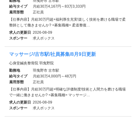
勤務地
羽曳野市 古市駅
給与タイプ
月給30万4,167円～83万3,333円
雇用形態
正社員
【仕事内容】月給30万円超+福利厚生充実!楽しく技術を磨ける職場で柔
整師として働きませんか? <募集職種> 柔道整復…
求人の更新日
2026-08-09
スポンサー
求人ボックス
マッサージ/古市駅/社員募集/8月9日更新
心身堂鍼灸整骨院 羽曳野院
勤務地
羽曳野市 古市駅
給与タイプ
月給30万4,000円～48万円
雇用形態
正社員
【仕事内容】月給30万円超×明確な評価制度!技術と人間力を磨ける職場
で一緒に働きませんか? <募集職種> マッサージ…
求人の更新日
2026-08-09
スポンサー
求人ボックス