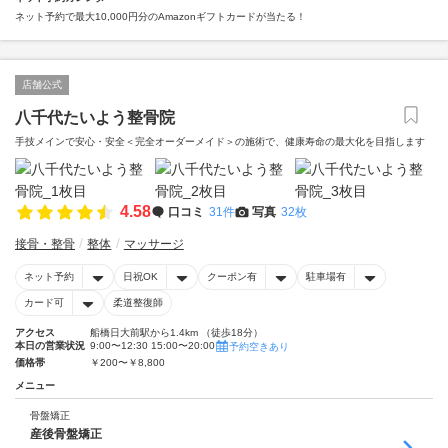
ネット予約で最大10,000円分のAmazonギフトカードが当たる！
店舗公式
八千代たいよう整骨院
手技メインで安心・安全＜完全オーダーメイド＞の施術で、健康寿命の最大化を目指します
4.58
口コミ
31件
写真
32枚
接骨・整骨
整体
マッサージ
ネット予約
日祝OK
クーポン有
駐車場有
カード可
柔道整復師
アクセス
船橋日大前駅から1.4km （徒歩18分）
本日の営業状況
9:00〜12:30 15:00〜20:00
予約空きあり
価格帯
￥200〜￥8,800
メニュー
骨盤矯正
産後骨盤矯正