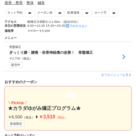
接骨・整骨
整体
鍼灸
ネット予約
クーポン有
駐車場有
カード可
アクセス
船橋日大前駅から1.6km （徒歩20分）
本日の営業状況
9:00〜12:30 15:30〜20:30
予約空きあり
価格帯
￥570〜￥5,000
メニュー
骨盤矯正
ぎっくり腰・腰痛・坐骨神経痛の改善！ 骨盤矯正
￥
2,700
（税込）
販売中
全てのメニューを見る
おすすめのクーポン
46
PickUp
★カラダゆがみ矯正プログラム★
3,510
6,500
￥
￥
（税込）
（税込）
新規限定
ネット予約カレンダー