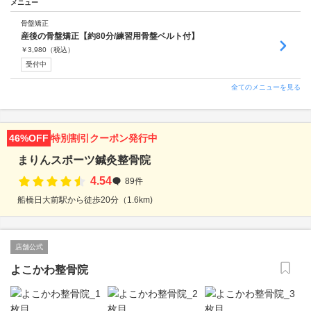
メニュー
骨盤矯正
産後の骨盤矯正【約80分/練習用骨盤ベルト付】
￥
3,980
（税込）
受付中
全てのメニューを見る
46%OFF
特別割引クーポン発行中
まりんスポーツ鍼灸整骨院
4.54
89件
船橋日大前駅から徒歩20分（1.6km)
店舗公式
よこかわ整骨院