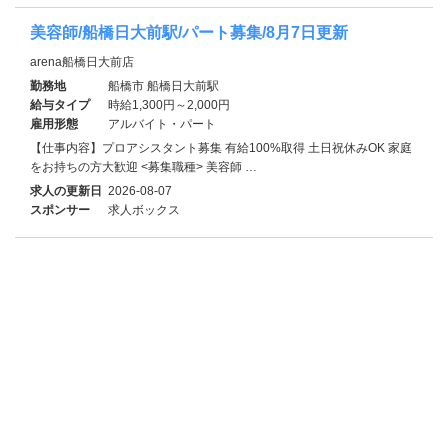
美容師/船橋日大前駅/パート募集/8月7日更新
arena船橋日大前店
勤務地
船橋市 船橋日大前駅
給与タイプ
時給1,300円～2,000円
雇用形態
アルバイト・パート
【仕事内容】プロアシスタント募集 有給100%取得 土日祝休みOK 家庭
をお持ちの方大歓迎 <募集職種> 美容師 …
求人の更新日
2026-08-07
スポンサー
求人ボックス