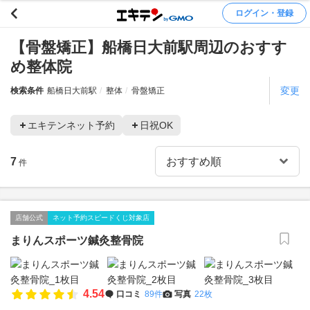
ログイン・登録
【骨盤矯正】船橋日大前駅周辺のおすす
め整体院
変更
検索条件
船橋日大前駅
整体
骨盤矯正
エキテンネット予約
日祝OK
7
件
店舗公式
ネット予約スピードくじ対象店
まりんスポーツ鍼灸整骨院
4.54
口コミ
89件
写真
22枚