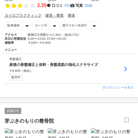
3.35
口コミ
9件
写真
38枚
カイロプラクティック
接骨・整骨
整体
駐車場有
カード可
電子マネー決済可
アクセス
船橋日大前駅から1.3km （徒歩17分）
本日の営業状況
9:00〜13:00 15:00〜20:00
価格帯
￥330〜￥6,600
メニュー
骨盤矯正
産後の骨盤矯正と体幹・骨盤底筋の強化エクササイズ
￥
6,600
（税込）
販売中
全てのメニューを見る
店舗公式
芽ぶきのもりの整骨院