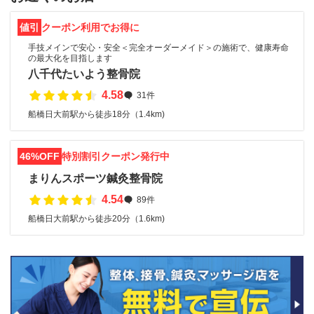
値引
クーポン利用でお得に
手技メインで安心・安全＜完全オーダーメイド＞の施術で、健康寿命
の最大化を目指します
八千代たいよう整骨院
4.58
31件
船橋日大前駅から徒歩18分（1.4km)
46%OFF
特別割引クーポン発行中
まりんスポーツ鍼灸整骨院
4.54
89件
船橋日大前駅から徒歩20分（1.6km)