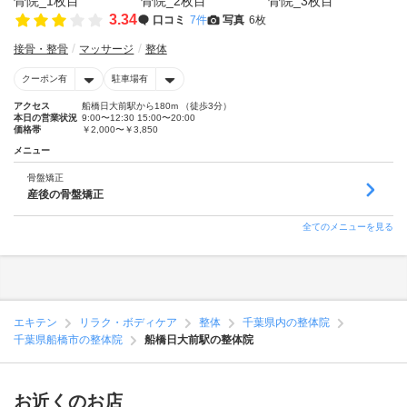
3.34
口コミ
7件
写真
6枚
接骨・整骨
マッサージ
整体
クーポン有
駐車場有
アクセス
船橋日大前駅から180m （徒歩3分）
本日の営業状況
9:00〜12:30 15:00〜20:00
価格帯
￥2,000〜￥3,850
メニュー
骨盤矯正
産後の骨盤矯正
全てのメニューを見る
エキテン
リラク・ボディケア
整体
千葉県内の整体院
千葉県船橋市の整体院
船橋日大前駅の整体院
お近くのお店