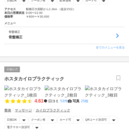
日祝OK
クーポン有
駐車場有
カード可
アクセス
船橋日大前駅から1.2km （徒歩15分）
本日の営業状況
9:00〜21:00
価格帯
￥600〜￥30,000
メニュー
骨盤矯正
骨盤矯正
全てのメニューを見る
店舗公式
ホスタカイロプラクティック
4.61
口コミ
53件
写真
25枚
整体
マッサージ
カイロプラクティック
日祝OK
クーポン有
カード可
QRコード決済可
電子マネー決済可