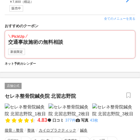
￥
7,800
（税込）
販売中
全てのメニューを見る
おすすめのクーポン
PickUp
交通事故施術の無料相談
新規限定
ネット予約カレンダー
店舗公式
セレネ整骨院鍼灸院 北習志野院
4.83
口コミ
377件
写真
43枚
接骨・整骨
整体
カイロプラクティック
鍼灸