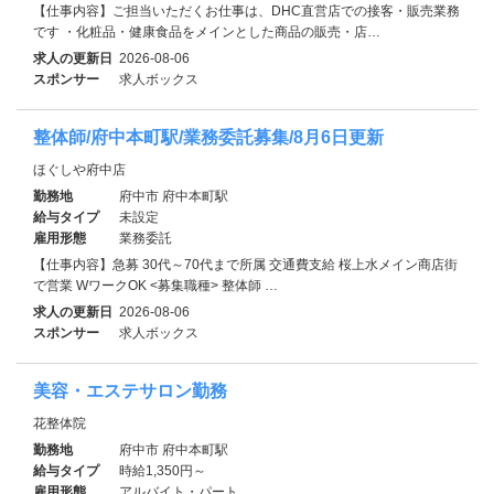
【仕事内容】ご担当いただくお仕事は、DHC直営店での接客・販売業務
です ・化粧品・健康食品をメインとした商品の販売・店…
求人の更新日
2026-08-06
スポンサー
求人ボックス
整体師/府中本町駅/業務委託募集/8月6日更新
ほぐしや府中店
勤務地
府中市 府中本町駅
給与タイプ
未設定
雇用形態
業務委託
【仕事内容】急募 30代～70代まで所属 交通費支給 桜上水メイン商店街
で営業 WワークOK <募集職種> 整体師 …
求人の更新日
2026-08-06
スポンサー
求人ボックス
美容・エステサロン勤務
花整体院
勤務地
府中市 府中本町駅
給与タイプ
時給1,350円～
雇用形態
アルバイト・パート