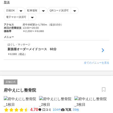
整体
日祝OK
駐車場有
QRコード決済可
電子マネー決済可
アクセス
府中本町駅から780m （徒歩10分）
本日の営業状況
13:00〜20:00
価格帯
￥2,200〜￥9,680
メニュー
ほぐし・マッサージ
新規様オーダーメイドコース 60分
￥
9,680
（税込）
全てのメニューを見る
店舗公式
府中えにし整骨院
4.70
口コミ
104件
写真
39枚