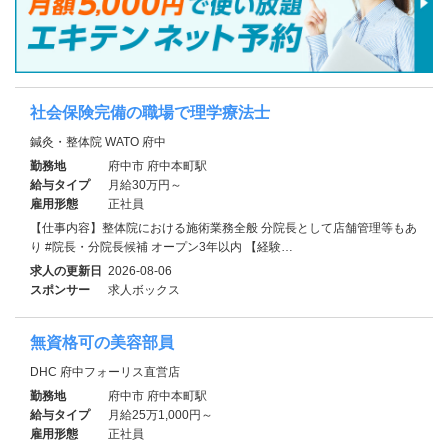
社会保険完備の職場で理学療法士
鍼灸・整体院 WATO 府中
勤務地
府中市 府中本町駅
給与タイプ
月給30万円～
雇用形態
正社員
【仕事内容】整体院における施術業務全般 分院長として店舗管理等もあ
り #院長・分院長候補 オープン3年以内 【経験…
求人の更新日
2026-08-06
スポンサー
求人ボックス
無資格可の美容部員
DHC 府中フォーリス直営店
勤務地
府中市 府中本町駅
給与タイプ
月給25万1,000円～
雇用形態
正社員