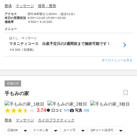
整体
マッサージ
接骨・整骨
アクセス
府中本町駅から820m （徒歩11分）
本日の営業状況
9:00〜13:00 15:00〜20:00
価格帯
￥500〜￥15,000
メニュー
ほぐし・マッサージ
マタニティコース 出産予定日の2週間前まで施術可能です！
￥
6,500
（非課税）
全てのメニューを見る
店舗公式
手もみの家
3.74
口コミ
9件
写真
8枚
整体
マッサージ
カイロプラクティック
日祝OK
クーポン有
カード可
QRコード決済可