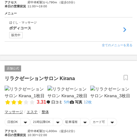
アクセス
府中本町駅から790m （徒歩10分）
本日の営業状況
11:00〜19:00
メニュー
ほぐし・マッサージ
ボディコース
販売中
全てのメニューを見る
店舗公式
リラクゼーションサロン Kirana
3.31
口コミ
5件
写真
12枚
マッサージ
エステ
整体
日祝OK
21時以降OK
駐車場有
カード可
アクセス
府中本町駅から930m （徒歩12分）
本日の営業状況
10:30〜22:00