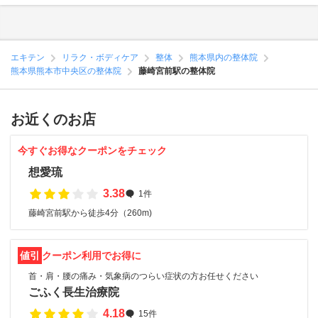
エキテン
リラク・ボディケア
整体
熊本県内の整体院
熊本県熊本市中央区の整体院
藤崎宮前駅の整体院
お近くのお店
今すぐお得なクーポンをチェック
想愛琉
3.38
1件
藤崎宮前駅から徒歩4分（260m)
値引
クーポン利用でお得に
首・肩・腰の痛み・気象病のつらい症状の方お任せください
ごふく長生治療院
4.18
15件