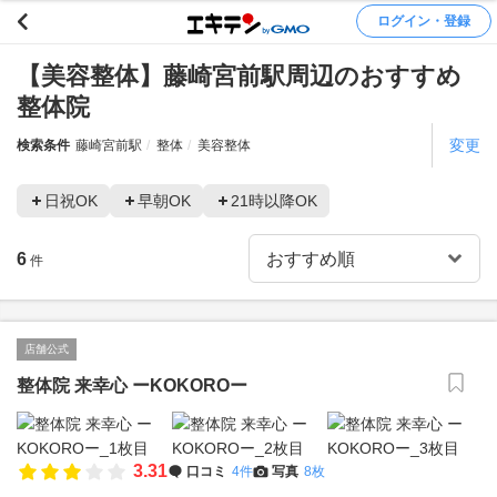
ログイン・登録
【美容整体】藤崎宮前駅周辺のおすすめ
整体院
変更
検索条件
藤崎宮前駅
整体
美容整体
日祝OK
早朝OK
21時以降OK
6
件
店舗公式
整体院 来幸心 ーKOKOROー
3.31
口コミ
4件
写真
8枚