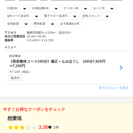
日祝OK
21時以降OK
クーポン有
カード可
QRコード決済可
電子マネー決済可
女性スタッフ
女性歓迎
男性歓迎
お子様連れOK
アクセス
藤崎宮前駅から150m （徒歩2分）
本日の営業状況
10:00〜25:30
価格帯
￥2,420〜￥13,700
メニュー
美容整体
《美容整体コース100分》矯正＋もみほぐし 100分7,920円
⇒7,100円
￥
7,100
（税込）
販売中
全てのメニューを見る
今すぐお得なクーポンをチェック
想愛琉
3.38
1件