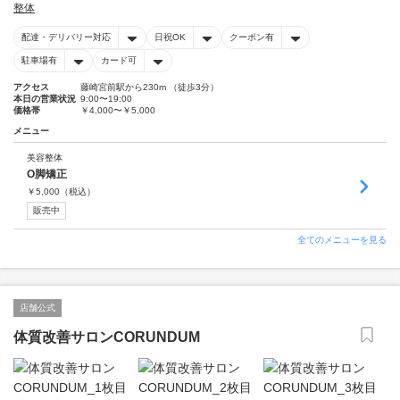
整体
配達・デリバリー対応
日祝OK
クーポン有
駐車場有
カード可
アクセス
藤崎宮前駅から230m （徒歩3分）
本日の営業状況
9:00〜19:00
価格帯
￥4,000〜￥5,000
メニュー
美容整体
O脚矯正
￥
5,000
（税込）
販売中
全てのメニューを見る
店舗公式
体質改善サロンCORUNDUM