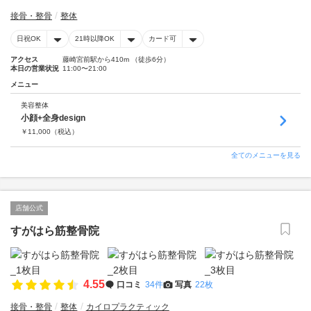
接骨・整骨
整体
日祝OK
21時以降OK
カード可
アクセス
藤崎宮前駅から410m （徒歩6分）
本日の営業状況
11:00〜21:00
メニュー
美容整体
小顔+全身design
￥
11,000
（税込）
全てのメニューを見る
店舗公式
すがはら筋整骨院
4.55
口コミ
34件
写真
22枚
接骨・整骨
整体
カイロプラクティック