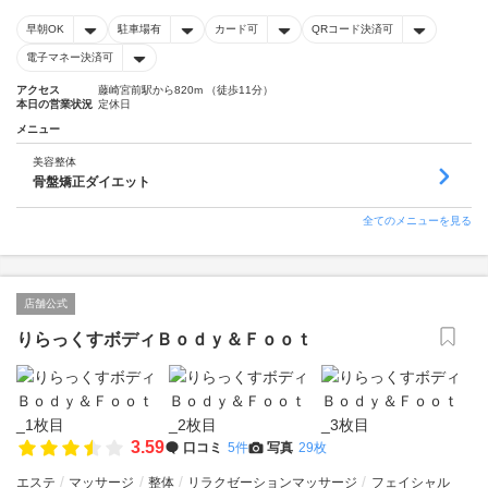
早朝OK
駐車場有
カード可
QRコード決済可
電子マネー決済可
アクセス
藤崎宮前駅から820m （徒歩11分）
本日の営業状況
定休日
メニュー
美容整体
骨盤矯正ダイエット
全てのメニューを見る
店舗公式
りらっくすボディＢｏｄｙ＆Ｆｏｏｔ
3.59
口コミ
5件
写真
29枚
エステ
マッサージ
整体
リラクゼーションマッサージ
フェイシャル