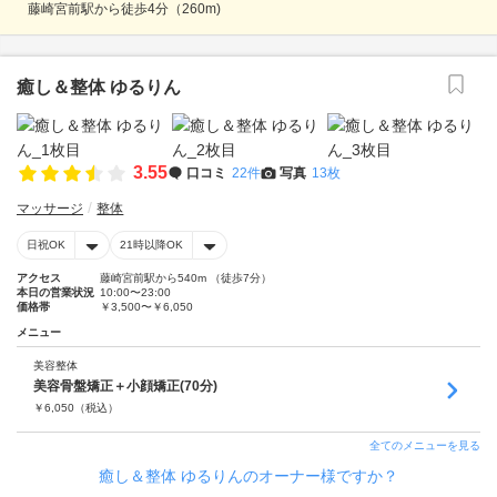
藤崎宮前駅から徒歩4分（260m)
癒し＆整体 ゆるりん
3.55
口コミ
22件
写真
13枚
マッサージ
整体
日祝OK
21時以降OK
アクセス
藤崎宮前駅から540m （徒歩7分）
本日の営業状況
10:00〜23:00
価格帯
￥3,500〜￥6,050
メニュー
美容整体
美容骨盤矯正＋小顔矯正(70分)
￥
6,050
（税込）
全てのメニューを見る
癒し＆整体 ゆるりんのオーナー様ですか？