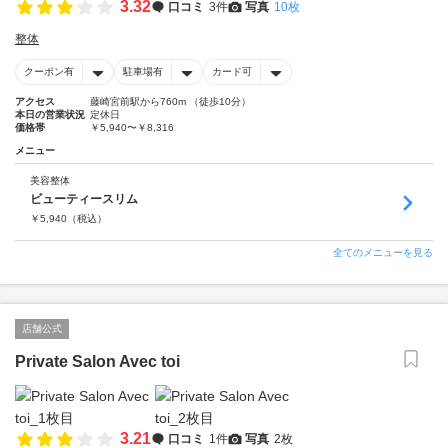
3.32
口コミ
3件
写真
10枚
整体
クーポン有
駐車場有
カード可
アクセス
藤崎宮前駅から760m （徒歩10分）
本日の営業状況
定休日
価格帯
￥5,940〜￥8,316
メニュー
美容整体
ビューティースリム
￥
5,940
（税込）
全てのメニューを見る
店舗公式
Private Salon Avec toi
3.21
口コミ
1件
写真
2枚