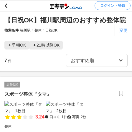
ログイン・登録
【日祝OK】福川駅周辺のおすすめ整体院
変更
検索条件
福川駅
整体
日祝OK
早朝OK
21時以降OK
7
件
店舗公式
スポーツ整体『タマ』
3.24
口コミ
1件
写真
2枚
整体