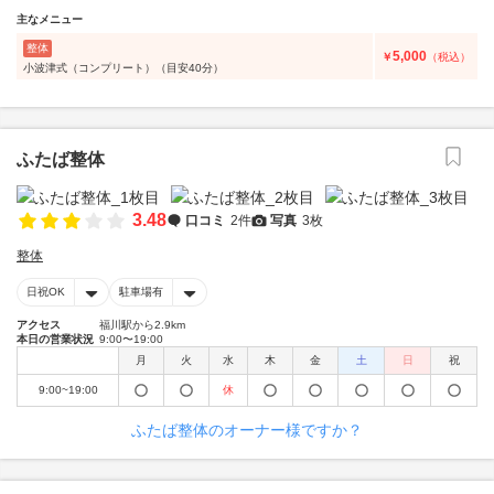
主なメニュー
整体
5,000
￥
（税込）
小波津式（コンプリート）（目安40分）
ふたば整体
3.48
口コミ
2件
写真
3枚
整体
日祝OK
駐車場有
アクセス
福川駅から2.9km
本日の営業状況
9:00〜19:00
月
火
水
木
金
土
日
祝
9:00~19:00
休
ふたば整体のオーナー様ですか？