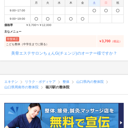
月
火
水
木
金
土
日
祝
9:00~17:00
9:00~19:00
価格帯
￥3,700〜￥12,000
主なメニュー
骨盤矯正
3,700
￥
（税込）
こども整体（中学生までに限る）
美骨エステサロンちぇんG(チェンジ)のオーナー様ですか？
エキテン
リラク・ボディケア
整体
山口県内の整体院
山口県周南市の整体院
福川駅の整体院