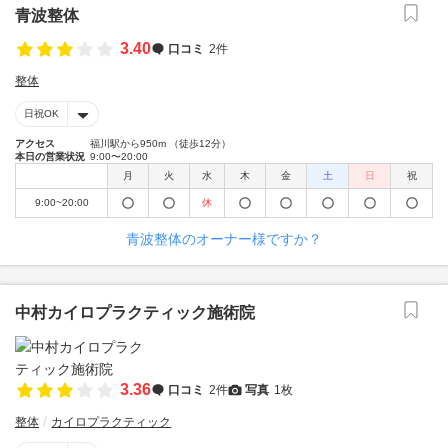
青波整体
3.40
口コミ
2件
整体
日祝OK
アクセス
福川駅から950m （徒歩12分）
本日の営業状況
9:00〜20:00
月
火
水
木
金
土
日
祝
9:00~20:00
休
青波整体のオーナー様ですか？
中村カイロプラクティック施術院
3.36
口コミ
2件
写真
1枚
整体
カイロプラクティック