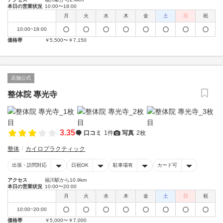
本日の営業状況
10:00〜18:00
月
火
水
木
金
土
日
祝
10:00~18:00
価格帯
￥5,500〜￥7,150
店舗公式
整体院 專光寺
3.35
口コミ
1件
写真
2枚
整体
カイロプラクティック
出張・訪問対応
日祝OK
駐車場有
カード可
アクセス
福川駅から10.9km
本日の営業状況
10:00〜20:00
月
火
水
木
金
土
日
祝
10:00~20:00
価格帯
￥5,000〜￥7,000