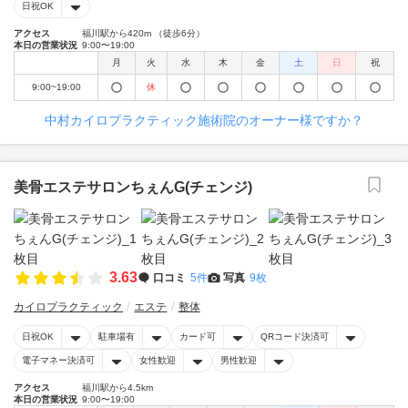
日祝OK
アクセス
福川駅から420m （徒歩6分）
本日の営業状況
9:00〜19:00
月
火
水
木
金
土
日
祝
9:00~19:00
休
中村カイロプラクティック施術院のオーナー様ですか？
美骨エステサロンちぇんG(チェンジ)
3.63
口コミ
5件
写真
9枚
カイロプラクティック
エステ
整体
日祝OK
駐車場有
カード可
QRコード決済可
電子マネー決済可
女性歓迎
男性歓迎
アクセス
福川駅から4.5km
本日の営業状況
9:00〜19:00