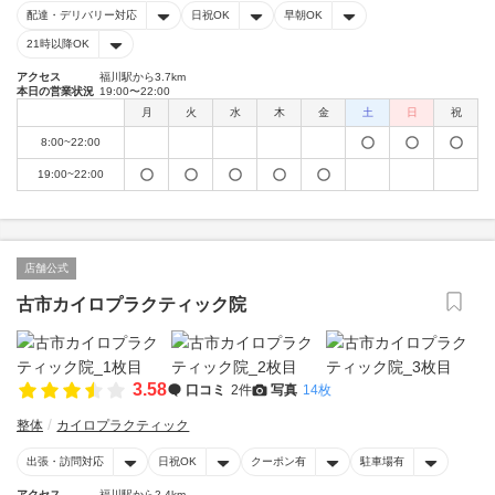
配達・デリバリー対応
日祝OK
早朝OK
21時以降OK
アクセス
福川駅から3.7km
本日の営業状況
19:00〜22:00
月
火
水
木
金
土
日
祝
8:00~22:00
19:00~22:00
店舗公式
古市カイロプラクティック院
3.58
口コミ
2件
写真
14枚
整体
カイロプラクティック
出張・訪問対応
日祝OK
クーポン有
駐車場有
アクセス
福川駅から2.4km