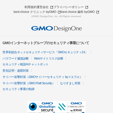
利用規約
運営会社
プライバシーポリシー
best choice クリニック byGMO
best choice 歯科 byGMO
©GMO DesignOne, Inc. All Rights reserved.
GMOインターネットグループのセキュリティ事業について
世界初総合ネットセキュリティサービス「GMOセキュリティ24」
パスワード漏洩診断
Webサイトリスク診断
セキュリティ相談AIチャットボット
実在証明・盗聴対策
サイバー攻撃対策（GMOサイバーセキュリティ byイエラエ）
サイバー攻撃対策（GMO Flatt Security）
なりすまし対策
セキュリティ事業の軌跡