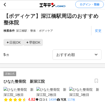
ログイン・登録
【ボディケア】深江橋駅周辺のおすすめ
整体院
変更
検索条件
深江橋駅
整体
ボディケア
日祝OK
早朝OK
5
件
店舗公式
ひなた整骨院 新深江院
4.82
口コミ
143件
写真
117枚