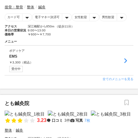
接骨・整骨
整体
鍼灸
カード可
電子マネー決済可
女性歓迎
男性歓迎
アクセス
深江橋駅から850m （徒歩11分）
本日の営業状況
9:00〜13:00
価格帯
￥600〜￥7,700
メニュー
ボディケア
EMS
￥
3,300
（税込）
受付中
全てのメニューを見る
とも鍼灸院
3.23
口コミ
3件
写真
7枚
整体
鍼灸