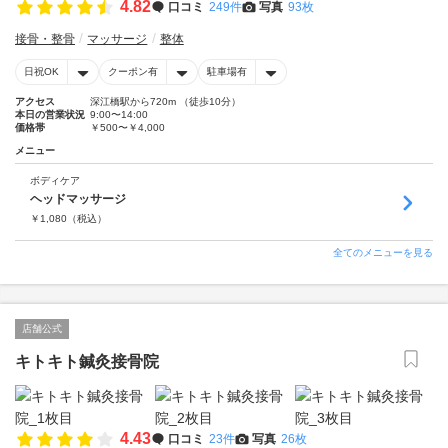
4.82
口コミ
249件
写真
93枚
接骨・整骨
マッサージ
整体
日祝OK
クーポン有
駐車場有
アクセス
深江橋駅から720m （徒歩10分）
本日の営業状況
9:00〜14:00
価格帯
￥500〜￥4,000
メニュー
ボディケア
ヘッドマッサージ
￥
1,080
（税込）
全てのメニューを見る
店舗公式
キトキト鍼灸接骨院
4.43
口コミ
23件
写真
26枚