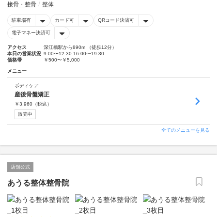
接骨・整骨
整体
駐車場有
カード可
QRコード決済可
電子マネー決済可
アクセス
深江橋駅から890m （徒歩12分）
本日の営業状況
9:00〜12:30 16:00〜19:30
価格帯
￥500〜￥5,000
メニュー
ボディケア
産後骨盤矯正
￥
3,960
（税込）
販売中
全てのメニューを見る
店舗公式
あうる整体整骨院