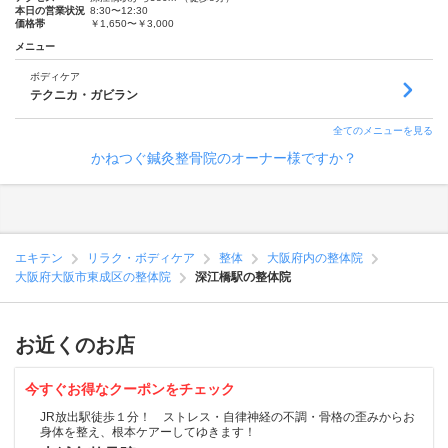
本日の営業状況
8:30〜12:30
価格帯
￥1,650〜￥3,000
メニュー
ボディケア
テクニカ・ガビラン
全てのメニューを見る
かねつぐ鍼灸整骨院のオーナー様ですか？
エキテン
リラク・ボディケア
整体
大阪府内の整体院
大阪府大阪市東成区の整体院
深江橋駅の整体院
お近くのお店
今すぐお得なクーポンをチェック
JR放出駅徒歩１分！ ストレス・自律神経の不調・骨格の歪みからお
身体を整え、根本ケアーしてゆきます！