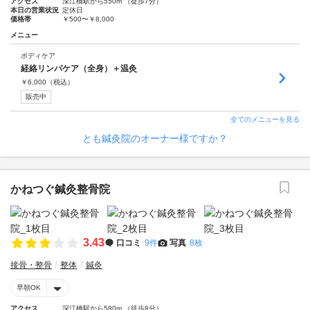
アクセス
深江橋駅から550m （徒歩7分）
本日の営業状況
定休日
価格帯
￥500〜￥8,000
メニュー
ボディケア
経絡リンパケア（全身）＋温灸
￥
6,000
（税込）
販売中
全てのメニューを見る
とも鍼灸院のオーナー様ですか？
かねつぐ鍼灸整骨院
3.43
口コミ
9件
写真
8枚
接骨・整骨
整体
鍼灸
早朝OK
アクセス
深江橋駅から580m （徒歩8分）