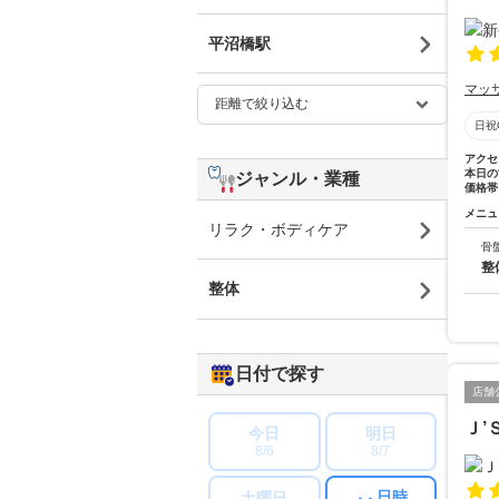
平沼橋駅
マッ
日祝
アクセ
本日の
ジャンル・業種
価格帯
メニュ
リラク・ボディケア
骨
整
整体
日付で探す
店舗
Ｊ’
今日
明日
8/6
8/7
日時
土曜日