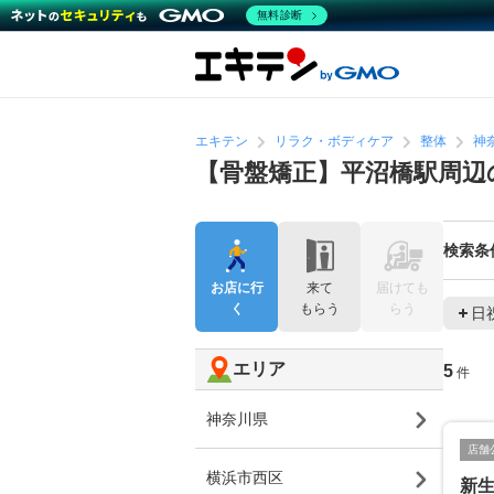
無料診断
エキテン
リラク・ボディケア
整体
神
【骨盤矯正】平沼橋駅周辺
検索条
お店に行
来て
届けても
く
もらう
らう
日
エリア
5
件
神奈川県
店舗
横浜市西区
新