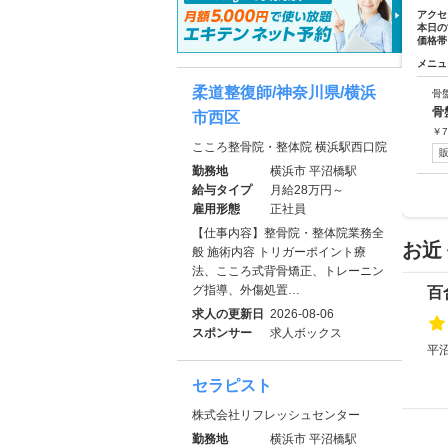
アクセ
本日の
価格帯
メニュ
柔道整復師/神奈川県/横浜
骨
骨
市西区
￥
7
こころ整骨院・整体院 横浜駅西口院
勤務地
横浜市 平沼橋駅
給与タイプ
月給28万円～
雇用形態
正社員
【仕事内容】整骨院・整体院業務全
お近
般 施術内容 トリガーポイント療
法、こころ式背骨矯正、トレーニン
グ指導、外傷処置…
百
求人の更新日
2026-08-06
スポンサー
求人ボックス
平沼
セラピスト
株式会社リフレッシュセンター
勤務地
横浜市 平沼橋駅