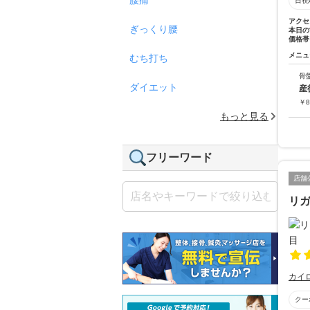
日祝
アクセ
ぎっくり腰
本日の
価格帯
メニュ
むち打ち
骨
ダイエット
産
￥
8
もっと見る
フリーワード
店舗
リ
カイ
クー