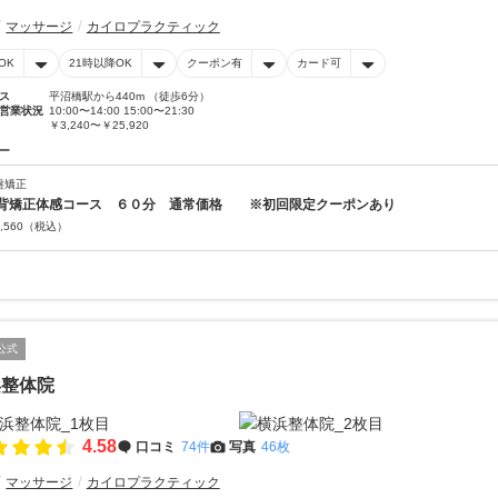
マッサージ
カイロプラクティック
OK
21時以降OK
クーポン有
カード可
ス
平沼橋駅から440m （徒歩6分）
営業状況
10:00〜14:00 15:00〜21:30
￥3,240〜￥25,920
ー
盤矯正
背矯正体感コース ６０分 通常価格 ※初回限定クーポンあり
,560
（税込）
公式
浜整体院
4.58
口コミ
74件
写真
46枚
マッサージ
カイロプラクティック