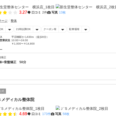
3.27
口コミ
2件
写真
13枚
サージ
整体
OK
21時以降OK
クーポン有
駐車場有
ス
平沼橋駅から630m （徒歩8分）
営業状況
10:00〜24:00
￥1,000〜￥14,800
ー
盤矯正
体+骨盤矯正 50分
公式
Ｓメディカル整体院
4.69
口コミ
173件
写真
58枚