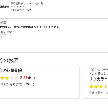
ス
平沼橋駅から520m （徒歩7分）
営業状況
10:00〜20:00
￥5,000〜￥7,500
ー
盤矯正
盤の歪み、産後の骨盤矯正ならお任せください
,500
（税込）
販売中
くのお店
【理学療法士
合の花整骨院
向に改善しな
3.36
1件
リソカラ〜Bo
橋駅から徒歩7分（490m)
平沼橋駅から徒