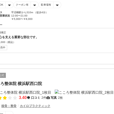
OK
クーポン有
駐車場有
ス
平沼橋駅から310m （徒歩4分）
営業状況
12:00〜21:00
￥5,000〜￥8,000
ー
盤矯正
心を支える重要な部位です。
,000
（税込）
販売中
公式
ろ整体院 横浜駅西口院
3.40
口コミ
2件
写真
2枚
接骨・整骨
カイロプラクティック