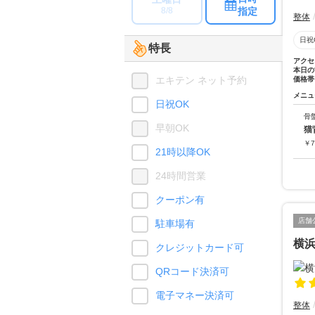
指定
8/8
整体
日祝
特長
アクセ
本日の
エキテン ネット予約
価格帯
メニュ
日祝OK
骨
早朝OK
猫
￥
7
21時以降OK
24時間営業
クーポン有
店舗
駐車場有
横
クレジットカード可
QRコード決済可
電子マネー決済可
整体