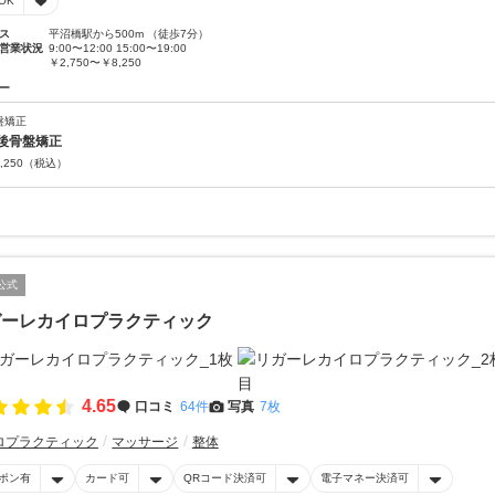
OK
ス
平沼橋駅から500m （徒歩7分）
営業状況
9:00〜12:00 15:00〜19:00
￥2,750〜￥8,250
ー
盤矯正
後骨盤矯正
,250
（税込）
公式
ガーレカイロプラクティック
4.65
口コミ
64件
写真
7枚
ロプラクティック
マッサージ
整体
ポン有
カード可
QRコード決済可
電子マネー決済可