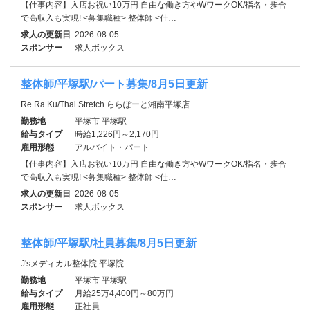
【仕事内容】入店お祝い10万円 自由な働き方やWワークOK/指名・歩合
で高収入も実現! <募集職種> 整体師 <仕…
求人の更新日
2026-08-05
スポンサー
求人ボックス
整体師/平塚駅/パート募集/8月5日更新
Re.Ra.Ku/Thai Stretch ららぽーと湘南平塚店
勤務地
平塚市 平塚駅
給与タイプ
時給1,226円～2,170円
雇用形態
アルバイト・パート
【仕事内容】入店お祝い10万円 自由な働き方やWワークOK/指名・歩合
で高収入も実現! <募集職種> 整体師 <仕…
求人の更新日
2026-08-05
スポンサー
求人ボックス
整体師/平塚駅/社員募集/8月5日更新
J'sメディカル整体院 平塚院
勤務地
平塚市 平塚駅
給与タイプ
月給25万4,400円～80万円
雇用形態
正社員