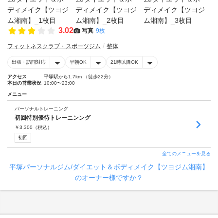
3.02
写真
9枚
フィットネスクラブ・スポーツジム
整体
出張・訪問対応
早朝OK
21時以降OK
アクセス
平塚駅から1.7km （徒歩22分）
本日の営業状況
10:00〜23:00
メニュー
パーソナルトレーニング
初回特別優待トレーニンング
￥
3,300
（税込）
初回
全てのメニューを見る
平塚パーソナルジム/ダイエット＆ボディメイク【ツヨジム湘南】
のオーナー様ですか？