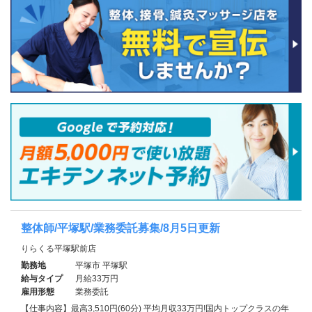
整体師/平塚駅/業務委託募集/8月5日更新
りらくる平塚駅前店
勤務地
平塚市 平塚駅
給与タイプ
月給33万円
雇用形態
業務委託
【仕事内容】最高3,510円(60分) 平均月収33万円!国内トップクラスの年