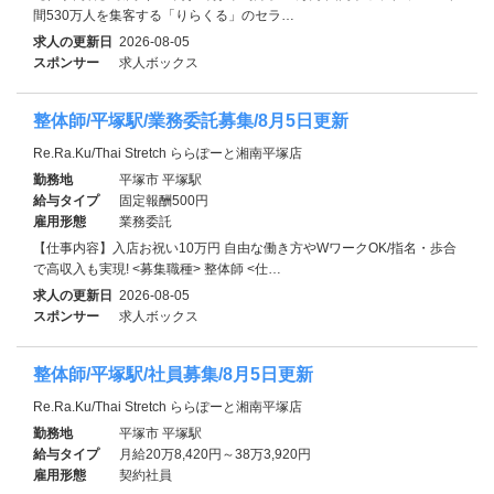
間530万人を集客する「りらくる」のセラ…
求人の更新日
2026-08-05
スポンサー
求人ボックス
整体師/平塚駅/業務委託募集/8月5日更新
Re.Ra.Ku/Thai Stretch ららぽーと湘南平塚店
勤務地
平塚市 平塚駅
給与タイプ
固定報酬500円
雇用形態
業務委託
【仕事内容】入店お祝い10万円 自由な働き方やWワークOK/指名・歩合
で高収入も実現! <募集職種> 整体師 <仕…
求人の更新日
2026-08-05
スポンサー
求人ボックス
整体師/平塚駅/社員募集/8月5日更新
Re.Ra.Ku/Thai Stretch ららぽーと湘南平塚店
勤務地
平塚市 平塚駅
給与タイプ
月給20万8,420円～38万3,920円
雇用形態
契約社員