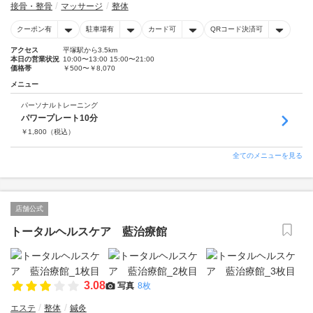
接骨・整骨
マッサージ
整体
クーポン有
駐車場有
カード可
QRコード決済可
アクセス
平塚駅から3.5km
本日の営業状況
10:00〜13:00 15:00〜21:00
価格帯
￥500〜￥8,070
メニュー
パーソナルトレーニング
パワープレート10分
￥
1,800
（税込）
全てのメニューを見る
店舗公式
トータルヘルスケア 藍治療館
3.08
写真
8枚
エステ
整体
鍼灸