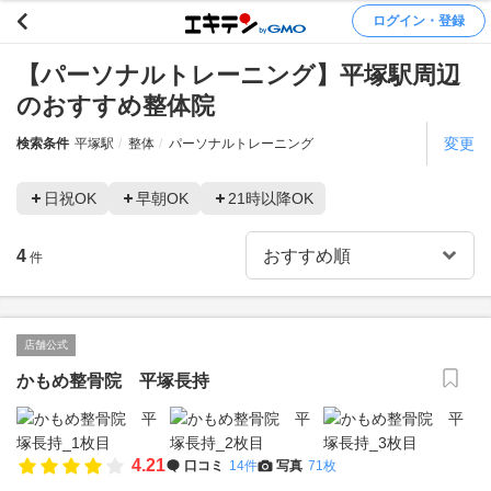
ログイン・登録
【パーソナルトレーニング】平塚駅周辺
のおすすめ整体院
変更
検索条件
平塚駅
整体
パーソナルトレーニング
日祝OK
早朝OK
21時以降OK
4
件
店舗公式
かもめ整骨院 平塚長持
4.21
口コミ
14件
写真
71枚