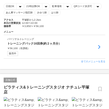
日祝OK
21時以降OK
駐車場有
QRコード決済可
あん摩マッサージ指圧師
きゆう師
はり師
アクセス
平塚駅から2.2km
本日の営業状況
12:00〜22:00
価格帯
￥3,850〜￥56,100
メニュー
パーソナルトレーニング
トレーニングパック16回券(約２ヶ月分）
￥
56,100
（非課税）
販売中
全てのメニューを見る
店舗公式
ピラティス&トレーニングスタジオ ナチュレ平塚
店