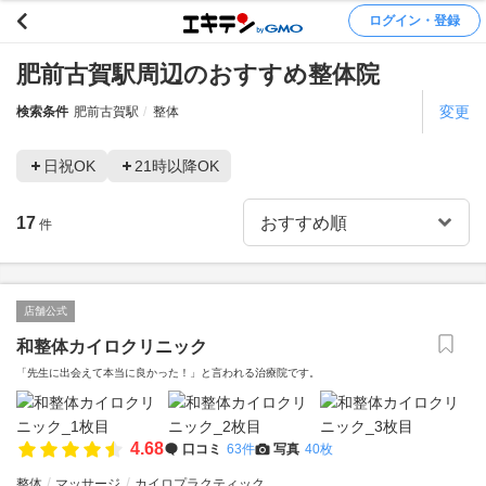
ログイン・登録
肥前古賀駅周辺のおすすめ整体院
変更
検索条件
肥前古賀駅
整体
日祝OK
21時以降OK
17
件
店舗公式
和整体カイロクリニック
「先生に出会えて本当に良かった！」と言われる治療院です。
4.68
口コミ
63件
写真
40枚
整体
マッサージ
カイロプラクティック