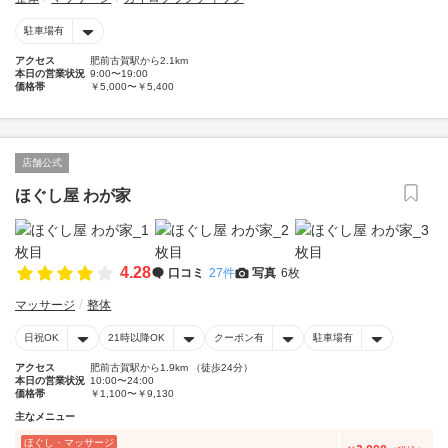
駐車場有
アクセス
肥前古賀駅から2.1km
本日の営業状況
9:00〜19:00
価格帯
￥5,000〜￥5,400
店舗公式
ほぐし屋 わが家
4.28
口コミ
27件
写真
6枚
マッサージ
整体
日祝OK
21時以降OK
クーポン有
駐車場有
アクセス
肥前古賀駅から1.9km （徒歩24分）
本日の営業状況
10:00〜24:00
価格帯
￥1,100〜￥9,130
主なメニュー
ほぐし・マッサージ