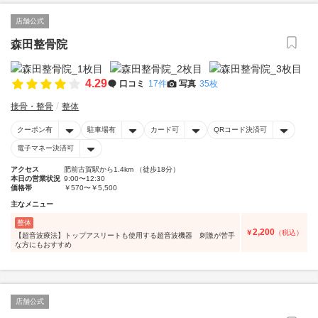
店舗公式
森田整骨院
4.29
口コミ
17件
写真
35枚
接骨・整骨
整体
クーポン有
駐車場有
カード可
QRコード決済可
電子マネー決済可
アクセス
肥前古賀駅から1.4km （徒歩18分）
本日の営業状況
9:00〜12:30
価格帯
￥570〜￥5,500
主なメニュー
整体
2,200
￥
（税込）
【超音波療法】トップアスリートも使用する超音波機器 刺激が苦手
な方にもおすすめ
店舗公式