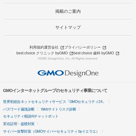
掲載のご案内
サイトマップ
利用規約
運営会社
プライバシーポリシー
best choice クリニック byGMO
best choice 歯科 byGMO
©GMO DesignOne, Inc. All Rights reserved.
GMOインターネットグループのセキュリティ事業について
世界初総合ネットセキュリティサービス「GMOセキュリティ24」
パスワード漏洩診断
Webサイトリスク診断
セキュリティ相談AIチャットボット
実在証明・盗聴対策
サイバー攻撃対策（GMOサイバーセキュリティ byイエラエ）