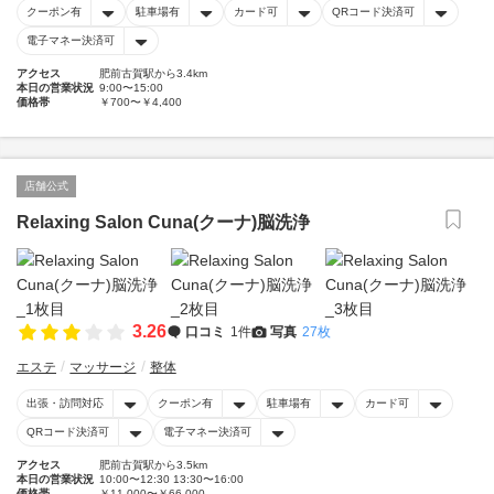
クーポン有
駐車場有
カード可
QRコード決済可
電子マネー決済可
アクセス
肥前古賀駅から3.4km
本日の営業状況
9:00〜15:00
価格帯
￥700〜￥4,400
店舗公式
Relaxing Salon Cuna(クーナ)脳洗浄
3.26
口コミ
1件
写真
27枚
エステ
マッサージ
整体
出張・訪問対応
クーポン有
駐車場有
カード可
QRコード決済可
電子マネー決済可
アクセス
肥前古賀駅から3.5km
本日の営業状況
10:00〜12:30 13:30〜16:00
価格帯
￥11,000〜￥66,000