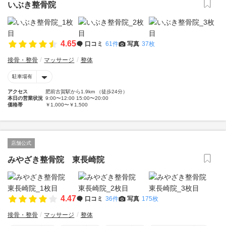
いぶき整骨院
4.65
口コミ
61件
写真
37枚
接骨・整骨
マッサージ
整体
駐車場有
アクセス
肥前古賀駅から1.9km （徒歩24分）
本日の営業状況
9:00〜12:00 15:00〜20:00
価格帯
￥1,000〜￥1,500
店舗公式
みやざき整骨院 東長崎院
4.47
口コミ
36件
写真
175枚
接骨・整骨
マッサージ
整体