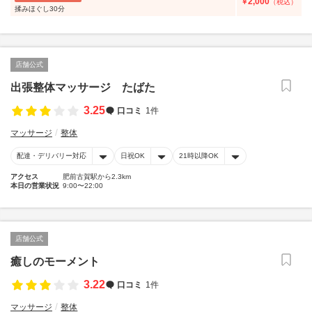
2,000
￥
（税込）
揉みほぐし30分
店舗公式
出張整体マッサージ たばた
3.25
口コミ
1件
マッサージ
整体
配達・デリバリー対応
日祝OK
21時以降OK
アクセス
肥前古賀駅から2.3km
本日の営業状況
9:00〜22:00
店舗公式
癒しのモーメント
3.22
口コミ
1件
マッサージ
整体