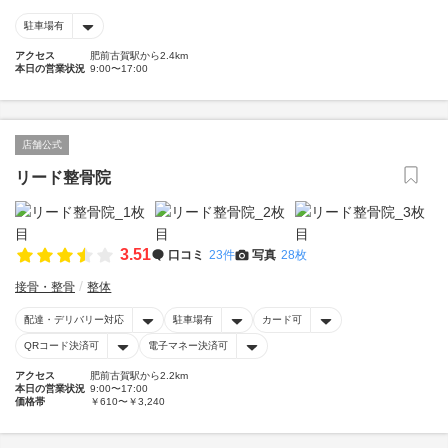
駐車場有
アクセス
肥前古賀駅から2.4km
本日の営業状況
9:00〜17:00
店舗公式
リード整骨院
3.51
口コミ
23件
写真
28枚
接骨・整骨
整体
配達・デリバリー対応
駐車場有
カード可
QRコード決済可
電子マネー決済可
アクセス
肥前古賀駅から2.2km
本日の営業状況
9:00〜17:00
価格帯
￥610〜￥3,240