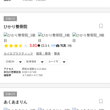
店舗公式
ひかり整骨院
3.81
口コミ
6件
写真
3枚
カイロプラクティック
接骨・整骨
整体
日祝OK
駐車場有
カード可
アクセス
肥前古賀駅から3.2km
本日の営業状況
9:00〜17:00
価格帯
￥7,000〜￥7,700
店舗公式
あくあまりん