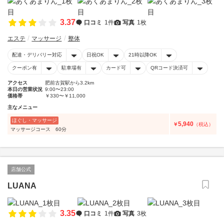
3.37
口コミ
1件
写真
1枚
エステ
マッサージ
整体
配達・デリバリー対応
日祝OK
21時以降OK
クーポン有
駐車場有
カード可
QRコード決済可
アクセス
肥前古賀駅から3.2km
本日の営業状況
9:00〜23:00
価格帯
￥330〜￥11,000
主なメニュー
ほぐし・マッサージ
5,940
￥
（税込）
マッサージコース 60分
店舗公式
LUANA
3.35
口コミ
1件
写真
3枚