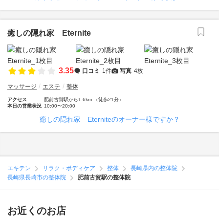
癒しの隠れ家 Eternite
3.35
口コミ
1件
写真
4枚
マッサージ
エステ
整体
アクセス
肥前古賀駅から1.6km （徒歩21分）
本日の営業状況
10:00〜20:00
癒しの隠れ家 Eterniteのオーナー様ですか？
エキテン
リラク・ボディケア
整体
長崎県内の整体院
長崎県長崎市の整体院
肥前古賀駅の整体院
お近くのお店