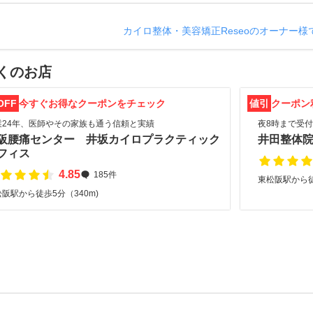
カイロ整体・美容矯正Reseoのオーナー様
くのお店
OFF
今すぐお得なクーポンをチェック
値引
クーポン
業24年、医師やその家族も通う信頼と実績
夜8時まで受
阪腰痛センター 井坂カイロプラクティック
井田整体院
フィス
4.85
185件
東松阪駅から徒歩
阪駅から徒歩5分（340m)