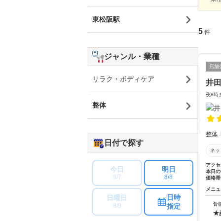
東松阪駅
5
件
ジャンル・業種
店舗
リラク・ボディケア
井田
夜8時
整体
整体
日付で探す
ネッ
アクセ
今日
明日
本日の
8/7
8/8
価格帯
メニュ
日時
日曜日
骨
指定
8/9
★