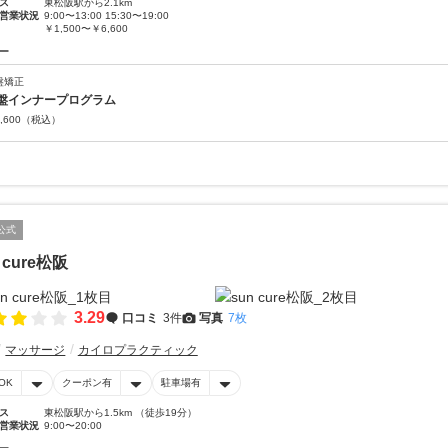
ス
東松阪駅から2.1km
営業状況
9:00〜13:00 15:30〜19:00
￥1,500〜￥6,600
ー
盤矯正
盤インナープログラム
,600
（税込）
公式
 cure松阪
3.29
口コミ
3件
写真
7枚
マッサージ
カイロプラクティック
OK
クーポン有
駐車場有
ス
東松阪駅から1.5km （徒歩19分）
営業状況
9:00〜20:00