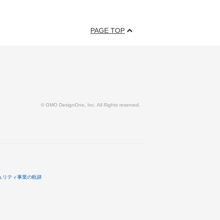
PAGE TOP
© GMO DesignOne, Inc. All Rights reserved.
ュリティ事業の軌跡