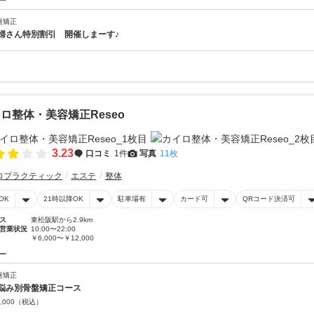
ー
盤矯正
婦さん特別割引 開催しまーす♪
ロ整体・美容矯正Reseo
3.23
口コミ
1件
写真
11枚
ロプラクティック
エステ
整体
OK
21時以降OK
駐車場有
カード可
QRコード決済可
ス
東松阪駅から2.9km
営業状況
10:00〜22:00
￥6,000〜￥12,000
ー
盤矯正
悩み別骨盤矯正コース
,000
（税込）