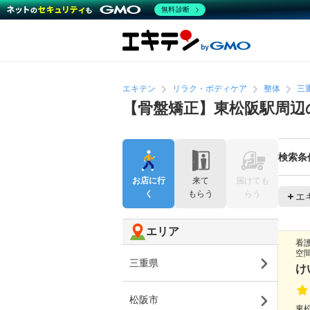
無料診断
エキテン
リラク・ボディケア
整体
三
【骨盤矯正】東松阪駅周辺
検索条
お店に行
来て
届けても
く
もらう
らう
エ
エリア
看
空
三重県
け
松阪市
東松