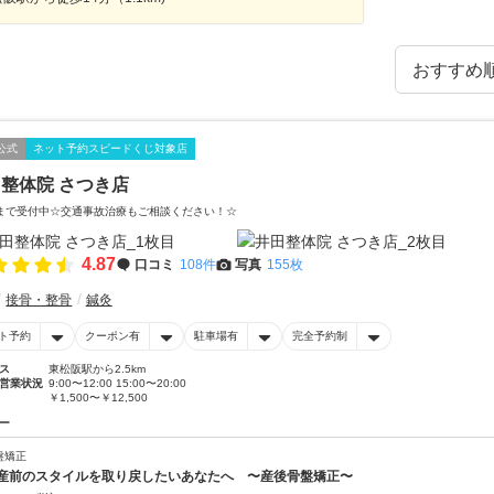
公式
ネット予約スピードくじ対象店
整体院 さつき店
まで受付中☆交通事故治療もご相談ください！☆
4.87
口コミ
108件
写真
155枚
接骨・整骨
鍼灸
ト予約
クーポン有
駐車場有
完全予約制
ス
東松阪駅から2.5km
営業状況
9:00〜12:00 15:00〜20:00
￥1,500〜￥12,500
ー
盤矯正
産前のスタイルを取り戻したいあなたへ 〜産後骨盤矯正〜