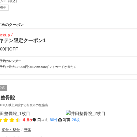
,500
（税込）
販売中
すめのクーポン
ickUp
キテン限定クーポン1
000円OFF
予約カレンダー
予約で最大10,000円分のAmazonギフトカードが当たる！
公式
田整骨院
100人以上来院する松阪市の繁盛店
4.65
口コミ
80件
写真
26枚
接骨・整骨
整体