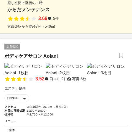
癒し空間で至福の一時
からだメンテナンス
3.69
5件
東白楽駅から徒歩7分（540m)
店舗公式
ボディケアサロン Aolani
3.52
口コミ
2件
写真
6枚
エステ
整体
日祝OK
アクセス
東白楽駅から570m （徒歩8分）
本日の営業状況
11:00〜18:00
価格帯
￥2,700〜￥12,960
メニュー
整体