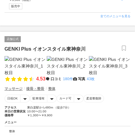
販売中
全てのメニューを見る
店舗公式
GENKI Plus イオンスタイル東神奈川
4.53
口コミ
180件
写真
43枚
マッサージ
接骨・整骨
整体
日祝OK
駐車場有
カード可
柔道整復師
アクセス
東白楽駅から480m （徒歩7分）
本日の営業状況
10:00〜21:00
価格帯
￥1,300〜￥9,900
メニュー
整体