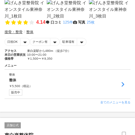
4.14
口コミ
125件
写真
25枚
接骨・整骨
整体
日祝OK
クーポン有
駐車場有
アクセス
東白楽駅から480m （徒歩7分）
本日の営業状況
10:00〜21:00
価格帯
￥1,500〜￥9,350
メニュー
整体
整体
￥
5,500
（税込）
販売中
全てのメニューを見る
店舗公式