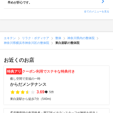
早めが肝心です。
全てのメニューを見る
エキテン
リラク・ボディケア
整体
神奈川県内の整体院
神奈川県横浜市神奈川区の整体院
東白楽駅の整体院
お近くのお店
特典アリ
クーポン利用でステキな特典付き
癒し空間で至福の一時
からだメンテナンス
3.69
5件
東白楽駅から徒歩7分（540m)
柔道整復師の有資格者・歴27年ベテランスタッフが施術を担当！