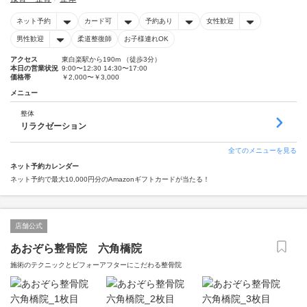
ネット予約
カード可
予約あり
女性歓迎
男性歓迎
柔道整復師
お子様連れOK
アクセス
東白楽駅から190m （徒歩3分）
本日の営業状況
9:00〜12:30 14:30〜17:00
価格帯
￥2,000〜￥3,000
メニュー
整体
リラクゼーション
全てのメニューを見る
ネット予約カレンダー
ネット予約で最大10,000円分のAmazonギフトカードが当たる！
店舗公式
あおぞら整骨院 六角橋院
施術のテクニックとビフォーアフターにこだわる整骨院