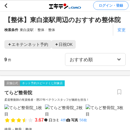
ログイン・登録
【整体】東白楽駅周辺のおすすめ整体院
変更
検索条件
東白楽駅
整体
整体
エキテンネット予約
日祝OK
9
件
店舗公式
ネット予約スピードくじ対象店
てらど整骨院
柔道整復師の有資格者・歴27年ベテランスタッフが施術を担当！
3.67
口コミ
4件
写真
56枚
接骨・整骨
整体