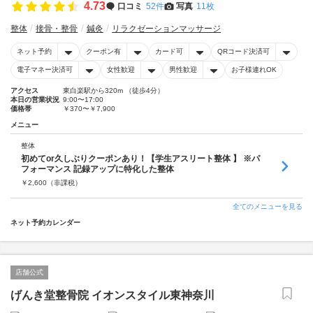
4.73
口コミ
52件
写真
11枚
整体
接骨・整骨
鍼灸
リラクゼーションマッサージ
ネット予約
クーポン有
カード可
QRコード決済可
電子マネー決済可
女性歓迎
男性歓迎
お子様連れOK
アクセス
東白楽駅から320m （徒歩4分）
本日の営業状況
9:00〜17:00
価格帯
￥370〜￥7,900
メニュー
整体
初めてor久しぶりクーポンあり！【学生アスリート整体 】 ※パ
フォーマンス 記録アップに特化した整体
￥
2,600
（非課税）
全てのメニューを見る
ネット予約カレンダー
店舗公式
げんき堂整骨院 イオンスタイル東神奈川