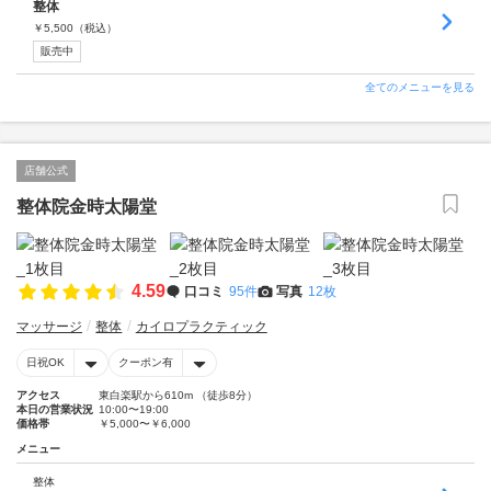
整体
￥
5,500
（税込）
販売中
全てのメニューを見る
店舗公式
整体院金時太陽堂
4.59
口コミ
95件
写真
12枚
マッサージ
整体
カイロプラクティック
日祝OK
クーポン有
アクセス
東白楽駅から610m （徒歩8分）
本日の営業状況
10:00〜19:00
価格帯
￥5,000〜￥6,000
メニュー
整体