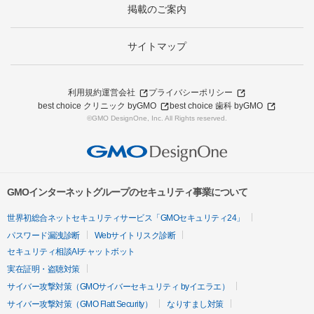
掲載のご案内
サイトマップ
利用規約
運営会社
プライバシーポリシー
best choice クリニック byGMO
best choice 歯科 byGMO
©GMO DesignOne, Inc. All Rights reserved.
GMOインターネットグループのセキュリティ事業について
世界初総合ネットセキュリティサービス「GMOセキュリティ24」
パスワード漏洩診断
Webサイトリスク診断
セキュリティ相談AIチャットボット
実在証明・盗聴対策
サイバー攻撃対策（GMOサイバーセキュリティ byイエラエ）
サイバー攻撃対策（GMO Flatt Security）
なりすまし対策