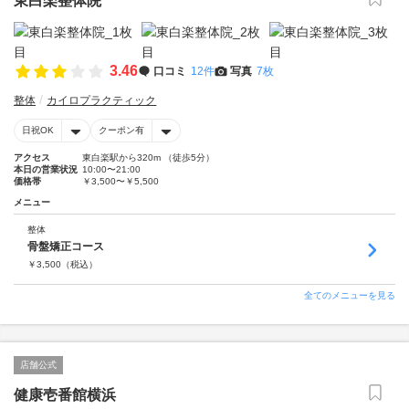
東白楽整体院
3.46
口コミ
12件
写真
7枚
整体
カイロプラクティック
日祝OK
クーポン有
アクセス
東白楽駅から320m （徒歩5分）
本日の営業状況
10:00〜21:00
価格帯
￥3,500〜￥5,500
メニュー
整体
骨盤矯正コース
￥
3,500
（税込）
全てのメニューを見る
店舗公式
健康壱番館横浜