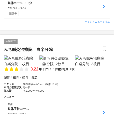
整体コース９０分
￥
9,720
（税込）
販売中
全てのメニューを見る
店舗公式
みち鍼灸治療院 白楽分院
3.22
口コミ
1件
写真
4枚
整体
接骨・整骨
鍼灸
アクセス
東白楽駅から1km （徒歩13分）
本日の営業状況
定休日
価格帯
￥1,000〜￥6,000
メニュー
整体
整体手技コース
￥
3,300
（税込）