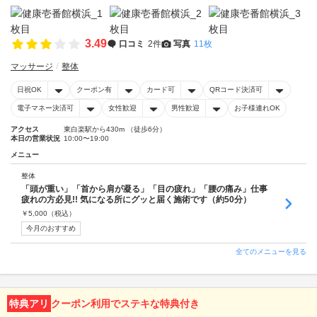
3.49
口コミ
2件
写真
11枚
マッサージ
整体
日祝OK
クーポン有
カード可
QRコード決済可
電子マネー決済可
女性歓迎
男性歓迎
お子様連れOK
アクセス
東白楽駅から430m （徒歩6分）
本日の営業状況
10:00〜19:00
メニュー
整体
「頭が重い」「首から肩が凝る」「目の疲れ」「腰の痛み」仕事
疲れの方必見!! 気になる所にグッと届く施術です（約50分）
￥
5,000
（税込）
今月のおすすめ
全てのメニューを見る
特典アリ
クーポン利用でステキな特典付き