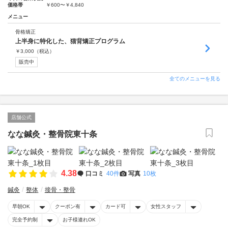
価格帯
￥600〜￥4,840
メニュー
骨格矯正
上半身に特化した、猫背矯正プログラム
￥
3,000
（税込）
販売中
全てのメニューを見る
店舗公式
なな鍼灸・整骨院東十条
4.38
口コミ
40件
写真
10枚
鍼灸
整体
接骨・整骨
早朝OK
クーポン有
カード可
女性スタッフ
完全予約制
お子様連れOK