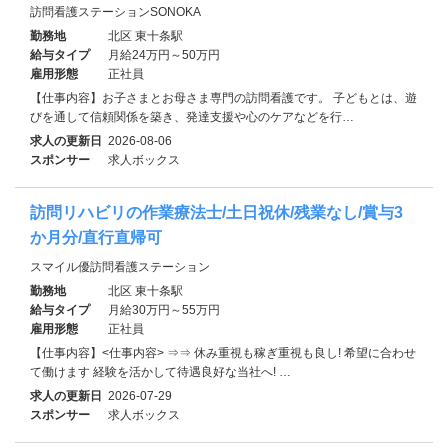
訪問看護ステーションSONOKA
勤務地
北区 東十条駅
給与タイプ
月給24万円～50万円
雇用形態
正社員
【仕事内容】お子さまとお母さま専門の訪問看護です。 子どもとは、遊
びを通して信頼関係を築き、発達支援や心のケアなどを行…
求人の更新日
2026-08-06
スポンサー
求人ボックス
訪問リハビリの作業療法士/土日祝休/残業なし/賞与3
か月分/直行直帰可
スマイル優訪問看護ステーション
勤務地
北区 東十条駅
給与タイプ
月給30万円～55万円
雇用形態
正社員
【仕事内容】<仕事内容> ⇒⇒ 休み重視も稼ぎ重視も良し! 希望に合わせ
て働けます 経験を活かして待遇良好な当社へ! …
求人の更新日
2026-07-29
スポンサー
求人ボックス