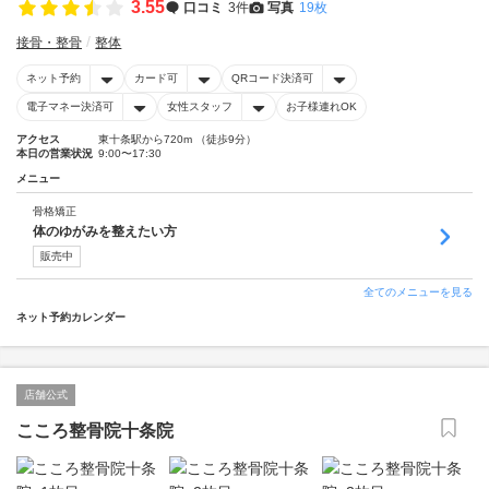
3.55
口コミ
3件
写真
19枚
接骨・整骨
整体
ネット予約
カード可
QRコード決済可
電子マネー決済可
女性スタッフ
お子様連れOK
アクセス
東十条駅から720m （徒歩9分）
本日の営業状況
9:00〜17:30
メニュー
骨格矯正
体のゆがみを整えたい方
販売中
全てのメニューを見る
ネット予約カレンダー
店舗公式
こころ整骨院十条院