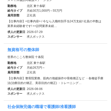
勤務地
北区 東十条駅
給与タイプ
月給30万1,000円～55万円
雇用形態
正社員
【仕事内容】<仕事内容> / 今なら入職特別手当24万支給! 社員の半数は
業界未経験者です! >>訪問業界未経…
求人の更新日
2026-07-29
スポンサー
求人ボックス
無資格可の整体師
世界のこころ整体院 十条院
勤務地
北区 東十条駅
給与タイプ
月給26万円～
雇用形態
正社員
【仕事内容】整骨院業務、筋肉の弛緩操作や骨格矯正など ・各種徒手療
法(治療目的の矯正、美容目的の矯正) ・トレーニング…
求人の更新日
2026-08-06
スポンサー
求人ボックス
社会保険完備の職場で看護師/准看護師