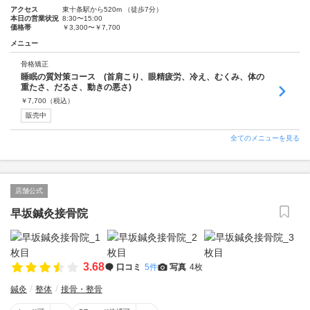
アクセス
東十条駅から520m （徒歩7分）
本日の営業状況
8:30〜15:00
価格帯
￥3,300〜￥7,700
メニュー
骨格矯正
睡眠の質対策コース (首肩こり、眼精疲労、冷え、むくみ、体の
重たさ、だるさ、動きの悪さ)
￥
7,700
（税込）
販売中
全てのメニューを見る
店舗公式
早坂鍼灸接骨院
3.68
口コミ
5件
写真
4枚
鍼灸
整体
接骨・整骨