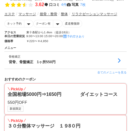
3.62
口コミ
4件
写真
7枚
エステ
マッサージ
接骨・整骨
整体
リラクゼーションマッサージ
ネット予約
クーポン有
柔道整復師
アクセス
東十条駅から1.4km （徒歩18分）
本日の営業状況
9:00〜13:00 15:00〜20:00
予約空きあり
価格帯
￥220〜￥4,950
メニュー
骨格矯正
背骨、骨盤矯正 1ヶ所550円
全てのメニューを見る
おすすめのクーポン
PickUp
全国相場5000円⇒1650円 ダイエットコース
550円OFF
新規限定
PickUp
３０分整体マッサージ １９8０円