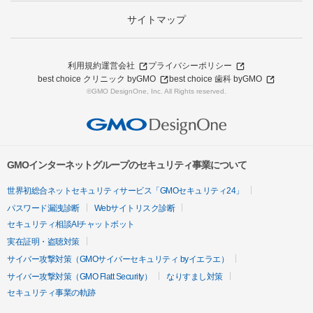
サイトマップ
利用規約
運営会社
プライバシーポリシー
best choice クリニック byGMO
best choice 歯科 byGMO
©GMO DesignOne, Inc. All Rights reserved.
GMOインターネットグループのセキュリティ事業について
世界初総合ネットセキュリティサービス「GMOセキュリティ24」
パスワード漏洩診断
Webサイトリスク診断
セキュリティ相談AIチャットボット
実在証明・盗聴対策
サイバー攻撃対策（GMOサイバーセキュリティ byイエラエ）
サイバー攻撃対策（GMO Flatt Security）
なりすまし対策
セキュリティ事業の軌跡