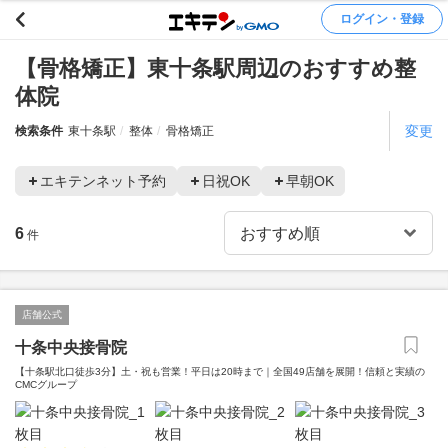
ログイン・登録
【骨格矯正】東十条駅周辺のおすすめ整
体院
変更
検索条件
東十条駅
整体
骨格矯正
エキテンネット予約
日祝OK
早朝OK
6
件
店舗公式
十条中央接骨院
【十条駅北口徒歩3分】土・祝も営業！平日は20時まで｜全国49店舗を展開！信頼と実績の
CMCグループ