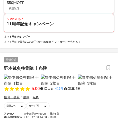
550円OFF
新規限定
PickUp
11周年記念キャンペーン
ネット予約カレンダー
ネット予約で最大10,000円分のAmazonギフトカードが当たる！
店舗公式
野本鍼灸整骨院 十条院
5.00
口コミ
417件
写真
5枚
接骨・整骨
整体
鍼灸
日祝OK
カード可
アクセス
東十条駅から600m （徒歩8分）
本日の営業状況
9:00〜12:00 14:00〜18:00