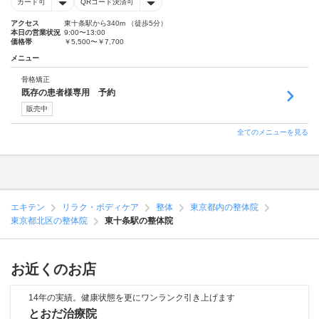
カード可
QRコード決済可
アクセス
東十条駅から340m （徒歩5分）
本日の営業状況
9:00〜13:00
価格帯
￥5,500〜￥7,700
メニュー
骨格矯正
既存の患者様専用 予約
販売中
全てのメニューを見る
エキテン
リラク・ボディケア
整体
東京都内の整体院
東京都北区の整体院
東十条駅の整体院
お近くのお店
14年の実績。健康状態を更にワンランク引き上げます
とおだ治療院