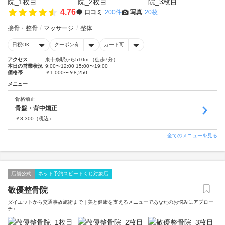
4.76
口コミ
200件
写真
20枚
接骨・整骨
マッサージ
整体
日祝OK
クーポン有
カード可
アクセス
東十条駅から510m （徒歩7分）
本日の営業状況
9:00〜12:00 15:00〜19:00
価格帯
￥1,000〜￥8,250
メニュー
骨格矯正
骨盤・背中矯正
￥
3,300
（税込）
全てのメニューを見る
店舗公式
ネット予約スピードくじ対象店
敬優整骨院
ダイエットから交通事故施術まで｜美と健康を支えるメニューであなたのお悩みにアプロー
チ♪