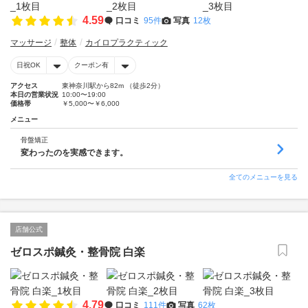
4.59
口コミ
95件
写真
12枚
マッサージ
整体
カイロプラクティック
日祝OK
クーポン有
アクセス
東神奈川駅から82m （徒歩2分）
本日の営業状況
10:00〜19:00
価格帯
￥5,000〜￥6,000
メニュー
骨盤矯正
変わったのを実感できます。
全てのメニューを見る
店舗公式
ゼロスポ鍼灸・整骨院 白楽
4.79
口コミ
111件
写真
62枚