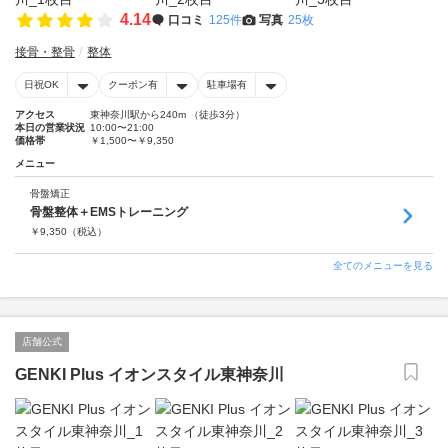
4.14
口コミ
125件
写真
25枚
接骨・整骨
整体
日祝OK
クーポン有
駐車場有
アクセス
東神奈川駅から240m （徒歩3分）
本日の営業状況
10:00〜21:00
価格帯
￥1,500〜￥9,350
メニュー
骨盤矯正
骨盤整体＋EMSトレーニング
￥
9,350
（税込）
全てのメニューを見る
店舗公式
GENKI Plus イオンスタイル東神奈川