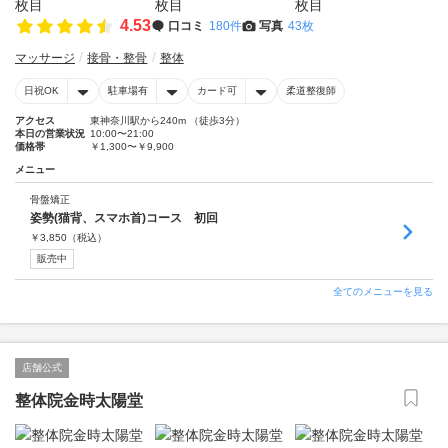
4.53
口コミ
180件
写真
43枚
マッサージ
接骨・整骨
整体
日祝OK
駐車場有
カード可
柔道整復師
アクセス
東神奈川駅から240m （徒歩3分）
本日の営業状況
10:00〜21:00
価格帯
￥1,300〜￥9,900
メニュー
骨盤矯正
姿勢(猫背、スマホ首)コース 初回
￥
3,850
（税込）
販売中
全てのメニューを見る
店舗公式
整体院金時太陽堂