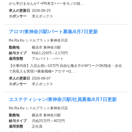
から学びませんか? <PR本文> <一生モノの技…
求人の更新日
2026-06-25
スポンサー
求人ボックス
アロマ/東神奈川駅/パート募集/8月7日更新
Re.Ra.Ku シァルプラット東神奈川店
勤務地
横浜市 東神奈川駅
給与タイプ
時給1,226円～2,170円
雇用形態
アルバイト・パート
【仕事内容】入店お祝い10万円 自由な働き方やWワークOK/指名・歩合
で高収入も実現! <募集職種> アロマ <仕…
求人の更新日
2026-08-07
スポンサー
求人ボックス
エステティシャン/東神奈川駅/社員募集/8月7日更新
Re.Ra.Ku シァルプラット東神奈川店
勤務地
横浜市 東神奈川駅
給与タイプ
月給25万円～40万円
雇用形態
正社員