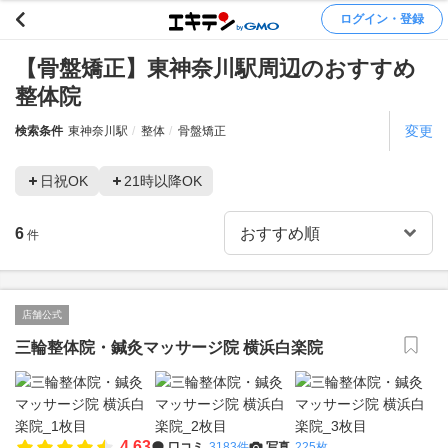
ログイン・登録
【骨盤矯正】東神奈川駅周辺のおすすめ
整体院
変更
検索条件
東神奈川駅
整体
骨盤矯正
日祝OK
21時以降OK
6
件
店舗公式
三輪整体院・鍼灸マッサージ院 横浜白楽院
4.63
口コミ
3183件
写真
225枚