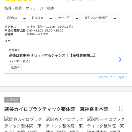
接骨・整骨
マッサージ
整体
日祝OK
駐車場有
カード可
電子マネー決済可
アクセス
東神奈川駅から1.3km （徒歩16分）
本日の営業状況
9:00〜12:30 15:00〜20:00
価格帯
￥400〜￥7,535
メニュー
骨盤矯正
産後は骨盤をリセットするチャンス！【産後骨盤矯正】
￥
7,535
（税込）
販売中
全てのメニューを見る
店舗公式
関谷カイロプラクティック整体院 東神奈川本院