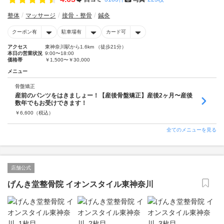
整体
マッサージ
接骨・整骨
鍼灸
クーポン有
駐車場有
カード可
アクセス
東神奈川駅から1.6km （徒歩21分）
本日の営業状況
9:00〜18:00
価格帯
￥1,500〜￥30,000
メニュー
骨盤矯正
産前のパンツをはきましょー！【産後骨盤矯正】産後2ヶ月〜産後
数年でもお受けできます！
￥
6,600
（税込）
全てのメニューを見る
店舗公式
げんき堂整骨院 イオンスタイル東神奈川