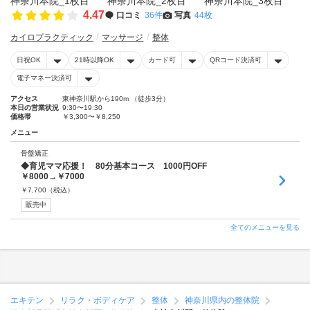
4.47
口コミ
36件
写真
44枚
カイロプラクティック
マッサージ
整体
日祝OK
21時以降OK
カード可
QRコード決済可
電子マネー決済可
アクセス
東神奈川駅から190m （徒歩3分）
本日の営業状況
9:30〜19:30
価格帯
￥3,300〜￥8,250
メニュー
骨盤矯正
◆育児ママ応援！ 80分基本コース 1000円OFF
￥8000→￥7000
￥
7,700
（税込）
販売中
全てのメニューを見る
エキテン
リラク・ボディケア
整体
神奈川県内の整体院