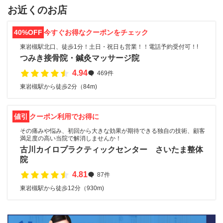
お近くのお店
40%OFF
今すぐお得なクーポンをチェック
東岩槻駅北口、徒歩1分！土日・祝日も営業！！電話予約受付可！!
つみき接骨院・鍼灸マッサージ院
4.94
469件
東岩槻駅から徒歩2分（84m)
値引
クーポン利用でお得に
その痛みや悩み、初回から大きな効果が期待できる独自の技術、顧客
満足度の高い当院で解消しませんか！
古川カイロプラクティックセンター さいたま整体
院
4.81
87件
東岩槻駅から徒歩12分（930m)