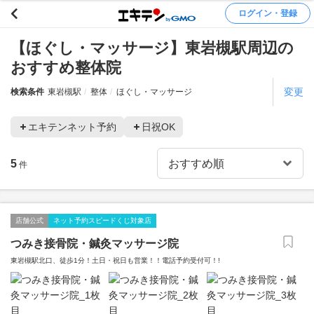
ログイン・登録
【ほぐし・マッサージ】東岩槻駅周辺の
おすすめ整体院
変更
検索条件
東岩槻駅
整体
ほぐし・マッサージ
エキテンネット予約
日祝OK
5
件
店舗公式
ネット予約スピードくじ対象店
つみき接骨院・鍼灸マッサージ院
東岩槻駅北口、徒歩1分！土日・祝日も営業！！電話予約受付可！!