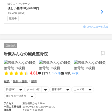
ほぐし・マッサージ
優しい整体60分4400円
￥
4,400
（税込）
販売中
全てのメニューを見る
店舗公式
岩槻みんなの鍼灸整骨院
4.81
口コミ
172件
写真
42枚
鍼灸
接骨・整骨
整体
日祝OK
クーポン有
駐車場有
カード可
電子マネー決済可
アクセス
東岩槻駅から2.1km
本日の営業状況
10:00〜13:30 16:00〜19:30
価格帯
￥950〜￥10,000