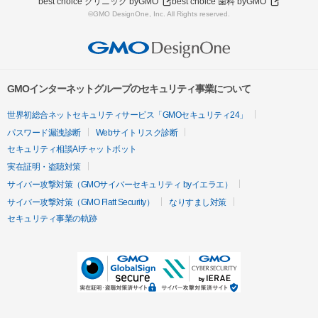
best choice クリニック byGMO
best choice 歯科 byGMO
©GMO DesignOne, Inc. All Rights reserved.
GMOインターネットグループのセキュリティ事業について
世界初総合ネットセキュリティサービス「GMOセキュリティ24」
パスワード漏洩診断
Webサイトリスク診断
セキュリティ相談AIチャットボット
実在証明・盗聴対策
サイバー攻撃対策（GMOサイバーセキュリティ byイエラエ）
サイバー攻撃対策（GMO Flatt Security）
なりすまし対策
セキュリティ事業の軌跡