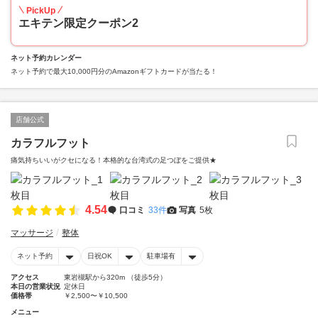
PickUp
エキテン限定クーポン2
ネット予約カレンダー
ネット予約で最大10,000円分のAmazonギフトカードが当たる！
店舗公式
カラフルフット
痛気持ちいいがクセになる！本格的な台湾式の足つぼをご提供★
4.54
口コミ
33件
写真
5枚
マッサージ
整体
ネット予約
日祝OK
駐車場有
アクセス
東岩槻駅から320m （徒歩5分）
本日の営業状況
定休日
価格帯
￥2,500〜￥10,500
メニュー