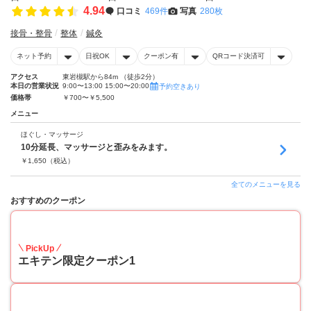
4.94
口コミ
469件
写真
280枚
接骨・整骨
整体
鍼灸
ネット予約
日祝OK
クーポン有
QRコード決済可
アクセス
東岩槻駅から84m （徒歩2分）
本日の営業状況
9:00〜13:00 15:00〜20:00
予約空きあり
価格帯
￥700〜￥5,500
メニュー
ほぐし・マッサージ
10分延長、マッサージと歪みをみます。
￥
1,650
（税込）
全てのメニューを見る
おすすめのクーポン
40
PickUp
エキテン限定クーポン1
50