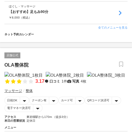
ほぐし・マッサージ
【おすすめ】足もみ90分
￥
8,000
（税込）
全てのメニューを見る
ネット予約カレンダー
店舗公式
OLA整体院
3.17
口コミ
1件
写真
4枚
マッサージ
整体
日祝OK
クーポン有
カード可
QRコード決済可
電子マネー決済可
アクセス
東岩槻駅から170m （徒歩3分）
本日の営業状況
定休日
メニュー