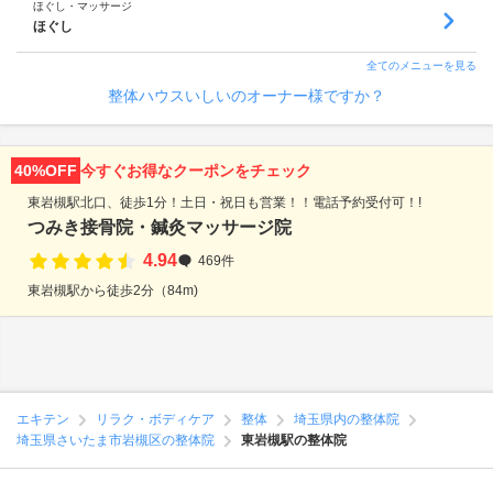
ほぐし・マッサージ
ほぐし
全てのメニューを見る
整体ハウスいしいのオーナー様ですか？
40%OFF
今すぐお得なクーポンをチェック
東岩槻駅北口、徒歩1分！土日・祝日も営業！！電話予約受付可！!
つみき接骨院・鍼灸マッサージ院
4.94
469件
東岩槻駅から徒歩2分（84m)
エキテン
リラク・ボディケア
整体
埼玉県内の整体院
埼玉県さいたま市岩槻区の整体院
東岩槻駅の整体院