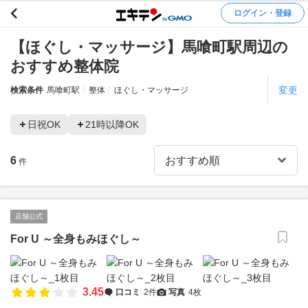
ログイン・登録
【ほぐし・マッサージ】馬喰町駅周辺の
おすすめ整体院
変更
検索条件
馬喰町駅
整体
ほぐし・マッサージ
日祝OK
21時以降OK
6
件
店舗公式
For U ～全身もみほぐし～
3.45
口コミ
2件
写真
4枚