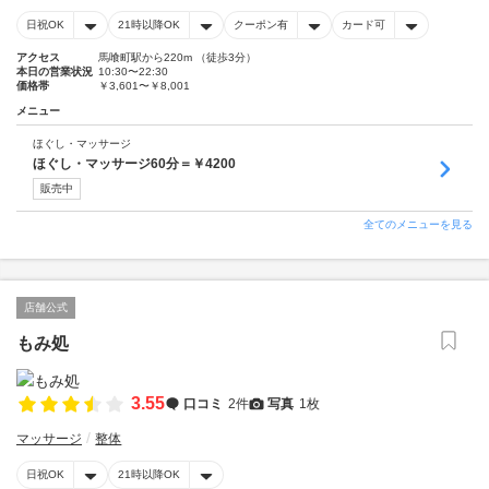
日祝OK
21時以降OK
クーポン有
カード可
アクセス
馬喰町駅から220m （徒歩3分）
本日の営業状況
10:30〜22:30
価格帯
￥3,601〜￥8,001
メニュー
ほぐし・マッサージ
ほぐし・マッサージ60分＝￥4200
販売中
全てのメニューを見る
店舗公式
もみ処
3.55
口コミ
2件
写真
1枚
マッサージ
整体
日祝OK
21時以降OK