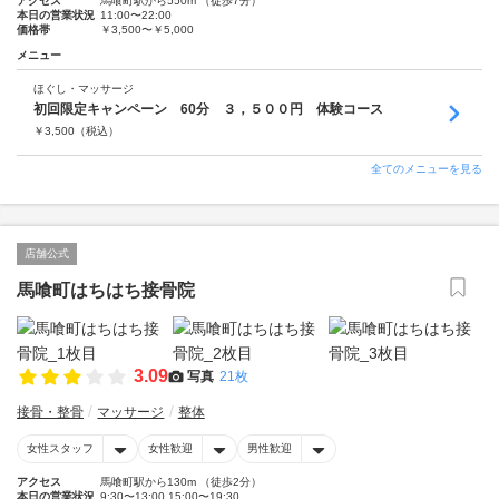
アクセス
馬喰町駅から550m （徒歩7分）
本日の営業状況
11:00〜22:00
価格帯
￥3,500〜￥5,000
メニュー
ほぐし・マッサージ
初回限定キャンペーン 60分 ３，５００円 体験コース
￥
3,500
（税込）
全てのメニューを見る
店舗公式
馬喰町はちはち接骨院
3.09
写真
21枚
接骨・整骨
マッサージ
整体
女性スタッフ
女性歓迎
男性歓迎
アクセス
馬喰町駅から130m （徒歩2分）
本日の営業状況
9:30〜13:00 15:00〜19:30