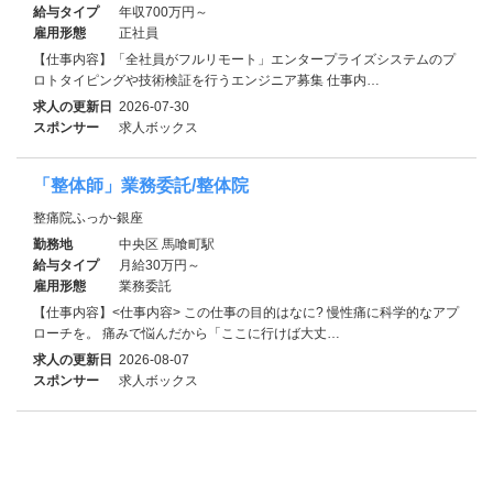
給与タイプ
年収700万円～
雇用形態
正社員
【仕事内容】「全社員がフルリモート」エンタープライズシステムのプ
ロトタイピングや技術検証を行うエンジニア募集 仕事内…
求人の更新日
2026-07-30
スポンサー
求人ボックス
「整体師」業務委託/整体院
整痛院ふっか-銀座
勤務地
中央区 馬喰町駅
給与タイプ
月給30万円～
雇用形態
業務委託
【仕事内容】<仕事内容> この仕事の目的はなに? 慢性痛に科学的なアプ
ローチを。 痛みで悩んだから「ここに行けば大丈…
求人の更新日
2026-08-07
スポンサー
求人ボックス