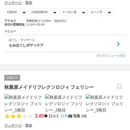
マッサージ
整体
日祝OK
21時以降OK
クーポン有
カード可
アクセス
馬喰町駅から230m （徒歩3分）
本日の営業状況
11:00〜22:00
メニュー
ほぐし・マッサージ
もみほぐしボディケア
全てのメニューを見る
店舗公式
秋葉原メイドリフレクソロジィ フェリシー
3.45
口コミ
17件
写真
6枚
マッサージ
整体