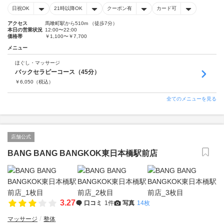
日祝OK
21時以降OK
クーポン有
カード可
アクセス
馬喰町駅から510m （徒歩7分）
本日の営業状況
12:00〜22:00
価格帯
￥1,100〜￥7,700
メニュー
ほぐし・マッサージ
バックセラピーコース（45分）
￥
6,050
（税込）
全てのメニューを見る
店舗公式
BANG BANG BANGKOK東日本橋駅前店
3.27
口コミ
1件
写真
14枚
マッサージ
整体