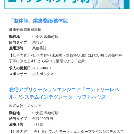
「整体師」業務委託/整体院
健康壱番館東日本橋
勤務地
中央区 馬喰町駅
給与タイプ
未設定
雇用形態
業務委託
【仕事内容】<仕事内容> / 未経験・無資格OK!他にはない独自の技術を
丁寧に教えます! 1から学べて活躍できる「健康…
求人の更新日
2026-08-07
スポンサー
求人ボックス
在宅アプリケーションエンジニア「エントリーレベ
ル」/システムインテグレータ・ソフトハウス
株式会社モノクレア
勤務地
中央区 馬喰町駅
給与タイプ
年収400万円～
雇用形態
正社員
【仕事内容】「全社員がフルリモート」エンタープライズシステムのプ