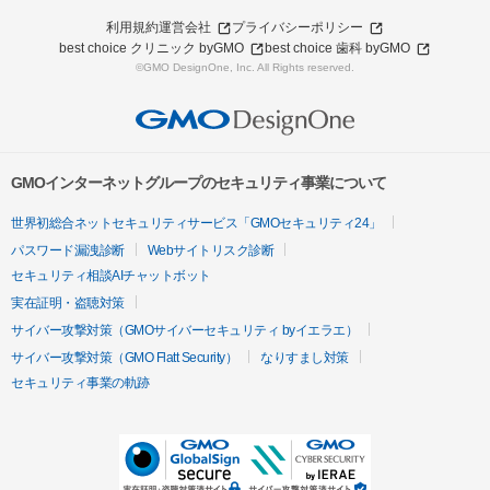
利用規約
運営会社
プライバシーポリシー
best choice クリニック byGMO
best choice 歯科 byGMO
©GMO DesignOne, Inc. All Rights reserved.
GMOインターネットグループのセキュリティ事業について
世界初総合ネットセキュリティサービス「GMOセキュリティ24」
パスワード漏洩診断
Webサイトリスク診断
セキュリティ相談AIチャットボット
実在証明・盗聴対策
サイバー攻撃対策（GMOサイバーセキュリティ byイエラエ）
サイバー攻撃対策（GMO Flatt Security）
なりすまし対策
セキュリティ事業の軌跡