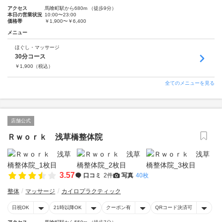
アクセス
馬喰町駅から680m （徒歩9分）
本日の営業状況
10:00〜23:00
価格帯
￥1,900〜￥6,400
メニュー
ほぐし・マッサージ
30分コース
￥
1,900
（税込）
全てのメニューを見る
店舗公式
Ｒｗｏｒｋ 浅草橋整体院
3.57
口コミ
2件
写真
40枚
整体
マッサージ
カイロプラクティック
日祝OK
21時以降OK
クーポン有
QRコード決済可