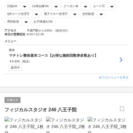
日祝OK
21時以降OK
クーポン有
カード可
QRコード決済可
電子マネー決済可
女性歓迎
男性歓迎
お子様連れOK
アクセス
半蔵門駅から230m （徒歩3分）
本日の営業状況
9:00〜22:30
メニュー
整体
マチトレ整体基本コース【お得な施術回数券多数あり】
￥
8,900
（税込）
販売中
全てのメニューを見る
店舗公式
フィジカルスタジオ 246 八王子院