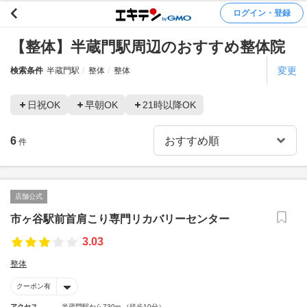
ログイン・登録
【整体】半蔵門駅周辺のおすすめ整体院
変更
検索条件
半蔵門駅
整体
整体
日祝OK
早朝OK
21時以降OK
6
件
店舗公式
市ヶ谷駅前首肩こり専門リカバリーセンター
3.03
整体
クーポン有
アクセス
半蔵門駅から730m （徒歩10分）