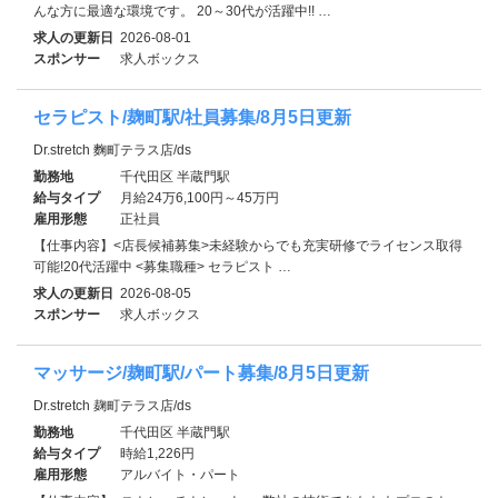
んな方に最適な環境です。 20～30代が活躍中!! …
求人の更新日
2026-08-01
スポンサー
求人ボックス
セラピスト/麹町駅/社員募集/8月5日更新
Dr.stretch 麴町テラス店/ds
勤務地
千代田区 半蔵門駅
給与タイプ
月給24万6,100円～45万円
雇用形態
正社員
【仕事内容】<店長候補募集>未経験からでも充実研修でライセンス取得
可能!20代活躍中 <募集職種> セラピスト …
求人の更新日
2026-08-05
スポンサー
求人ボックス
マッサージ/麹町駅/パート募集/8月5日更新
Dr.stretch 麹町テラス店/ds
勤務地
千代田区 半蔵門駅
給与タイプ
時給1,226円
雇用形態
アルバイト・パート