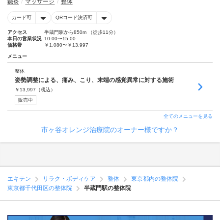
鍼灸
マッサージ
整体
カード可
QRコード決済可
アクセス
半蔵門駅から850m （徒歩11分）
本日の営業状況
10:00〜15:00
価格帯
￥1,080〜￥13,997
メニュー
整体
姿勢調整による、痛み、こり、末端の感覚異常に対する施術
￥
13,997
（税込）
販売中
全てのメニューを見る
市ヶ谷オレンジ治療院のオーナー様ですか？
エキテン
リラク・ボディケア
整体
東京都内の整体院
東京都千代田区の整体院
半蔵門駅の整体院