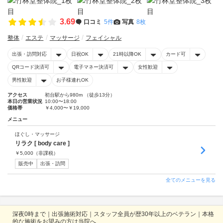
3.69
口コミ
5件
写真
8枚
整体
エステ
マッサージ
フェイシャル
出張・訪問対応
日祝OK
21時以降OK
カード可
QRコード決済可
電子マネー決済可
女性歓迎
男性歓迎
お子様連れOK
アクセス
初台駅から980m （徒歩13分）
本日の営業状況
10:00〜18:00
価格帯
￥4,000〜￥19,000
メニュー
ほぐし・マッサージ
リラク [ body care ]
￥
5,000
（非課税）
販売中
出張・訪問
全てのメニューを見る
深夜0時まで｜出張施術対応｜スタッフ全員が歴30年以上のベテラン｜本格
的な施術をお望みの方は当院へ