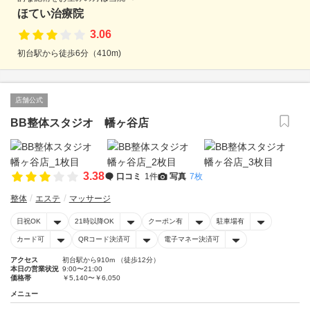
ほてい治療院
3.06
初台駅から徒歩6分（410m)
店舗公式
BB整体スタジオ 幡ヶ谷店
3.38
口コミ
1件
写真
7枚
整体
エステ
マッサージ
日祝OK
21時以降OK
クーポン有
駐車場有
カード可
QRコード決済可
電子マネー決済可
アクセス
初台駅から910m （徒歩12分）
本日の営業状況
9:00〜21:00
価格帯
￥5,140〜￥6,050
メニュー