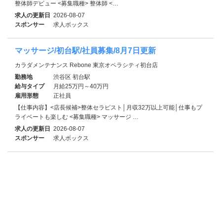
整体師デビュー <募集職種> 整体師 <…
求人の更新日
2026-08-07
スポンサー
求人ボックス
マッサージ/初台駅/社員募集/8月7日更新
カラダメンテナンス Rebone 東京オペラシティ初台店
勤務地
渋谷区 初台駅
給与タイプ
月給25万円～40万円
雇用形態
正社員
【仕事内容】<店長候補>整体セラピスト│月収32万以上可能│仕事もプ
ライベートも楽しむ <募集職種> マッサージ …
求人の更新日
2026-08-07
スポンサー
求人ボックス