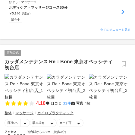
ほぐし・マッサージ
ボディケア・マッサージコース60分
￥
5,140
（税込）
販売中
全てのメニューを見る
店舗公式
カラダメンテナンス Re：Bone 東京オペラシティ
初台店
4.10
口コミ
33件
写真
4枚
整体
マッサージ
カイロプラクティック
日祝OK
駐車場有
カード可
アクセス
初台駅から170m （徒歩3分）