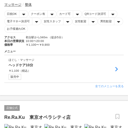
マッサージ
整体
日祝OK
クーポン有
カード可
QRコード決済可
電子マネー決済可
女性スタッフ
女性歓迎
男性歓迎
お子様連れOK
アクセス
初台駅から340m （徒歩5分）
本日の営業状況
10:00〜20:00
価格帯
￥1,100〜￥9,900
メニュー
ほぐし・マッサージ
ヘッドケア10分
￥
1,100
（税込）
販売中
全てのメニューを見る
店舗公式
Re.Ra.Ku 東京オペラシティ店