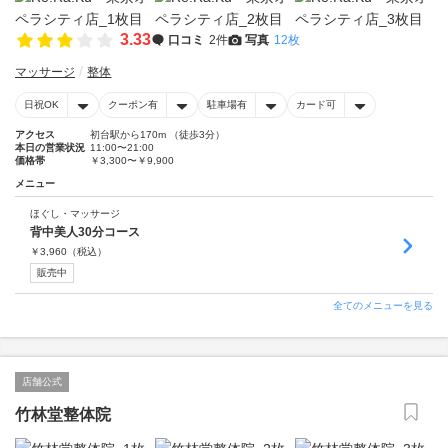
3.33
口コミ
2件
写真
12枚
マッサージ
整体
日祝OK
クーポン有
駐車場有
カード可
アクセス
初台駅から170m （徒歩3分）
本日の営業状況
11:00〜21:00
価格帯
￥3,300〜￥9,900
メニュー
ほぐし・マッサージ
背中美人30分コース
￥
3,960
（税込）
販売中
全てのメニューを見る
店舗公式
竹林堂整体院