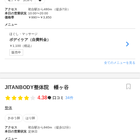
アクセス
初台駅から480m （徒歩7分）
本日の営業状況
10:00〜20:00
価格帯
￥990〜￥3,850
メニュー
ほぐし・マッサージ
ボデイケア（自費料金）
￥
1,100
（税込）
販売中
全てのメニューを見る
JITANBODY整体院 幡ヶ谷
4.38
口コミ
34件
整体
きゆう師
はり師
アクセス
初台駅から940m （徒歩12分）
本日の営業状況
定休日
メニュー