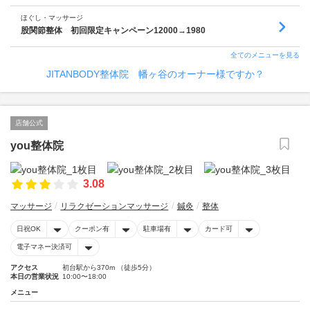
ほぐし・マッサージ
股関節整体 初回限定キャンペーン12000→1980
全てのメニューを見る
JITANBODY整体院 幡ヶ谷のオーナー様ですか？
店舗公式
you整体院
3.08
マッサージ
リラクゼーションマッサージ
鍼灸
整体
日祝OK
クーポン有
駐車場有
カード可
電子マネー決済可
アクセス
初台駅から370m （徒歩5分）
本日の営業状況
10:00〜18:00
メニュー