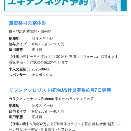
無資格可の整体師
幡ヶ谷駅近整骨院・鍼灸院
勤務地
渋谷区 初台駅
給与タイプ
月給28万円～56万円
雇用形態
正社員
【仕事内容】一日の流れ 1 11:30 出社 専用ユニフォームに着替えます
看板準備・予約状況の確認を行います …
求人の更新日
2026-08-06
スポンサー
求人ボックス
リフレクソロジスト/初台駅/社員募集/8月7日更新
カラダメンテナンス Rebone 東京オペラシティ初台店
勤務地
渋谷区 初台駅
給与タイプ
月給25万円～40万円
雇用形態
正社員
【仕事内容】<月給32万以上可!>整体セラピスト募集|経験者優遇|高イン
セン有り|手当充実 <募集職種> リフレク…