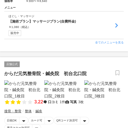
価格帯
￥300〜￥8,640
メニュー
ほぐし・マッサージ
【施術プラン】マッサージプラン(自費料金)
￥
1,080
（税込）
販売中
全てのメニューを見る
店舗公式
からだ元気整骨院・鍼灸院 初台北口院
3.22
口コミ
1件
写真
3枚
接骨・整骨
整体
鍼灸
日祝OK
カード可
QRコード決済可
電子マネー決済可