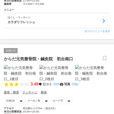
本日の営業状況
11:00〜21:00
価格帯
￥3,000〜￥5,000
メニュー
ほぐし・マッサージ
カラダリフレッシュ
全てのメニューを見る
店舗公式
からだ元気整骨院・鍼灸院 初台南口
3.48
口コミ
20件
写真
25枚
接骨・整骨
マッサージ
整体
日祝OK
クーポン有
カード可
アクセス
初台駅から270m （徒歩4分）
本日の営業状況
10:00〜20:00