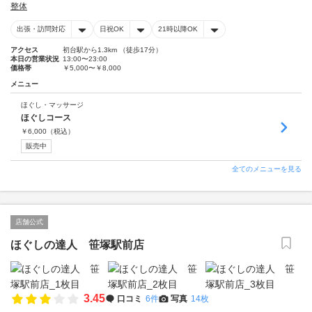
整体
出張・訪問対応
日祝OK
21時以降OK
アクセス
初台駅から1.3km （徒歩17分）
本日の営業状況
13:00〜23:00
価格帯
￥5,000〜￥8,000
メニュー
ほぐし・マッサージ
ほぐしコース
￥
6,000
（税込）
販売中
全てのメニューを見る
店舗公式
ほぐしの達人 笹塚駅前店
3.45
口コミ
6件
写真
14枚