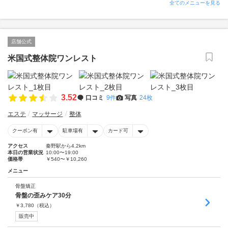
全てのメニューを見る
店舗公式
米国式整体院ワンレスト
3.52
口コミ
9件
写真
24枚
エステ
マッサージ
整体
クーポン有
駐車場有
カード可
アクセス
秦野駅から4.2km
本日の営業状況
10:00〜19:00
価格帯
￥540〜￥10,260
メニュー
骨盤矯正
骨盤の歪みケア30分
￥
3,780
（税込）
販売中