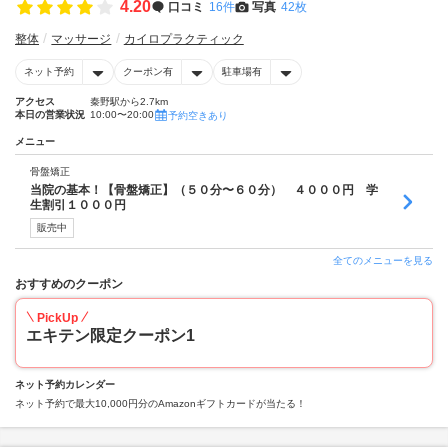
4.20
口コミ
16件
写真
42枚
整体
マッサージ
カイロプラクティック
ネット予約
クーポン有
駐車場有
アクセス
秦野駅から2.7km
本日の営業状況
10:00〜20:00
予約空きあり
メニュー
骨盤矯正
当院の基本！【骨盤矯正】（５０分〜６０分） ４０００円 学
生割引１０００円
販売中
全てのメニューを見る
おすすめのクーポン
PickUp
エキテン限定クーポン1
ネット予約カレンダー
ネット予約で最大10,000円分のAmazonギフトカードが当たる！