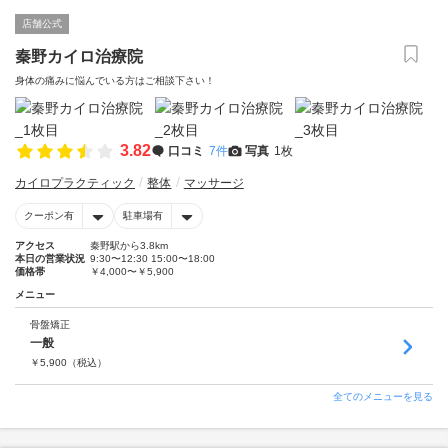
店舗公式
秦野カイロ治療院
身体の痛みに悩んでいる方はご相談下さい！
3.82
口コミ
7件
写真
1枚
カイロプラクティック
整体
マッサージ
クーポン有
駐車場有
アクセス
秦野駅から3.8km
本日の営業状況
9:30〜12:30 15:00〜18:00
価格帯
￥4,000〜￥5,900
メニュー
骨盤矯正
一般
￥
5,900
（税込）
全てのメニューを見る