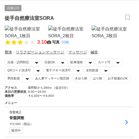
店舗公式
徒手自然療法室SORA
3.10
写真
10枚
整体
リラクゼーションマッサージ
マッサージ
鍼灸
出張・訪問対応
日祝OK
駐車場有
カード可
QRコード決済可
電子マネー決済可
女性歓迎
男性歓迎
あん摩マッサージ指圧師
きゆう師
はり師
お子様連れOK
アクセス
秦野駅から380m （徒歩5分）
本日の営業状況
9:00〜18:00
価格帯
￥4,400〜￥8,800
メニュー
骨盤矯正
骨盤調整
￥
5,500
（税込）
販売中