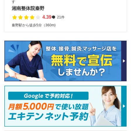
す
湘南整体院秦野
4.39
21件
秦野駅から徒歩5分（360m)