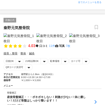
全てのメニューを見る
店舗公式
秦野元気整骨院
4.03
口コミ
11件
写真
7枚
接骨・整骨
整体
鍼灸
日祝OK
21時以降OK
駐車場有
カード可
QRコード決済可
アクセス
秦野駅から1.9km （徒歩24分）
本日の営業状況
9:00〜13:30 14:30〜17:00
価格帯
￥1,000〜￥3,000
メニュー
骨盤矯正
産後骨盤矯正・・・ボキボキしない！刺激が少ない！体に優し
い！だけど骨盤はしっかり整います！！