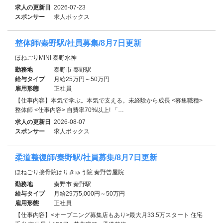
求人の更新日
2026-07-23
スポンサー
求人ボックス
整体師/秦野駅/社員募集/8月7日更新
ほねごりMINI 秦野水神
勤務地
秦野市 秦野駅
給与タイプ
月給25万円～50万円
雇用形態
正社員
【仕事内容】本気で学ぶ。本気で支える。未経験から成長 <募集職種>
整体師 <仕事内容> 自費率70%以上! 「…
求人の更新日
2026-08-07
スポンサー
求人ボックス
柔道整復師/秦野駅/社員募集/8月7日更新
ほねごり接骨院はりきゅう院 秦野曾屋院
勤務地
秦野市 秦野駅
給与タイプ
月給29万5,000円～50万円
雇用形態
正社員
【仕事内容】<オープニング募集店もあり>最大月33.5万スタート 住宅