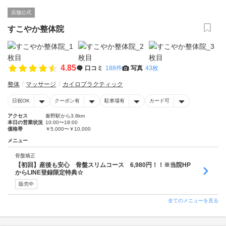
店舗公式
すこやか整体院
4.85
口コミ
188件
写真
43枚
整体
マッサージ
カイロプラクティック
日祝OK
クーポン有
駐車場有
カード可
アクセス
秦野駅から3.8km
本日の営業状況
10:00〜18:00
価格帯
￥5,000〜￥10,000
メニュー
骨盤矯正
【初回】産後も安心 骨盤スリムコース 6,980円！！※当院HP
からLINE登録限定特典☆
販売中
全てのメニューを見る