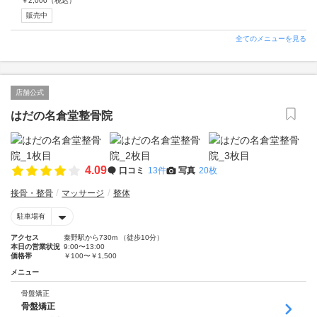
￥
2,000
（税込）
販売中
全てのメニューを見る
店舗公式
はだの名倉堂整骨院
4.09
口コミ
13件
写真
20枚
接骨・整骨
マッサージ
整体
駐車場有
アクセス
秦野駅から730m （徒歩10分）
本日の営業状況
9:00〜13:00
価格帯
￥100〜￥1,500
メニュー
骨盤矯正
骨盤矯正