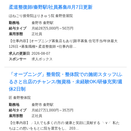
柔道整復師/秦野駅/社員募集/8月7日更新
ほねごり接骨院はりきゅう院 秦野曾屋院
勤務地
秦野市 秦野駅
給与タイプ
月給28万5,000円～50万円
雇用形態
正社員
【仕事内容】[オープニング募集店もあり]新卒募集 住宅手当/年休最大
126日 <募集職種> 柔道整復師 <仕事内容…
求人の更新日
2026-08-07
スポンサー
求人ボックス
「オープニング」整骨院・整体院での施術スタッフ/ふ
るさと出店のチャンス/無資格・未経験OK/研修充実/週
休2日制
匠 秦野整体院
勤務地
秦野市 秦野駅
給与タイプ
月給27万1,000円～35万円
雇用形態
正社員
【仕事内容】╭ 1人でも多くの方の 健康と笑顔に貢献する ╰ v ╯ 私た
ちはこの想いをもとに院を運営をし、 203…