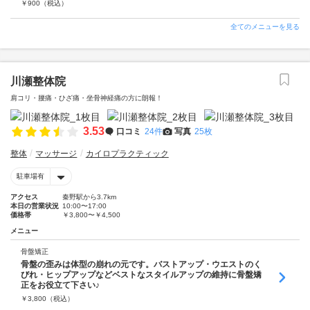
￥
900
（税込）
全てのメニューを見る
川瀬整体院
肩コリ・腰痛・ひざ痛・坐骨神経痛の方に朗報！
3.53
口コミ
24件
写真
25枚
整体
マッサージ
カイロプラクティック
駐車場有
アクセス
秦野駅から3.7km
本日の営業状況
10:00〜17:00
価格帯
￥3,800〜￥4,500
メニュー
骨盤矯正
骨盤の歪みは体型の崩れの元です。バストアップ・ウエストのく
びれ・ヒップアップなどベストなスタイルアップの維持に骨盤矯
正をお役立て下さい♪
￥
3,800
（税込）