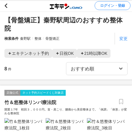
ログイン・登録
【骨盤矯正】秦野駅周辺のおすすめ整体
院
変更
検索条件
秦野駅
整体
骨盤矯正
エキテンネット予約
日祝OK
21時以降OK
8
件
店舗公式
ネット予約スピードくじ対象店
竹＆悠整体リンパ療法院
開業１7年 初回３，０００円。首・肩こり、腰痛から美容整体まで。「体調」「体形」が変
わる整体院