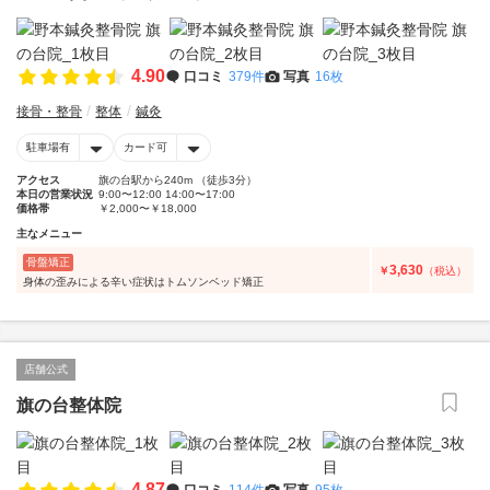
4.90
口コミ
379件
写真
16枚
接骨・整骨
整体
鍼灸
駐車場有
カード可
アクセス
旗の台駅から240m （徒歩3分）
本日の営業状況
9:00〜12:00 14:00〜17:00
価格帯
￥2,000〜￥18,000
主なメニュー
骨盤矯正
3,630
￥
（税込）
身体の歪みによる辛い症状はトムソンベッド矯正
店舗公式
旗の台整体院
4.87
口コミ
114件
写真
95枚