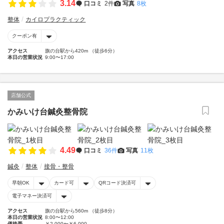
3.14
口コミ
2件
写真
8枚
整体
カイロプラクティック
クーポン有
アクセス
旗の台駅から420m （徒歩6分）
本日の営業状況
9:00〜17:00
店舗公式
かみいけ台鍼灸整骨院
4.49
口コミ
36件
写真
11枚
鍼灸
整体
接骨・整骨
早朝OK
カード可
QRコード決済可
電子マネー決済可
アクセス
旗の台駅から560m （徒歩8分）
本日の営業状況
8:00〜12:00
価格帯
￥2,000〜￥6,000