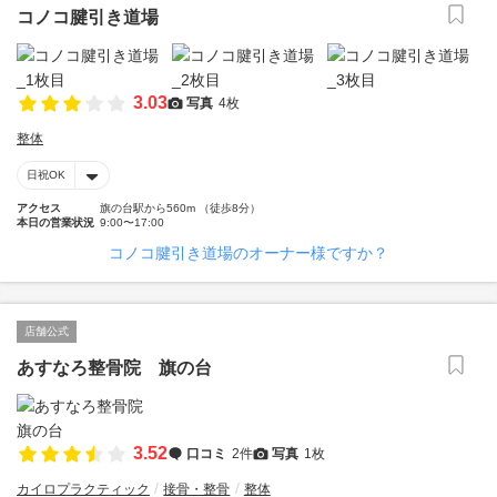
コノコ腱引き道場
3.03
写真
4枚
整体
日祝OK
アクセス
旗の台駅から560m （徒歩8分）
本日の営業状況
9:00〜17:00
コノコ腱引き道場のオーナー様ですか？
店舗公式
あすなろ整骨院 旗の台
3.52
口コミ
2件
写真
1枚
カイロプラクティック
接骨・整骨
整体