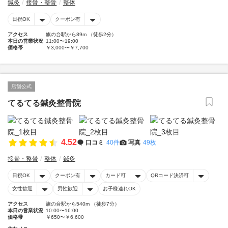
鍼灸
接骨・整骨
整体
日祝OK
クーポン有
アクセス
旗の台駅から89m （徒歩2分）
本日の営業状況
11:00〜19:00
価格帯
￥3,000〜￥7,700
店舗公式
てるてる鍼灸整骨院
4.52
口コミ
40件
写真
49枚
接骨・整骨
整体
鍼灸
日祝OK
クーポン有
カード可
QRコード決済可
女性歓迎
男性歓迎
お子様連れOK
アクセス
旗の台駅から540m （徒歩7分）
本日の営業状況
10:00〜16:00
価格帯
￥650〜￥6,600