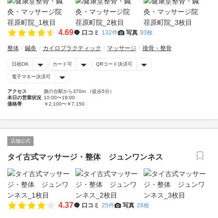
4.69
口コミ
132件
写真
93枚
整体
鍼灸
カイロプラクティック
マッサージ
接骨・整骨
日祝OK
カード可
QRコード決済可
電子マネー決済可
アクセス
旗の台駅から370m （徒歩5分）
本日の営業状況
10:00〜19:00
価格帯
￥2,100〜￥7,150
店舗公式
タイ古式マッサージ・整体 ジュンワンネス
4.37
口コミ
25件
写真
28枚