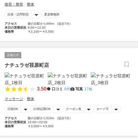
接骨・整骨
整体
出張・訪問対応
柔道整復師
アクセス
旗の台駅から490m （徒歩7分）
本日の営業状況
9:00〜12:30
価格帯
￥2,100〜￥5,500
店舗公式
ナチュラゼ荏原町店
3.50
口コミ
6件
写真
17枚
マッサージ
整体
日祝OK
21時以降OK
クーポン有
カード可
アクセス
旗の台駅から510m （徒歩7分）
本日の営業状況
10:00〜22:00
価格帯
￥3,000〜￥5,000