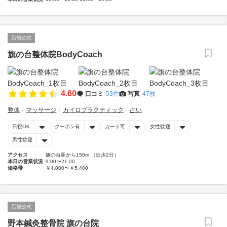
店舗公式
旗の台整体院BodyCoach
4.60
口コミ
53件
写真
47枚
整体
マッサージ
カイロプラクティック
占い
日祝OK
クーポン有
カード可
女性歓迎
男性歓迎
アクセス
旗の台駅から150m （徒歩2分）
本日の営業状況
9:00〜21:00
価格帯
￥4,000〜￥5,400
店舗公式
野本鍼灸整骨院 旗の台院