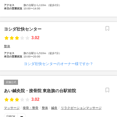
アクセス
旗の台駅から110m （徒歩2分）
本日の営業状況
10:00〜14:00
ヨシダ壮快センター
3.02
整体
アクセス
旗の台駅から510m （徒歩7分）
本日の営業状況
10:00〜20:00
ヨシダ壮快センターのオーナー様ですか？
店舗公式
あい鍼灸院・接骨院 東急旗の台駅前院
3.02
マッサージ
接骨・整骨
整体
鍼灸
リラクゼーションマッサージ
日祝OK