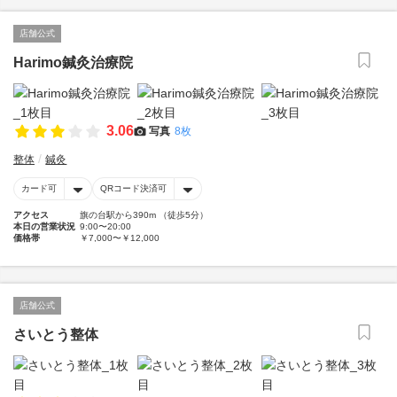
店舗公式
Harimo鍼灸治療院
3.06
写真
8枚
整体
鍼灸
カード可
QRコード決済可
アクセス
旗の台駅から390m （徒歩5分）
本日の営業状況
9:00〜20:00
価格帯
￥7,000〜￥12,000
店舗公式
さいとう整体