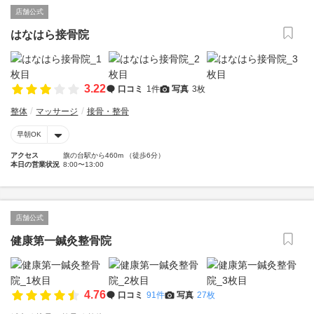
店舗公式
はなはら接骨院
3.22
口コミ
1件
写真
3枚
整体
マッサージ
接骨・整骨
早朝OK
アクセス
旗の台駅から460m （徒歩6分）
本日の営業状況
8:00〜13:00
店舗公式
健康第一鍼灸整骨院
4.76
口コミ
91件
写真
27枚