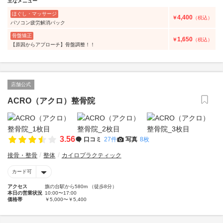
主なメニュー
ほぐし・マッサージ
4,400
￥
（税込）
パソコン疲労解消パック
骨盤矯正
1,650
￥
（税込）
【原因からアプローチ】骨盤調整！！
店舗公式
ACRO（アクロ）整骨院
3.56
口コミ
27件
写真
8枚
接骨・整骨
整体
カイロプラクティック
カード可
アクセス
旗の台駅から580m （徒歩8分）
本日の営業状況
10:00〜17:00
価格帯
￥5,000〜￥5,400