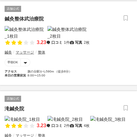
店舗公式
鍼灸整体武治療院
3.23
口コミ
1件
写真
2枚
鍼灸
マッサージ
整体
早朝OK
アクセス
旗の台駅から590m （徒歩8分）
本日の営業状況
8:00〜15:00
店舗公式
滝鍼灸院
3.23
口コミ
2件
写真
4枚
鍼灸
マッサージ
整体