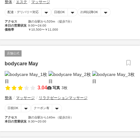
整体
エステ
マッサージ
配達・デリバリー対応
日祝OK
21時以降OK
アクセス
旗の台駅から520m （徒歩7分）
本日の営業状況
9:00〜24:00
価格帯
￥10,500〜￥11,000
店舗公式
bodycare May
3.04
写真
3枚
整体
マッサージ
リラクゼーションマッサージ
日祝OK
クーポン有
アクセス
旗の台駅から140m （徒歩2分）
本日の営業状況
9:30〜20:00