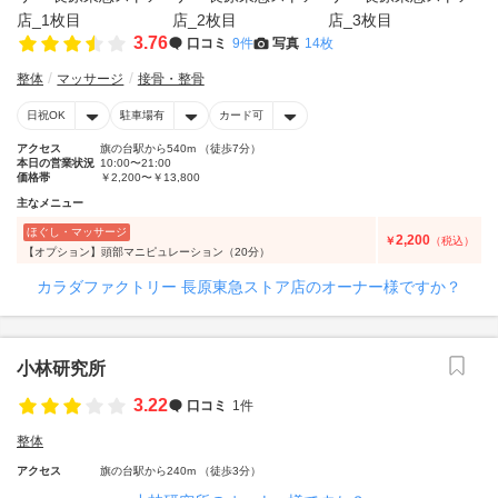
3.76
口コミ
9件
写真
14枚
整体
マッサージ
接骨・整骨
日祝OK
駐車場有
カード可
アクセス
旗の台駅から540m （徒歩7分）
本日の営業状況
10:00〜21:00
価格帯
￥2,200〜￥13,800
主なメニュー
ほぐし・マッサージ
2,200
￥
（税込）
【オプション】頭部マニピュレーション（20分）
カラダファクトリー 長原東急ストア店のオーナー様ですか？
小林研究所
3.22
口コミ
1件
整体
アクセス
旗の台駅から240m （徒歩3分）