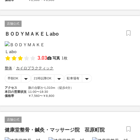
店舗公式
ＢＯＤＹＭＡＫＥＬabo
3.03
写真
1枚
整体
カイロプラクティック
早朝OK
21時以降OK
駐車場有
アクセス
旗の台駅から310m （徒歩4分）
本日の営業状況
11:00〜18:30
価格帯
￥7,560〜￥8,800
店舗公式
健康堂整骨・鍼灸・マッサージ院 荏原町院