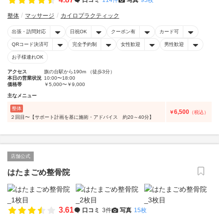
整体
マッサージ
カイロプラクティック
出張・訪問対応
日祝OK
クーポン有
カード可
QRコード決済可
完全予約制
女性歓迎
男性歓迎
お子様連れOK
アクセス
旗の台駅から190m （徒歩3分）
本日の営業状況
10:00〜18:00
価格帯
￥5,000〜￥9,000
主なメニュー
整体
6,500
￥
（税込）
２回目〜【サポート計画を基に施術・アドバイス 約20～40分】
店舗公式
はたまごめ整骨院
3.61
口コミ
3件
写真
15枚