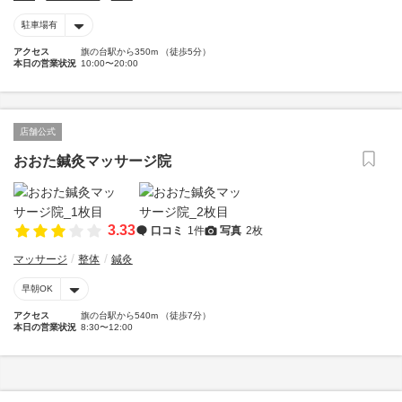
駐車場有
アクセス
旗の台駅から350m （徒歩5分）
本日の営業状況
10:00〜20:00
店舗公式
おおた鍼灸マッサージ院
3.33
口コミ
1件
写真
2枚
マッサージ
整体
鍼灸
早朝OK
アクセス
旗の台駅から540m （徒歩7分）
本日の営業状況
8:30〜12:00