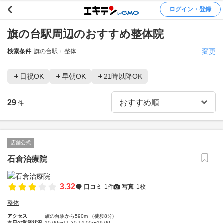
ログイン・登録
旗の台駅周辺のおすすめ整体院
変更
検索条件
旗の台駅
整体
日祝OK
早朝OK
21時以降OK
29
件
店舗公式
石倉治療院
3.32
口コミ
1件
写真
1枚
整体
アクセス
旗の台駅から590m （徒歩8分）
本日の営業状況
10:00〜11:30 14:00〜19:00