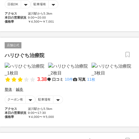
日祝OK
駐車場有
アクセス
波川駅から5.3km
本日の営業状況
9:00〜20:00
価格帯
￥4,500〜￥7,001
店舗公式
ハリひぐち治療院
3.38
口コミ
10件
写真
11枚
整体
鍼灸
クーポン有
駐車場有
アクセス
波川駅から5.5km
本日の営業状況
9:00〜17:30
価格帯
￥4,000〜￥5,000