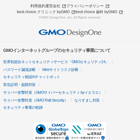
利用規約
運営会社
プライバシーポリシー
best choice クリニック byGMO
best choice 歯科 byGMO
©GMO DesignOne, Inc. All Rights reserved.
GMOインターネットグループのセキュリティ事業について
世界初総合ネットセキュリティサービス「GMOセキュリティ24」
パスワード漏洩診断
Webサイトリスク診断
セキュリティ相談AIチャットボット
実在証明・盗聴対策
サイバー攻撃対策（GMOサイバーセキュリティ byイエラエ）
サイバー攻撃対策（GMO Flatt Security）
なりすまし対策
セキュリティ事業の軌跡