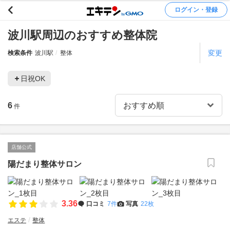
ログイン・登録
波川駅周辺のおすすめ整体院
変更
検索条件
波川駅
整体
日祝OK
6
件
店舗公式
陽だまり整体サロン
3.36
口コミ
7件
写真
22枚
エステ
整体