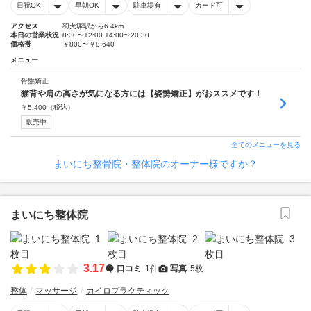
日祝OK
早朝OK
駐車場有
カード可
アクセス
羽犬塚駅から6.4km
本日の営業状況
8:30〜12:00 14:00〜20:30
価格帯
￥800〜￥8,640
メニュー
骨盤矯正
猫背や肩の高さが気になる方には【姿勢矯正】がおススメです！
￥
5,400
（税込）
販売中
全てのメニューを見る
まいにち整骨院・整体院のオーナー様ですか？
まいにち整体院
3.17
口コミ
1件
写真
5枚
整体
マッサージ
カイロプラクティック