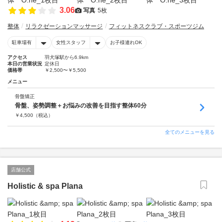
3.06
写真
5枚
整体
リラクゼーションマッサージ
フィットネスクラブ・スポーツジム
駐車場有
女性スタッフ
お子様連れOK
アクセス
羽犬塚駅から6.9km
本日の営業状況
定休日
価格帯
￥2,500〜￥5,500
メニュー
骨盤矯正
骨盤、姿勢調整＋お悩みの改善を目指す整体60分
￥
4,500
（税込）
全てのメニューを見る
店舗公式
Holistic & spa Plana