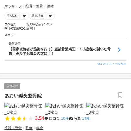
マッサージ
接骨・整骨
整体
早朝OK
駐車場有
アクセス
羽犬塚駅から6.6km
本日の営業状況
定休日
メニュー
骨盤矯正
【国家資格者が施術を行う】産後骨盤矯正！！出産後の開いた骨
盤、歪みでお悩みの方に！！
全てのメニューを見る
店舗公式
あおい鍼灸整骨院
3.54
口コミ
10件
写真
19枚
接骨・整骨
整体
鍼灸