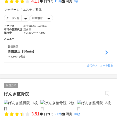
4.13
口コミ
15件
写真
7枚
マッサージ
エステ
整体
クーポン有
駐車場有
アクセス
羽犬塚駅から4.9km
本日の営業状況
定休日
価格帯
￥3,300〜￥7,500
メニュー
骨盤矯正
骨盤矯正【50min】
￥
3,300
（税込）
全てのメニューを見る
店舗公式
げんき整骨院
3.51
口コミ
21件
写真
10枚