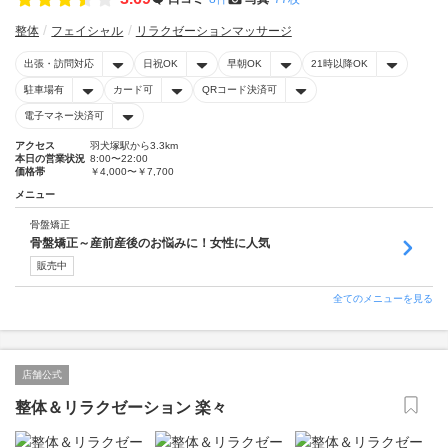
整体
フェイシャル
リラクゼーションマッサージ
出張・訪問対応
日祝OK
早朝OK
21時以降OK
駐車場有
カード可
QRコード決済可
電子マネー決済可
アクセス
羽犬塚駅から3.3km
本日の営業状況
8:00〜22:00
価格帯
￥4,000〜￥7,700
メニュー
骨盤矯正
骨盤矯正～産前産後のお悩みに！女性に人気
販売中
全てのメニューを見る
店舗公式
整体＆リラクゼーション 楽々