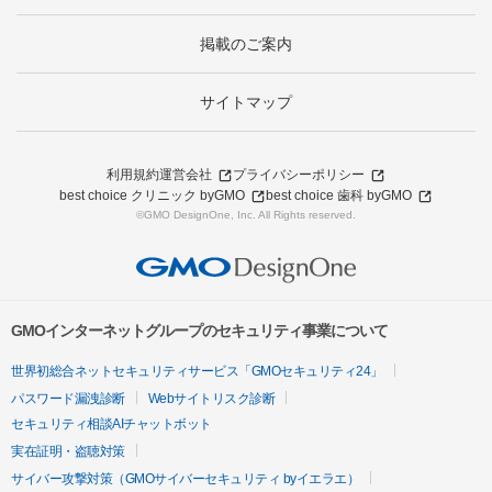
掲載のご案内
サイトマップ
利用規約
運営会社
プライバシーポリシー
best choice クリニック byGMO
best choice 歯科 byGMO
©GMO DesignOne, Inc. All Rights reserved.
GMOインターネットグループのセキュリティ事業について
世界初総合ネットセキュリティサービス「GMOセキュリティ24」
パスワード漏洩診断
Webサイトリスク診断
セキュリティ相談AIチャットボット
実在証明・盗聴対策
サイバー攻撃対策（GMOサイバーセキュリティ byイエラエ）