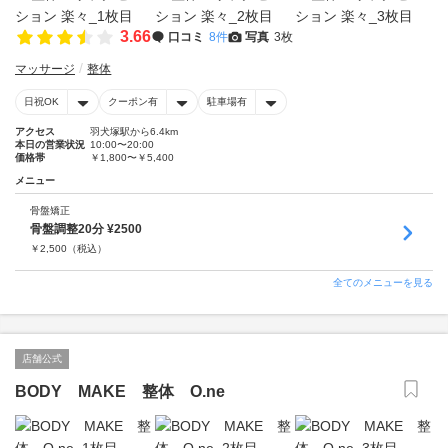
3.66
口コミ
8件
写真
3枚
マッサージ
整体
日祝OK
クーポン有
駐車場有
アクセス
羽犬塚駅から6.4km
本日の営業状況
10:00〜20:00
価格帯
￥1,800〜￥5,400
メニュー
骨盤矯正
骨盤調整20分 ¥2500
￥
2,500
（税込）
全てのメニューを見る
店舗公式
BODY MAKE 整体 O.ne