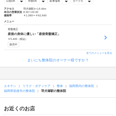
日祝OK
早朝OK
駐車場有
カード可
アクセス
羽犬塚駅から6.4km
本日の営業状況
8:30〜20:30
価格帯
￥1,080〜￥62,640
メニュー
骨盤矯正
産後の身体に優しい「産後骨盤矯正」
￥
5,400
（税込）
販売中
全てのメニューを見る
まいにち整体院のオーナー様ですか？
エキテン
リラク・ボディケア
整体
福岡県内の整体院
福岡県筑後市の整体院
羽犬塚駅の整体院
お近くのお店