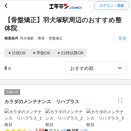
ログイン・登録
【骨盤矯正】羽犬塚駅周辺のおすすめ整
体院
変更
検索条件
羽犬塚駅
整体
骨盤矯正
日祝OK
早朝OK
21時以降OK
8
件
店舗公式
カラダのメンテナンス リハプラス
3.69
口コミ
8件
写真
77枚