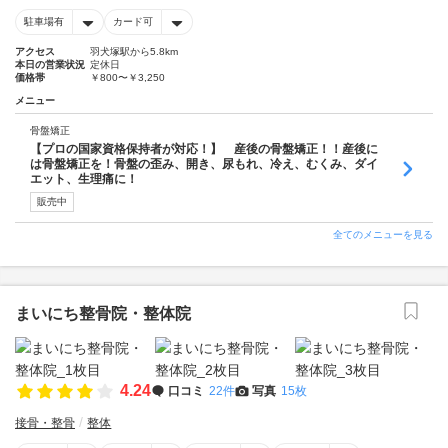
駐車場有
カード可
アクセス
羽犬塚駅から5.8km
本日の営業状況
定休日
価格帯
￥800〜￥3,250
メニュー
骨盤矯正
【プロの国家資格保持者が対応！】 産後の骨盤矯正！！産後に
は骨盤矯正を！骨盤の歪み、開き、尿もれ、冷え、むくみ、ダイ
エット、生理痛に！
販売中
全てのメニューを見る
まいにち整骨院・整体院
4.24
口コミ
22件
写真
15枚
接骨・整骨
整体