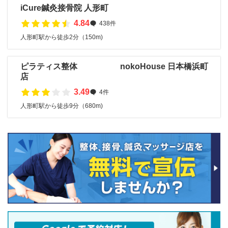
iCure鍼灸接骨院 人形町
4.84
438件
人形町駅から徒歩2分（150m)
ピラティス整体 nokoHouse 日本橋浜町
店
3.49
4件
人形町駅から徒歩9分（680m)