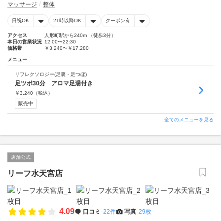
マッサージ
整体
日祝OK
21時以降OK
クーポン有
アクセス
人形町駅から240m （徒歩3分）
本日の営業状況
12:00〜22:30
価格帯
￥3,240〜￥17,280
メニュー
リフレクソロジー(足裏・足つぼ)
足ツボ30分 アロマ足湯付き
￥
3,240
（税込）
販売中
全てのメニューを見る
店舗公式
リーフ水天宮店
4.09
口コミ
22件
写真
29枚