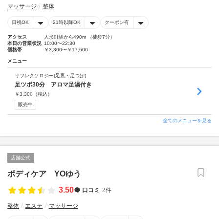
マッサージ
整体
日祝OK
21時以降OK
クーポン有
アクセス
人形町駅から490m （徒歩7分）
本日の営業状況
10:00〜22:30
価格帯
￥3,300〜￥17,600
メニュー
リフレクソロジー(足裏・足つぼ)
足ツボ30分 アロマ足湯付き
￥
3,300
（税込）
販売中
全てのメニューを見る
店舗公式
ボディケア YOゆう
3.50
口コミ
2件
整体
エステ
マッサージ