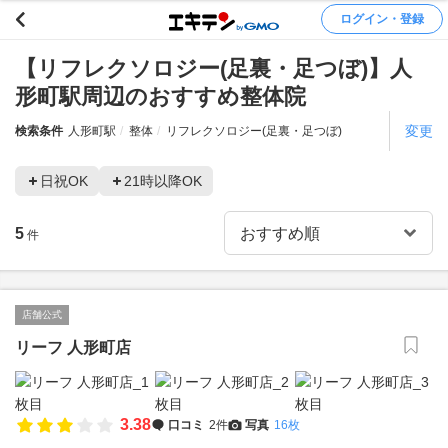
ログイン・登録
【リフレクソロジー(足裏・足つぼ)】人
形町駅周辺のおすすめ整体院
変更
検索条件
人形町駅
整体
リフレクソロジー(足裏・足つぼ)
日祝OK
21時以降OK
5
件
店舗公式
リーフ 人形町店
3.38
口コミ
2件
写真
16枚