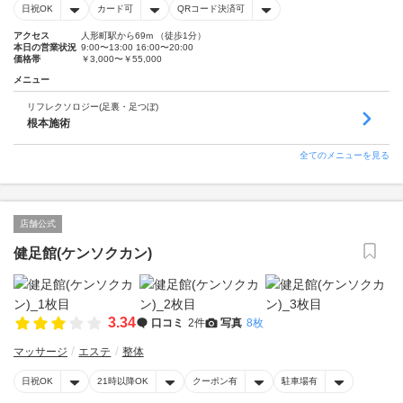
日祝OK
カード可
QRコード決済可
アクセス
人形町駅から69m （徒歩1分）
本日の営業状況
9:00〜13:00 16:00〜20:00
価格帯
￥3,000〜￥55,000
メニュー
リフレクソロジー(足裏・足つぼ)
根本施術
全てのメニューを見る
店舗公式
健足館(ケンソクカン)
3.34
口コミ
2件
写真
8枚
マッサージ
エステ
整体
日祝OK
21時以降OK
クーポン有
駐車場有