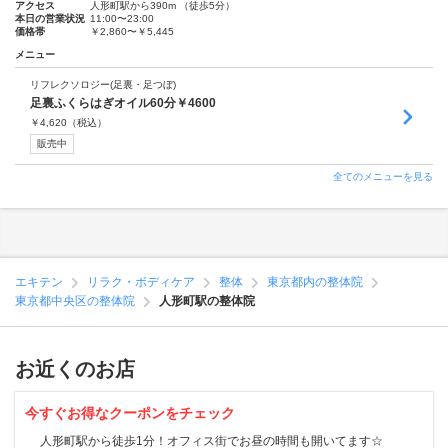
アクセス
人形町駅から390m （徒歩5分）
本日の営業状況
11:00〜23:00
価格帯
￥2,860〜￥5,445
メニュー
リフレクソロジー(足裏・足つぼ)
足裏ふくらはぎオイル60分￥4600
￥
4,620
（税込）
販売中
全てのメニューを見る
エキテン
リラク・ボディケア
整体
東京都内の整体院
東京都中央区の整体院
人形町駅の整体院
お近くのお店
今すぐお得なクーポンをチェック
人形町駅から徒歩1分！オフィス街でお昼の時間も開いてます☆