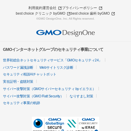
利用規約
運営会社
プライバシーポリシー
best choice クリニック byGMO
best choice 歯科 byGMO
©GMO DesignOne, Inc. All Rights reserved.
GMOインターネットグループのセキュリティ事業について
世界初総合ネットセキュリティサービス「GMOセキュリティ24」
パスワード漏洩診断
Webサイトリスク診断
セキュリティ相談AIチャットボット
実在証明・盗聴対策
サイバー攻撃対策（GMOサイバーセキュリティ byイエラエ）
サイバー攻撃対策（GMO Flatt Security）
なりすまし対策
セキュリティ事業の軌跡