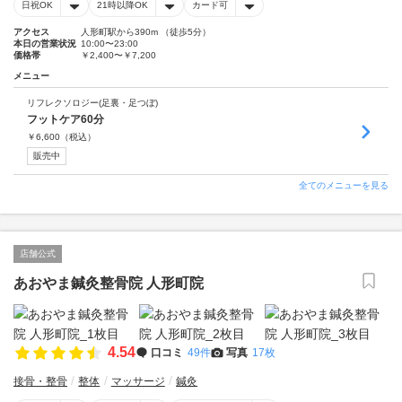
日祝OK
21時以降OK
カード可
アクセス
人形町駅から390m （徒歩5分）
本日の営業状況
10:00〜23:00
価格帯
￥2,400〜￥7,200
メニュー
リフレクソロジー(足裏・足つぼ)
フットケア60分
￥
6,600
（税込）
販売中
全てのメニューを見る
店舗公式
あおやま鍼灸整骨院 人形町院
4.54
口コミ
49件
写真
17枚
接骨・整骨
整体
マッサージ
鍼灸