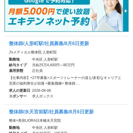
整体師/人形町駅/社員募集/8月6日更新
J'sメディカル整体院 人形町院
勤務地
中央区 人形町駅
給与タイプ
月給25万4,400円～80万円
雇用形態
正社員
【仕事内容】<27卒募集>スポーツトレーナーの道も!多彩なキャリアと
充実の福利厚生が自慢 <募集職種> 整体師 …
求人の更新日
2026-08-06
スポンサー
求人ボックス
整体師/水天宮前駅/社員募集/8月6日更新
整体×美容LIORA日本橋水天宮院
勤務地
中央区 人形町駅