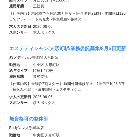
給与タイプ
月給30万円～105万円
雇用形態
正社員
【仕事内容】未経験でも月給30万円から!完全週休2日制・年間休日120
日でプライベートも充実 <募集職種> 整体師 …
求人の更新日
2026-08-06
スポンサー
求人ボックス
エステティシャン/人形町駅/業務委託募集/8月6日更新
J'sメディカル整体院 人形町院
勤務地
中央区 人形町駅
給与タイプ
時給1,470円
雇用形態
業務委託
【仕事内容】未経験7割スタート 時間外研修は禁止。1年目平均28.5万
土日休み相談可 <募集職種> エステティシ…
求人の更新日
2026-08-06
スポンサー
求人ボックス
無資格可の整体師
BodyNavi人形町本店
勤務地
中央区 人形町駅