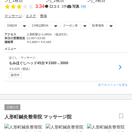
3.34
口コミ
2件
写真
8枚
マッサージ
エステ
整体
日祝OK
21時以降OK
クーポン有
駐車場有
アクセス
人形町駅から390m （徒歩5分）
本日の営業状況
11:00〜23:00
価格帯
￥2,860〜￥5,445
メニュー
ほぐし・マッサージ
もみほぐしヘッド45分￥3300→3000
￥
3,025
（税込）
販売中
全てのメニューを見る
店舗公式
人形町鍼灸整骨院 マッサージ院