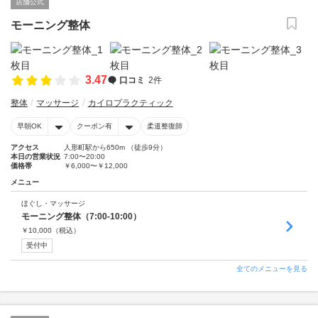
店舗公式
モーニング整体
3.47
口コミ
2件
整体
マッサージ
カイロプラクティック
早朝OK
クーポン有
柔道整復師
アクセス
人形町駅から650m （徒歩9分）
本日の営業状況
7:00〜20:00
価格帯
￥6,000〜￥12,000
メニュー
ほぐし・マッサージ
モーニング整体（7:00-10:00）
￥
10,000
（税込）
受付中
全てのメニューを見る