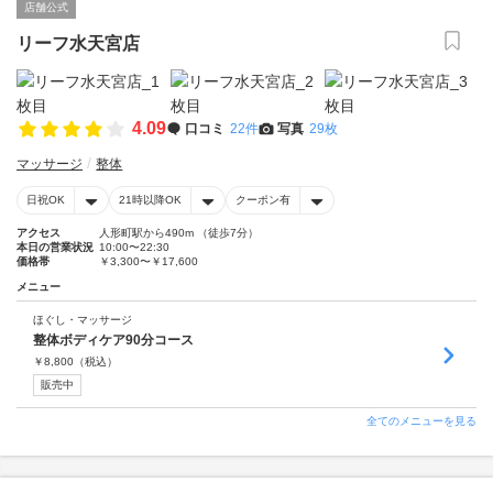
店舗公式
リーフ水天宮店
4.09
口コミ
22件
写真
29枚
マッサージ
整体
日祝OK
21時以降OK
クーポン有
アクセス
人形町駅から490m （徒歩7分）
本日の営業状況
10:00〜22:30
価格帯
￥3,300〜￥17,600
メニュー
ほぐし・マッサージ
整体ボディケア90分コース
￥
8,800
（税込）
販売中
全てのメニューを見る