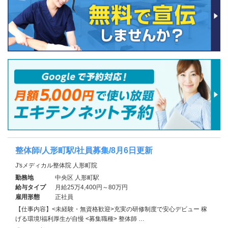
整体師/人形町駅/社員募集/8月6日更新
J'sメディカル整体院 人形町院
勤務地
中央区 人形町駅
給与タイプ
月給25万4,400円～80万円
雇用形態
正社員
【仕事内容】<未経験・無資格歓迎>充実の研修制度で安心デビュー 稼
げる環境!福利厚生が自慢 <募集職種> 整体師 …