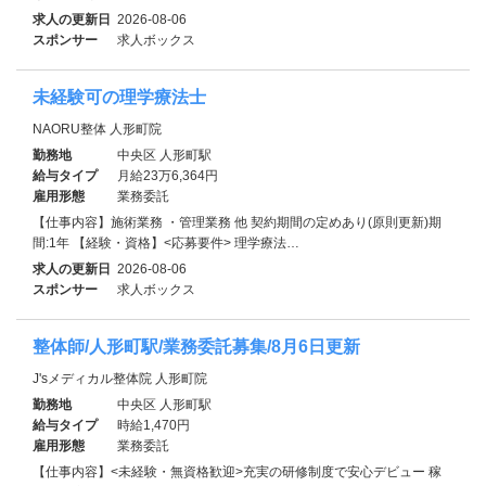
求人の更新日
2026-08-06
スポンサー
求人ボックス
未経験可の理学療法士
NAORU整体 人形町院
勤務地
中央区 人形町駅
給与タイプ
月給23万6,364円
雇用形態
業務委託
【仕事内容】施術業務 ・管理業務 他 契約期間の定めあり(原則更新)期
間:1年 【経験・資格】<応募要件> 理学療法…
求人の更新日
2026-08-06
スポンサー
求人ボックス
整体師/人形町駅/業務委託募集/8月6日更新
J'sメディカル整体院 人形町院
勤務地
中央区 人形町駅
給与タイプ
時給1,470円
雇用形態
業務委託
【仕事内容】<未経験・無資格歓迎>充実の研修制度で安心デビュー 稼