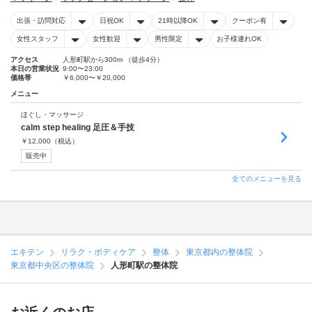
出張・訪問対応
日祝OK
21時以降OK
クーポン有
女性スタッフ
女性歓迎
男性限定
お子様連れOK
アクセス
人形町駅から300m （徒歩4分）
本日の営業状況
9:00〜23:00
価格帯
￥6,000〜￥20,000
メニュー
ほぐし・マッサージ
calm step healing 足圧＆手技
￥
12,000
（税込）
販売中
全てのメニューを見る
エキテン
リラク・ボディケア
整体
東京都内の整体院
東京都中央区の整体院
人形町駅の整体院