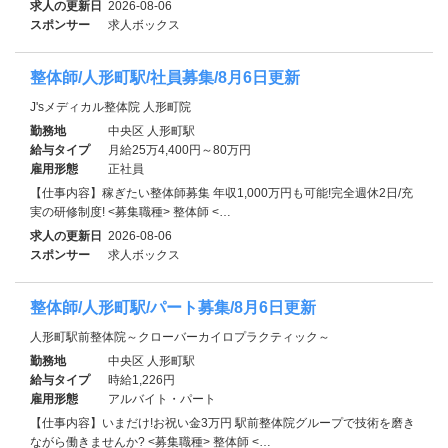
求人の更新日
2026-08-06
スポンサー
求人ボックス
整体師/人形町駅/社員募集/8月6日更新
J'sメディカル整体院 人形町院
勤務地
中央区 人形町駅
給与タイプ
月給25万4,400円～80万円
雇用形態
正社員
【仕事内容】稼ぎたい整体師募集 年収1,000万円も可能!完全週休2日/充
実の研修制度! <募集職種> 整体師 <…
求人の更新日
2026-08-06
スポンサー
求人ボックス
整体師/人形町駅/パート募集/8月6日更新
人形町駅前整体院～クローバーカイロプラクティック～
勤務地
中央区 人形町駅
給与タイプ
時給1,226円
雇用形態
アルバイト・パート
【仕事内容】いまだけ!お祝い金3万円 駅前整体院グループで技術を磨き
ながら働きませんか? <募集職種> 整体師 <…