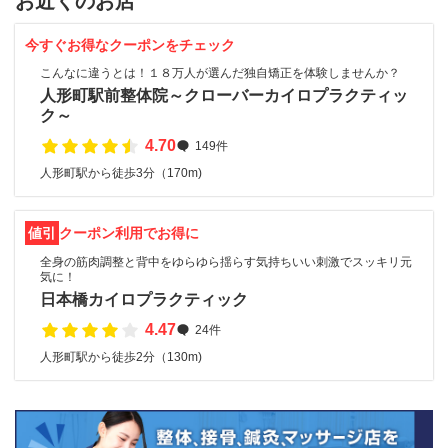
お近くのお店
今すぐお得なクーポンをチェック
こんなに違うとは！１８万人が選んだ独自矯正を体験しませんか？
人形町駅前整体院～クローバーカイロプラクティッ
ク～
4.70
149件
人形町駅から徒歩3分（170m)
値引
クーポン利用でお得に
全身の筋肉調整と背中をゆらゆら揺らす気持ちいい刺激でスッキリ元
気に！
日本橋カイロプラクティック
4.47
24件
人形町駅から徒歩2分（130m)