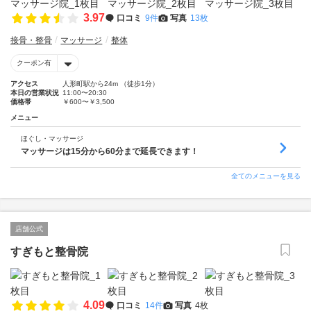
3.97
口コミ
9件
写真
13枚
接骨・整骨
マッサージ
整体
クーポン有
アクセス
人形町駅から24m （徒歩1分）
本日の営業状況
11:00〜20:30
価格帯
￥600〜￥3,500
メニュー
ほぐし・マッサージ
マッサージは15分から60分まで延長できます！
全てのメニューを見る
店舗公式
すぎもと整骨院
4.09
口コミ
14件
写真
4枚