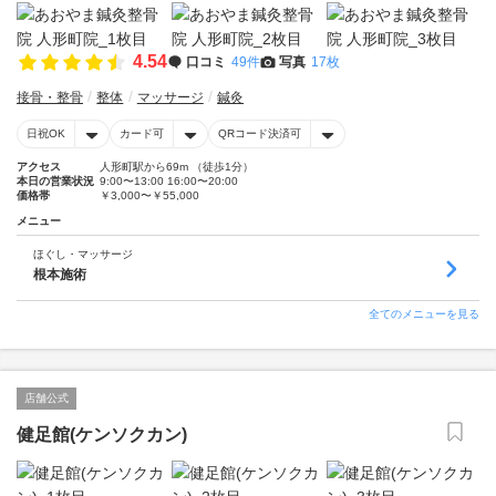
4.54
口コミ
49件
写真
17枚
接骨・整骨
整体
マッサージ
鍼灸
日祝OK
カード可
QRコード決済可
アクセス
人形町駅から69m （徒歩1分）
本日の営業状況
9:00〜13:00 16:00〜20:00
価格帯
￥3,000〜￥55,000
メニュー
ほぐし・マッサージ
根本施術
全てのメニューを見る
店舗公式
健足館(ケンソクカン)