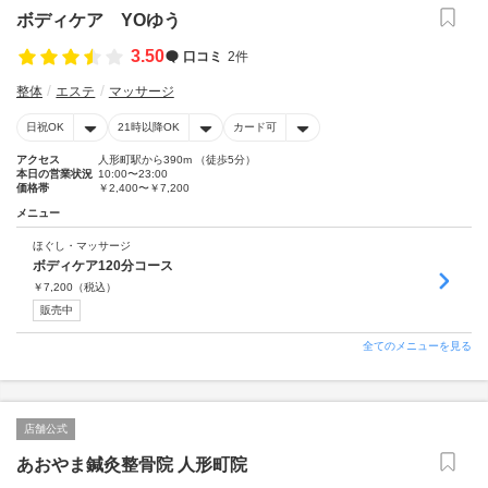
ボディケア YOゆう
3.50
口コミ
2件
整体
エステ
マッサージ
日祝OK
21時以降OK
カード可
アクセス
人形町駅から390m （徒歩5分）
本日の営業状況
10:00〜23:00
価格帯
￥2,400〜￥7,200
メニュー
ほぐし・マッサージ
ボディケア120分コース
￥
7,200
（税込）
販売中
全てのメニューを見る
店舗公式
あおやま鍼灸整骨院 人形町院