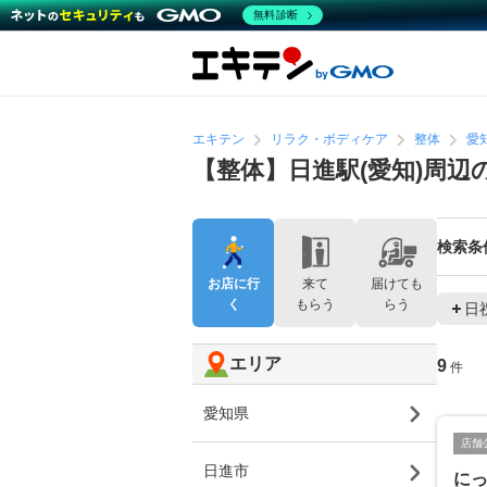
無料診断
エキテン
リラク・ボディケア
整体
愛
【整体】日進駅(愛知)周辺
検索条
お店に行
来て
届けても
く
もらう
らう
日
エリア
9
件
愛知県
店舗
日進市
に