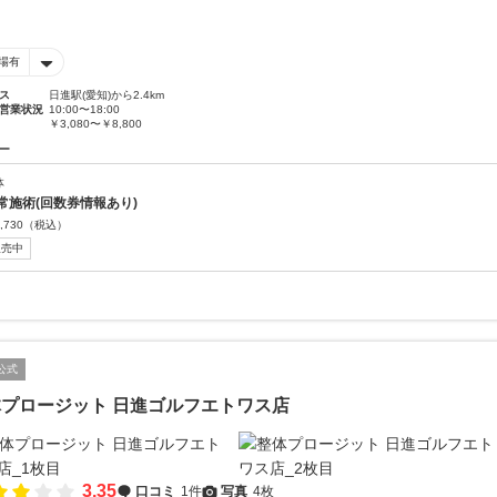
場有
ス
日進駅(愛知)から2.4km
営業状況
10:00〜18:00
￥3,080〜￥8,800
ー
体
常施術(回数券情報あり)
,730
（税込）
販売中
公式
プロージット 日進ゴルフエトワス店
3.35
口コミ
1件
写真
4枚