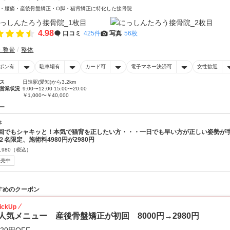
・腰痛・産後骨盤矯正・O脚・猫背矯正に特化した接骨院
4.98
口コミ
425件
写真
56枚
・整骨
整体
ポン有
駐車場有
カード可
電子マネー決済可
女性歓迎
ス
日進駅(愛知)から3.2km
営業状況
9:00〜12:00 15:00〜20:00
￥1,000〜￥40,000
ー
体
回でもシャキッと！本気で猫背を正したい方・・・一日でも早い方が正しい姿勢が
２名限定、施術料4980円が2980円
,980
（税込）
販売中
すめのクーポン
ickUp
人気メニュー 産後骨盤矯正が初回 8000円→2980円