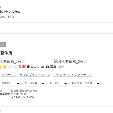
体
身バランス整体
,700
（税込）
公式
の整体庵
3.49
口コミ
3件
写真
25枚
マッサージ
カイロプラクティック
リラクゼーションマッサージ
・訪問対応
クーポン有
カード可
電子マネー決済可
ス
日進駅(愛知)から2.7km
営業状況
10:00〜20:00
￥3,200〜￥10,000
ー
体