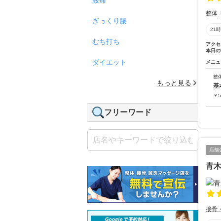
整体
ぎっくり腰
21
むち打ち
アクセ
本日の
ダイエット
メニュ
整
もっと見る
基
￥
5
フリーワード
店舗
青
接骨