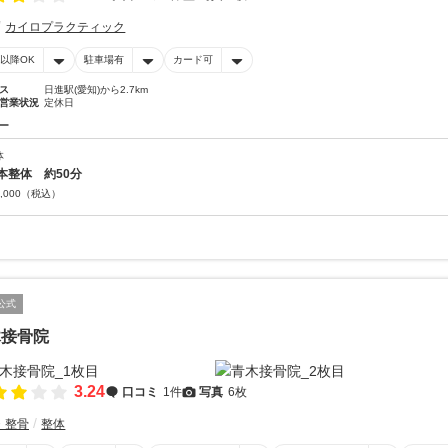
カイロプラクティック
時以降OK
駐車場有
カード可
ス
日進駅(愛知)から2.7km
営業状況
定休日
ー
体
本整体 約50分
,000
（税込）
公式
木接骨院
3.24
口コミ
1件
写真
6枚
・整骨
整体