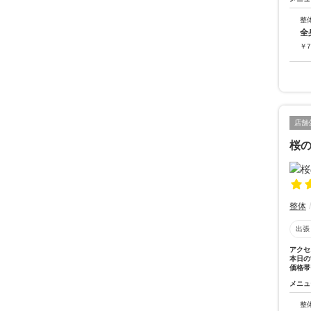
整
全
￥
7
店舗
桜
整体
出張
アクセ
本日の
価格帯
メニュ
整