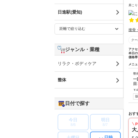
肩こり
日進駅(愛知)
接骨
クー
ジャンル・業種
アクセ
本日の
価格帯
リラク・ボディケア
メニュ
整
一
整体
日
￥
4
日付で探す
おす
今日
明日
P
8/6
8/7
大
日時
土曜日