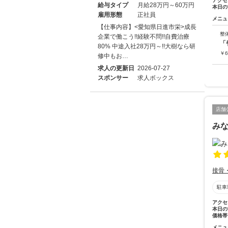
アクセ
給与タイプ
月給28万円～60万円
本日の
雇用形態
正社員
メニュ
【仕事内容】<愛知県日進市栄>成長
整
企業で働こう!!経験不問!!自費治療
「
80% 中途入社28万円～!!大樹なら研
￥
6
修中もお…
求人の更新日
2026-07-27
スポンサー
求人ボックス
店舗
み
接骨
駐車
アクセ
本日の
価格帯
メニュ