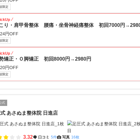
020円OFF
規限定
ickUp
こり・肩甲骨整体 腰痛・坐骨神経痛整体 初回7000円→298
024円OFF
規限定
ickUp
勢矯正・Ｏ脚矯正 初回8000円→2980円
020円OFF
規限定
公式
式 あさぬま整体院 日進店
3.32
口コミ
5件
写真
16枚