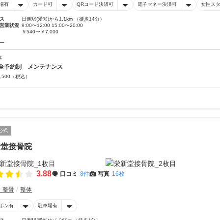
場有
カード可
QRコード決済可
電子マネー決済可
女性ス
ス
日進駅(愛知)から1.1km （徒歩14分）
営業状況
9:00〜12:00 15:00〜20:00
￥540〜￥7,000
ー
体
全予約制 メンテナンス
,500
（税込）
公式
新堂接骨院
3.88
口コミ
8件
写真
16枚
・整骨
整体
ポン有
駐車場有