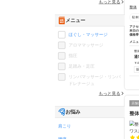
もっと見る
整体
駐車
メニュー
アクセ
本日の
ほぐし・マッサージ
価格帯
メニュ
アロママッサージ
整
指圧
通
￥
4
足踏み・足圧
リンパマッサージ・リンパ
ドレナージュ
もっと見る
店舗
お悩み
整体
肩こり
腰痛