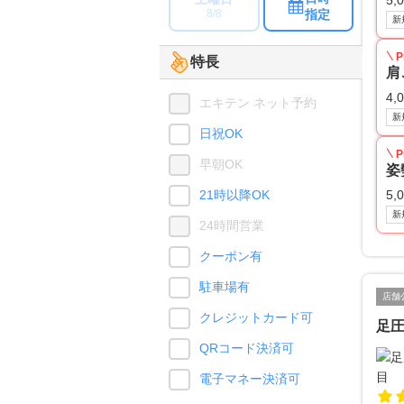
5,
指定
8/8
新
P
特長
肩
4,
エキテン ネット予約
新
日祝OK
P
早朝OK
姿
21時以降OK
5,
新
24時間営業
クーポン有
駐車場有
店舗
クレジットカード可
足圧
QRコード決済可
電子マネー決済可