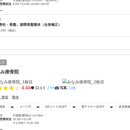
ス
日進駅(愛知)から260m （徒歩4分）
営業状況
9:00〜12:00 16:00〜20:00
ー
体
脊柱・骨盤」循環骨盤整体（全身矯正）
,050
（税込）
公式
なみ接骨院
4.44
口コミ
27件
写真
21枚
・整骨
整体
場有
カード可
QRコード決済可
電子マネー決済可
柔道整
ス
日進駅(愛知)から3.5km
営業状況
10:00〜21:00
￥1,650〜￥18,700
ー