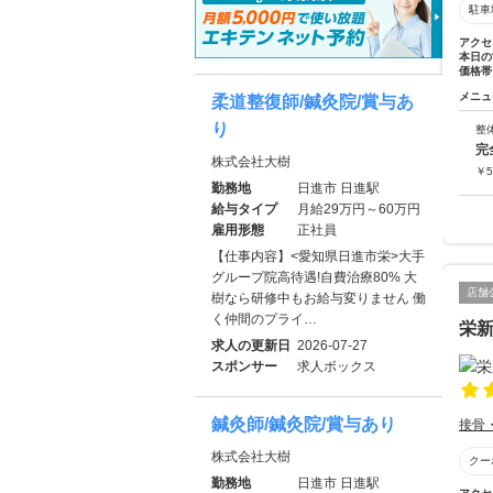
駐車
アクセ
本日の
価格帯
メニュ
柔道整復師/鍼灸院/賞与あ
り
整
完
株式会社大樹
￥
5
勤務地
日進市 日進駅
給与タイプ
月給29万円～60万円
雇用形態
正社員
【仕事内容】<愛知県日進市栄>大手
グループ院高待遇!自費治療80% 大
店舗
樹なら研修中もお給与変りません 働
く仲間のプライ…
栄
求人の更新日
2026-07-27
スポンサー
求人ボックス
鍼灸師/鍼灸院/賞与あり
接骨
株式会社大樹
クー
勤務地
日進市 日進駅