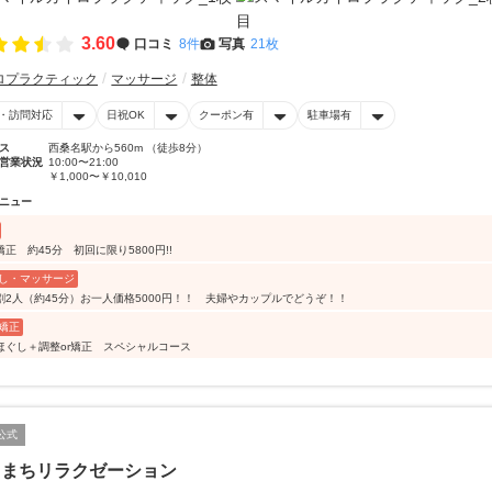
3.60
口コミ
8件
写真
21枚
ロプラクティック
マッサージ
整体
・訪問対応
日祝OK
クーポン有
駐車場有
ス
西桑名駅から560m （徒歩8分）
営業状況
10:00〜21:00
￥1,000〜￥10,010
ニュー
正 約45分 初回に限り5800円!!
し・マッサージ
割2人（約45分）お一人価格5000円！！ 夫婦やカップルでどうぞ！！
矯正
ほぐし＋調整or矯正 スペシャルコース
公式
らまちリラクゼーション