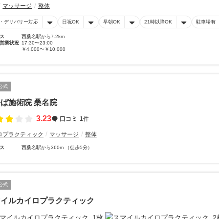
マッサージ
整体
・デリバリー対応
日祝OK
早朝OK
21時以降OK
駐車場有
ス
西桑名駅から7.2km
営業状況
17:30〜23:00
￥4,000〜￥10,000
公式
ば施術院 桑名院
3.23
口コミ
1件
ロプラクティック
マッサージ
整体
ス
西桑名駅から360m （徒歩5分）
公式
マイルカイロプラクティック