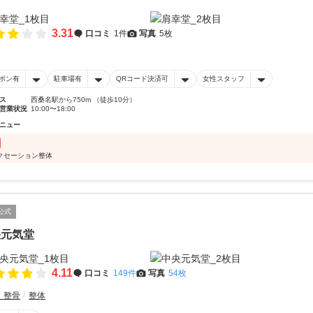
3.31
口コミ
1件
写真
5枚
ポン有
駐車場有
QRコード決済可
女性スタッフ
ス
西桑名駅から750m （徒歩10分）
営業状況
10:00〜18:00
ニュー
クセーション整体
公式
央元気堂
4.11
口コミ
149件
写真
54枚
・整骨
整体