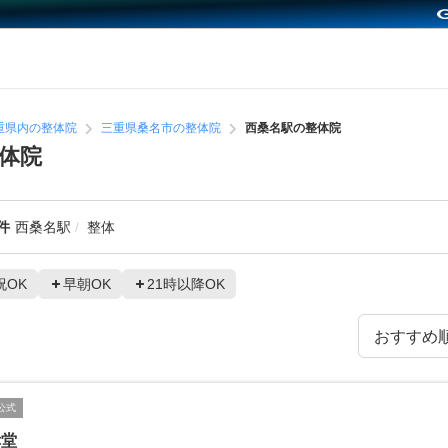
重県内の整体院
三重県桑名市の整体院
西桑名駅の整体院
体院
件
西桑名駅
整体
祝OK
早朝OK
21時以降OK
公式
幸堂