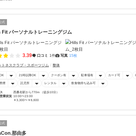
公式
lls Fit パーソナルトレーニングジム
3.39
口コミ
1件
写真
15枚
ットネスクラブ・スポーツジム
整体
OK
21時以降OK
クーポン有
駐車場有
カード可
禁煙
託児所
レンタル
飲食物持ち込み可
ス
西桑名駅から770m （徒歩10分）
営業状況
10:00〜23:00
￥3,300〜￥6,600
公式
laCon.那由多