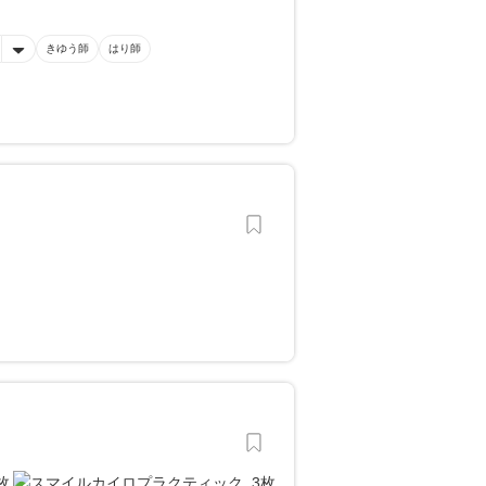
きゆう師
はり師