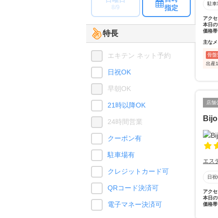
駐車
指定
8/9
アクセ
本日の
価格帯
特長
主なメ
エキテン ネット予約
骨盤
出産
日祝OK
早朝OK
店舗
21時以降OK
Bij
24時間営業
クーポン有
駐車場有
エス
クレジットカード可
日祝
QRコード決済可
アクセ
本日の
電子マネー決済可
価格帯