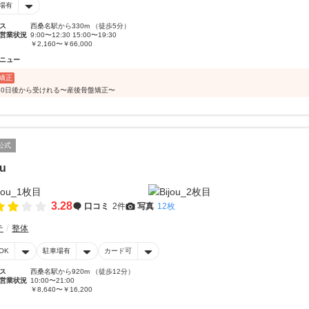
場有
ス
西桑名駅から330m （徒歩5分）
営業状況
9:00〜12:30 15:00〜19:30
￥2,160〜￥66,000
ニュー
矯正
10日後から受けれる〜産後骨盤矯正〜
公式
ou
3.28
口コミ
2件
写真
12枚
テ
整体
OK
駐車場有
カード可
ス
西桑名駅から920m （徒歩12分）
営業状況
10:00〜21:00
￥8,640〜￥16,200