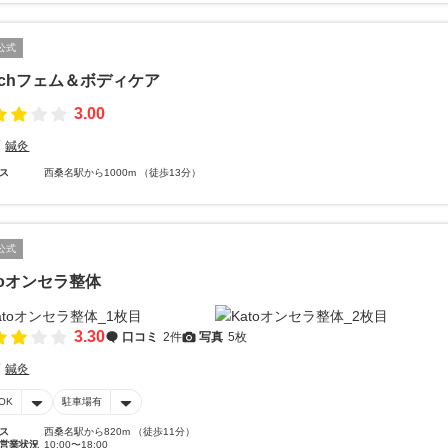
公式
achフェム＆ボディケア
3.00
鍼灸
ス
西桑名駅から1000m （徒歩13分）
公式
toオンセラ整体
3.30
口コミ
2件
写真
5枚
鍼灸
OK
駐車場有
ス
西桑名駅から820m （徒歩11分）
営業状況
10:00〜18:00