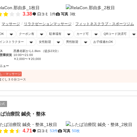
3.38
口コミ
1件
写真
3枚
マッサージ
リラクゼーションマッサージ
フィットネスクラブ・スポーツジム
OK
クーポン有
駐車場有
カード可
QRコード決済可
インストラクター
女性歓迎
男性歓迎
お子様連れOK
ス
西桑名駅から1.8km （徒歩23分）
営業状況
10:00〜21:00
￥2,000〜￥20,000
ニュー
し・マッサージ
ほぐし３０分コース
公式
ば治療院 鍼灸・整体
4.71
口コミ
53件
写真
50枚