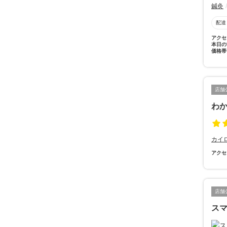
鍼灸
配達
アクセ
本日の
価格帯
店舗
わか
カイ
アクセ
店舗
ス