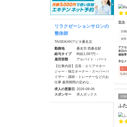
整体
リラクゼーションサロンの
日祝
整体師
女性
TAiSEiKANアピタ桑名店
アクセ
勤務地
桑名市 西桑名駅
本日の
給与タイプ
時給1,087円～
価格帯
雇用形態
アルバイト・パート
主なメ
【仕事内容】店長・エリアマネー
ほぐ
ジャー・独立オーナー・スーパーバ
もみ
イザー・講師・トレーナーなどのお
仕事 雇用期間の定めな…
求人の更新日
2026-08-06
スポンサー
求人ボックス
店舗
ふた