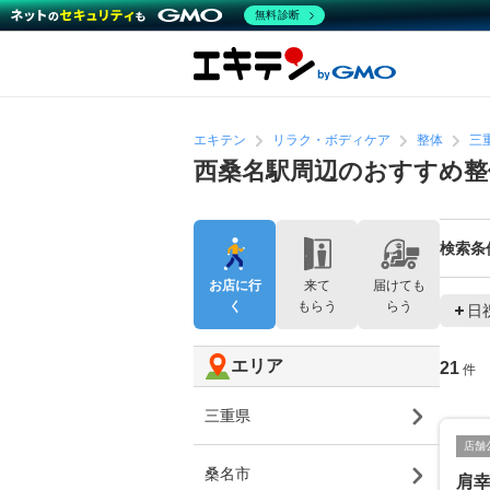
無料診断
エキテン
リラク・ボディケア
整体
三
西桑名駅周辺のおすすめ整
検索条
お店に行
来て
届けても
く
もらう
らう
日
エリア
21
件
三重県
店舗
桑名市
肩