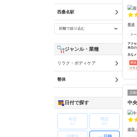
西桑名駅
整体
クー
アクセ
本日の
ジャンル・業種
主なメ
リラク・ボディケア
整体
リラ
整体
店舗
日付で探す
中
今日
明日
8/7
8/8
接骨
日時
日曜日