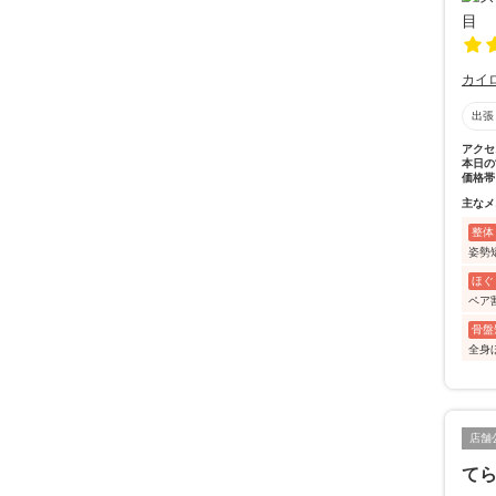
カイ
出張
アクセ
本日の
価格帯
主なメ
整体
姿勢矯
ほぐ
ペア
骨盤
全身
店舗
て