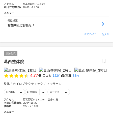
アクセス
西葛西駅から2.1km
本日の営業状況
10:00〜21:00
メニュー
骨盤矯正
骨盤矯正はお任せ！
全てのメニューを見る
店舗公式
葛西整体院
4.77
口コミ
122件
写真
33枚
整体
カイロプラクティック
マッサージ
日祝OK
駐車場有
カード可
アクセス
西葛西駅から810m （徒歩11分）
本日の営業状況
9:30〜18:30
価格帯
￥5〜￥8,800
メニュー