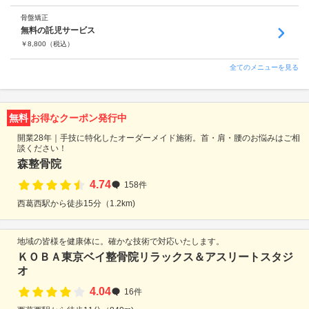
骨盤矯正
無料の託児サービス
￥
8,800
（税込）
全てのメニューを見る
無料
お得なクーポン発行中
開業28年｜手技に特化したオーダーメイド施術。首・肩・腰のお悩みはご相
談ください！
森整骨院
4.74
158件
西葛西駅から徒歩15分（1.2km)
地域の皆様を健康体に。確かな技術で対応いたします。
ＫＯＢＡ東京ベイ整骨院リラックス＆アスリートスタジ
オ
4.04
16件