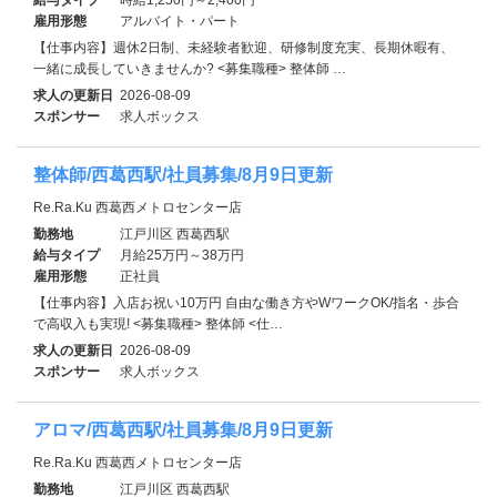
雇用形態
アルバイト・パート
【仕事内容】週休2日制、未経験者歓迎、研修制度充実、長期休暇有、
一緒に成長していきませんか? <募集職種> 整体師 …
求人の更新日
2026-08-09
スポンサー
求人ボックス
整体師/西葛西駅/社員募集/8月9日更新
Re.Ra.Ku 西葛西メトロセンター店
勤務地
江戸川区 西葛西駅
給与タイプ
月給25万円～38万円
雇用形態
正社員
【仕事内容】入店お祝い10万円 自由な働き方やWワークOK/指名・歩合
で高収入も実現! <募集職種> 整体師 <仕…
求人の更新日
2026-08-09
スポンサー
求人ボックス
アロマ/西葛西駅/社員募集/8月9日更新
Re.Ra.Ku 西葛西メトロセンター店
勤務地
江戸川区 西葛西駅