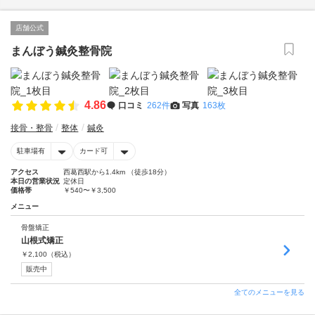
店舗公式
まんぼう鍼灸整骨院
4.86
口コミ
262件
写真
163枚
接骨・整骨
整体
鍼灸
駐車場有
カード可
アクセス
西葛西駅から1.4km （徒歩18分）
本日の営業状況
定休日
価格帯
￥540〜￥3,500
メニュー
骨盤矯正
山根式矯正
￥
2,100
（税込）
販売中
全てのメニューを見る