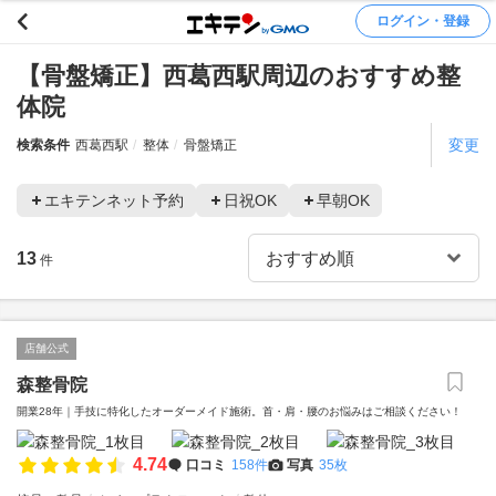
ログイン・登録
【骨盤矯正】西葛西駅周辺のおすすめ整
体院
変更
検索条件
西葛西駅
整体
骨盤矯正
エキテンネット予約
日祝OK
早朝OK
13
件
店舗公式
森整骨院
開業28年｜手技に特化したオーダーメイド施術。首・肩・腰のお悩みはご相談ください！
4.74
口コミ
158件
写真
35枚