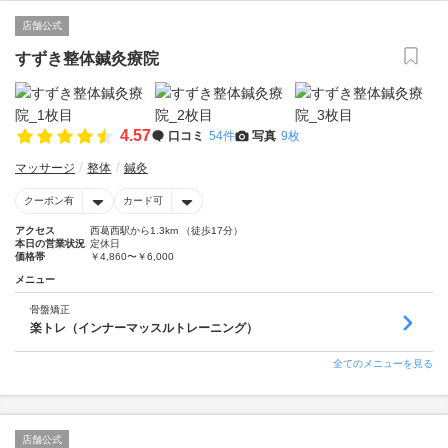
店舗公式
すずき整体鍼灸療院
4.57
口コミ
54件
写真
9枚
マッサージ
整体
鍼灸
クーポン有
カード可
アクセス
西葛西駅から1.3km （徒歩17分）
本日の営業状況
定休日
価格帯
￥4,860〜￥6,000
メニュー
骨盤矯正
楽トレ（インナーマッスルトレーニング）
全てのメニューを見る
店舗公式