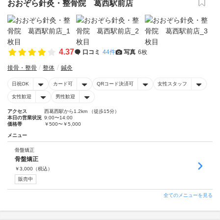
おおぞら針灸・整骨院 葛西駅前店
4.37
口コミ
44件
写真
6枚
接骨・整骨
整体
鍼灸
日祝OK
カード可
QRコード決済可
女性スタッフ
女性歓迎
男性歓迎
アクセス
西葛西駅から1.2km （徒歩15分）
本日の営業状況
9:00〜14:00
価格帯
￥500〜￥5,000
メニュー
骨盤矯正
骨盤矯正
￥
3,000
（税込）
販売中
全てのメニューを見る