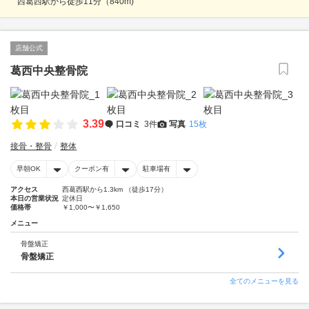
西葛西駅から徒歩11分（840m)
店舗公式
葛西中央整骨院
3.39
口コミ
3件
写真
15枚
接骨・整骨
整体
早朝OK
クーポン有
駐車場有
アクセス
西葛西駅から1.3km （徒歩17分）
本日の営業状況
定休日
価格帯
￥1,000〜￥1,650
メニュー
骨盤矯正
骨盤矯正
全てのメニューを見る