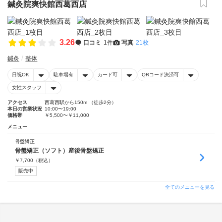
鍼灸院爽快館西葛西店
3.26
口コミ
1件
写真
21枚
鍼灸
整体
日祝OK
駐車場有
カード可
QRコード決済可
女性スタッフ
アクセス
西葛西駅から150m （徒歩2分）
本日の営業状況
10:00〜19:00
価格帯
￥5,500〜￥11,000
メニュー
骨盤矯正
骨盤矯正（ソフト）産後骨盤矯正
￥
7,700
（税込）
販売中
全てのメニューを見る