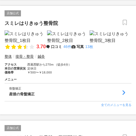
店舗公式
スミレはりきゅう整骨院
3.70
口コミ
46件
写真
13枚
整体
接骨・整骨
鍼灸
アクセス
西葛西駅から270m （徒歩4分）
本日の営業状況
定休日
価格帯
￥500〜￥18,000
メニュー
骨盤矯正
産後の骨盤矯正
全てのメニューを見る
店舗公式