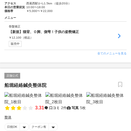
アクセス
西葛西駅から1.5km （徒歩20分）
本日の営業状況
10:00〜18:00
価格帯
￥5,000〜￥22,000
メニュー
骨盤矯正
【新規】猫背、Ｏ脚、側弯！子供の姿勢矯正
￥
12,100
（税込）
販売中
全てのメニューを見る
店舗公式
船堀経絡鍼灸整体院
3.31
口コミ
2件
写真
5枚
整体
日祝OK
クーポン有