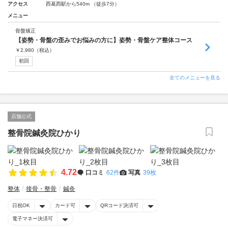
アクセス
西葛西駅から540m （徒歩7分）
メニュー
骨盤矯正
【姿勢・骨盤の歪みでお悩みの方に】姿勢・骨盤ケア整体コース
￥
2,980
（税込）
初回
全てのメニューを見る
店舗公式
整骨院鍼灸院ひかり
4.72
口コミ
62件
写真
39枚
整体
接骨・整骨
鍼灸
日祝OK
カード可
QRコード決済可
電子マネー決済可