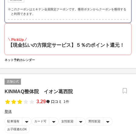
※
このクーポンはエキテン会員限定クーポンです。獲得ボタンからクーポンを獲得する
と利用できます。
5
PickUp
【現金払いの方限定サービス】５％のポイント還元！
ネット予約カレンダー
店舗公式
KINMAQ整体院 イオン葛西院
3.29
口コミ
1件
整体
駐車場有
カード可
女性歓迎
男性歓迎
お子様連れOK