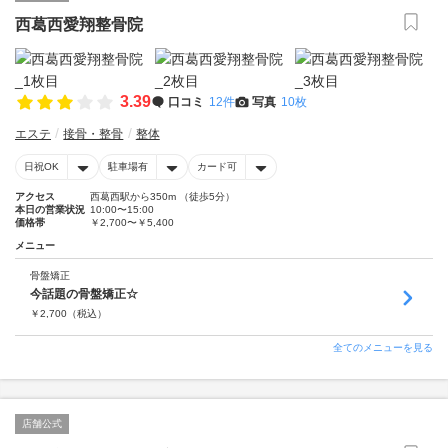
西葛西愛翔整骨院
3.39
口コミ
12件
写真
10枚
エステ
接骨・整骨
整体
日祝OK
駐車場有
カード可
アクセス
西葛西駅から350m （徒歩5分）
本日の営業状況
10:00〜15:00
価格帯
￥2,700〜￥5,400
メニュー
骨盤矯正
今話題の骨盤矯正☆
￥
2,700
（税込）
全てのメニューを見る
店舗公式