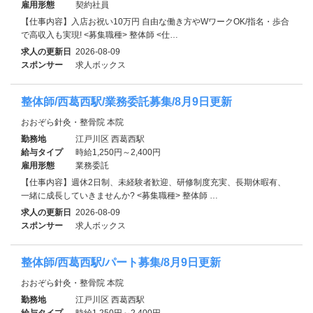
雇用形態
契約社員
【仕事内容】入店お祝い10万円 自由な働き方やWワークOK/指名・歩合
で高収入も実現! <募集職種> 整体師 <仕…
求人の更新日
2026-08-09
スポンサー
求人ボックス
整体師/西葛西駅/業務委託募集/8月9日更新
おおぞら針灸・整骨院 本院
勤務地
江戸川区 西葛西駅
給与タイプ
時給1,250円～2,400円
雇用形態
業務委託
【仕事内容】週休2日制、未経験者歓迎、研修制度充実、長期休暇有、
一緒に成長していきませんか? <募集職種> 整体師 …
求人の更新日
2026-08-09
スポンサー
求人ボックス
整体師/西葛西駅/パート募集/8月9日更新
おおぞら針灸・整骨院 本院
勤務地
江戸川区 西葛西駅
給与タイプ
時給1,250円～2,400円