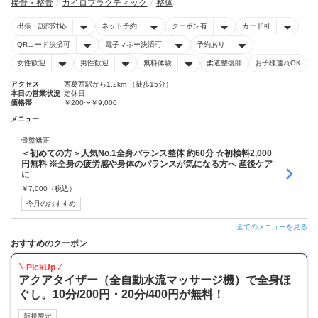
接骨・整骨
カイロプラクティック
整体
出張・訪問対応
ネット予約
クーポン有
カード可
QRコード決済可
電子マネー決済可
予約あり
女性歓迎
男性歓迎
無料体験
柔道整復師
お子様連れOK
アクセス
西葛西駅から1.2km （徒歩15分）
本日の営業状況
定休日
価格帯
￥200〜￥9,000
メニュー
骨盤矯正
＜初めての方＞人気No.1全身バランス整体 約60分 ☆初検料2,000
円無料 ※全身の疲労感や身体のバランスが気になる方へ 産後ケア
に
￥
7,000
（税込）
今月のおすすめ
全てのメニューを見る
おすすめのクーポン
PickUp
アクアタイザー（全自動水流マッサージ機）で全身ほ
ぐし。10分/200円・20分/400円が無料！
新規限定