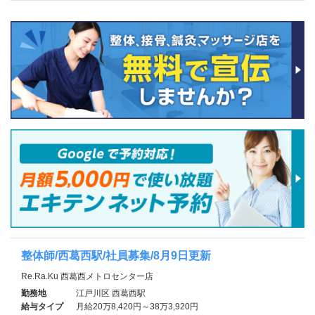
整体師/西葛西駅/社員募集/8月9日更新
Re.Ra.Ku 西葛西メトロセンター店
勤務地
江戸川区 西葛西駅
給与タイプ
月給20万8,420円～38万3,920円