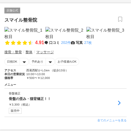
店舗公式
スマイル整骨院
4.91
口コミ
202件
写真
27枚
接骨・整骨
整体
マッサージ
日祝OK
予約あり
お子様連れOK
アクセス
西葛西駅から1km （徒歩13分）
本日の営業状況
10:00〜13:00
価格帯
￥500〜￥12,000
メニュー
骨盤矯正
骨盤の歪み・猫背矯正！！
￥
3,300
（税込）
販売中
全てのメニューを見る