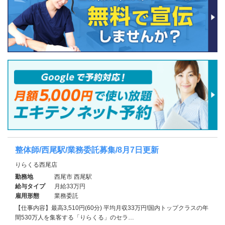
整体師/西尾駅/業務委託募集/8月7日更新
りらくる西尾店
勤務地
西尾市 西尾駅
給与タイプ
月給33万円
雇用形態
業務委託
【仕事内容】最高3,510円(60分) 平均月収33万円!国内トップクラスの年
間530万人を集客する「りらくる」のセラ…