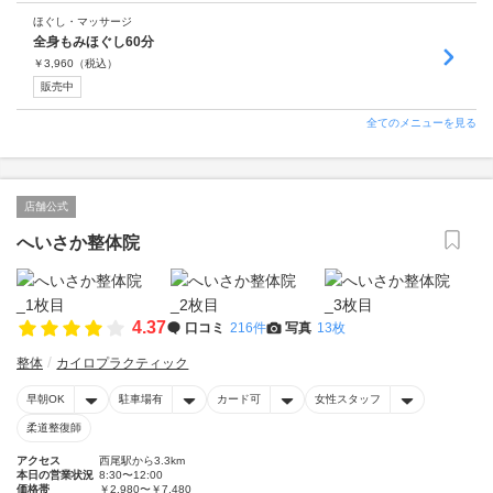
ほぐし・マッサージ
全身もみほぐし60分
￥
3,960
（税込）
販売中
全てのメニューを見る
店舗公式
へいさか整体院
4.37
口コミ
216件
写真
13枚
整体
カイロプラクティック
早朝OK
駐車場有
カード可
女性スタッフ
柔道整復師
アクセス
西尾駅から3.3km
本日の営業状況
8:30〜12:00
価格帯
￥2,980〜￥7,480