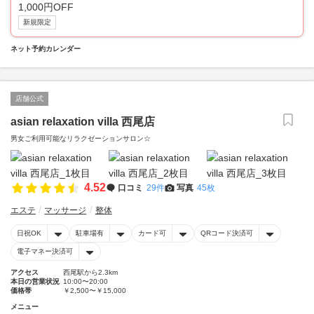
1,000円OFF
新規限定
ネット予約カレンダー
店舗公式
asian relaxation villa 西尾店
男女ご利用可能なリラクゼーションサロン☆
4.52
口コミ
29件
写真
45枚
エステ
マッサージ
整体
日祝OK
駐車場有
カード可
QRコード決済可
電子マネー決済可
アクセス
西尾駅から2.3km
本日の営業状況
10:00〜20:00
価格帯
￥2,500〜￥15,000
メニュー