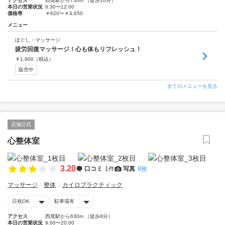
アクセス
西尾駅から730m （徒歩10分）
本日の営業状況
8:30〜12:00
価格帯
￥620〜￥4,650
メニュー
ほぐし・マッサージ
疲労回復マッサージ！心も体もリフレッシュ！
￥
1,900
（税込）
販売中
全てのメニューを見る
店舗公式
心整体室
3.20
口コミ
1件
写真
8枚
マッサージ
整体
カイロプラクティック
日祝OK
駐車場有
アクセス
西尾駅から630m （徒歩8分）
本日の営業状況
9:00〜20:00