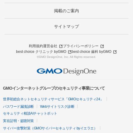
掲載のご案内
サイトマップ
利用規約
運営会社
プライバシーポリシー
best choice クリニック byGMO
best choice 歯科 byGMO
©GMO DesignOne, Inc. All Rights reserved.
GMOインターネットグループのセキュリティ事業について
世界初総合ネットセキュリティサービス「GMOセキュリティ24」
パスワード漏洩診断
Webサイトリスク診断
セキュリティ相談AIチャットボット
実在証明・盗聴対策
サイバー攻撃対策（GMOサイバーセキュリティ byイエラエ）