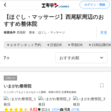
ログイン・登録
【ほぐし・マッサージ】西尾駅周辺のお
すすめ整体院
変更
検索条件
西尾駅
整体
ほぐし・マッサージ
エキテンネット予約
日祝OK
早朝OK
21時以降OK
7
件
店舗公式
いまがわ整骨院
どこに行ってもよくならなかった腰痛、肩痛の対応‐交通事故施術
4.81
口コミ
165件
写真
247枚