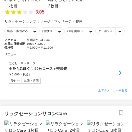
3.05
リラクゼーションマッサージ
マッサージ
整体
出張・訪問対応
日祝OK
21時以降OK
クーポン有
アクセス
西尾駅から3.3km
本日の営業状況
10:00〜22:30
価格帯
￥5,000〜￥11,500
メニュー
ほぐし・マッサージ
全身もみほぐし 50分コース＋交通費
￥
5,000
（税込）
受付中
出張・訪問
全てのメニューを見る
リラクゼーションサロンCare