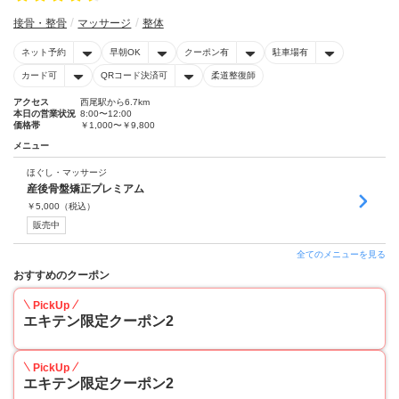
接骨・整骨
マッサージ
整体
ネット予約
早朝OK
クーポン有
駐車場有
カード可
QRコード決済可
柔道整復師
アクセス
西尾駅から6.7km
本日の営業状況
8:00〜12:00
価格帯
￥1,000〜￥9,800
メニュー
ほぐし・マッサージ
産後骨盤矯正プレミアム
￥
5,000
（税込）
販売中
全てのメニューを見る
おすすめのクーポン
PickUp
エキテン限定クーポン2
PickUp
エキテン限定クーポン2