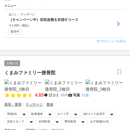
メニュー
ほぐし・マッサージ
［キャンペーン中］症状改善を目指すコース
￥
2,980
（税込）
販売中
全てのメニューを見る
店舗公式
くまみファミリー接骨院
4.65
口コミ
68件
写真
51枚
接骨・整骨
マッサージ
整体
早朝OK
駐車場有
カード可
QRコード決済可
女性スタッフ
女性歓迎
男性歓迎
お子様連れOK