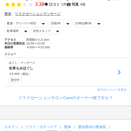
3.38
口コミ
1件
写真
4枚
整体
リラクゼーションマッサージ
配達・デリバリー対応
日祝OK
21時以降OK
駐車場有
女性スタッフ
アクセス
西尾駅から3.1km
本日の営業状況
10:00〜13:00
価格帯
￥500〜￥25,000
メニュー
ほぐし・マッサージ
全身もみほぐし
￥
5,000
（税込）
受付中
全てのメニューを見る
リラクゼーションサロンCareのオーナー様ですか？
エキテン
リラク・ボディケア
整体
愛知県内の整体院