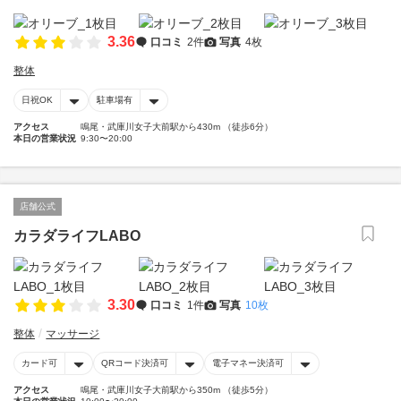
3.36
口コミ
2件
写真
4枚
整体
日祝OK
駐車場有
アクセス
鳴尾・武庫川女子大前駅から430m （徒歩6分）
本日の営業状況
9:30〜20:00
店舗公式
カラダライフLABO
3.30
口コミ
1件
写真
10枚
整体
マッサージ
カード可
QRコード決済可
電子マネー決済可
アクセス
鳴尾・武庫川女子大前駅から350m （徒歩5分）