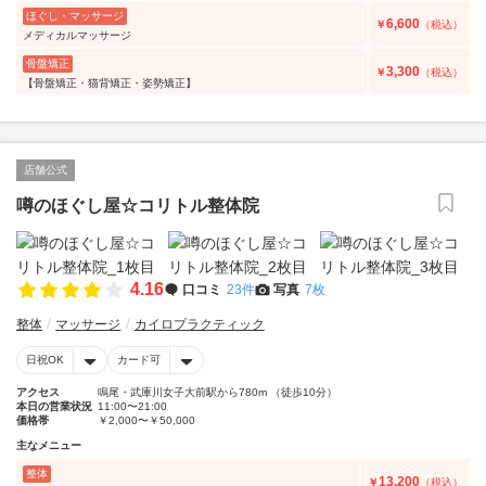
ほぐし・マッサージ
6,600
￥
（税込）
メディカルマッサージ
骨盤矯正
3,300
￥
（税込）
【骨盤矯正・猫背矯正・姿勢矯正】
店舗公式
噂のほぐし屋☆コリトル整体院
4.16
口コミ
23件
写真
7枚
整体
マッサージ
カイロプラクティック
日祝OK
カード可
アクセス
鳴尾・武庫川女子大前駅から780m （徒歩10分）
本日の営業状況
11:00〜21:00
価格帯
￥2,000〜￥50,000
主なメニュー
整体
13,200
￥
（税込）