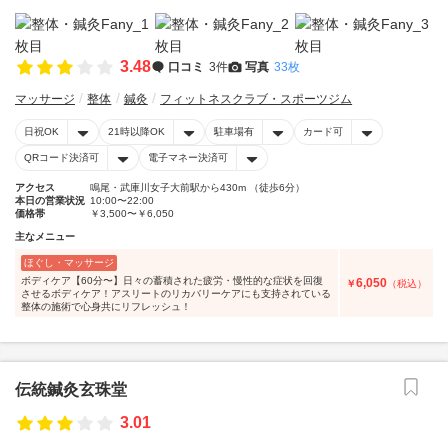
3.48
口コミ
3件
写真
33枚
マッサージ
整体
鍼灸
フィットネスクラブ・スポーツジム
日祝OK
21時以降OK
駐車場有
カード可
QRコード決済可
電子マネー決済可
アクセス
鳴尾・武庫川女子大前駅から430m （徒歩6分）
本日の営業状況
10:00〜22:00
価格帯
￥3,500〜￥6,050
主なメニュー
ほぐし・マッサージ
ボディケア【60分〜】日々の蓄積された疲労・慢性的な症状を回復
6,050
￥
（税込）
させるボディケア！アスリートのリカバリーケアにも支持されている
整体の施術で心身共にリフレッシュ！
伝統鍼灸玄珠堂
3.01