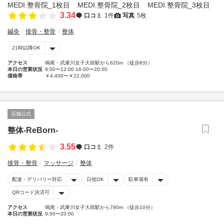
3.34
口コミ
1件
写真
5枚
鍼灸
接骨・整骨
整体
21時以降OK
アクセス
鳴尾・武庫川女子大前駅から620m （徒歩8分）
本日の営業状況
9:00〜12:00 16:00〜20:00
価格帯
￥4,400〜￥22,000
店舗公式
整体-ReBorn-
3.55
口コミ
2件
接骨・整骨
マッサージ
整体
配達・デリバリー対応
日祝OK
駐車場有
QRコード決済可
アクセス
鳴尾・武庫川女子大前駅から790m （徒歩10分）
本日の営業状況
9:00〜20:00