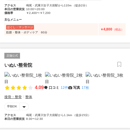
アクセス
鳴尾・武庫川女子大前駅から110m （徒歩2分）
本日の営業状況
10:00〜20:00
価格帯
￥2,400〜￥7,200
主なメニュー
ほぐし・マッサージ
4,800
￥
（税込）
筋膜・整体・ボディケア 60分
店舗公式
いぬい整骨院
4.09
口コミ
12件
写真
17枚
接骨・整骨
整体
早朝OK
アクセス
鳴尾・武庫川女子大前駅から1.1km （徒歩15分）
本日の営業状況
8:30〜12:30