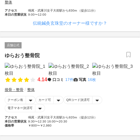
整体
アクセス
鳴尾・武庫川女子大前駅から830m （徒歩11分）
本日の営業状況
9:00〜12:00
伝統鍼灸玄珠堂のオーナー様ですか？
店舗公式
ゆらおう整骨院
4.14
口コミ
17件
写真
16枚
接骨・整骨
整体
クーポン有
カード可
QRコード決済可
電子マネー決済可
アクセス
鳴尾・武庫川女子大前駅から920m （徒歩12分）
本日の営業状況
9:30〜12:30 16:00〜20:30
価格帯
￥800〜￥2,980