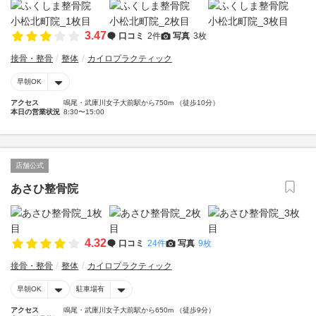
3.47
口コミ
2件
写真
3枚
接骨・整骨
整体
カイロプラクティック
早朝OK
アクセス
鳴尾・武庫川女子大前駅から750m （徒歩10分）
本日の営業状況
8:30〜15:00
店舗公式
あさひ整骨院
4.32
口コミ
24件
写真
9枚
接骨・整骨
整体
カイロプラクティック
早朝OK
駐車場有
アクセス
鳴尾・武庫川女子大前駅から650m （徒歩9分）