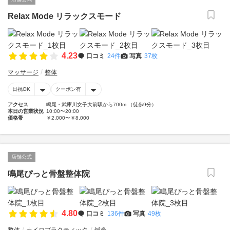
Relax Mode リラックスモード
4.23
口コミ
24件
写真
37枚
マッサージ
整体
日祝OK
クーポン有
アクセス
鳴尾・武庫川女子大前駅から700m （徒歩9分）
本日の営業状況
10:00〜20:00
価格帯
￥2,000〜￥8,000
店舗公式
鳴尾ぴっと骨盤整体院
4.80
口コミ
136件
写真
49枚