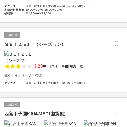
アクセス
鳴尾・武庫川女子大前駅から690m （徒歩9分）
本日の営業状況
10:00〜13:00 15:00〜17:00
価格帯
￥2,160〜￥13,200
店舗公式
ＳＥＩＺＥ1 （シーズワン）
3.23
口コミ
1件
写真
1枚
鍼灸
マッサージ
整体
アクセス
鳴尾・武庫川女子大前駅から580m （徒歩8分）
店舗公式
西宮甲子園KAN-MEDI.整骨院