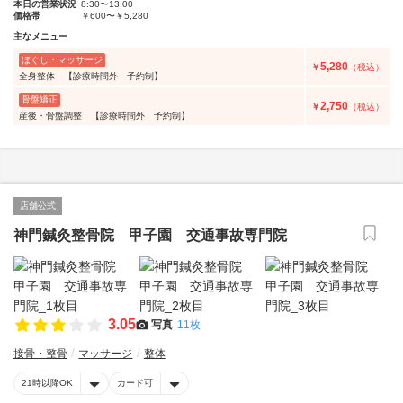
本日の営業状況
8:30〜13:00
価格帯
￥600〜￥5,280
主なメニュー
ほぐし・マッサージ
5,280
￥
（税込）
全身整体 【診療時間外 予約制】
骨盤矯正
2,750
￥
（税込）
産後・骨盤調整 【診療時間外 予約制】
店舗公式
神門鍼灸整骨院 甲子園 交通事故専門院
3.05
写真
11枚
接骨・整骨
マッサージ
整体
21時以降OK
カード可