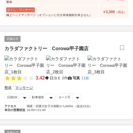
整体
ほぐし・マッサージ
3,300
￥
（税込）
極上ヘッドマッサージ（オプションに付き単体施術出来ません）
店舗公式
カラダファクトリー Corowa甲子園店
3.42
口コミ
2件
写真
11枚
整体
マッサージ
日祝OK
駐車場有
カード可
アクセス
鳴尾・武庫川女子大前駅から940m （徒歩12分）
本日の営業状況
10:00〜21:00
店舗公式