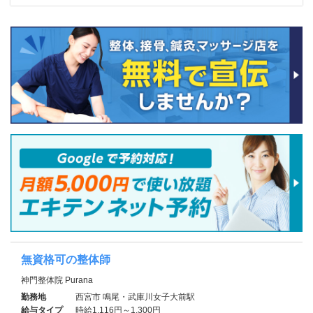
無資格可の整体師
神門整体院 Purana
勤務地
西宮市 鳴尾・武庫川女子大前駅
給与タイプ
時給1,116円～1,300円