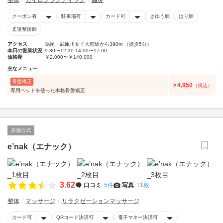
整体
カイロプラクティック
鍼灸
クーポン有
駐車場有
カード可
きゆう師
はり師
柔道整復師
アクセス
鳴尾・武庫川女子大前駅から390m （徒歩5分）
本日の営業状況
9:30〜12:30 14:00〜17:00
価格帯
￥2,000〜￥140,000
主なメニュー
骨盤矯正
4,950
￥
（税込）
専用ベッドを使った本格骨盤矯正
店舗公式
e’nak（エナック）
3.62
口コミ
5件
写真
11枚
整体
マッサージ
リラクゼーションマッサージ
カード可
QRコード決済可
電子マネー決済可