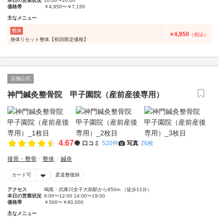
本日の営業状況
10:00〜20:00
価格帯
￥4,950〜￥7,150
主なメニュー
整体
4,950
￥
（税込）
身体リセット整体【初回限定価格】
店舗公式
神門鍼灸整骨院 甲子園院（産前産後専用）
4.67
口コミ
520件
写真
26枚
接骨・整骨
整体
鍼灸
カード可
柔道整復師
アクセス
鳴尾・武庫川女子大前駅から850m （徒歩11分）
本日の営業状況
9:00〜12:00 14:00〜19:00
価格帯
￥500〜￥80,000
主なメニュー