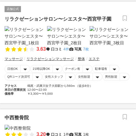
店舗公式
リラクゼーションサロン〜シエスタ〜西宮甲子園
3.63
口コミ
4件
写真
7枚
マッサージ
リラクゼーションマッサージ
整体
エステ
日祝OK
21時以降OK
クーポン有
駐車場有
QRコード決済可
女性スタッフ
女性歓迎
男性歓迎
アクセス
鳴尾・武庫川女子大前駅から560m （徒歩8分）
本日の営業状況
12:00〜22:00
価格帯
￥3,300〜￥5,000
中西整骨院
3.20
口コミ
1件
写真
1枚