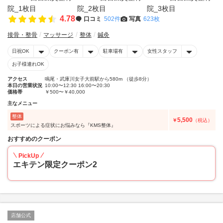
4.78
口コミ
502件
写真
623枚
接骨・整骨
マッサージ
整体
鍼灸
日祝OK
クーポン有
駐車場有
女性スタッフ
お子様連れOK
アクセス
鳴尾・武庫川女子大前駅から580m （徒歩8分）
本日の営業状況
10:00〜12:30 16:00〜20:30
価格帯
￥500〜￥40,000
主なメニュー
整体
5,500
￥
（税込）
スポーツによる症状にお悩みなら『KMS整体』
おすすめのクーポン
PickUp
エキテン限定クーポン2
店舗公式