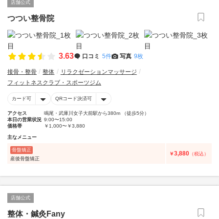
店舗公式
つつい整骨院
3.63
口コミ
5件
写真
9枚
接骨・整骨
整体
リラクゼーションマッサージ
フィットネスクラブ・スポーツジム
カード可
QRコード決済可
アクセス
鳴尾・武庫川女子大前駅から380m （徒歩5分）
本日の営業状況
9:00〜15:00
価格帯
￥1,000〜￥3,880
主なメニュー
骨盤矯正
3,880
￥
（税込）
産後骨盤矯正
店舗公式
整体・鍼灸Fany