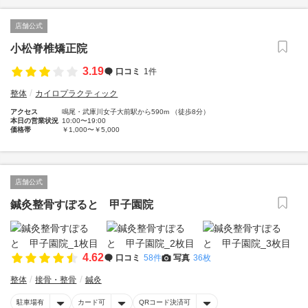
店舗公式
小松脊椎矯正院
3.19
口コミ
1件
整体
カイロプラクティック
アクセス
鳴尾・武庫川女子大前駅から590m （徒歩8分）
本日の営業状況
10:00〜19:00
価格帯
￥1,000〜￥5,000
店舗公式
鍼灸整骨すぽると 甲子園院
4.62
口コミ
58件
写真
36枚
整体
接骨・整骨
鍼灸
駐車場有
カード可
QRコード決済可