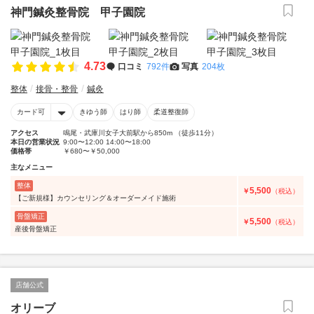
神門鍼灸整骨院 甲子園院
4.73
口コミ
792件
写真
204枚
整体
接骨・整骨
鍼灸
カード可
きゆう師
はり師
柔道整復師
アクセス
鳴尾・武庫川女子大前駅から850m （徒歩11分）
本日の営業状況
9:00〜12:00 14:00〜18:00
価格帯
￥680〜￥50,000
主なメニュー
整体
5,500
￥
（税込）
【ご新規様】カウンセリング＆オーダーメイド施術
骨盤矯正
5,500
￥
（税込）
産後骨盤矯正
店舗公式
オリーブ