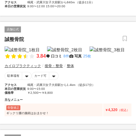
アクセス
鳴尾・武庫川女子大前駅から840m （徒歩11分）
本日の営業状況
9:00〜12:00 15:00〜20:00
店舗公式
誠整骨院
3.84
口コミ
8件
写真
25枚
カイロプラクティック
接骨・整骨
整体
駐車場有
カード可
アクセス
鳴尾・武庫川女子大前駅から1.4km （徒歩17分）
本日の営業状況
9:00〜15:00
価格帯
￥2,500〜￥8,800
主なメニュー
骨盤矯正
4,320
￥
（税込）
ギックリ腰の施術はおまかせ！