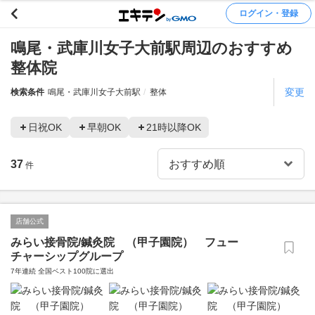
ログイン・登録
鳴尾・武庫川女子大前駅周辺のおすすめ
整体院
変更
検索条件
鳴尾・武庫川女子大前駅
整体
日祝OK
早朝OK
21時以降OK
37
件
店舗公式
みらい接骨院/鍼灸院 （甲子園院） フュー
チャーシップグループ
7年連続 全国ベスト100院に選出