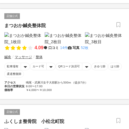
店舗公式
まつおか鍼灸整体院
4.09
口コミ
14件
写真
52枚
鍼灸
マッサージ
整体
駐車場有
カード可
QRコード決済可
きゆう師
はり師
柔道整復師
アクセス
鳴尾・武庫川女子大前駅から500m （徒歩7分）
本日の営業状況
9:00〜17:00
価格帯
￥4,000〜￥10,000
店舗公式
ふくしま整骨院 小松北町院