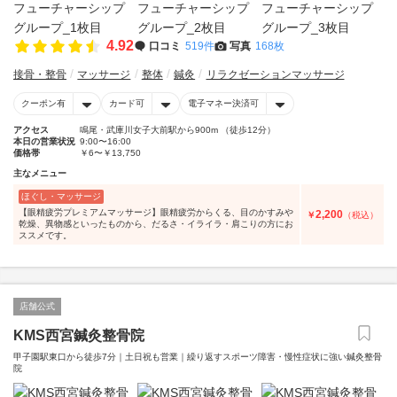
4.92
口コミ
519件
写真
168枚
接骨・整骨
マッサージ
整体
鍼灸
リラクゼーションマッサージ
クーポン有
カード可
電子マネー決済可
アクセス
鳴尾・武庫川女子大前駅から900m （徒歩12分）
本日の営業状況
9:00〜16:00
価格帯
￥6〜￥13,750
主なメニュー
ほぐし・マッサージ
【眼精疲労プレミアムマッサージ】眼精疲労からくる、目のかすみや
2,200
￥
（税込）
乾燥、異物感といったものから、だるさ・イライラ・肩こりの方にお
ススメです。
店舗公式
KMS西宮鍼灸整骨院
甲子園駅東口から徒歩7分｜土日祝も営業｜繰り返すスポーツ障害・慢性症状に強い鍼灸整骨
院