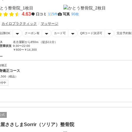
4.63
口コミ
115件
写真
90枚
カイロプラクティック
マッサージ
時以降OK
クーポン有
カード可
QRコード決済可
完全予約制
ス
名古屋駅から850m （徒歩11分）
営業状況
9:30〜22:00
￥600〜￥14,300
ー
格矯正
身矯正コース
,500
（税込）
受付中
公式
屋ささしまSorrir（ソリア）整骨院