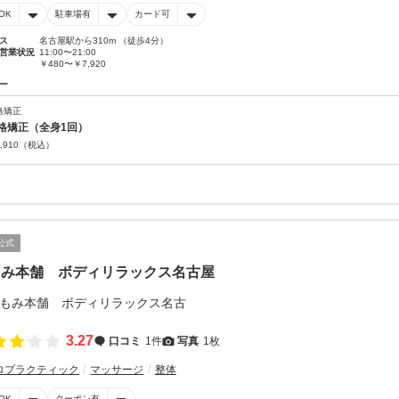
OK
駐車場有
カード可
ス
名古屋駅から310m （徒歩4分）
営業状況
11:00〜21:00
￥480〜￥7,920
ー
格矯正
格矯正（全身1回）
,910
（税込）
公式
もみ本舗 ボディリラックス名古屋
3.27
口コミ
1件
写真
1枚
ロプラクティック
マッサージ
整体
OK
クーポン有