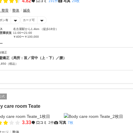
4.82
口コミ
191件
写真
29枚
・整骨
整体
鍼灸
ポン有
カード可
ス
名古屋駅から1.4km （徒歩18分）
営業状況
11:00〜21:00
￥400〜￥100,000
ー
格矯正
盤矯正（局所：首／背中（上・下）／腰）
,850
（税込）
公式
y care room Teate
3.33
口コミ
2件
写真
7枚
サージ
整体