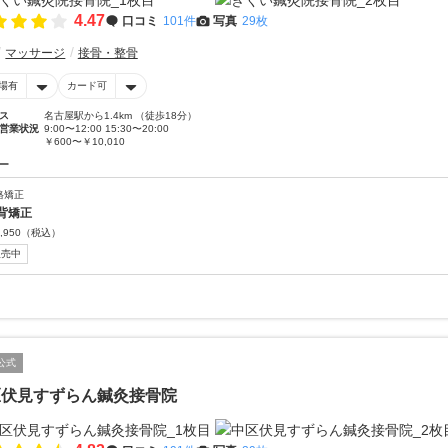
4.47
口コミ
101件
写真
29枚
マッサージ
接骨・整骨
場有
カード可
ス
名古屋駅から1.4km （徒歩18分）
営業状況
9:00〜12:00 15:30〜20:00
￥600〜￥10,010
ー
格矯正
背矯正
,950
（税込）
販売中
公式
区伏見すずらん鍼灸接骨院