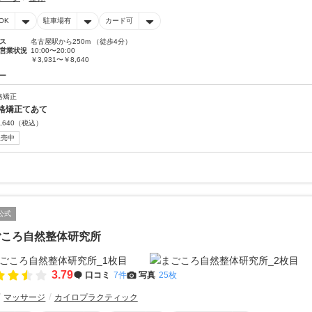
OK
駐車場有
カード可
ス
名古屋駅から250m （徒歩4分）
営業状況
10:00〜20:00
￥3,931〜￥8,640
ー
格矯正
格矯正てあて
,640
（税込）
販売中
公式
ごころ自然整体研究所
3.79
口コミ
7件
写真
25枚
マッサージ
カイロプラクティック