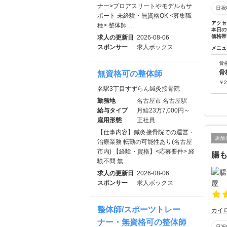
ナー>プロアスリートやモデルもサ
日祝
ポート 未経験・無資格OK <募集職
アクセ
種> 整体師 …
本日の
価格帯
求人の更新日
2026-08-06
スポンサー
求人ボックス
メニュ
骨
骨
無資格可の整体師
￥
2
名駅3丁目すずらん鍼灸接骨院
勤務地
名古屋市 名古屋駅
給与タイプ
月給23万7,000円～
雇用形態
正社員
【仕事内容】鍼灸接骨院での運営・
店舗
治療業務 転勤の可能性あり(名古屋
市内) 【経験・資格】<応募要件> 経
腸
験不問 無…
求人の更新日
2026-08-06
スポンサー
求人ボックス
整体師/スポーツトレー
カイ
ナー・無資格可の整体師
日祝