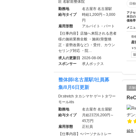
匠 名駅前整体院
日祝
勤務地
名古屋市 名古屋駅
アクセ
給与タイプ
時給1,200円～3,000
本日の
円
価格帯
雇用形態
アルバイト・パート
メニュ
【仕事内容】店舗へ来院される患者
骨
様の施術業務全般 ・施術(骨盤矯
産
正・姿勢改善など) ・受付、カウン
￥
5
セリング対応 ・院…
求人の更新日
2026-08-06
スポンサー
求人ボックス
整体師/名古屋駅/社員募
集/8月6日更新
店舗
Dr.stretch タカシマヤ ゲートタワー
Re
モール/ds
勤務地
名古屋市 名古屋駅
給与タイプ
月給23万6,200円～
45万円
雇用形態
正社員
鍼灸
【仕事内容】<パーソナルトレー