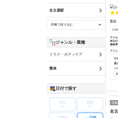
名古屋駅
整体
21
アクセ
本日の
ジャンル・業種
価格帯
メニュ
リラク・ボディケア
骨
全
整体
￥
5
日付で探す
今日
明日
店舗
8/7
8/8
名古
日時
日曜日