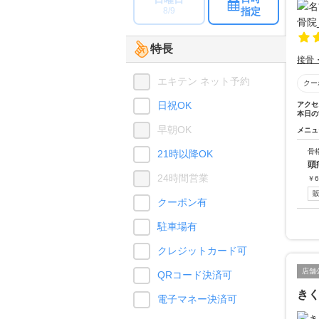
指定
8/9
特長
接骨
エキテン ネット予約
クー
日祝OK
アクセ
本日の
早朝OK
メニュ
骨
21時以降OK
頭
24時間営業
￥
6
クーポン有
駐車場有
クレジットカード可
店舗
QRコード決済可
き
電子マネー決済可