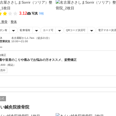
3.12
写真
9枚
・整骨
整体
ポン有
駐車場有
カード可
QRコード決済可
電子マネー決
ス
名古屋駅から1.7km （徒歩21分）
営業状況
10:00〜21:00
ー
格矯正
痛や首肩のこりや痛みでお悩みの方オススメ、姿勢矯正
,600
（税込）
販売中
公式
くい鍼灸院接骨院