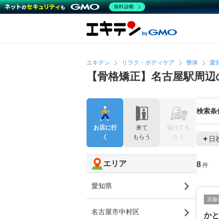
無料診断
エキテン
リラク・ボディケア
整体
愛
【骨格矯正】名古屋駅周辺
検索条
お店に行
来て
届けても
く
もらう
らう
日
エリア
8
件
愛知県
店舗
名古屋市中村区
か