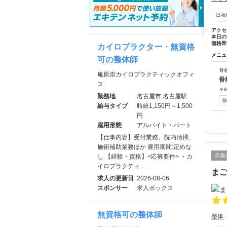
日祝
アクセ
本日の
価格帯
カイロプラクター・無資格
メニュ
可の整体師
骨
庵原崇カイロプラクティックオフィ
骨
ス
￥
8
勤務地
名古屋市 名古屋駅
給与タイプ
時給1,150円～1,500
円
雇用形態
アルバイト・パート
【仕事内容】受付業務、院内清掃、
施術補助業務ほか 雇用期間:定めな
店舗
し 【経験・資格】<応募要件> ・カ
イロプラクティ…
ま
求人の更新日
2026-08-06
スポンサー
求人ボックス
無資格可の整体師
整体