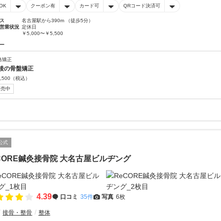
OK
クーポン有
カード可
QRコード決済可
ス
名古屋駅から390m （徒歩5分）
営業状況
定休日
￥5,000〜￥5,500
ー
格矯正
後の骨盤矯正
,500
（税込）
販売中
公式
CORE鍼灸接骨院 大名古屋ビルヂング
4.39
口コミ
35件
写真
6枚
接骨・整骨
整体