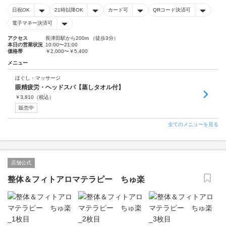
日祝OK
21時以降OK
カード可
QRコード決済可
電子マネー決済可
アクセス
長津田駅から200m （徒歩3分）
本日の営業状況
10:00〜21:00
価格帯
￥2,000〜￥5,400
メニュー
ほぐし・マッサージ
眼精疲労・ヘッドスパ【蒸しタオル付】
￥
3,810
（税込）
販売中
全てのメニューを見る
店舗公式
整体＆フィトアロマテラピー ちゅ楽