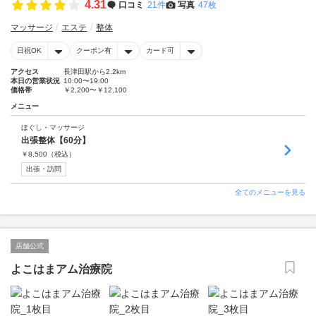
4.31
口コミ
21件
写真
47枚
マッサージ
エステ
整体
日祝OK
クーポン有
カード可
アクセス
長津田駅から2.2km
本日の営業状況
10:00〜19:00
価格帯
￥2,200〜￥12,100
メニュー
ほぐし・マッサージ
出張整体【60分】
￥
8,500
（税込）
出張・訪問
全てのメニューを見る
店舗公式
よこはまアム治療院