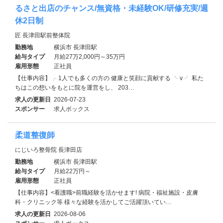
るさと出店のチャンス/無資格・未経験OK/研修充実/週
休2日制
匠 長津田駅前整体院
勤務地
横浜市 長津田駅
給与タイプ
月給27万2,000円～35万円
雇用形態
正社員
【仕事内容】╭ 1人でも多くの方の 健康と笑顔に貢献する ╰ v ╯ 私た
ちはこの想いをもとに院を運営をし、 203…
求人の更新日
2026-07-23
スポンサー
求人ボックス
柔道整復師
にじいろ整骨院 長津田店
勤務地
横浜市 長津田駅
給与タイプ
月給22万円～
雇用形態
正社員
【仕事内容】<看護職>前職経験を活かせます! 病院・福祉施設・皮膚
科・クリニック等 様々な経験を活かしてご活躍頂いてい…
求人の更新日
2026-08-06