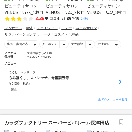
3.39
口コミ
2件
写真
14枚
マッサージ
整体
フェイシャル
エステ
ネイルサロン
リラクゼーションマッサージ
コスメ・化粧品
出張・訪問対応
クーポン有
女性歓迎
男性歓迎
アクセス
長津田駅から2.1km
価格帯
￥3,300〜￥6,050
メニュー
ほぐし・マッサージ
もみほぐし、ストレッチ、骨盤調整等
￥
5,500
（税込）
販売中
全てのメニューを見る
カラダファクトリー スーパービバホーム長津田店