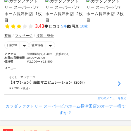
3.43
口コミ
5件
写真
10枚
整体
マッサージ
接骨・整骨
日祝OK
駐車場有
アクセス
長津田駅から1.4km （徒歩19分）
本日の営業状況
10:00〜21:00
価格帯
￥2,200〜￥13,800
メニュー
ほぐし・マッサージ
【オプション】頭部マニピュレーション（20分）
￥
2,200
（税込）
全てのメニューを見る
カラダファクトリー スーパービバホーム長津田店のオーナー様で
すか？