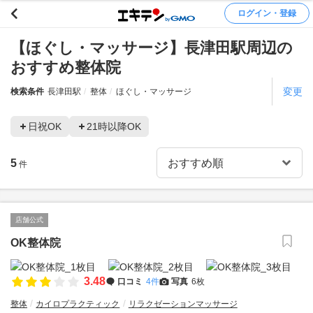
ログイン・登録
【ほぐし・マッサージ】長津田駅周辺の
おすすめ整体院
変更
検索条件
長津田駅
整体
ほぐし・マッサージ
日祝OK
21時以降OK
5
件
店舗公式
OK整体院
3.48
口コミ
4件
写真
6枚
整体
カイロプラクティック
リラクゼーションマッサージ