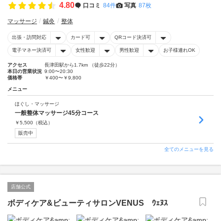
4.80
口コミ
84件
写真
87枚
マッサージ
鍼灸
整体
出張・訪問対応
カード可
QRコード決済可
電子マネー決済可
女性歓迎
男性歓迎
お子様連れOK
アクセス
長津田駅から1.7km （徒歩22分）
本日の営業状況
9:00〜20:30
価格帯
￥400〜￥9,800
メニュー
ほぐし・マッサージ
一般整体マッサージ45分コース
￥
5,500
（税込）
販売中
全てのメニューを見る
店舗公式
ボディケア&ビューティサロンVENUS ｳｪﾇｽ