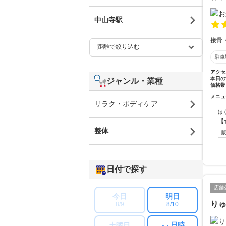
中山寺駅
接骨
駐車
アクセ
本日の
ジャンル・業種
価格帯
メニュ
リラク・ボディケア
ほ
【
整体
日付で探す
店舗
今日
明日
り
8/9
8/10
日時
土曜日