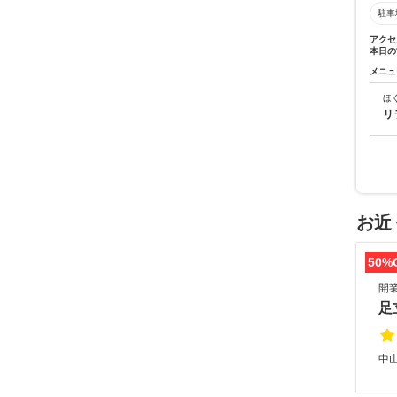
駐車
アクセ
本日の
メニュ
ほ
リ
お近
50%
開
足
中山