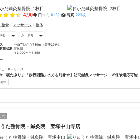
4.90
口コミ
612件
写真
223枚
・整骨
マッサージ
整体
場有
カード可
ス
中山寺駅から780m （徒歩10分）
営業状況
定休日
￥1,000〜￥7,350
ー
ぐし・マッサージ
☆「寝たきり」「歩行困難」の方を対象☆】訪問鍼灸マッサージ ※保険適応可能
販売中
公式
ゅうた整骨院・鍼灸院 宝塚中山寺店