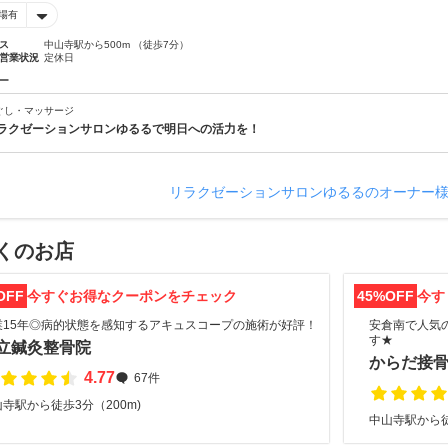
場有
ス
中山寺駅から500m （徒歩7分）
営業状況
定休日
ー
ぐし・マッサージ
ラクゼーションサロンゆるるで明日への活力を！
リラクゼーションサロンゆるるのオーナー
くのお店
OFF
今すぐお得なクーポンをチェック
45%OFF
今す
業15年◎病的状態を感知するアキュスコープの施術が好評！
安倉南で人気
す★
立鍼灸整骨院
からだ接骨
4.77
67件
寺駅から徒歩3分（200m)
中山寺駅から徒歩