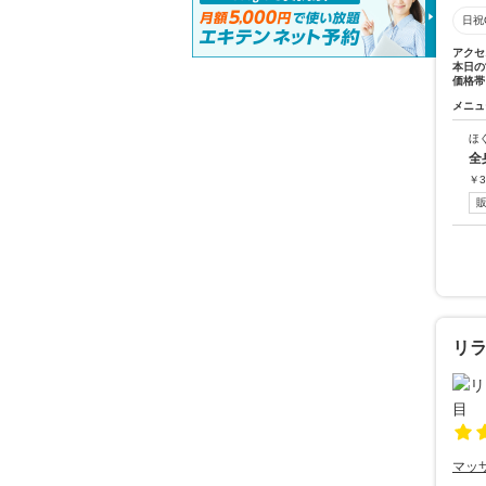
日祝
アクセ
本日の
価格帯
メニュ
ほ
全
￥
3
リ
マッ