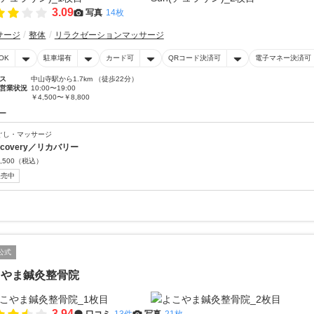
3.09
写真
14枚
サージ
整体
リラクゼーションマッサージ
OK
駐車場有
カード可
QRコード決済可
電子マネー決済可
ス
中山寺駅から1.7km （徒歩22分）
営業状況
10:00〜19:00
￥4,500〜￥8,800
ー
ぐし・マッサージ
ecovery／リカバリー
,500
（税込）
販売中
公式
こやま鍼灸整骨院
3.94
口コミ
13件
写真
21枚