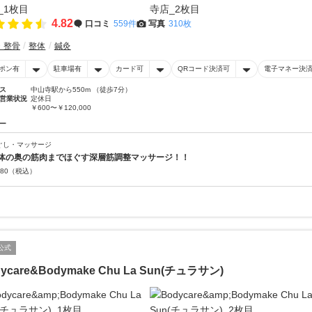
4.82
口コミ
559件
写真
310枚
・整骨
整体
鍼灸
ポン有
駐車場有
カード可
QRコード決済可
電子マネー決
ス
中山寺駅から550m （徒歩7分）
営業状況
定休日
￥600〜￥120,000
ー
ぐし・マッサージ
体の奥の筋肉までほぐす深層筋調整マッサージ！！
80
（税込）
公式
ycare&Bodymake Chu La Sun(チュラサン)