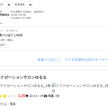
OK
駐車場有
ス
中山寺駅から600m （徒歩8分）
営業状況
10:00〜21:00
￥2,980〜￥3,480
ー
ぐし・マッサージ
身コリほぐし60分
,480
（税込）
販売中
全身コリほぐし ラクゼ宝塚中山店のオーナ
ラクゼーションサロンゆるる
3.26
口コミ
1件
写真
3枚
サージ
整体