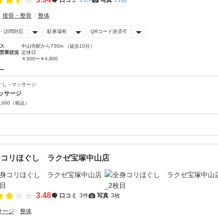
接骨・整骨
整体
・訪問対応
駐車場有
QRコード決済可
ス
中山寺駅から730m （徒歩10分）
営業状況
定休日
￥300〜￥4,800
ー
ぐし・マッサージ
ッサージ
,000
（税込）
身コリほぐし ラクゼ宝塚中山店
3.48
口コミ
3件
写真
3枚
サージ
整体