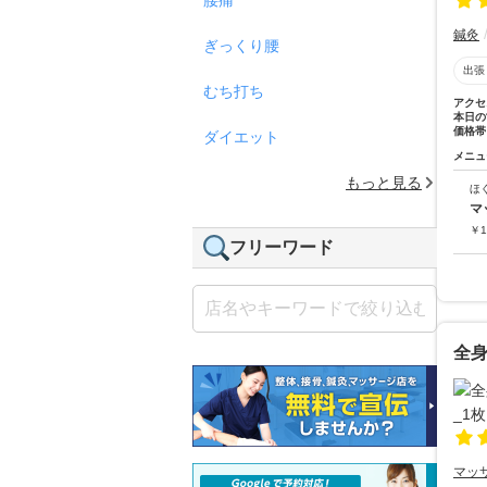
鍼灸
ぎっくり腰
出張
むち打ち
アクセ
本日の
価格帯
ダイエット
メニュ
もっと見る
ほ
マ
￥
1
フリーワード
全
マッ