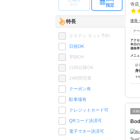
指定
8/15
接骨
特長
クー
エキテン ネット予約
アクセ
本日の
日祝OK
価格帯
メニュ
早朝OK
ほ
21時以降OK
身
￥
8
24時間営業
クーポン有
駐車場有
クレジットカード可
店舗
QRコード決済可
Bod
電子マネー決済可