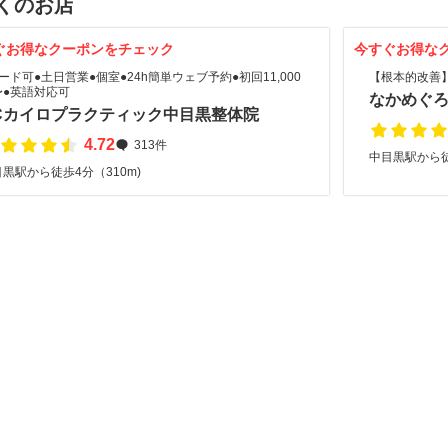
くのお店
ぐお得なクーポンをチェック
今すぐお得な
ード可●土日営業●個室●24h簡単ウェブ予約●初回11,000
【根本的改善
〜●英語対応可
なかめぐ
Cカイロプラクティック中目黒整体院
4.72
313件
中目黒駅から徒
黒駅から徒歩4分（310m)