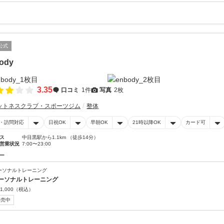
公式
ody
3.35
口コミ
1件
写真
2枚
ットネスクラブ・スポーツジム
整体
・訪問対応
日祝OK
早朝OK
21時以降OK
カード可
ス
中目黒駅から1.1km （徒歩14分）
営業状況
7:00〜23:00
ー
ーソナルトレーニング
ーソナルトレーニング
1,000
（税込）
販売中