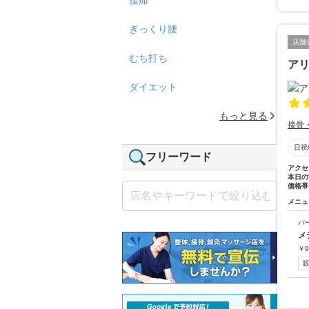
ぎっくり腰
店舗
むち打ち
ア
ダイエット
もっと見る
接骨
日祝
フリーワード
アクセ
本日の
価格帯
メニュ
パ
メ
￥
9