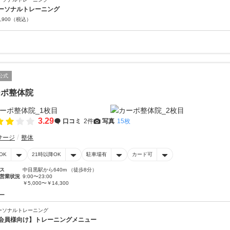
ーソナルトレーニング
,900
（税込）
公式
ーポ整体院
3.29
口コミ
2件
写真
15枚
サージ
整体
OK
21時以降OK
駐車場有
カード可
ス
中目黒駅から640m （徒歩8分）
営業状況
9:00〜23:00
￥5,000〜￥14,300
ー
ーソナルトレーニング
会員様向け】トレーニングメニュー