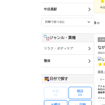
中目
中目黒駅
6
件
ジャンル・業種
店舗
な
リラク・ボディケア
現役日
整体
接骨
日付で探す
カー
アクセ
本日の
今日
明日
価格帯
8/8
8/9
メニュ
日時
土曜日
パ