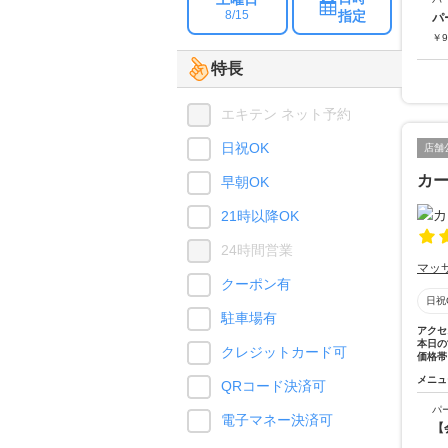
指定
8/15
パ
￥
9
特長
エキテン ネット予約
日祝OK
店舗
カ
早朝OK
21時以降OK
24時間営業
マッ
クーポン有
日祝
駐車場有
アクセ
本日の
クレジットカード可
価格帯
メニュ
QRコード決済可
パ
電子マネー決済可
【