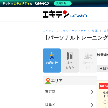
無料診断
エキテン
リラク・ボディケア
整体
東
【パーソナルトレーニング
検索条
お店に行
来て
届けても
く
もらう
らう
日
エリア
50%
東京都
恵
す
こ
目黒区