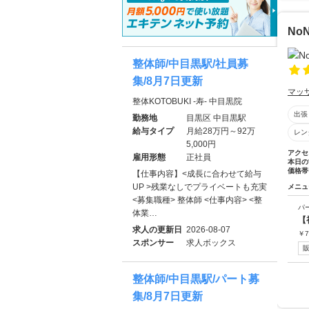
No
整体師/中目黒駅/社員募
集/8月7日更新
マッ
整体KOTOBUKI -寿- 中目黒院
出張
勤務地
目黒区 中目黒駅
給与タイプ
月給28万円～92万
レン
5,000円
アクセ
雇用形態
正社員
本日の
価格帯
【仕事内容】<成長に合わせて給与
UP >残業なしでプライベートも充実
メニュ
<募集職種> 整体師 <仕事内容> <整
パ
体業…
【
求人の更新日
2026-08-07
￥
7
スポンサー
求人ボックス
整体師/中目黒駅/パート募
集/8月7日更新