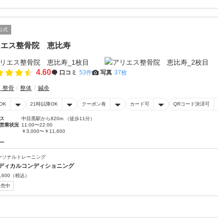
公式
リエス整骨院 恵比寿
4.60
口コミ
53件
写真
37枚
・整骨
整体
鍼灸
OK
21時以降OK
クーポン有
カード可
QRコード決済可
ス
中目黒駅から820m （徒歩11分）
営業状況
11:00〜22:00
￥3,000〜￥11,600
ー
ーソナルトレーニング
ディカルコンディショニング
,600
（税込）
販売中