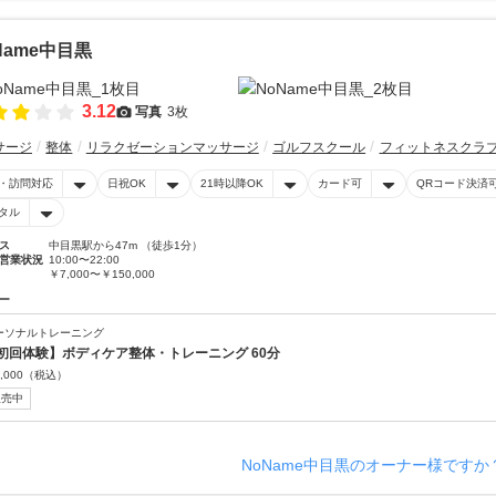
Name中目黒
3.12
写真
3枚
サージ
整体
リラクゼーションマッサージ
ゴルフスクール
フィットネスクラ
・訪問対応
日祝OK
21時以降OK
カード可
QRコード決済
タル
ス
中目黒駅から47m （徒歩1分）
営業状況
10:00〜22:00
￥7,000〜￥150,000
ー
ーソナルトレーニング
初回体験】ボディケア整体・トレーニング 60分
,000
（税込）
販売中
NoName中目黒のオーナー様ですか