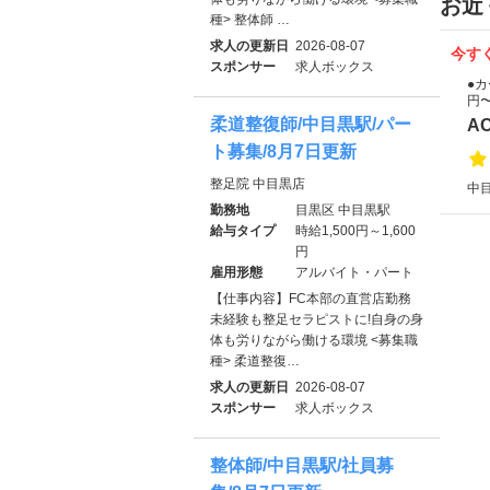
お近
種> 整体師 …
求人の更新日
2026-08-07
今す
スポンサー
求人ボックス
●カ
円
柔道整復師/中目黒駅/パー
A
ト募集/8月7日更新
整足院 中目黒店
中目
勤務地
目黒区 中目黒駅
給与タイプ
時給1,500円～1,600
円
雇用形態
アルバイト・パート
【仕事内容】FC本部の直営店勤務
未経験も整足セラピストに!自身の身
体も労りながら働ける環境 <募集職
種> 柔道整復…
求人の更新日
2026-08-07
スポンサー
求人ボックス
整体師/中目黒駅/社員募