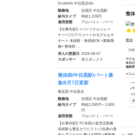
Dr.stretch 中目黒店/ds
勤務地
目黒区 中目黒駅
整体
給与タイプ
時給1,226円
雇用形態
アルバイト・パート
【仕事内容】<パーソナルトレー
ナー>プロアスリートやモデルもサ
整体
ポート 未経験・無資格OK <募集職
種> 整体師 …
日祝
求人の更新日
2026-08-07
スポンサー
求人ボックス
アクセ
本日の
価格帯
メニュ
整体師/中目黒駅/パート募
集/8月7日更新
パ
パ
整足院 中目黒店
￥
6
勤務地
目黒区 中目黒駅
給与タイプ
時給1,500円～1,600
円
雇用形態
アルバイト・パート
【仕事内容】FC本部の直営店勤務
未経験も整足セラピストに!自身の身
体も労りながら働ける環境 <募集職