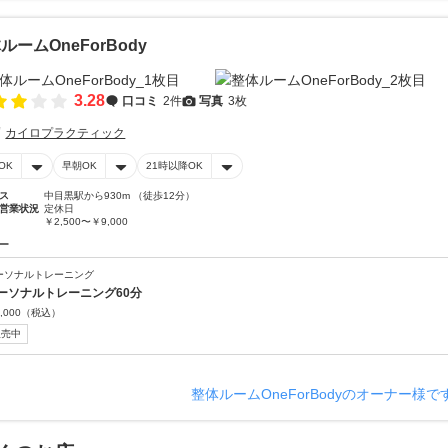
ルームOneForBody
3.28
口コミ
2件
写真
3枚
カイロプラクティック
OK
早朝OK
21時以降OK
ス
中目黒駅から930m （徒歩12分）
営業状況
定休日
￥2,500〜￥9,000
ー
ーソナルトレーニング
ーソナルトレーニング60分
,000
（税込）
販売中
整体ルームOneForBodyのオーナー様で