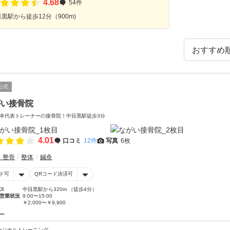
4.68
54件
黒駅から徒歩12分（900m)
公式
がい接骨院
本代表トレーナーの接骨院！中目黒駅徒歩3分
4.01
口コミ
12件
写真
6枚
・整骨
整体
鍼灸
ド可
QRコード決済可
ス
中目黒駅から320m （徒歩4分）
営業状況
9:00〜15:00
￥2,000〜￥9,900
ー
ーソナルトレーニング