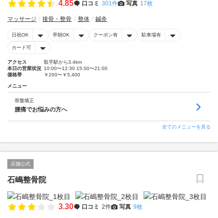
4.85
口コミ
301件
写真
17枚
マッサージ
接骨・整骨
整体
鍼灸
日祝OK
早朝OK
クーポン有
駐車場有
カード可
アクセス
取手駅から3.4km
本日の営業状況
10:00〜12:30 15:00〜21:00
価格帯
￥200〜￥5,400
メニュー
骨盤矯正
腰痛でお悩みの方へ
全てのメニューを見る
店舗公式
石嶋整骨院
3.30
口コミ
2件
写真
9枚