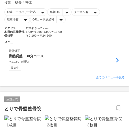
接骨・整骨
整体
配達・デリバリー対応
早朝OK
クーポン有
駐車場有
QRコード決済可
アクセス
取手駅から2.7km
本日の営業状況
8:00〜12:00 13:30〜19:00
価格帯
￥2,160〜￥24,200
メニュー
骨盤矯正
骨盤調整 30分コース
￥
2,160
（税込）
販売中
全てのメニューを見る
店舗公式
とりで骨盤整骨院