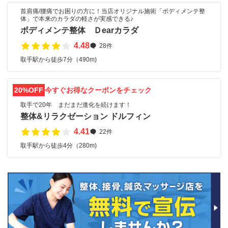
首肩痛/腰痛でお困りの方に！当店オリジナル施術「ボディメンテ整
体」で本来のカラダの軽さが実感できる♪
ボディメンテ整体 Ｄearカラダ
4.48
28件
取手駅から徒歩7分（490m)
20%OFF
今すぐお得なクーポンをチェック
取手で20年 まだまだ進化を続けます！
整体&リラクゼーション ドルフィン
4.41
22件
取手駅から徒歩4分（280m)