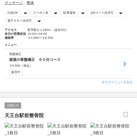
マッサージ
整体
日祝OK
クーポン有
駐車場有
QRコード決済可
電子マネー決済可
アクセス
取手駅から180m （徒歩3分）
本日の営業状況
10:00〜18:00
価格帯
￥3,980〜￥9,300
メニュー
骨盤矯正
産後の骨盤矯正 ６０分コース
￥
6,600
（税込）
販売中
全てのメニューを見る
店舗公式
天王台駅前整骨院