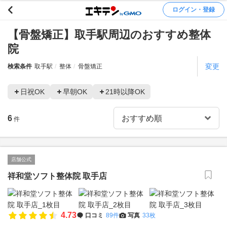
ログイン・登録
【骨盤矯正】取手駅周辺のおすすめ整体
院
変更
検索条件
取手駅
整体
骨盤矯正
日祝OK
早朝OK
21時以降OK
6
件
店舗公式
祥和堂ソフト整体院 取手店
4.73
口コミ
89件
写真
33枚