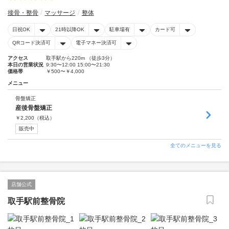
接骨・整骨
マッサージ
整体
日祝OK
21時以降OK
駐車場有
カード可
QRコード決済可
電子マネー決済可
アクセス
取手駅から220m （徒歩3分）
本日の営業状況
9:30〜12:00 15:00〜21:30
価格帯
￥500〜￥4,000
メニュー
骨盤矯正
産後骨盤矯正
￥
2,200
（税込）
販売中
全てのメニューを見る
店舗公式
取手駅前整骨院