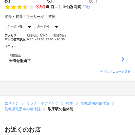
3.51
口コミ
3件
写真
28枚
接骨・整骨
マッサージ
整体
クーポン有
カード可
アクセス
取手駅から340m （徒歩5分）
本日の営業状況
9:30〜13:00 15:00〜20:30
メニュー
骨盤矯正
全身骨盤矯正
全てのメニューを見る
エキテン
リラク・ボディケア
整体
茨城県内の整体院
茨城県取手市の整体院
取手駅の整体院
お近くのお店