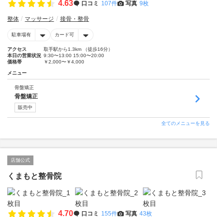
4.63
口コミ
107件
写真
9枚
整体
マッサージ
接骨・整骨
駐車場有
カード可
アクセス
取手駅から1.3km （徒歩16分）
本日の営業状況
9:30〜13:00 15:00〜20:00
価格帯
￥2,000〜￥4,000
メニュー
骨盤矯正
骨盤矯正
販売中
全てのメニューを見る
店舗公式
くまもと整骨院
4.70
口コミ
155件
写真
43枚