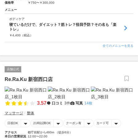
価格帯
￥750〜￥300,000
メニュー
ボディケア
寝ているだけで、ダイエット？筋トレ？怪我予防？その名も「楽
トレ」
￥
4,400
（税込）
全てのメニューを見る
店舗公式
Re.Ra.Ku 新宿西口店
3.57
口コミ
3件
写真
14枚
マッサージ
整体
日祝OK
21時以降OK
クーポン有
カード可
アクセス
都庁前駅から460m （徒歩6分）
本日の営業状況
12:00〜22:00