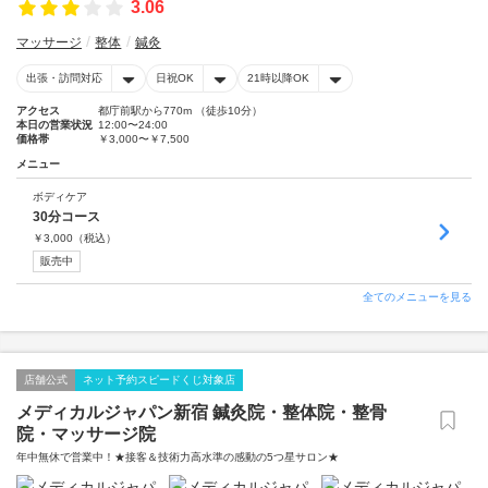
3.06
マッサージ
整体
鍼灸
出張・訪問対応
日祝OK
21時以降OK
アクセス
都庁前駅から770m （徒歩10分）
本日の営業状況
12:00〜24:00
価格帯
￥3,000〜￥7,500
メニュー
ボディケア
30分コース
￥
3,000
（税込）
販売中
全てのメニューを見る
店舗公式
ネット予約スピードくじ対象店
メディカルジャパン新宿 鍼灸院・整体院・整骨
院・マッサージ院
年中無休で営業中！★接客＆技術力高水準の感動の5つ星サロン★