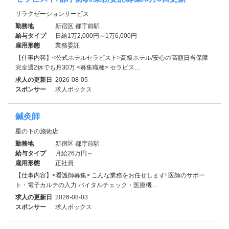
リラクゼーションサービス
勤務地
新宿区 都庁前駅
給与タイプ
日給1万2,000円～1万6,000円
雇用形態
業務委託
【仕事内容】<公式ホテルセラピスト>高級ホテル/安心の高額日当保障
完全週2休でも月30万 <募集職種> セラピス…
求人の更新日
2026-08-05
スポンサー
求人ボックス
鍼灸師
星の下の施術店
勤務地
新宿区 都庁前駅
給与タイプ
月給26万円～
雇用形態
正社員
【仕事内容】<看護師募集> こんな業務をお任せします! 医師のサポー
ト・電子カルテの入力 バイタルチェック・医療機…
求人の更新日
2026-08-03
スポンサー
求人ボックス