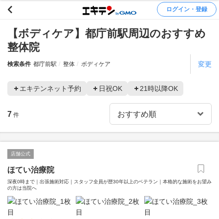
ログイン・登録
【ボディケア】都庁前駅周辺のおすすめ
整体院
変更
検索条件
都庁前駅
整体
ボディケア
エキテンネット予約
日祝OK
21時以降OK
7
件
店舗公式
ほてい治療院
深夜0時まで｜出張施術対応｜スタッフ全員が歴30年以上のベテラン｜本格的な施術をお望み
の方は当院へ