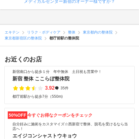
メディカルセンター新宿のオーナー様ですか？
エキテン
リラク・ボディケア
整体
東京都内の整体院
東京都新宿区の整体院
都庁前駅の整体院
お近くのお店
新宿南口から徒歩１分 年中無休 土日祝も営業中！
新宿 整体 ここらぼ整体院
3.92
35件
都庁前駅から徒歩7分（550m)
50%OFF
今すぐお得なクーポンをチェック
自分好みに施術をカスタマイズ☆西新宿で整体、脱毛を受けるなら当
店へ！
エイジコンシャストウキョウ