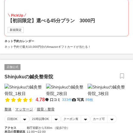
70
PickUp
【初回限定】選べる45分プラン 3000円
新規限定
ネット予約カレンダー
ネット予約で最大10,000円分のAmazonギフトカードが当たる！
店舗公式
Shinjukuの鍼灸整骨院
4.78
口コミ
333件
写真
89枚
整体
マッサージ
接骨・整骨
日祝OK
21時以降OK
クーポン有
カード可
アクセス
都庁前駅から530m （徒歩7分）
本日の営業状況
11:00〜22:00