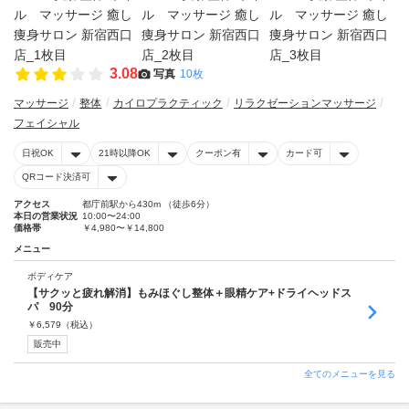
3.08
写真
10枚
マッサージ
整体
カイロプラクティック
リラクゼーションマッサージ
フェイシャル
日祝OK
21時以降OK
クーポン有
カード可
QRコード決済可
アクセス
都庁前駅から430m （徒歩6分）
本日の営業状況
10:00〜24:00
価格帯
￥4,980〜￥14,800
メニュー
ボディケア
【サクッと疲れ解消】もみほぐし整体＋眼精ケア+ドライヘッドス
パ 90分
￥
6,579
（税込）
販売中
全てのメニューを見る