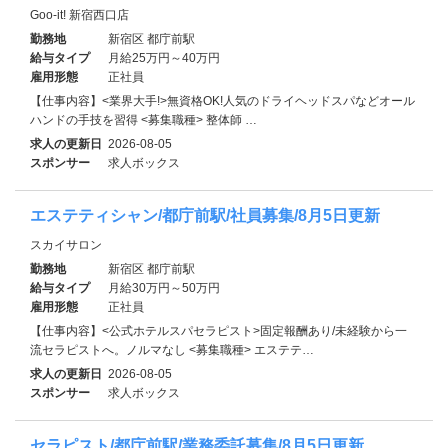
Goo-it! 新宿西口店
勤務地
新宿区 都庁前駅
給与タイプ
月給25万円～40万円
雇用形態
正社員
【仕事内容】<業界大手!>無資格OK!人気のドライヘッドスパなどオール
ハンドの手技を習得 <募集職種> 整体師 …
求人の更新日
2026-08-05
スポンサー
求人ボックス
エステティシャン/都庁前駅/社員募集/8月5日更新
スカイサロン
勤務地
新宿区 都庁前駅
給与タイプ
月給30万円～50万円
雇用形態
正社員
【仕事内容】<公式ホテルスパセラピスト>固定報酬あり/未経験から一
流セラピストへ。ノルマなし <募集職種> エステテ…
求人の更新日
2026-08-05
スポンサー
求人ボックス
セラピスト/都庁前駅/業務委託募集/8月5日更新