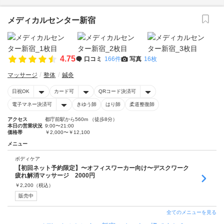
メディカルセンター新宿
4.75
口コミ
166件
写真
16枚
マッサージ
整体
鍼灸
日祝OK
カード可
QRコード決済可
電子マネー決済可
きゆう師
はり師
柔道整復師
アクセス
都庁前駅から560m （徒歩8分）
本日の営業状況
9:00〜21:00
価格帯
￥2,000〜￥12,100
メニュー
ボディケア
【初回ネット予約限定】〜オフィスワーカー向け〜デスクワーク
疲れ解消マッサージ 2000円
￥
2,200
（税込）
販売中
全てのメニューを見る