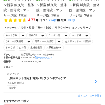
4.77
口コミ
274件
写真
139枚
マッサージ
接骨・整骨
整体
鍼灸
リラクゼーションマッサージ
ネット予約
日祝OK
クーポン有
カード可
QRコード決済可
電子マネー決済可
あん摩マッサージ指圧師
きゆう師
はり師
柔道整復師
お子様連れOK
アクセス
都庁前駅から570m （徒歩8分）
本日の営業状況
9:00〜21:00
予約空きあり
価格帯
￥2,000〜￥22,000
メニュー
ボディケア
【初回ネット限定】電気バリブラシボディケア
￥
4,400
（税込）
販売中
全てのメニューを見る
おすすめのクーポン