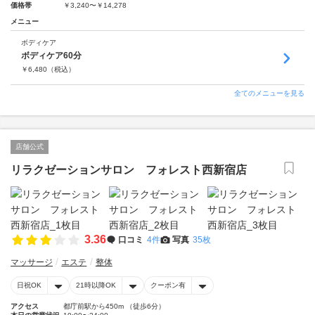
価格帯
￥3,240〜￥14,278
メニュー
ボディケア
ボディケア60分
￥
6,480
（税込）
全てのメニューを見る
店舗公式
リラクゼーションサロン フォレスト西新宿店
3.36
口コミ
4件
写真
35枚
マッサージ
エステ
整体
日祝OK
21時以降OK
クーポン有
アクセス
都庁前駅から450m （徒歩6分）