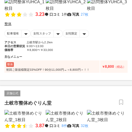
3.23
口コミ
1件
写真
27枚
整体
駐車場有
女性スタッフ
女性限定
アクセス
土岐市駅から2.2km
本日の営業状況
9:00〜13:00
価格帯
￥8,800〜￥33,000
主なメニュー
整体
8,800
￥
（税込）
初回ご新規様限定33%OFF！90分11,000円→＜8,800円＞！！
店舗公式
土岐市整体めぐりん堂
3.87
口コミ
8件
写真
32枚