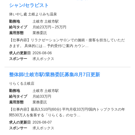
シャン/セラピスト
体いやし處 土岐よりみち温泉
勤務地
土岐市 土岐市駅
給与タイプ
月給23万円～25万円
雇用形態
業務委託
【仕事内容】リラクゼーションサロンでの施術・接客を担当していただ
きます。 具体的には… 予約受付/ご案内 カウン…
求人の更新日
2026-08-06
スポンサー
求人ボックス
整体師/土岐市駅/業務委託募集/8月7日更新
りらくる土岐店
勤務地
土岐市 土岐市駅
給与タイプ
月給33万円
雇用形態
業務委託
【仕事内容】最高3,510円(60分) 平均月収33万円!国内トップクラスの年
間530万人を集客する「りらくる」のセラ…
求人の更新日
2026-08-07
スポンサー
求人ボックス