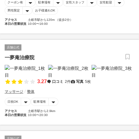
クーポン有
駐車場有
女性スタッフ
女性歓迎
男性限定
お子様連れOK
アクセス
土岐市駅から120m （徒歩2分）
本日の営業状況
10:00〜16:00
店舗公式
一夢庵治療院
3.27
口コミ
2件
写真
5枚
マッサージ
整体
日祝OK
駐車場有
アクセス
土岐市駅から2.9km
本日の営業状況
10:00〜20:30
店舗公式