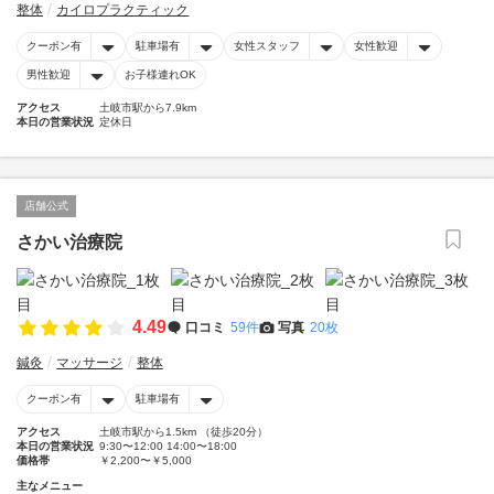
整体
カイロプラクティック
クーポン有
駐車場有
女性スタッフ
女性歓迎
男性歓迎
お子様連れOK
アクセス
土岐市駅から7.9km
本日の営業状況
定休日
店舗公式
さかい治療院
4.49
口コミ
59件
写真
20枚
鍼灸
マッサージ
整体
クーポン有
駐車場有
アクセス
土岐市駅から1.5km （徒歩20分）
本日の営業状況
9:30〜12:00 14:00〜18:00
価格帯
￥2,200〜￥5,000
主なメニュー