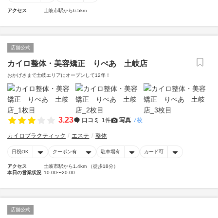
アクセス
土岐市駅から6.5km
店舗公式
カイロ整体・美容矯正 りぺあ 土岐店
おかげさまで土岐エリアにオープンして12年！
3.23
口コミ
1件
写真
7枚
カイロプラクティック
エステ
整体
日祝OK
クーポン有
駐車場有
カード可
アクセス
土岐市駅から1.4km （徒歩18分）
本日の営業状況
10:00〜20:00
店舗公式