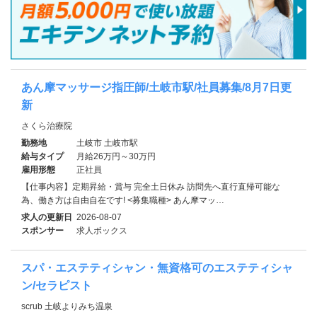
あん摩マッサージ指圧師/土岐市駅/社員募集/8月7日更
新
さくら治療院
勤務地
土岐市 土岐市駅
給与タイプ
月給26万円～30万円
雇用形態
正社員
【仕事内容】定期昇給・賞与 完全土日休み 訪問先へ直行直帰可能な
為、働き方は自由自在です! <募集職種> あん摩マッ…
求人の更新日
2026-08-07
スポンサー
求人ボックス
スパ・エステティシャン・無資格可のエステティシャ
ン/セラピスト
scrub 土岐よりみち温泉