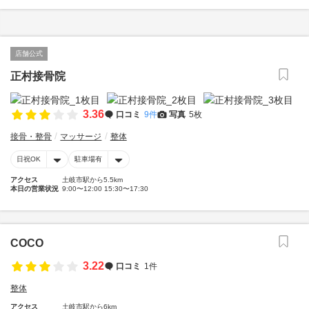
店舗公式
正村接骨院
3.36
口コミ
9件
写真
5枚
接骨・整骨
マッサージ
整体
日祝OK
駐車場有
アクセス
土岐市駅から5.5km
本日の営業状況
9:00〜12:00 15:30〜17:30
COCO
3.22
口コミ
1件
整体
アクセス
土岐市駅から6km