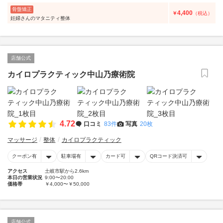
骨盤矯正
4,400
￥
（税込）
妊婦さんのマタニティ整体
店舗公式
カイロプラクティック中山乃療術院
4.72
口コミ
83件
写真
20枚
マッサージ
整体
カイロプラクティック
クーポン有
駐車場有
カード可
QRコード決済可
アクセス
土岐市駅から2.6km
本日の営業状況
9:00〜20:00
価格帯
￥4,000〜￥50,000
店舗公式