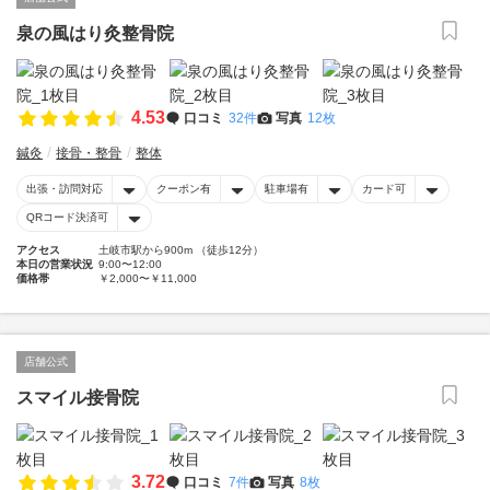
泉の風はり灸整骨院
4.53
口コミ
32件
写真
12枚
鍼灸
接骨・整骨
整体
出張・訪問対応
クーポン有
駐車場有
カード可
QRコード決済可
アクセス
土岐市駅から900m （徒歩12分）
本日の営業状況
9:00〜12:00
価格帯
￥2,000〜￥11,000
店舗公式
スマイル接骨院
3.72
口コミ
7件
写真
8枚