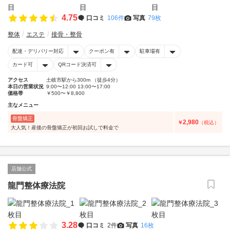
4.75
口コミ
106件
写真
79枚
整体
エステ
接骨・整骨
配達・デリバリー対応
クーポン有
駐車場有
カード可
QRコード決済可
アクセス
土岐市駅から300m （徒歩4分）
本日の営業状況
9:00〜12:00 13:00〜17:00
価格帯
￥500〜￥8,800
主なメニュー
骨盤矯正
2,980
￥
（税込）
大人気！産後の骨盤矯正が初回お試しで料金で
店舗公式
龍門整体療法院
3.28
口コミ
2件
写真
16枚