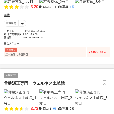
3.20
口コミ
1件
写真
7枚
整体
駐車場有
アクセス
土岐市駅から5.4km
本日の営業状況
9:00〜19:00
価格帯
￥6,000〜￥9,000
主なメニュー
骨盤矯正
6,000
￥
（税込）
江奈整体の骨盤矯正
店舗公式
骨盤矯正専門 ウェルネス土岐院
3.73
口コミ
6件
写真
6枚