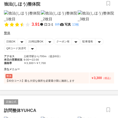
弛法(しほう)整体院
3.91
口コミ
8件
写真
13枚
整体
日祝OK
21時以降OK
クーポン有
駐車場有
QRコード決済可
アクセス
土岐市駅から700m （徒歩9分）
本日の営業状況
9:00〜22:00
価格帯
￥3,300〜￥7,700
主なメニュー
整体
3,300
￥
（税込）
【30分コース】最も大切な個所を必要最小限に施術します
店舗公式
訪問整体YUHCA