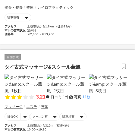
接骨・整骨
整体
カイロプラクティック
駐車場有
アクセス
土岐市駅から1.8km （徒歩23分）
本日の営業状況
定休日
価格帯
￥2,000〜￥13,200
店舗公式
タイ古式マッサージ&スクール薫風
3.21
口コミ
1件
写真
11枚
マッサージ
エステ
整体
日祝OK
クーポン有
駐車場有
アクセス
土岐市駅から310m （徒歩4分）
本日の営業状況
10:00〜19:30