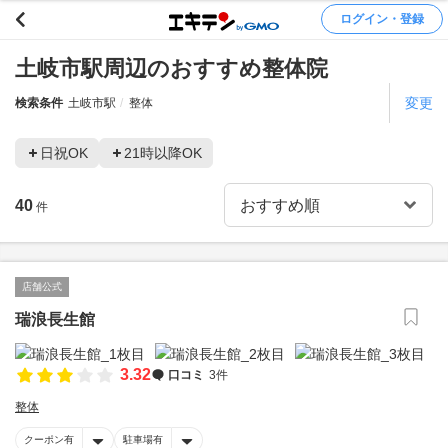
ログイン・登録
土岐市駅周辺のおすすめ整体院
変更
検索条件
土岐市駅
整体
日祝OK
21時以降OK
40
件
店舗公式
瑞浪長生館
3.32
口コミ
3件
整体
クーポン有
駐車場有