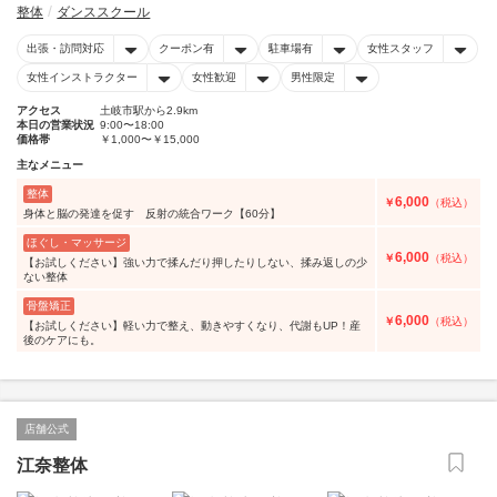
整体
ダンススクール
出張・訪問対応
クーポン有
駐車場有
女性スタッフ
女性インストラクター
女性歓迎
男性限定
アクセス
土岐市駅から2.9km
本日の営業状況
9:00〜18:00
価格帯
￥1,000〜￥15,000
主なメニュー
整体
6,000
￥
（税込）
身体と脳の発達を促す 反射の統合ワーク【60分】
ほぐし・マッサージ
6,000
￥
（税込）
【お試しください】強い力で揉んだり押したりしない、揉み返しの少
ない整体
骨盤矯正
6,000
￥
（税込）
【お試しください】軽い力で整え、動きやすくなり、代謝もUP！産
後のケアにも。
店舗公式
江奈整体