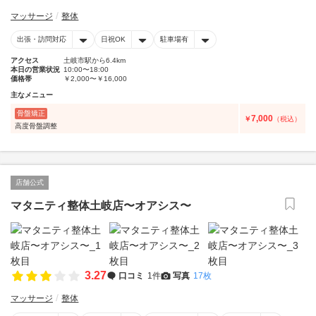
マッサージ
整体
出張・訪問対応
日祝OK
駐車場有
アクセス
土岐市駅から6.4km
本日の営業状況
10:00〜18:00
価格帯
￥2,000〜￥16,000
主なメニュー
骨盤矯正
7,000
￥
（税込）
高度骨盤調整
店舗公式
マタニティ整体土岐店〜オアシス〜
3.27
口コミ
1件
写真
17枚
マッサージ
整体