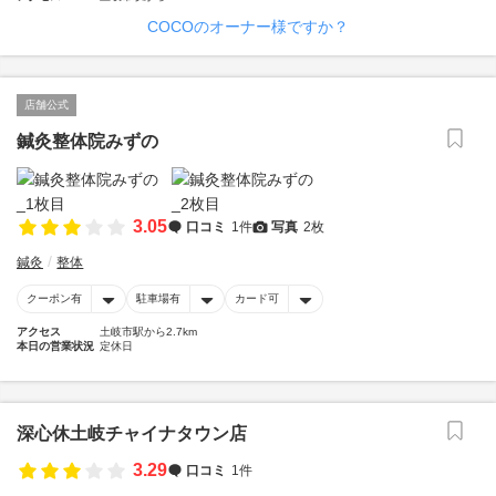
COCOのオーナー様ですか？
店舗公式
鍼灸整体院みずの
3.05
口コミ
1件
写真
2枚
鍼灸
整体
クーポン有
駐車場有
カード可
アクセス
土岐市駅から2.7km
本日の営業状況
定休日
深心休土岐チャイナタウン店
3.29
口コミ
1件