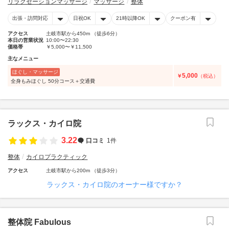
リラクゼーションマッサージ
マッサージ
整体
出張・訪問対応
日祝OK
21時以降OK
クーポン有
アクセス
土岐市駅から450m （徒歩6分）
本日の営業状況
10:00〜22:30
価格帯
￥5,000〜￥11,500
主なメニュー
ほぐし・マッサージ
5,000
￥
（税込）
全身もみほぐし 50分コース＋交通費
ラックス・カイロ院
3.22
口コミ
1件
整体
カイロプラクティック
アクセス
土岐市駅から200m （徒歩3分）
ラックス・カイロ院のオーナー様ですか？
整体院 Fabulous