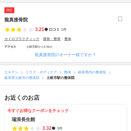
閉店
龍真接骨院
3.21
口コミ
1件
カイロプラクティック
接骨・整骨
整体
アクセス
土岐市駅から6.6km
龍真接骨院のオーナー様ですか？
エキテン
リラク・ボディケア
整体
岐阜県内の整体院
岐阜県土岐市の整体院
土岐市駅の整体院
お近くのお店
今すぐお得なクーポンをチェック
瑞浪長生館
3.32
3件