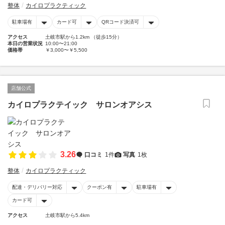
整体
カイロプラクティック
駐車場有
カード可
QRコード決済可
アクセス
土岐市駅から1.2km （徒歩15分）
本日の営業状況
10:00〜21:00
価格帯
￥3,000〜￥5,500
店舗公式
カイロプラクテイック サロンオアシス
3.26
口コミ
1件
写真
1枚
整体
カイロプラクティック
配達・デリバリー対応
クーポン有
駐車場有
カード可
アクセス
土岐市駅から5.4km