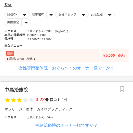
整体
日祝OK
駐車場有
女性スタッフ
女性歓迎
男性限定
アクセス
土岐市駅から320m （徒歩4分）
本日の営業状況
10:00〜21:00
価格帯
￥5,000〜￥6,000
主なメニュー
整体
5,000
￥
（税込）
🌷新規おためし整体🌷
女性専門整体院 おぐら〜くのオーナー様ですか？
中島治療院
3.22
口コミ
1件
マッサージ
整体
カイロプラクティック
アクセス
土岐市駅から6.5km
中島治療院のオーナー様ですか？