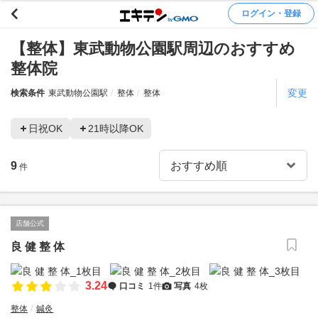
ログイン・登録
【整体】東武動物公園駅周辺のおすすめ
整体院
変更
検索条件
東武動物公園駅
整体
整体
日祝OK
21時以降OK
9
件
店舗公式
良 健 整 体
3.24
口コミ
1件
写真
4枚
整体
鍼灸