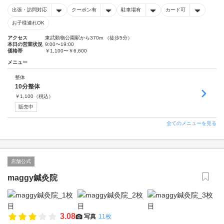
出張・訪問対応
クーポン有
駐車場有
カード可
お子様連れOK
アクセス
東武動物公園駅から370m （徒歩5分）
本日の営業状況
9:00〜19:00
価格帯
￥1,100〜￥6,600
メニュー
整体
10分整体
￥
1,100
（税込）
販売中
全てのメニューを見る
店舗公式
maggy鍼灸院
3.08
写真
11枚