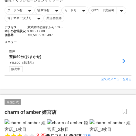
整体
リラクゼーションマッサージ
クーポン有
駐車場有
カード可
QRコード決済可
電子マネー決済可
柔道整復師
アクセス
東武動物公園駅から3.2km
本日の営業状況
9:00〜17:00
価格帯
￥3,500〜￥8,497
メニュー
整体
整体60分(おまかせ)
￥
5,800
（非課税）
販売中
全てのメニューを見る
店舗公式
charm of amber 姫宮店
3.25
口コミ
1件
写真
13枚