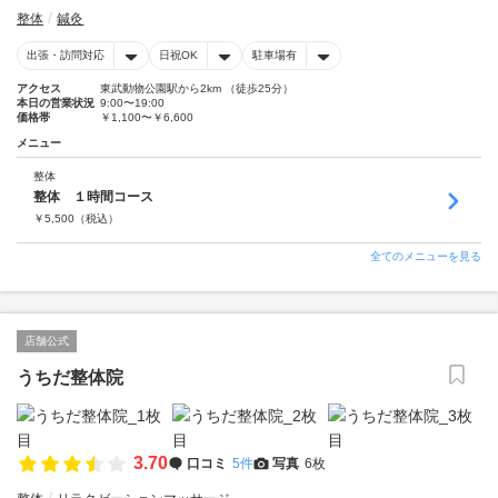
整体
鍼灸
出張・訪問対応
日祝OK
駐車場有
アクセス
東武動物公園駅から2km （徒歩25分）
本日の営業状況
9:00〜19:00
価格帯
￥1,100〜￥6,600
メニュー
整体
整体 １時間コース
￥
5,500
（税込）
全てのメニューを見る
店舗公式
うちだ整体院
3.70
口コミ
5件
写真
6枚