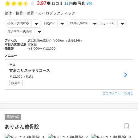
3.97
口コミ
11件
写真
9枚
整体
接骨・整骨
カイロプラクティック
出張・訪問対応
日祝OK
21時以降OK
カード可
電子マネー決済可
アクセス
東武動物公園駅から960m （徒歩12分）
本日の営業状況
定休日
価格帯
￥3,000〜￥12,000
メニュー
整体
首肩こりスッキリコース
￥
12,000
（税込）
販売中
全てのメニューを見る
店舗公式
ありさん整骨院