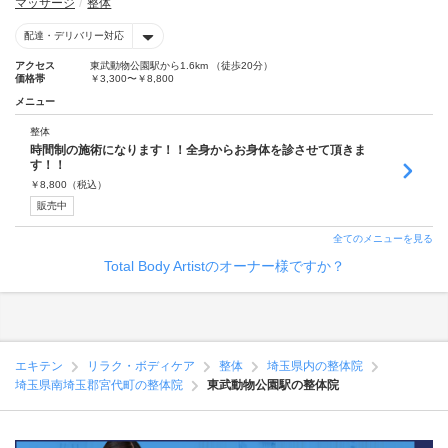
マッサージ
整体
配達・デリバリー対応
アクセス
東武動物公園駅から1.6km （徒歩20分）
価格帯
￥3,300〜￥8,800
メニュー
整体
時間制の施術になります！！全身からお身体を診させて頂きま
す！！
￥
8,800
（税込）
販売中
全てのメニューを見る
Total Body Artistのオーナー様ですか？
エキテン
リラク・ボディケア
整体
埼玉県内の整体院
埼玉県南埼玉郡宮代町の整体院
東武動物公園駅の整体院