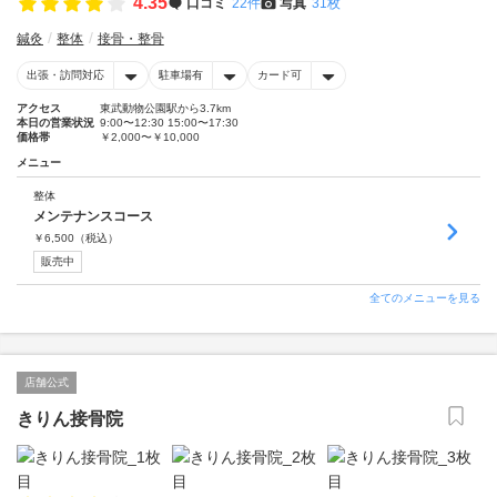
4.35
口コミ
22件
写真
31枚
鍼灸
整体
接骨・整骨
出張・訪問対応
駐車場有
カード可
アクセス
東武動物公園駅から3.7km
本日の営業状況
9:00〜12:30 15:00〜17:30
価格帯
￥2,000〜￥10,000
メニュー
整体
メンテナンスコース
￥
6,500
（税込）
販売中
全てのメニューを見る
店舗公式
きりん接骨院