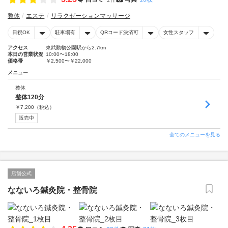
整体
エステ
リラクゼーションマッサージ
日祝OK
駐車場有
QRコード決済可
女性スタッフ
アクセス
東武動物公園駅から2.7km
本日の営業状況
10:00〜18:00
価格帯
￥2,500〜￥22,000
メニュー
整体
整体120分
￥
7,200
（税込）
販売中
全てのメニューを見る
店舗公式
なないろ鍼灸院・整骨院