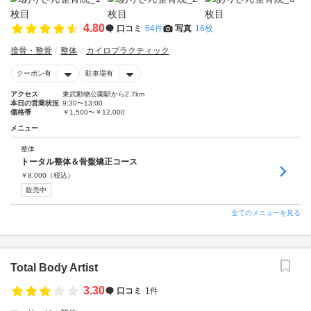
4.80
口コミ
64件
写真
16枚
接骨・整骨
整体
カイロプラクティック
クーポン有
駐車場有
アクセス
東武動物公園駅から2.7km
本日の営業状況
9:30〜13:00
価格帯
￥1,500〜￥12,000
メニュー
整体
トータル整体＆骨盤矯正コース
￥
8,000
（税込）
販売中
全てのメニューを見る
Total Body Artist
3.30
口コミ
1件