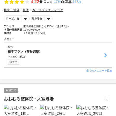
4.22
口コミ
17件
写真
177枚
接骨・整骨
整体
カイロプラクティック
クーポン有
駐車場有
アクセス
東武動物公園駅から950m （徒歩12分）
本日の営業状況
10:00〜16:00
価格帯
￥1,000〜￥5,500
メニュー
整体
根本プラン（背骨調整）
￥
3,850
（税込）
販売中
全てのメニューを見る
店舗公式
おおむろ整体院・大室道場