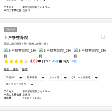
アクセス
東武宇都宮駅から4.3km
本日の営業状況
定休日
店舗公式
上戸祭整骨院
最新の施術機器と高い技術力が持ち味！
4.69
口コミ
45件
写真
19枚
接骨・整骨
整体
早朝OK
駐車場有
カード可
QRコード決済可
電子マネー決済可
アクセス
東武宇都宮駅から4.9km
本日の営業状況
定休日
価格帯
￥600〜￥3,850