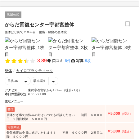
店舗公式
からだ回復センター宇都宮整体
整体はじめて２０年目 腰痛・膝痛の整体院
3.89
口コミ
6件
写真
9枚
整体
カイロプラクティック
日祝OK
駐車場有
アクセス
東武宇都宮駅から1.6km （徒歩21分）
本日の営業状況
9:00〜21:00
主なメニュー
整体
5,000
￥
（税込）
腰痛ひざ痛でお悩みの方はいつでも相談ください 初回 ６０００
円 ２回目以降 ５０００円
骨盤矯正
5,000
￥
（税込）
骨盤矯正は全員に施術いたします！ 初回 ６０００円 ２回目以
降 ５０００円