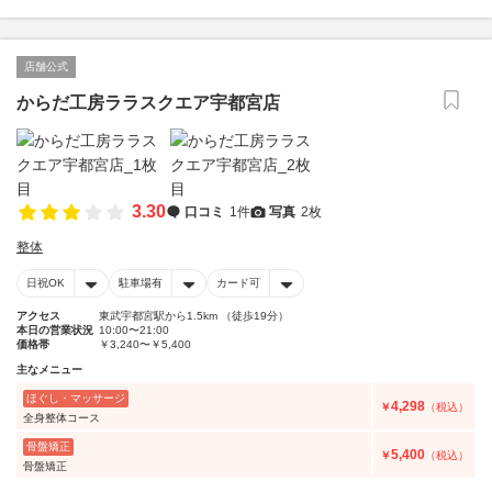
店舗公式
からだ工房ララスクエア宇都宮店
3.30
口コミ
1件
写真
2枚
整体
日祝OK
駐車場有
カード可
アクセス
東武宇都宮駅から1.5km （徒歩19分）
本日の営業状況
10:00〜21:00
価格帯
￥3,240〜￥5,400
主なメニュー
ほぐし・マッサージ
4,298
￥
（税込）
全身整体コース
骨盤矯正
5,400
￥
（税込）
骨盤矯正