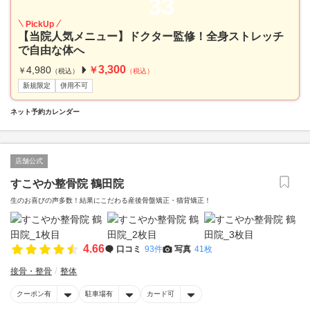
33
PickUp
【当院人気メニュー】ドクター監修！全身ストレッチ
で自由な体へ
3,300
4,980
￥
￥
（税込）
（税込）
新規限定
併用不可
ネット予約カレンダー
店舗公式
すこやか整骨院 鶴田院
生のお喜びの声多数！結果にこだわる産後骨盤矯正・猫背矯正！
4.66
口コミ
93件
写真
41枚
接骨・整骨
整体
クーポン有
駐車場有
カード可