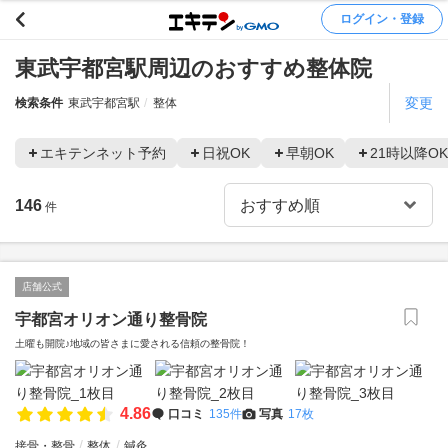
ログイン・登録
東武宇都宮駅周辺のおすすめ整体院
変更
検索条件
東武宇都宮駅
整体
エキテンネット予約
日祝OK
早朝OK
21時以降OK
146
件
店舗公式
宇都宮オリオン通り整骨院
土曜も開院♪地域の皆さまに愛される信頼の整骨院！
4.86
口コミ
135件
写真
17枚
接骨・整骨
整体
鍼灸