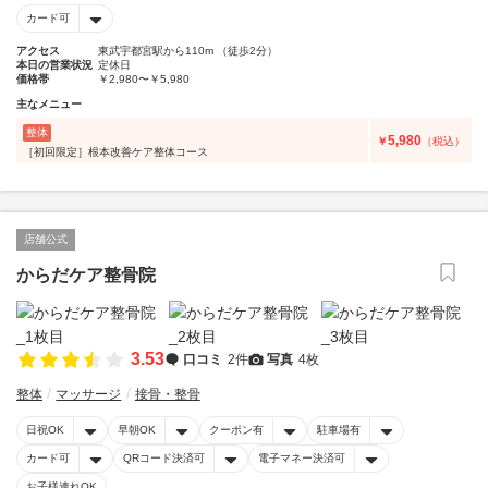
カード可
アクセス
東武宇都宮駅から110m （徒歩2分）
本日の営業状況
定休日
価格帯
￥2,980〜￥5,980
主なメニュー
整体
5,980
￥
（税込）
［初回限定］根本改善ケア整体コース
店舗公式
からだケア整骨院
3.53
口コミ
2件
写真
4枚
整体
マッサージ
接骨・整骨
日祝OK
早朝OK
クーポン有
駐車場有
カード可
QRコード決済可
電子マネー決済可
お子様連れOK