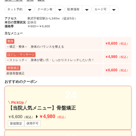
ネット予約
クーポン有
駐車場有
カード可
アクセス
東武宇都宮駅から340m （徒歩5分）
本日の営業状況
定休日
価格帯
￥600〜￥6,600
主なメニュー
整体
6,600
￥
（税込）
～矯正・整体～ 身体のバランスを整える
ほぐし・マッサージ
4,980
￥
（税込）
～ストレッチ～ 身体が硬い方・しっかりストレッチしたい方！
骨盤矯正
6,600
￥
（税込）
産後骨盤矯正
おすすめのクーポン
24
PickUp
【当院人気メニュー】骨盤矯正
4,980
6,600
￥
￥
（税込）
（税込）
新規限定
併用不可