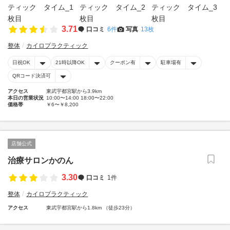
3.71
口コミ
6件
写真
13枚
整体
カイロプラクティック
日祝OK
21時以降OK
クーポン有
駐車場有
QRコード決済可
アクセス
東武宇都宮駅から3.9km
本日の営業状況
10:00〜14:00 18:00〜22:00
価格帯
￥6〜￥8,200
店舗公式
治療サロンかのん
3.30
口コミ
1件
整体
カイロプラクティック
アクセス
東武宇都宮駅から1.8km （徒歩23分）