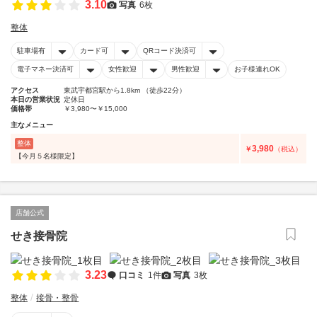
3.10
写真
6枚
整体
駐車場有
カード可
QRコード決済可
電子マネー決済可
女性歓迎
男性歓迎
お子様連れOK
アクセス
東武宇都宮駅から1.8km （徒歩22分）
本日の営業状況
定休日
価格帯
￥3,980〜￥15,000
主なメニュー
整体
3,980
￥
（税込）
【今月５名様限定】
店舗公式
せき接骨院
3.23
口コミ
1件
写真
3枚
整体
接骨・整骨