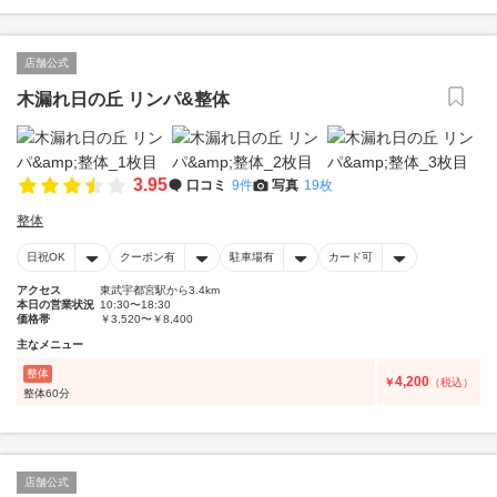
店舗公式
木漏れ日の丘 リンパ&整体
3.95
口コミ
9件
写真
19枚
整体
日祝OK
クーポン有
駐車場有
カード可
アクセス
東武宇都宮駅から3.4km
本日の営業状況
10:30〜18:30
価格帯
￥3,520〜￥8,400
主なメニュー
整体
4,200
￥
（税込）
整体60分
店舗公式