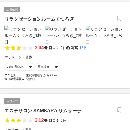
店舗公式
リラクゼーションルームくつろぎ
3.44
口コミ
2件
写真
16枚
マッサージ
整体
21時以降OK
駐車場有
アクセス
東武宇都宮駅から3.6km
本日の営業状況
定休日
店舗公式
エステサロン SAMSARA サムサーラ
3.12
口コミ
1件
マッサージ
整体