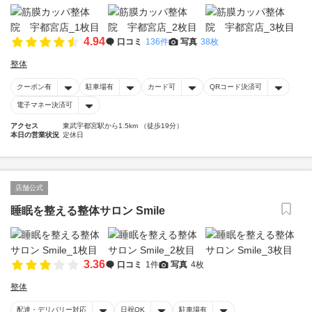
4.94
口コミ
136件
写真
38枚
整体
クーポン有
駐車場有
カード可
QRコード決済可
電子マネー決済可
アクセス
東武宇都宮駅から1.5km （徒歩19分）
本日の営業状況
定休日
店舗公式
睡眠を整える整体サロン Smile
3.36
口コミ
1件
写真
4枚
整体
配達・デリバリー対応
日祝OK
駐車場有