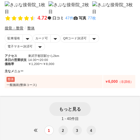
4.72
口コミ
47件
写真
77枚
接骨・整骨
整体
駐車場有
カード可
QRコード決済可
電子マネー決済可
アクセス
東武宇都宮駅から2km
本日の営業状況
14:30〜20:00
価格帯
￥1,200〜￥8,000
主なメニュー
整体
6,000
￥
（非課税）
一般施術(整体コース)
もっと見る
1 - 40件目
1
2
3
4