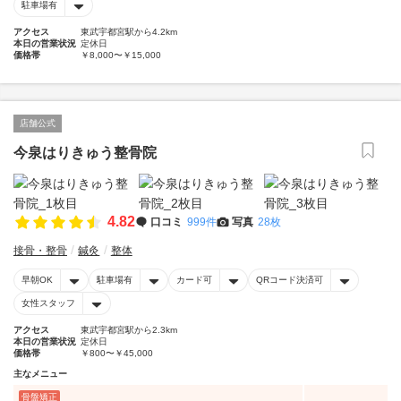
駐車場有
アクセス
東武宇都宮駅から4.2km
本日の営業状況
定休日
価格帯
￥8,000〜￥15,000
店舗公式
今泉はりきゅう整骨院
4.82
口コミ
999件
写真
28枚
接骨・整骨
鍼灸
整体
早朝OK
駐車場有
カード可
QRコード決済可
女性スタッフ
アクセス
東武宇都宮駅から2.3km
本日の営業状況
定休日
価格帯
￥800〜￥45,000
主なメニュー
骨盤矯正