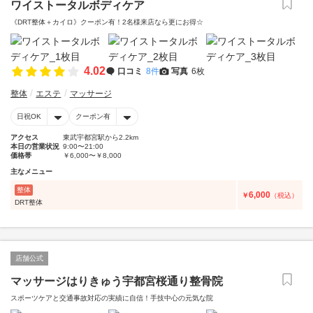
ワイストータルボディケア
《DRT整体＋カイロ》クーポン有！2名様来店なら更にお得☆
4.02
口コミ
8件
写真
6枚
整体
エステ
マッサージ
日祝OK
クーポン有
アクセス
東武宇都宮駅から2.2km
本日の営業状況
9:00〜21:00
価格帯
￥6,000〜￥8,000
主なメニュー
整体
6,000
￥
（税込）
DRT整体
店舗公式
マッサージはりきゅう宇都宮桜通り整骨院
スポーツケアと交通事故対応の実績に自信！手技中心の元気な院