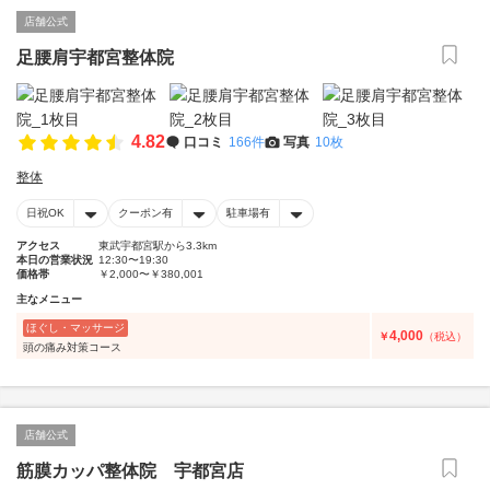
店舗公式
足腰肩宇都宮整体院
4.82
口コミ
166件
写真
10枚
整体
日祝OK
クーポン有
駐車場有
アクセス
東武宇都宮駅から3.3km
本日の営業状況
12:30〜19:30
価格帯
￥2,000〜￥380,001
主なメニュー
ほぐし・マッサージ
4,000
￥
（税込）
頭の痛み対策コース
店舗公式
筋膜カッパ整体院 宇都宮店