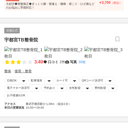
3,700
￥
（税込）
大好評◆骨盤矯正◆ぎっくり腰・寝違え・腰痛・肩こり・ひざ痛など
のお悩みに早期対応！
店舗公式
宇都宮TB整骨院
3.40
口コミ
2件
写真
38枚
整体
接骨・整骨
日祝OK
駐車場有
カード可
QRコード決済可
電子マネー決済可
予約あり
女性歓迎
男性歓迎
お子様連れOK
アクセス
東武宇都宮駅から39m （徒歩1分）
本日の営業状況
10:00〜19:00