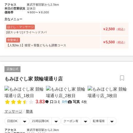
アクセス
東武宇都宮駅から2.5km
本日の営業状況
定休日
価格帯
￥600〜￥8,000
主なメニュー
ほぐし・マッサージ
2,500
￥
（税込）
[頭スッキリ]ドライヘッドスパ
骨盤矯正
5,500
￥
（税込）
【人気No.1】猫背＋骨盤どちらも調整コース
店舗公式
もみほぐし家 競輪場通り店
3.83
口コミ
8件
写真
4枚
マッサージ
整体
日祝OK
21時以降OK
クーポン有
駐車場有
アクセス
東武宇都宮駅から2.3km