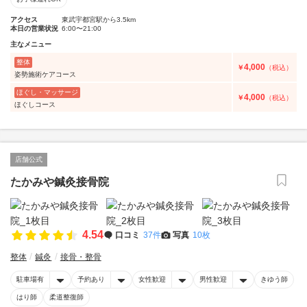
アクセス
東武宇都宮駅から3.5km
本日の営業状況
6:00〜21:00
主なメニュー
整体
4,000
￥
（税込）
姿勢施術ケアコース
ほぐし・マッサージ
4,000
￥
（税込）
ほぐしコース
店舗公式
たかみや鍼灸接骨院
4.54
口コミ
37件
写真
10枚
整体
鍼灸
接骨・整骨
駐車場有
予約あり
女性歓迎
男性歓迎
きゆう師
はり師
柔道整復師