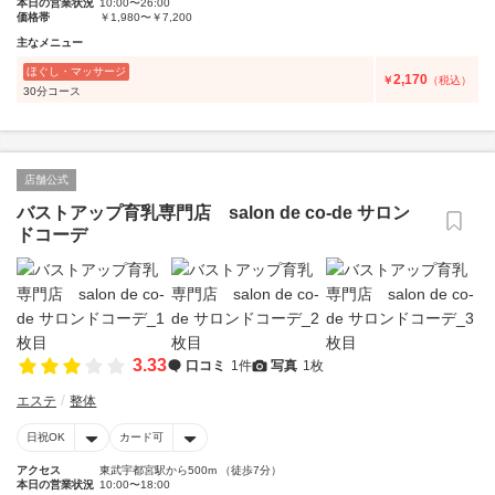
本日の営業状況
10:00〜26:00
価格帯
￥1,980〜￥7,200
主なメニュー
ほぐし・マッサージ
2,170
￥
（税込）
30分コース
店舗公式
バストアップ育乳専門店 salon de co-de サロン
ドコーデ
3.33
口コミ
1件
写真
1枚
エステ
整体
日祝OK
カード可
アクセス
東武宇都宮駅から500m （徒歩7分）
本日の営業状況
10:00〜18:00