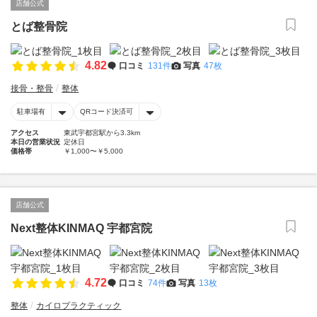
店舗公式
とば整骨院
4.82
口コミ
131件
写真
47枚
接骨・整骨
整体
駐車場有
QRコード決済可
アクセス
東武宇都宮駅から3.3km
本日の営業状況
定休日
価格帯
￥1,000〜￥5,000
店舗公式
Next整体KINMAQ 宇都宮院
4.72
口コミ
74件
写真
13枚
整体
カイロプラクティック