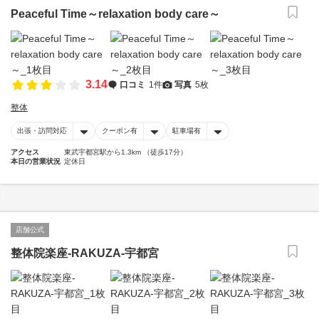
Peaceful Time～relaxation body care～
3.14
口コミ
1件
写真
5枚
整体
出張・訪問対応
クーポン有
駐車場有
アクセス
東武宇都宮駅から1.3km （徒歩17分）
本日の営業状況
定休日
店舗公式
整体院楽座-RAKUZA-宇都宮