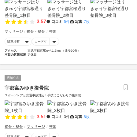
3.57
口コミ
5件
写真
7枚
マッサージ
接骨・整骨
整体
駐車場有
カード可
アクセス
東武宇都宮駅から1.5km （徒歩20分）
本日の営業状況
定休日
店舗公式
宇都宮みゆき接骨院
スポーツケアと交通事故対応！手技にこだわりの接骨院
3.51
口コミ
3件
写真
8枚
接骨・整骨
マッサージ
整体
駐車場有
カード可