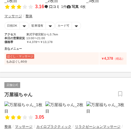
3.16
口コミ
1件
写真
4枚
マッサージ
整体
日祝OK
駐車場有
カード可
アクセス
東武宇都宮駅から3.7km
本日の営業状況
13:00〜21:00
価格帯
￥4,378〜￥13,178
主なメニュー
ほぐし・マッサージ
4,378
￥
（税込）
もみほぐし60分
店舗公式
万屋福ちゃん
3.05
整体
マッサージ
カイロプラクティック
リラクゼーションマッサージ