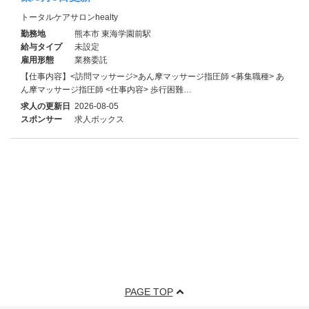
トータルケアサロンhealty
勤務地
熊本市 東海学園前駅
給与タイプ
未設定
雇用形態
業務委託
【仕事内容】<訪問マッサージ>あん摩マッサージ指圧師 <募集職種> あ
ん摩マッサージ指圧師 <仕事内容> 歩行困難…
求人の更新日
2026-08-05
スポンサー
求人ボックス
PAGE TOP