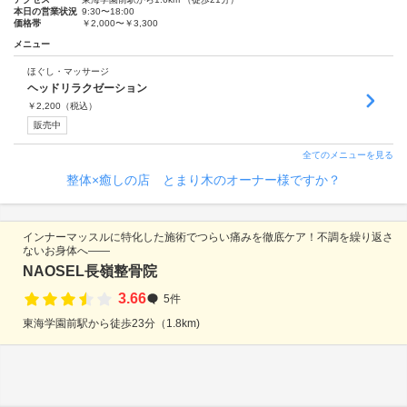
本日の営業状況
9:30〜18:00
価格帯
￥2,000〜￥3,300
メニュー
ほぐし・マッサージ
ヘッドリラクゼーション
￥
2,200
（税込）
販売中
全てのメニューを見る
整体×癒しの店 とまり木のオーナー様ですか？
インナーマッスルに特化した施術でつらい痛みを徹底ケア！不調を繰り返さ
ないお身体へ――
NAOSEL長嶺整骨院
3.66
5件
東海学園前駅から徒歩23分（1.8km)