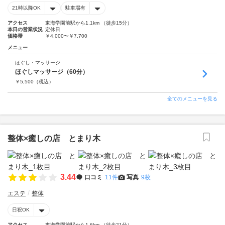
21時以降OK
駐車場有
アクセス
東海学園前駅から1.1km （徒歩15分）
本日の営業状況
定休日
価格帯
￥4,000〜￥7,700
メニュー
ほぐし・マッサージ
ほぐしマッサージ（60分）
￥
5,500
（税込）
全てのメニューを見る
整体×癒しの店 とまり木
3.44
口コミ
11件
写真
9枚
エステ
整体
日祝OK
アクセス
東海学園前駅から1.6km （徒歩21分）