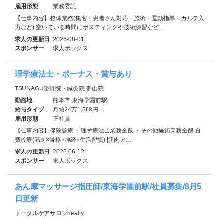
雇用形態
業務委託
【仕事内容】整体業務(集客・患者さん対応・施術・運動指導・カルテ入
力など) 空いている時間にポスティングや技術練習など…
求人の更新日
2026-08-01
スポンサー
求人ボックス
理学療法士・ボーナス・賞与あり
TSUNAGU整骨院・鍼灸院 帯山院
勤務地
熊本市 東海学園前駅
給与タイプ
月給24万1,598円～
雇用形態
正社員
【仕事内容】保険診療 ・理学療法士業務全般 ・その他施術業務全般 自
費診療(筋肉×骨格×神経×生活習慣) [筋肉ア…
求人の更新日
2026-06-12
スポンサー
求人ボックス
あん摩マッサージ指圧師/東海学園前駅/社員募集/8月5
日更新
トータルケアサロンhealty