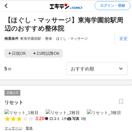
ログイン・登録
【ほぐし・マッサージ】東海学園前駅周
辺のおすすめ整体院
変更
検索条件
東海学園前駅
整体
ほぐし・マッサージ
日祝OK
21時以降OK
5
件
店舗公式
リセット
3.20
口コミ
1件
写真
3枚
マッサージ
整体