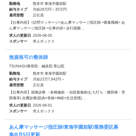
勤務地
熊本市 東海学園前駅
給与タイプ
月給28万円～35万円
雇用形態
正社員
【仕事内容】<訪問マッサージ>あん摩マッサージ指圧師 <募集職種> あ
ん摩マッサージ指圧師 <仕事内容> 歩行困難…
求人の更新日
2026-08-05
スポンサー
求人ボックス
無資格可の整体師
TSUNAGU整骨院・鍼灸院 帯山院
勤務地
熊本市 東海学園前駅
給与タイプ
月給23万7,842円～
雇用形態
正社員
【仕事内容】保険診療 ・各種施術 ・自賠責施術(むち打ち・腰部痛・背
部痛等) 自費診療(筋肉×骨格×神経×生活習慣)…
求人の更新日
2026-08-01
スポンサー
求人ボックス
あん摩マッサージ指圧師/東海学園前駅/業務委託募
集/8月5日更新