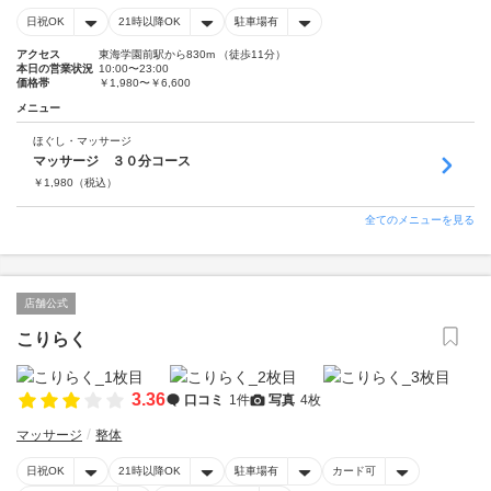
日祝OK
21時以降OK
駐車場有
アクセス
東海学園前駅から830m （徒歩11分）
本日の営業状況
10:00〜23:00
価格帯
￥1,980〜￥6,600
メニュー
ほぐし・マッサージ
マッサージ ３０分コース
￥
1,980
（税込）
全てのメニューを見る
店舗公式
こりらく
3.36
口コミ
1件
写真
4枚
マッサージ
整体
日祝OK
21時以降OK
駐車場有
カード可