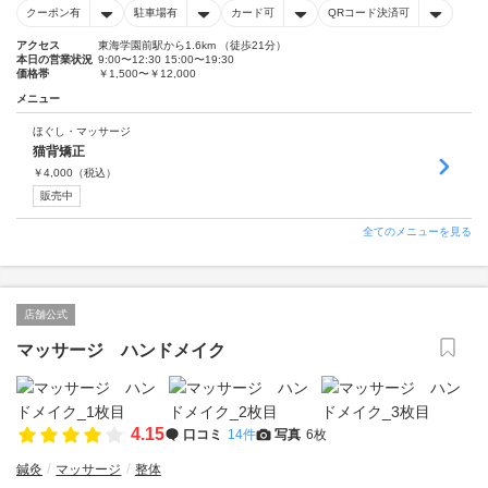
クーポン有
駐車場有
カード可
QRコード決済可
アクセス
東海学園前駅から1.6km （徒歩21分）
本日の営業状況
9:00〜12:30 15:00〜19:30
価格帯
￥1,500〜￥12,000
メニュー
ほぐし・マッサージ
猫背矯正
￥
4,000
（税込）
販売中
全てのメニューを見る
店舗公式
マッサージ ハンドメイク
4.15
口コミ
14件
写真
6枚
鍼灸
マッサージ
整体