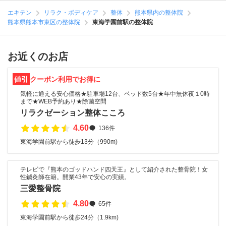
エキテン
リラク・ボディケア
整体
熊本県内の整体院
熊本県熊本市東区の整体院
東海学園前駅の整体院
お近くのお店
値引
クーポン利用でお得に
気軽に通える安心価格★駐車場12台、ベッド数5台★年中無休夜１0時
まで★WEB予約あり★除菌空間
リラクゼーション整体こころ
4.60
136件
東海学園前駅から徒歩13分（990m)
テレビで『熊本のゴッドハンド四天王』として紹介された整骨院！女
性鍼灸師在籍。開業43年で安心の実績。
三愛整骨院
4.80
65件
東海学園前駅から徒歩24分（1.9km)