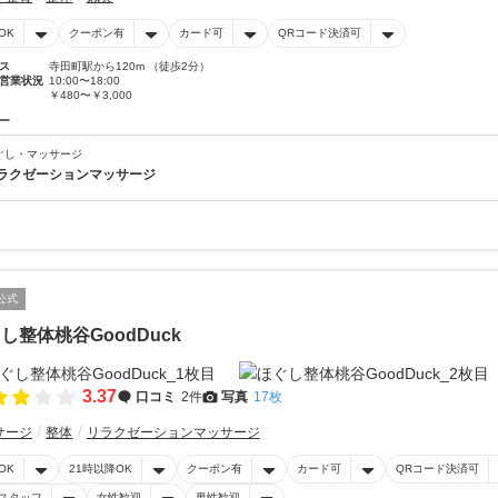
OK
クーポン有
カード可
QRコード決済可
ス
寺田町駅から120m （徒歩2分）
営業状況
10:00〜18:00
￥480〜￥3,000
ー
ぐし・マッサージ
ラクゼーションマッサージ
公式
し整体桃谷GoodDuck
3.37
口コミ
2件
写真
17枚
サージ
整体
リラクゼーションマッサージ
OK
21時以降OK
クーポン有
カード可
QRコード決済可
スタッフ
女性歓迎
男性歓迎