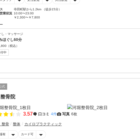
ス
寺田町駅から1.2km （徒歩15分）
営業状況
10:00〜23:00
￥2,300〜￥7,800
ー
ぐし・マッサージ
みほぐし60分
,800
（税込）
受付中
公式
堀整骨院
3.57
口コミ
4件
写真
6枚
・整骨
整体
カイロプラクティック
場有
カード可