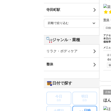
寺田町駅
整体
日祝
アクセ
本日の
ジャンル・業種
価格帯
メニュ
リラク・ボディケア
ほ
☆
整体
日付で探す
店舗
今日
明日
ほ
8/8
8/9
日時
土曜日