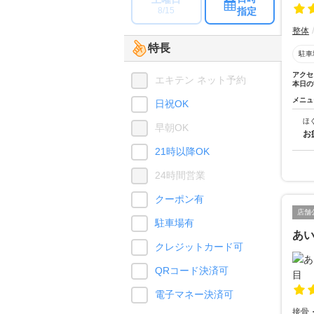
指定
8/15
整体
特長
駐車
アクセ
エキテン ネット予約
本日の
メニュ
日祝OK
ほ
早朝OK
お
21時以降OK
24時間営業
クーポン有
店舗
駐車場有
あ
クレジットカード可
QRコード決済可
電子マネー決済可
接骨