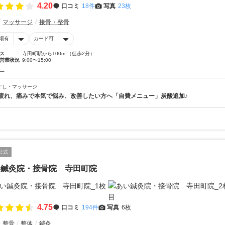
4.20
口コミ
18件
写真
23枚
マッサージ
接骨・整骨
場有
カード可
ス
寺田町駅から100m （徒歩2分）
営業状況
9:00〜15:00
ー
ぐし・マッサージ
疲れ、痛みで本気で悩み、改善したい方へ「自費メニュー」炭酸追加♪
公式
い鍼灸院・接骨院 寺田町院
4.75
口コミ
194件
写真
6枚
・整骨
整体
鍼灸