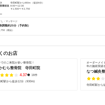
ス
寺田町駅から460m （徒歩6分）
営業状況
9:00〜12:30
￥1,500〜￥2,750
ー
ぐし・マッサージ
身調整約20分（予約制）
,750
（税込）
くのお店
介でのご来院が多い整骨院！
オーダーメイ
年の施術実績
かむら整骨院 寺田町院
なつ鍼灸
4.37
18件
町駅から徒歩12分（930m)
寺田町駅から徒