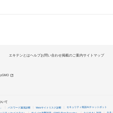
エキテンとは
ヘルプ
お問い合わせ
掲載のご案内
サイトマップ
 byGMO
ついて
セキュリティ相談AIチャットボット
4」
パスワード漏洩診断
Webサイトリスク診断
セキ
ュリティ byイエラエ）
サイバー攻撃対策（GMO Flatt Security）
なりすまし対策