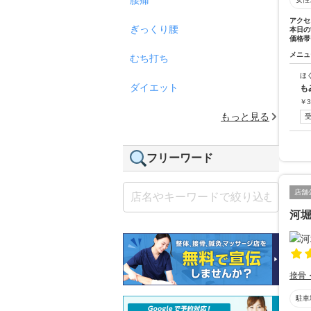
アクセ
ぎっくり腰
本日の
価格帯
メニュ
むち打ち
ほ
ダイエット
も
￥
3
もっと見る
フリーワード
店舗
河
接骨
駐車