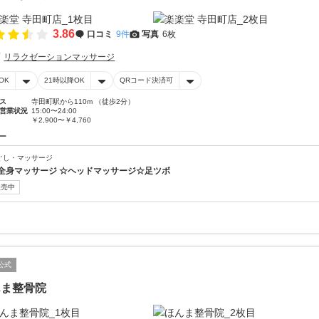
3.86
口コミ
9件
写真
6枚
リラクゼーションマッサージ
OK
21時以降OK
QRコード決済可
ス
寺田町駅から110m （徒歩2分）
営業状況
15:00〜24:00
￥2,900〜￥4,760
ー
ぐし・マッサージ
全身マッサージ ☆ヘッドマッサージ☆足ツボ
販売中
公式
んま整骨院