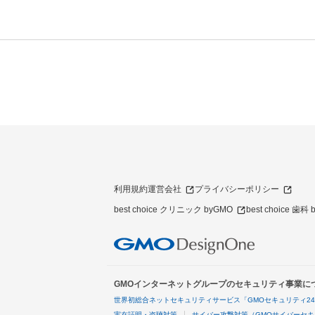
利用規約
運営会社
プライバシーポリシー
best choice クリニック byGMO
best choice 歯科
GMOインターネットグループのセキュリティ事業に
世界初総合ネットセキュリティサービス「GMOセキュリティ2
実在証明・盗聴対策
サイバー攻撃対策（GMOサイバーセキ