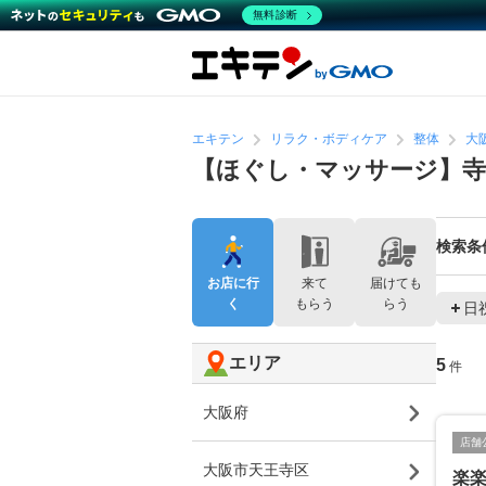
無料診断
エキテン
リラク・ボディケア
整体
大
【ほぐし・マッサージ】寺
検索条
お店に行
来て
届けても
く
もらう
らう
日
エリア
5
件
大阪府
店舗
大阪市天王寺区
楽楽