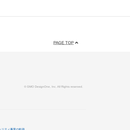
PAGE TOP
© GMO DesignOne, Inc. All Rights reserved.
ュリティ事業の軌跡