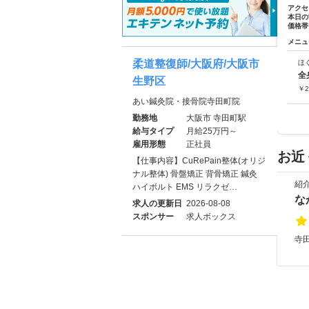
アクセ
本日の
価格帯
メニュ
柔道整復師/大阪府/大阪市
ほ
全
生野区
￥
2
あい鍼灸院・接骨院寺田町院
勤務地
大阪市 寺田町駅
給与タイプ
月給25万円～
雇用形態
正社員
お近
【仕事内容】CuRePain整体(オリジ
ナル整体) 骨盤矯正 背骨矯正 鍼灸
紹
ハイボルト EMS リラクゼ…
な
求人の更新日
2026-08-08
スポンサー
求人ボックス
寺田