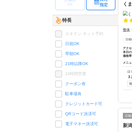
く
指定
8/8
特長
整体
エキテン ネット予約
日祝
日祝OK
アクセ
本日の
早朝OK
価格帯
メニュ
21時以降OK
ほ
24時間営業
３
クーポン有
駐車場有
クレジットカード可
QRコード決済可
店舗
電子マネー決済可
新