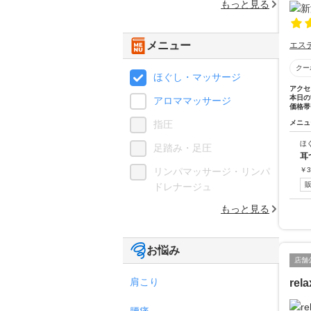
もっと見る
メニュー
エス
クー
ほぐし・マッサージ
アクセ
本日の
アロママッサージ
価格帯
指圧
メニュ
ほ
足踏み・足圧
耳
リンパマッサージ・リンパ
￥
3
ドレナージュ
もっと見る
お悩み
店舗
肩こり
rel
腰痛