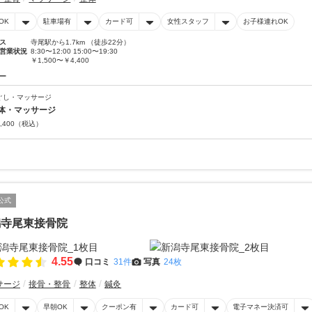
OK
駐車場有
カード可
女性スタッフ
お子様連れOK
ス
寺尾駅から1.7km （徒歩22分）
営業状況
8:30〜12:00 15:00〜19:30
￥1,500〜￥4,400
ー
ぐし・マッサージ
体・マッサージ
,400
（税込）
公式
潟寺尾東接骨院
4.55
口コミ
31件
写真
24枚
サージ
接骨・整骨
整体
鍼灸
OK
早朝OK
クーポン有
カード可
電子マネー決済可