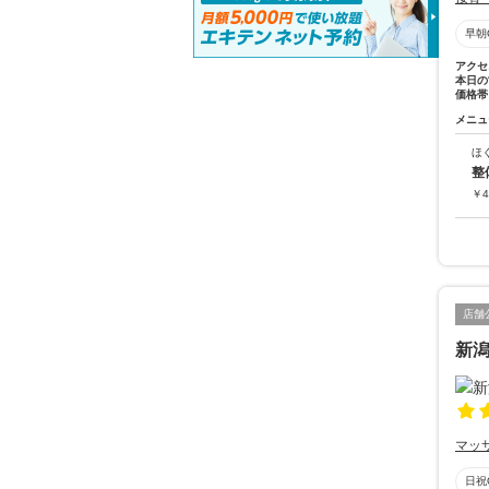
早朝
アクセ
本日の
価格帯
メニュ
ほ
整
￥
4
店舗
新
マッ
日祝