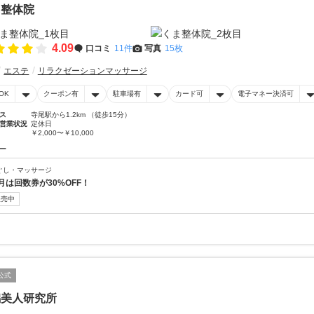
ま整体院
4.09
口コミ
11件
写真
15枚
エステ
リラクゼーションマッサージ
OK
クーポン有
駐車場有
カード可
電子マネー決済可
ス
寺尾駅から1.2km （徒歩15分）
営業状況
定休日
￥2,000〜￥10,000
ー
ぐし・マッサージ
月は回数券が30%OFF！
販売中
公式
潟美人研究所