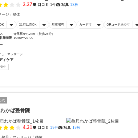
3.37
口コミ
1件
写真
13枚
サージ
整体
OK
21時以降OK
駐車場有
カード可
QRコード決済可
ス
寺尾駅から2km （徒歩25分）
営業状況
10:00〜23:00
ー
ぐし・マッサージ
ディケア
販売中
公式
貝わかば整骨院
4.31
口コミ
19件
写真
19枚
・整骨
マッサージ
整体