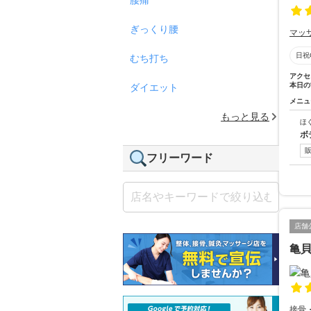
ぎっくり腰
マッ
日祝
むち打ち
アクセ
本日の
ダイエット
メニュ
もっと見る
ほ
ボ
フリーワード
店舗
亀
接骨