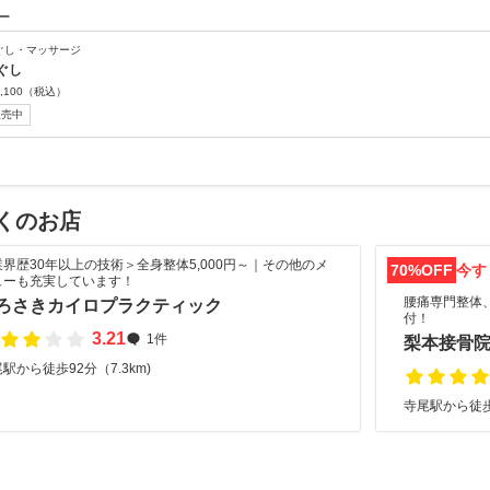
ー
ぐし・マッサージ
ぐし
,100
（税込）
販売中
くのお店
業界歴30年以上の技術＞全身整体5,000円～｜その他のメ
70%OFF
今す
ューも充実しています！
腰痛専門整体
ろさきカイロプラクティック
付！
3.21
1件
梨本接骨
駅から徒歩92分（7.3km)
寺尾駅から徒歩