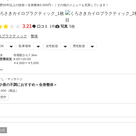
歴30年以上の技術＞全身整体5,000円～｜その他のメニューも充実しています！
3.21
口コミ
1件
写真
5枚
ロプラクティック
整体
OK
駐車場有
女性歓迎
男性歓迎
ス
寺尾駅から7.3km
営業状況
9:00〜20:00
￥4,000〜￥5,000
ー
ぐし・マッサージ
や肩の不調におすすめ＜全身整体＞
,000
（税込）
販売中
公式