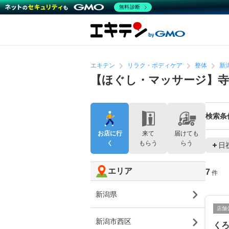
無料診断
エキテン
リラク・ボディケア
整体
新
【ほぐし・マッサージ】寺
検索条
お店に行
来て
届けても
く
もらう
らう
日
エリア
7
件
新潟県
店舗
新潟市西区
く