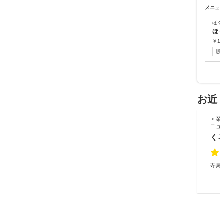
メニュ
ほ
ほ
￥
1
お近
＜
ニ
く
寺尾