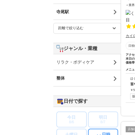
＜業界
寺尾駅
カイ
日祝
ジャンル・業種
アクセ
本日の
リラク・ボディケア
価格帯
メニュ
整体
ほ
首
￥
5
日付で探す
今日
明日
8/6
8/7
店舗
日時
土曜日