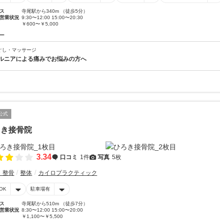
ス
寺尾駅から340m （徒歩5分）
営業状況
9:30〜12:00 15:00〜20:30
￥600〜￥5,000
ー
ぐし・マッサージ
ルニアによる痛みでお悩みの方へ
公式
ろき接骨院
3.34
口コミ
1件
写真
5枚
・整骨
整体
カイロプラクティック
OK
駐車場有
ス
寺尾駅から510m （徒歩7分）
営業状況
8:30〜12:00 15:00〜20:00
￥1,100〜￥5,500