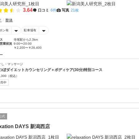
3.64
口コミ
6件
写真
21枚
テ
整体
ポン有
駐車場有
ス
寺尾駅から2.3km
営業状況
9:00〜20:00
￥2,200〜￥26,400
ー
ぐし・マッサージ
つぼダイエットカウンセリング＋ボディケア(30分)特別コース
,300
（税込）
販売中
公式
axation DAYS 新潟西店