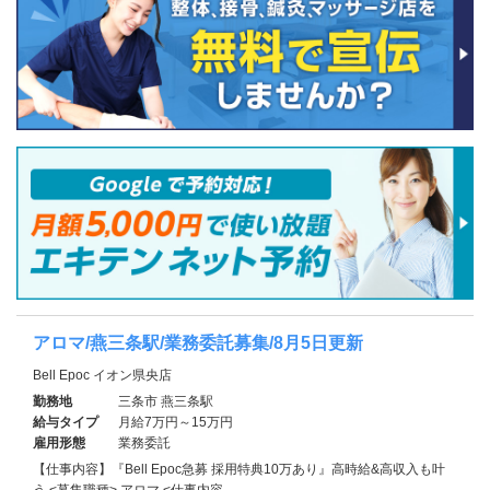
アロマ/燕三条駅/業務委託募集/8月5日更新
Bell Epoc イオン県央店
勤務地
三条市 燕三条駅
給与タイプ
月給7万円～15万円
雇用形態
業務委託
【仕事内容】『Bell Epoc急募 採用特典10万あり』高時給&高収入も叶
う <募集職種> アロマ <仕事内容…