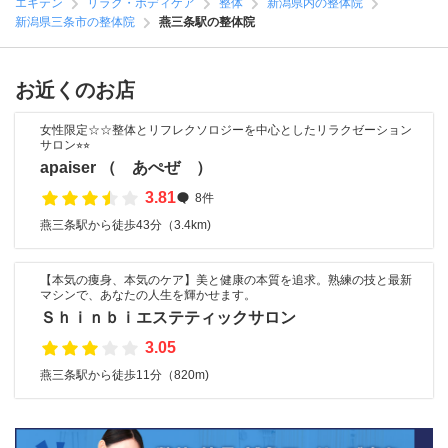
エキテン
リラク・ボディケア
整体
新潟県内の整体院
新潟県三条市の整体院
燕三条駅の整体院
お近くのお店
女性限定☆☆整体とリフレクソロジーを中心としたリラクゼーション
サロン⭐︎⭐︎
apaiser （ あぺぜ ）
3.81
8件
燕三条駅から徒歩43分（3.4km)
【本気の痩身、本気のケア】美と健康の本質を追求。熟練の技と最新
マシンで、あなたの人生を輝かせます。
Ｓｈｉｎｂｉエステティックサロン
3.05
燕三条駅から徒歩11分（820m)