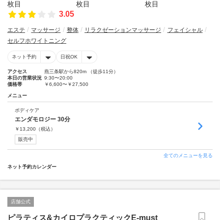
3.05
エステ
マッサージ
整体
リラクゼーションマッサージ
フェイシャル
セルフホワイトニング
ネット予約
日祝OK
アクセス
燕三条駅から820m （徒歩11分）
本日の営業状況
9:30〜20:00
価格帯
￥6,600〜￥27,500
メニュー
ボディケア
エンダモロジー 30分
￥
13,200
（税込）
販売中
全てのメニューを見る
ネット予約カレンダー
店舗公式
ピラティス&カイロプラクティックE-must