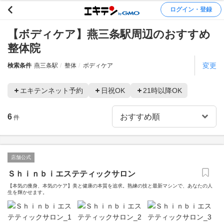
ログイン・登録
【ボディケア】燕三条駅周辺のおすすめ
整体院
変更
検索条件
燕三条駅
整体
ボディケア
エキテンネット予約
日祝OK
21時以降OK
6
件
店舗公式
Ｓｈｉｎｂｉエステティックサロン
【本気の痩身、本気のケア】美と健康の本質を追求。熟練の技と最新マシンで、あなたの人
生を輝かせます。