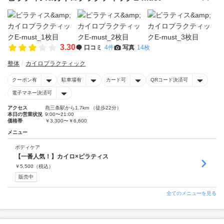
3.30
口コミ
4件
写真
14枚
整体
カイロプラクティック
クーポン有
駐車場有
カード可
QRコード決済可
電子マネー決済可
アクセス
燕三条駅から1.7km （徒歩22分）
本日の営業状況
9:00〜21:00
価格帯
￥3,300〜￥6,600
メニュー
ボディケア
【一番人気！】カイロ×ピラティス
￥
5,500
（税込）
販売中
全てのメニューを見る