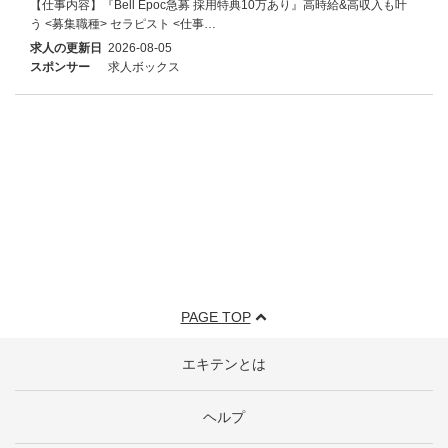
【仕事内容】『Bell Epoc急募 採用特典10万あり』高時給&高収入も叶
う <募集職種> セラピスト <仕事…
求人の更新日
2026-08-05
スポンサー
求人ボックス
PAGE TOP
エキテンとは
ヘルプ