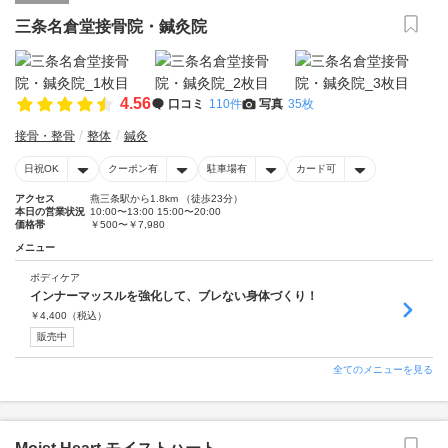
三条名倉堂接骨院・鍼灸院
4.56
口コミ
110件
写真
35枚
接骨・整骨
整体
鍼灸
日祝OK
クーポン有
駐車場有
カード可
アクセス
燕三条駅から1.8km （徒歩23分）
本日の営業状況
10:00〜13:00 15:00〜20:00
価格帯
￥500〜￥7,980
メニュー
ボディケア
インナーマッスルを強化して、ブレない身体づくり！
￥
4,400
（税込）
販売中
全てのメニューを見る