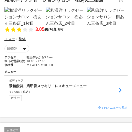
和漢洋リラクゼーションサロン 樹あん三条店
3.05
写真
6枚
エステ
整体
日祝OK
アクセス
燕三条駅から3.6km
本日の営業状況
10:00〜17:00
価格帯
￥1,404〜￥10,800
メニュー
ボディケア
眼精疲労、肩甲骨スッキリ！レスキューメニュー
￥
8,964
（税込）
販売中
全てのメニューを見る
店舗公式