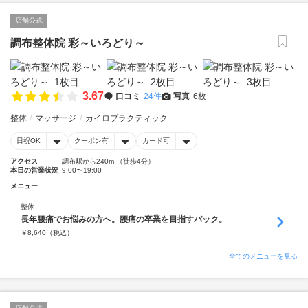
店舗公式
調布整体院 彩～いろどり～
3.67
口コミ
24件
写真
6枚
整体
マッサージ
カイロプラクティック
日祝OK
クーポン有
カード可
アクセス
調布駅から240m （徒歩4分）
本日の営業状況
9:00〜19:00
メニュー
整体
長年腰痛でお悩みの方へ。腰痛の卒業を目指すパック。
￥
8,640
（税込）
全てのメニューを見る