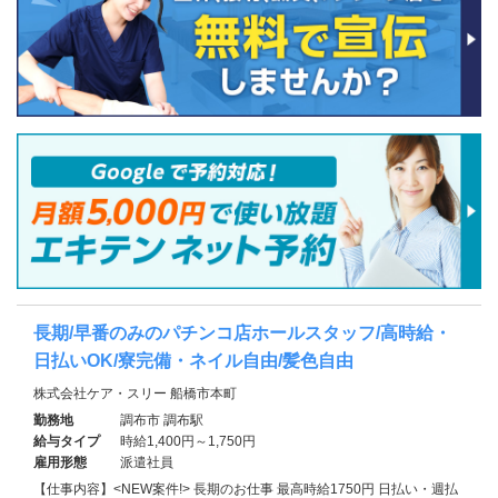
長期/早番のみのパチンコ店ホールスタッフ/高時給・
日払いOK/寮完備・ネイル自由/髪色自由
株式会社ケア・スリー 船橋市本町
勤務地
調布市 調布駅
給与タイプ
時給1,400円～1,750円
雇用形態
派遣社員
【仕事内容】<NEW案件!> 長期のお仕事 最高時給1750円 日払い・週払