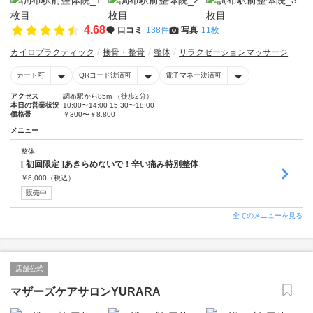
4.68
口コミ
138件
写真
11枚
カイロプラクティック
接骨・整骨
整体
リラクゼーションマッサージ
カード可
QRコード決済可
電子マネー決済可
アクセス
調布駅から85m （徒歩2分）
本日の営業状況
10:00〜14:00 15:30〜18:00
価格帯
￥300〜￥8,800
メニュー
整体
[ 初回限定 ]あきらめないで！辛い痛み特別整体
￥
8,000
（税込）
販売中
全てのメニューを見る
店舗公式
マザーズケアサロンYURARA