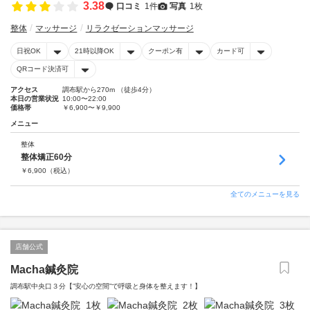
3.38
口コミ
1件
写真
1枚
整体
マッサージ
リラクゼーションマッサージ
日祝OK
21時以降OK
クーポン有
カード可
QRコード決済可
アクセス
調布駅から270m （徒歩4分）
本日の営業状況
10:00〜22:00
価格帯
￥6,900〜￥9,900
メニュー
整体
整体矯正60分
￥
6,900
（税込）
全てのメニューを見る
店舗公式
Macha鍼灸院
調布駅中央口３分【”安心の空間”で呼吸と身体を整えます！】