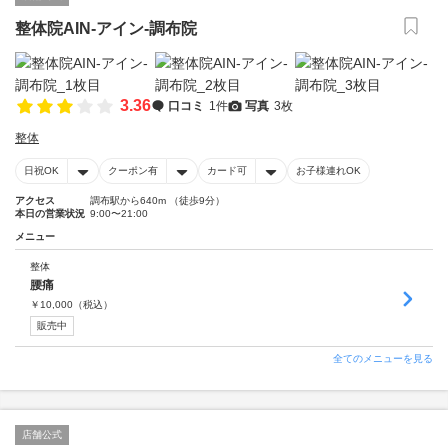
整体院AIN-アイン-調布院
3.36
口コミ
1件
写真
3枚
整体
日祝OK
クーポン有
カード可
お子様連れOK
アクセス
調布駅から640m （徒歩9分）
本日の営業状況
9:00〜21:00
メニュー
整体
腰痛
￥
10,000
（税込）
販売中
全てのメニューを見る
店舗公式