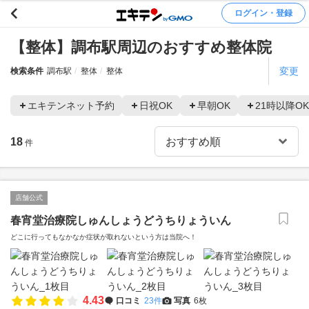
ログイン・登録
【整体】調布駅周辺のおすすめ整体院
変更
検索条件
調布駅
整体
整体
エキテンネット予約
日祝OK
早朝OK
21時以降OK
18
件
店舗公式
春宵堂治療院しゅんしょうどうちりょういん
どこに行ってもなかなか症状が取れないという方は当院へ！
4.43
口コミ
23件
写真
6枚