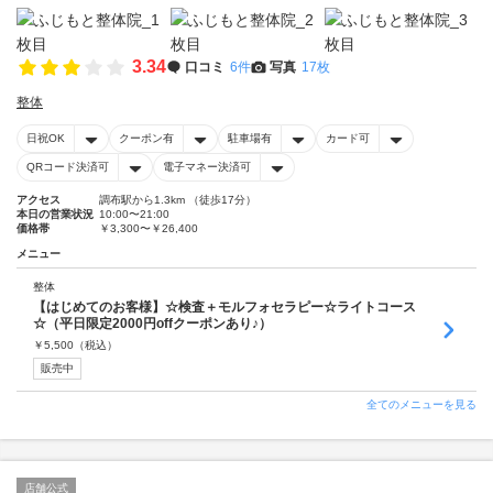
3.34
口コミ
6件
写真
17枚
整体
日祝OK
クーポン有
駐車場有
カード可
QRコード決済可
電子マネー決済可
アクセス
調布駅から1.3km （徒歩17分）
本日の営業状況
10:00〜21:00
価格帯
￥3,300〜￥26,400
メニュー
整体
【はじめてのお客様】☆検査＋モルフォセラピー☆ライトコース
☆（平日限定2000円offクーポンあり♪）
￥
5,500
（税込）
販売中
全てのメニューを見る
店舗公式