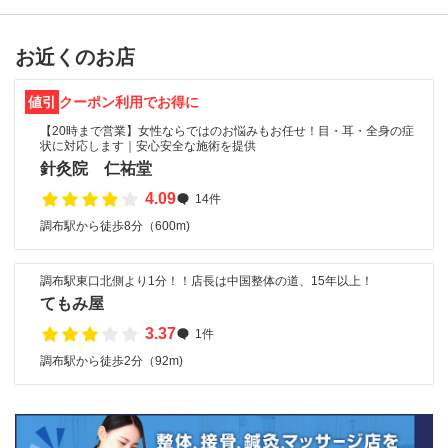
お近くのお店
値引
クーポン利用でお得に
【20時まで営業】女性ならではのお悩みもお任せ！目・耳・全身の症
状に対応します｜安心安全な施術を提供
針灸院 仁祐堂
4.09
14件
調布駅から徒歩8分（600m)
調布駅東口北側より1分！！店長は中国整体の道、15年以上！
てもみ屋
3.37
1件
調布駅から徒歩2分（92m)