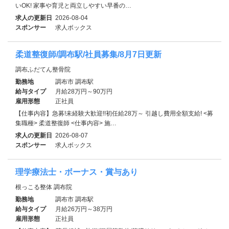
いOK! 家事や育児と両立しやすい早番の…
求人の更新日
2026-08-04
スポンサー
求人ボックス
柔道整復師/調布駅/社員募集/8月7日更新
調布ふだてん整骨院
勤務地
調布市 調布駅
給与タイプ
月給28万円～90万円
雇用形態
正社員
【仕事内容】急募!未経験大歓迎!!初任給28万～ 引越し費用全額支給! <募
集職種> 柔道整復師 <仕事内容> 施…
求人の更新日
2026-08-07
スポンサー
求人ボックス
理学療法士・ボーナス・賞与あり
根っこる整体 調布院
勤務地
調布市 調布駅
給与タイプ
月給26万円～38万円
雇用形態
正社員