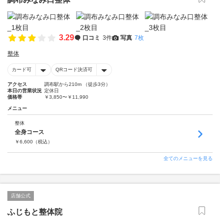
3.29
口コミ
3件
写真
7枚
整体
カード可
QRコード決済可
アクセス
調布駅から210m （徒歩3分）
本日の営業状況
定休日
価格帯
￥3,850〜￥11,990
メニュー
整体
全身コース
￥
6,600
（税込）
全てのメニューを見る
店舗公式
ふじもと整体院