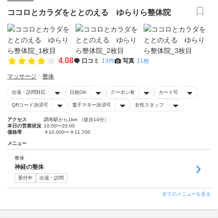
ココロとカラダをととのえる ゆらりら整体院
4.08
口コミ
13件
写真
11枚
マッサージ
整体
出張・訪問対応
日祝OK
クーポン有
カード可
QRコード決済可
電子マネー決済可
女性スタッフ
アクセス
調布駅から1km （徒歩14分）
本日の営業状況
10:00〜20:00
価格帯
￥10,000〜￥11,700
メニュー
整体
神経の整体
受付中
出張・訪問
全てのメニューを見る