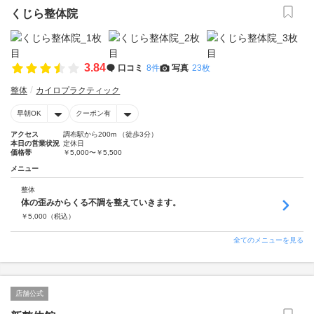
くじら整体院
3.84
口コミ
8件
写真
23枚
整体
カイロプラクティック
早朝OK
クーポン有
アクセス
調布駅から200m （徒歩3分）
本日の営業状況
定休日
価格帯
￥5,000〜￥5,500
メニュー
整体
体の歪みからくる不調を整えていきます。
￥
5,000
（税込）
全てのメニューを見る
店舗公式