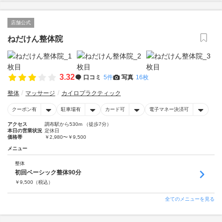
店舗公式
ねだけん整体院
3.32
口コミ
5件
写真
16枚
整体
マッサージ
カイロプラクティック
クーポン有
駐車場有
カード可
電子マネー決済可
アクセス
調布駅から530m （徒歩7分）
本日の営業状況
定休日
価格帯
￥2,980〜￥9,500
メニュー
整体
初回ベーシック整体90分
￥
9,500
（税込）
全てのメニューを見る