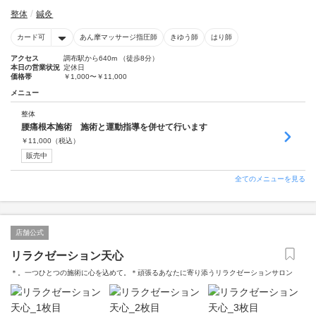
整体
鍼灸
カード可
あん摩マッサージ指圧師
きゆう師
はり師
アクセス
調布駅から640m （徒歩8分）
本日の営業状況
定休日
価格帯
￥1,000〜￥11,000
メニュー
整体
腰痛根本施術 施術と運動指導を併せて行います
￥
11,000
（税込）
販売中
全てのメニューを見る
店舗公式
リラクゼーション天心
＊。一つひとつの施術に心を込めて。＊頑張るあなたに寄り添うリラクゼーションサロン