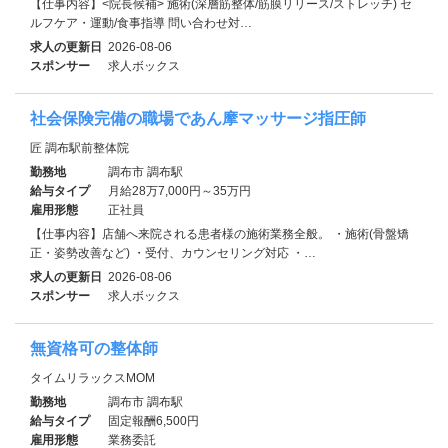
【仕事内容】<院長候補> 施術(深層筋整体/筋膜リリース/ストレッチ) セ
ルフケア・運動/食事指導 問い合わせ対…
求人の更新日
2026-08-06
スポンサー
求人ボックス
社会保険完備の職場であん摩マッサージ指圧師
匠 調布駅前整体院
勤務地
調布市 調布駅
給与タイプ
月給28万7,000円～35万円
雇用形態
正社員
【仕事内容】店舗へ来院される患者様の施術業務全般。 ・施術(骨盤矯
正・姿勢改善など) ・受付、カウンセリング対応 ・…
求人の更新日
2026-08-06
スポンサー
求人ボックス
無資格可の整体師
タイムリラックスMOM
勤務地
調布市 調布駅
給与タイプ
固定報酬6,500円
雇用形態
業務委託