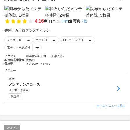
4.16
口コミ
18件
写真
7枚
整体
カイロプラクティック
クーポン有
カード可
QRコード決済可
電子マネー決済可
アクセス
調布駅から270m （徒歩4分）
本日の営業状況
定休日
価格帯
￥3,300〜￥6,600
メニュー
整体
メンテナンスコース
￥
3,300
（税込）
販売中
全てのメニューを見る
店舗公式