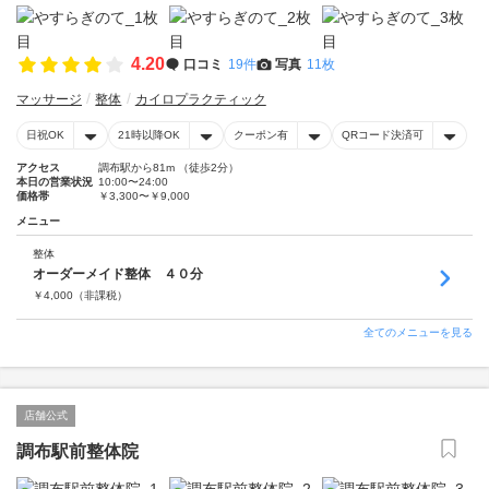
4.20
口コミ
19件
写真
11枚
マッサージ
整体
カイロプラクティック
日祝OK
21時以降OK
クーポン有
QRコード決済可
アクセス
調布駅から81m （徒歩2分）
本日の営業状況
10:00〜24:00
価格帯
￥3,300〜￥9,000
メニュー
整体
オーダーメイド整体 ４０分
￥
4,000
（非課税）
全てのメニューを見る
店舗公式
調布駅前整体院