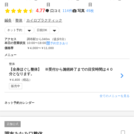
4.77
口コミ
114件
写真
49枚
鍼灸
整体
カイロプラクティック
ネット予約
日祝OK
アクセス
調布駅から340m （徒歩5分）
本日の営業状況
10:00〜18:00
予約空きあり
価格帯
￥4,000〜￥11,000
メニュー
整体
【全身ほぐし整体】 ※受付から施術終了までの目安時間は４０
分となります。
￥
4,400
（税込）
販売中
全てのメニューを見る
ネット予約カレンダー
店舗公式
調布みなみ口整体