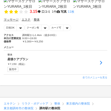
3.15
口コミ
1件
写真
11枚
マッサージ
エステ
整体
日祝OK
クーポン有
カード可
アクセス
調布駅から1.4km （徒歩19分）
本日の営業状況
9:00〜19:00
価格帯
￥3,300〜￥8,250
メニュー
整体
産後ケアプラン
￥
7,150
（税込）
販売中
全てのメニューを見る
エキテン
リラク・ボディケア
整体
東京都内の整体院
東京都調布市の整体院
調布駅の整体院