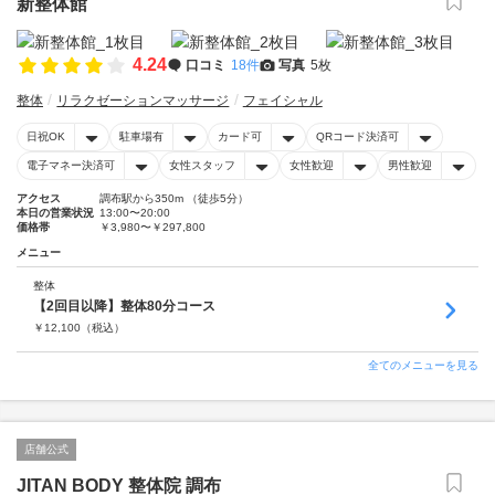
新整体館
4.24
口コミ
18件
写真
5枚
整体
リラクゼーションマッサージ
フェイシャル
日祝OK
駐車場有
カード可
QRコード決済可
電子マネー決済可
女性スタッフ
女性歓迎
男性歓迎
アクセス
調布駅から350m （徒歩5分）
本日の営業状況
13:00〜20:00
価格帯
￥3,980〜￥297,800
メニュー
整体
【2回目以降】整体80分コース
￥
12,100
（税込）
全てのメニューを見る
店舗公式
JITAN BODY 整体院 調布