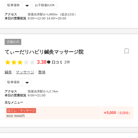
駐車場有
お子様連れOK
アクセス
筑後吉井駅から960m （徒歩12分）
本日の営業状況
9:00〜12:00 14:00〜20:00
店舗公式
てぃーだリハビリ鍼灸マッサージ院
3.38
口コミ
2件
鍼灸
マッサージ
整体
駐車場有
アクセス
筑後吉井駅から2.7km
本日の営業状況
9:00〜21:00
主なメニュー
ほぐし・マッサージ
5,000
￥
（非課税）
60分 5000円