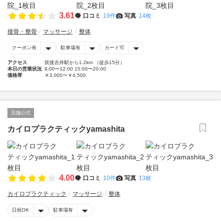
3.61
口コミ
19件
写真
14枚
接骨・整骨
マッサージ
整体
クーポン有
駐車場有
カード可
アクセス
筑後吉井駅から1.2km （徒歩15分）
本日の営業状況
9:00〜12:00 15:00〜20:00
価格帯
￥3,000〜￥4,500
店舗公式
カイロプラクティックyamashita
4.00
口コミ
10件
写真
13枚
カイロプラクティック
マッサージ
整体
日祝OK
駐車場有