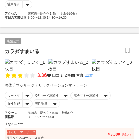
駐車場有
アクセス
筑後吉井駅から1.4km （徒歩19分）
本日の営業状況
9:00〜12:30 14:30〜19:30
店舗公式
カラダすまいる
3.36
口コミ
2件
写真
12枚
整体
マッサージ
リラクゼーションマッサージ
カード可
QRコード決済可
電子マネー決済可
女性歓迎
男性歓迎
アクセス
筑後吉井駅から610m （徒歩8分）
価格帯
￥1,000〜￥6,000
主なメニュー
ほぐし・マッサージ
3,000
￥
（税込）
リラックスコース ３０分