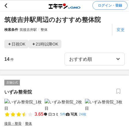
ログイン・登録
筑後吉井駅周辺のおすすめ整体院
変更
検索条件
筑後吉井駅
整体
日祝OK
21時以降OK
14
件
店舗公式
いずみ整骨院
3.65
口コミ
5件
写真
24枚
接骨・整骨
整体