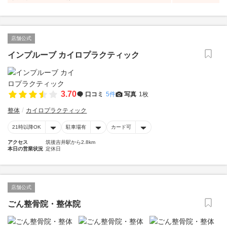
店舗公式
インプルーブ カイロプラクティック
3.70
口コミ
5件
写真
1枚
整体
カイロプラクティック
21時以降OK
駐車場有
カード可
アクセス
筑後吉井駅から2.8km
本日の営業状況
定休日
店舗公式
ごん整骨院・整体院