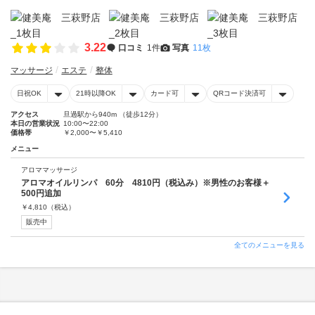
3.22
口コミ
1件
写真
11枚
マッサージ
エステ
整体
日祝OK
21時以降OK
カード可
QRコード決済可
アクセス
旦過駅から940m （徒歩12分）
本日の営業状況
10:00〜22:00
価格帯
￥2,000〜￥5,410
メニュー
アロママッサージ
アロマオイルリンパ 60分 4810円（税込み）※男性のお客様＋
500円追加
￥
4,810
（税込）
販売中
全てのメニューを見る