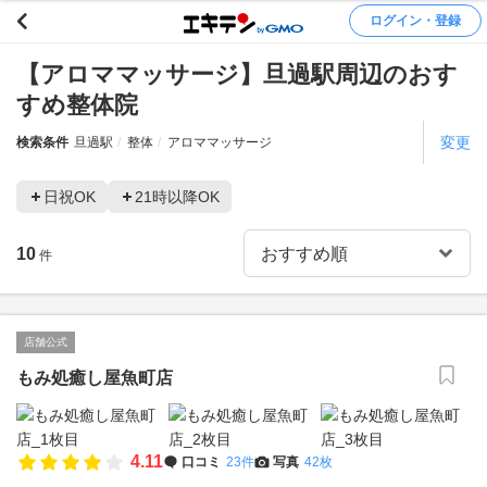
ログイン・登録
【アロママッサージ】旦過駅周辺のおす
すめ整体院
変更
検索条件
旦過駅
整体
アロママッサージ
日祝OK
21時以降OK
10
件
店舗公式
もみ処癒し屋魚町店
4.11
口コミ
23件
写真
42枚