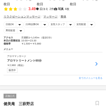
3.49
口コミ
2件
写真
4枚
リラクゼーションマッサージ
マッサージ
整体
日祝OK
21時以降OK
女性スタッフ
女性歓迎
男性歓迎
アクセス
旦過駅から140m （徒歩2分）
本日の営業状況
10:00〜23:30
価格帯
￥1,500〜￥5,980
メニュー
アロママッサージ
アロマトリートメント60分
￥
2,980
（税込）
販売中
全てのメニューを見る
店舗公式
健美庵 三萩野店