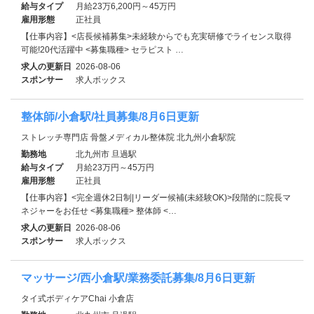
給与タイプ
月給23万6,200円～45万円
雇用形態
正社員
【仕事内容】<店長候補募集>未経験からでも充実研修でライセンス取得
可能!20代活躍中 <募集職種> セラピスト …
求人の更新日
2026-08-06
スポンサー
求人ボックス
整体師/小倉駅/社員募集/8月6日更新
ストレッチ専門店 骨盤メディカル整体院 北九州小倉駅院
勤務地
北九州市 旦過駅
給与タイプ
月給23万円～45万円
雇用形態
正社員
【仕事内容】<完全週休2日制|リーダー候補(未経験OK)>段階的に院長マ
ネジャーをお任せ <募集職種> 整体師 <…
求人の更新日
2026-08-06
スポンサー
求人ボックス
マッサージ/西小倉駅/業務委託募集/8月6日更新
タイ式ボディケアChai 小倉店