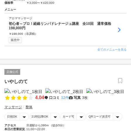
価格帯
￥3,000〜￥420,000
メニュー
アロママッサージ
初心者～プロ！経絡リンパドレナージュ講座 全10回 通常価格
198,000円
￥
198,000
（非課税）
販売中
全てのメニューを見る
店舗公式
いやしのて
4.04
口コミ
12件
写真
3枚
マッサージ
整体
日祝OK
21時以降OK
カード可
QRコード決済可
アクセス
旦過駅から390m （徒歩5分）
本日の営業状況
11:00〜22:00