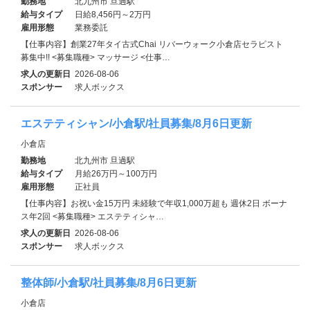
勤務地
北九州市 旦過駅
給与タイプ
日給8,456円～2万円
雇用形態
業務委託
【仕事内容】創業27年タイ古式Chai リバーウォーク小倉店セラピスト
募集中!! <募集職種> マッサージ <仕事…
求人の更新日
2026-08-06
スポンサー
求人ボックス
エステティシャン/小倉駅/社員募集/8月6日更新
小倉店
勤務地
北九州市 旦過駅
給与タイプ
月給26万円～100万円
雇用形態
正社員
【仕事内容】お祝い金15万円 未経験で年収1,000万超も 週休2日 ボーナ
ス年2回 <募集職種> エステティシャ…
求人の更新日
2026-08-06
スポンサー
求人ボックス
整体師/小倉駅/社員募集/8月6日更新
小倉店