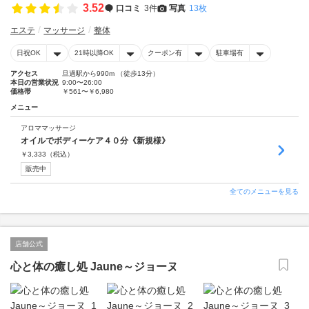
3.52
口コミ
3件
写真
13枚
エステ
マッサージ
整体
日祝OK
21時以降OK
クーポン有
駐車場有
アクセス
旦過駅から990m （徒歩13分）
本日の営業状況
9:00〜26:00
価格帯
￥561〜￥6,980
メニュー
アロママッサージ
オイルでボディーケア４０分《新規様》
￥
3,333
（税込）
販売中
全てのメニューを見る
店舗公式
心と体の癒し処 Jaune～ジョーヌ