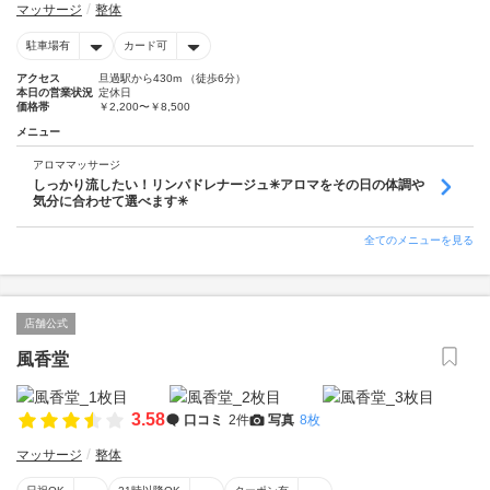
マッサージ
整体
駐車場有
カード可
アクセス
旦過駅から430m （徒歩6分）
本日の営業状況
定休日
価格帯
￥2,200〜￥8,500
メニュー
アロママッサージ
しっかり流したい！リンパドレナージュ✳︎アロマをその日の体調や
気分に合わせて選べます✳︎
全てのメニューを見る
店舗公式
風香堂
3.58
口コミ
2件
写真
8枚
マッサージ
整体