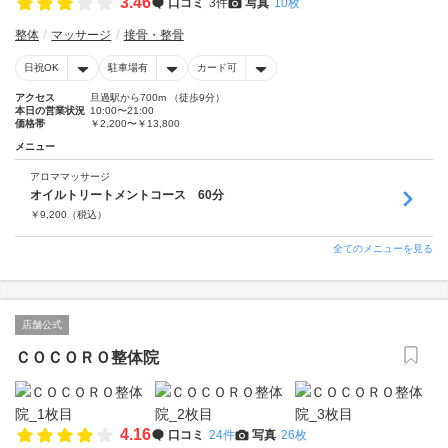
3.46
口コミ
3件
写真
10枚
整体
マッサージ
接骨・整骨
日祝OK
駐車場有
カード可
アクセス
旦過駅から700m （徒歩9分）
本日の営業状況
10:00〜21:00
価格帯
￥2,200〜￥13,800
メニュー
アロママッサージ
オイルトリートメントコース 60分
￥
9,200
（税込）
全てのメニューを見る
店舗公式
ＣＯＣＯＲＯ整体院
4.16
口コミ
24件
写真
26枚