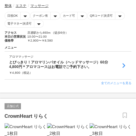
整体
エステ
マッサージ
日祝OK
クーポン有
カード可
QRコード決済可
電子マネー決済可
アクセス
旦過駅から460m （徒歩6分）
本日の営業状況
10:00〜21:00
価格帯
￥2,900〜￥8,580
メニュー
アロママッサージ
とびっきり！アロマリンパオイル（ヘッドマッサージ）60分
4,800円＊アロマコースはお電話でご予約下さい。
￥
4,800
（税込）
全てのメニューを見る
店舗公式
CrownHeart りらく