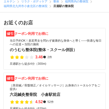
エキテン
リラク・ボディケア
整体
福岡県内の整体院
福岡県北九州市小倉北区の整体院
旦過駅の整体院
お近くのお店
値引
クーポン利用でお得に
当日予約OK！老若男女を問わず健康的な身体へと導く――快適な毎日
への近道＝当院の施術
のうむら整体院(整体・スクール併設）
3.46
2件
旦過駅から徒歩4分（300m)
値引
クーポン利用でお得に
［美容鍼／骨盤矯正／オイルマッサージ］お身体のトータルケアをご
提供♪
六花鍼灸整骨院 小倉駅前店
4.52
52件
旦過駅から徒歩8分（620m)