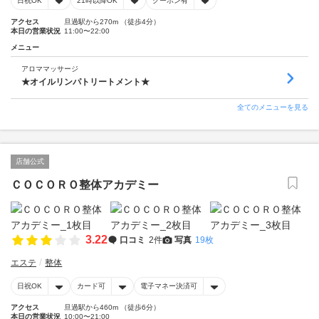
日祝OK
21時以降OK
クーポン有
アクセス
旦過駅から270m （徒歩4分）
本日の営業状況
11:00〜22:00
メニュー
アロママッサージ
★オイルリンパトリートメント★
全てのメニューを見る
店舗公式
ＣＯＣＯＲＯ整体アカデミー
3.22
口コミ
2件
写真
19枚
エステ
整体
日祝OK
カード可
電子マネー決済可
アクセス
旦過駅から460m （徒歩6分）
本日の営業状況
10:00〜21:00