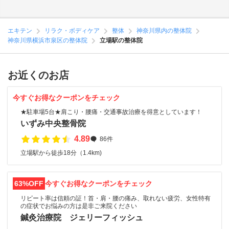
エキテン
リラク・ボディケア
整体
神奈川県内の整体院
神奈川県横浜市泉区の整体院
立場駅の整体院
お近くのお店
今すぐお得なクーポンをチェック
★駐車場5台★肩こり・腰痛・交通事故治療を得意としています！
いずみ中央整骨院
4.89
86件
立場駅から徒歩18分（1.4km)
63%OFF
今すぐお得なクーポンをチェック
リピート率は信頼の証！首・肩・腰の痛み、取れない疲労、女性特有
の症状でお悩みの方は是非ご来院ください
鍼灸治療院 ジェリーフィッシュ