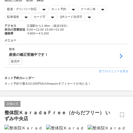
配達・デリバリー対応
ネット予約
クーポン有
駐車場有
カード可
QRコード決済可
アクセス
立場駅から1.4km （徒歩18分）
本日の営業状況
9:00〜12:00 15:00〜21:00
価格帯
￥800〜￥3,200
メニュー
整体
産後の矯正実施中です！
販売中
全てのメニューを見る
ネット予約カレンダー
ネット予約で最大10,000円分のAmazonギフトカードが当たる！
店舗公式
整体院ＫａｒａｄａＦｒｅｅ（からだフリー） い
ずみ中央店