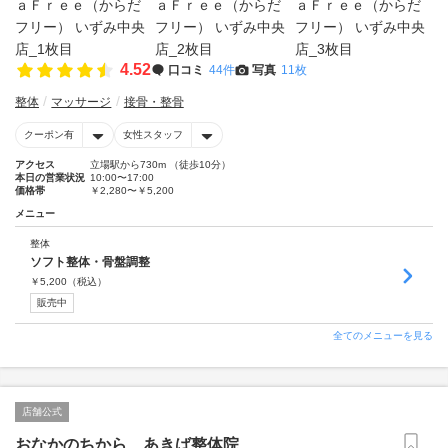
4.52
口コミ
44件
写真
11枚
整体
マッサージ
接骨・整骨
クーポン有
女性スタッフ
アクセス
立場駅から730m （徒歩10分）
本日の営業状況
10:00〜17:00
価格帯
￥2,280〜￥5,200
メニュー
整体
ソフト整体・骨盤調整
￥
5,200
（税込）
販売中
全てのメニューを見る
店舗公式
おなかのちから あきば整体院