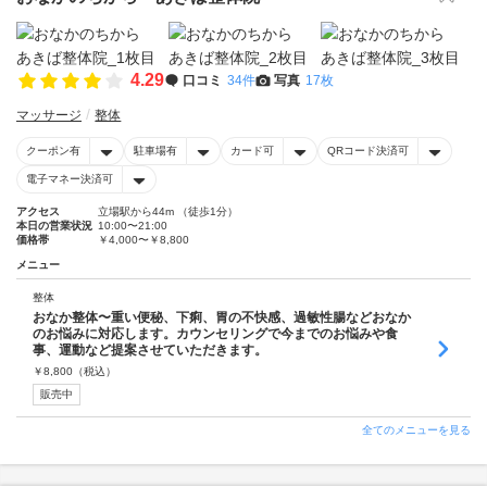
4.29
口コミ
34件
写真
17枚
マッサージ
整体
クーポン有
駐車場有
カード可
QRコード決済可
電子マネー決済可
アクセス
立場駅から44m （徒歩1分）
本日の営業状況
10:00〜21:00
価格帯
￥4,000〜￥8,800
メニュー
整体
おなか整体〜重い便秘、下痢、胃の不快感、過敏性腸などおなか
のお悩みに対応します。カウンセリングで今までのお悩みや食
事、運動など提案させていただきます。
￥
8,800
（税込）
販売中
全てのメニューを見る