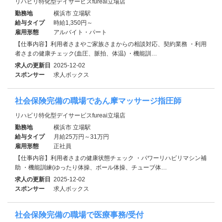
リハビリ特化型デイサービスfureai立場店
勤務地
横浜市 立場駅
給与タイプ
時給1,350円～
雇用形態
アルバイト・パート
【仕事内容】利用者さまやご家族さまからの相談対応、契約業務 ・利用
者さまの健康チェック(血圧、脈拍、体温) ・機能訓…
求人の更新日
2025-12-02
スポンサー
求人ボックス
社会保険完備の職場であん摩マッサージ指圧師
リハビリ特化型デイサービスfureai立場店
勤務地
横浜市 立場駅
給与タイプ
月給25万円～31万円
雇用形態
正社員
【仕事内容】利用者さまの健康状態チェック ・パワーリハビリマシン補
助 ・機能訓練(ゆったり体操、ボール体操、チューブ体…
求人の更新日
2025-12-02
スポンサー
求人ボックス
社会保険完備の職場で医療事務/受付