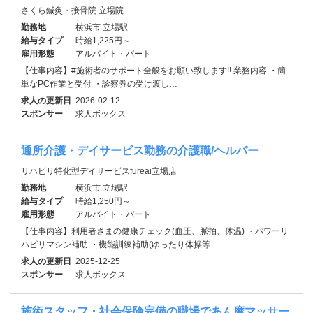
さくら鍼灸・接骨院 立場院
勤務地
横浜市 立場駅
給与タイプ
時給1,225円～
雇用形態
アルバイト・パート
【仕事内容】#施術者のサポート全般をお願い致します!! 業務内容 ・簡
単なPC作業と受付 ・診察券の受け渡し…
求人の更新日
2026-02-12
スポンサー
求人ボックス
通所介護・デイサービス勤務の介護職/ヘルパー
リハビリ特化型デイサービスfureai立場店
勤務地
横浜市 立場駅
給与タイプ
時給1,250円～
雇用形態
アルバイト・パート
【仕事内容】利用者さまの健康チェック(血圧、脈拍、体温) ・パワーリ
ハビリマシン補助 ・機能訓練補助(ゆったり体操等…
求人の更新日
2025-12-25
スポンサー
求人ボックス
施術スタッフ・社会保険完備の職場であん摩マッサー