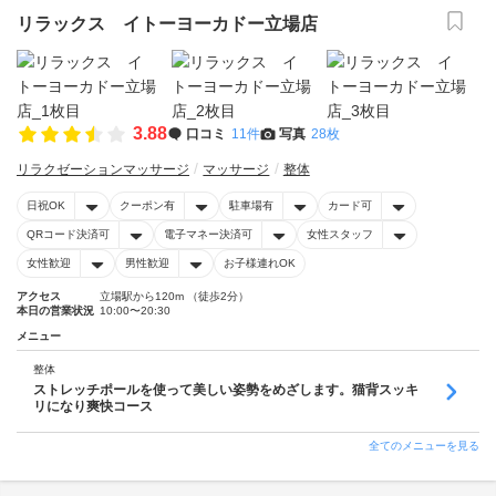
リラックス イトーヨーカドー立場店
3.88
口コミ
11件
写真
28枚
リラクゼーションマッサージ
マッサージ
整体
日祝OK
クーポン有
駐車場有
カード可
QRコード決済可
電子マネー決済可
女性スタッフ
女性歓迎
男性歓迎
お子様連れOK
アクセス
立場駅から120m （徒歩2分）
本日の営業状況
10:00〜20:30
メニュー
整体
ストレッチポールを使って美しい姿勢をめざします。猫背スッキ
リになり爽快コース
全てのメニューを見る