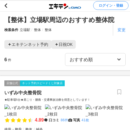
ログイン・登録
【整体】立場駅周辺のおすすめ整体院
変更
検索条件
立場駅
整体
整体
エキテンネット予約
日祝OK
6
件
店舗公式
ネット予約スピードくじ対象店
いずみ中央整骨院
★駐車場5台★肩こり・腰痛・交通事故治療を得意としています！
4.89
口コミ
86件
写真
41枚
接骨・整骨
整体
鍼灸