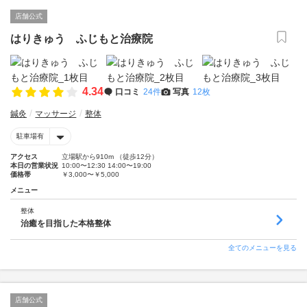
店舗公式
はりきゅう ふじもと治療院
4.34
口コミ
24件
写真
12枚
鍼灸
マッサージ
整体
駐車場有
アクセス
立場駅から910m （徒歩12分）
本日の営業状況
10:00〜12:30 14:00〜19:00
価格帯
￥3,000〜￥5,000
メニュー
整体
治癒を目指した本格整体
全てのメニューを見る
店舗公式